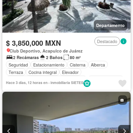
Departamento
$ 3,850,000 MXN
Destacado
Club Deportivo, Acapulco de Juárez
2 Recámaras
2 Baños
80 m²
Seguridad
Estacionamiento
Cisterna
Alberca
Terraza
Cocina integral
Elevador
Acceso para personas con discapacidad
Cocina equipada
Hace 3 días, 12 horas en - inmobiliaria SIETES
Internet
Electricidad
Aire acondicionado
Agua
Recámara con closet
Caseta de vigilancia
Completamente amueblado