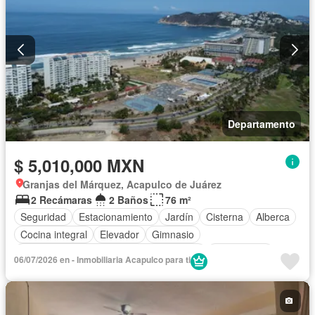
Departamento
$ 5,010,000 MXN
Granjas del Márquez, Acapulco de Juárez
2 Recámaras
2 Baños
76 m²
Seguridad
Estacionamiento
Jardín
Cisterna
Alberca
Cocina integral
Elevador
Gimnasio
Acceso para personas con discapacidad
Zona infantil
06/07/2026 en - Inmobiliaria Acapulco para ti
Internet
Aire acondicionado
Circuito cerrado de televisión
Electricidad
Agua
Cancha de tenis
Recámara con closet
Caseta de vigilancia
Sin amueblar