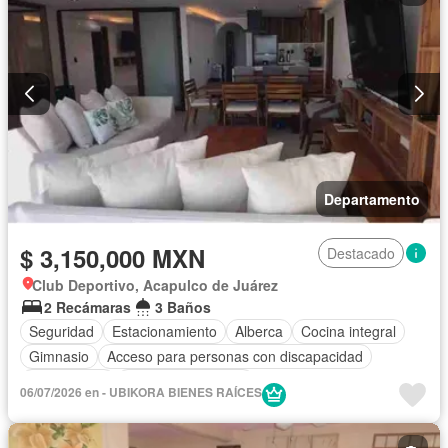
Departamento
$ 3,150,000 MXN
Destacado
Club Deportivo, Acapulco de Juárez
2 Recámaras
3 Baños
Seguridad
Estacionamiento
Alberca
Cocina integral
Gimnasio
Acceso para personas con discapacidad
Zona infantil
Aire acondicionado
06/07/2026 en - UBIKORA BIENES RAÍCES
Circuito cerrado de televisión
Electricidad
Jacuzzi
Permite mascotas
Permite niños