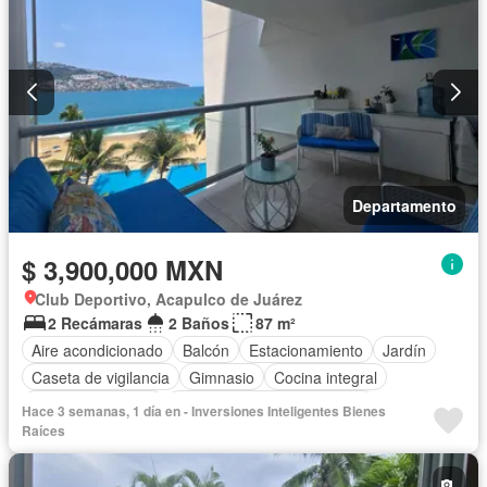
Departamento
$ 3,900,000 MXN
Club Deportivo, Acapulco de Juárez
2 Recámaras
2 Baños
87 m²
Aire acondicionado
Balcón
Estacionamiento
Jardín
Caseta de vigilancia
Gimnasio
Cocina integral
Permite mascotas
Completamente amueblado
Hace 3 semanas, 1 día en - Inversiones Inteligentes Bienes
Raíces