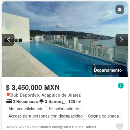
Departamento
$ 3,450,000 MXN
Club Deportivo, Acapulco de Juárez
2 Recámaras
3 Baños
120 m²
Aire acondicionado
Estacionamiento
Acceso para personas con discapacidad
Cocina equipada
Caseta de vigilancia
Gimnasio
Cocina integral
06/07/2026 en - Inversiones Inteligentes Bienes Raíces