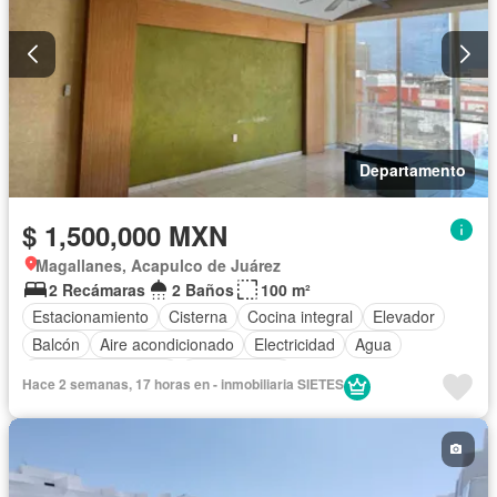
Departamento
$ 1,500,000 MXN
Magallanes, Acapulco de Juárez
2 Recámaras
2 Baños
100 m²
Estacionamiento
Cisterna
Cocina integral
Elevador
Balcón
Aire acondicionado
Electricidad
Agua
Cuarto de Limpieza
Sin amueblar
Hace 2 semanas, 17 horas en - inmobiliaria SIETES