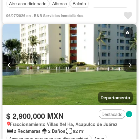
Aire acondicionado
Alberca
Balcón
Circuito cerrado de televisión
Cisterna
Cocina equipada
06/07/2026 en - B&B Servicios Inmobiliarios
Cocina integral
Cuarto de Limpieza
Electricidad
Elevador
Estacionamiento
Internet
Jardín
Televisión por cable
Terraza
Vista panorámica
Wifi
Sin amueblar
Departamento
$ 2,900,000 MXN
Destacado
Fraccionamiento Villas Xel Ha, Acapulco de Juárez
2 Recámaras
2 Baños
92 m²
Acceso para personas con discapacidad
Agua