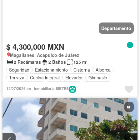
Departamento
$ 4,300,000 MXN
Magallanes, Acapulco de Juárez
2 Recámaras
2 Baños
125 m²
Seguridad
Estacionamiento
Cisterna
Alberca
Terraza
Cocina integral
Elevador
Gimnasio
Cocina equipada
Sala polivalente
Zona infantil
12/07/2026 en - inmobiliaria SIETES
Aire acondicionado
Electricidad
Agua
Cuarto de Limpieza
Cancha de tenis
Caseta de vigilancia
Sauna
Sin amueblar