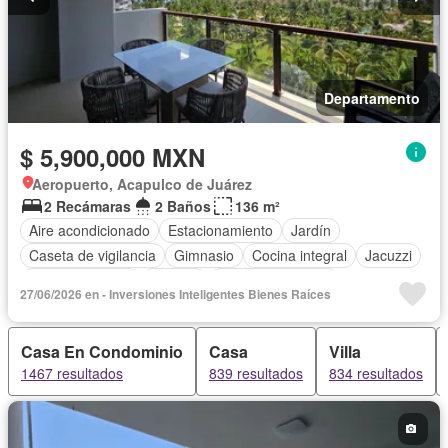
Departamento
$ 5,900,000 MXN
Aeropuerto, Acapulco de Juárez
2 Recámaras
2 Baños
136 m²
Aire acondicionado
Estacionamiento
Jardín
Caseta de vigilancia
Gimnasio
Cocina integral
Jacuzzi
Cancha de tenis
Terraza
Permite mascotas
27/06/2026 en - Inversiones Inteligentes Bienes Raíces
Sin amueblar
Casa En Condominio
Casa
Villa
1467 resultados
839 resultados
834 resultados