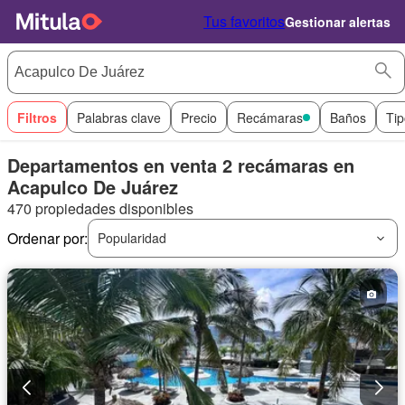
Tus favoritos
Gestionar alertas
Filtros
Palabras clave
Precio
Recámaras
Baños
Tip
Departamentos en venta 2 recámaras en
Acapulco De Juárez
470 propiedades disponibles
Ordenar por:
Popularidad