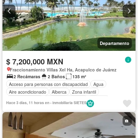
Departamento
$ 7,200,000 MXN
Fraccionamiento Villas Xel Ha, Acapulco de Juárez
2 Recámaras
2 Baños
135 m²
Acceso para personas con discapacidad
Agua
Aire acondicionado
Alberca
Zona infantil
Cancha de tenis
Caseta de vigilancia
Cisterna
Hace 3 días, 11 horas en - inmobiliaria SIETES
Cocina equipada
Cocina integral
Cuarto de servicio
Electricidad
Elevador
Estacionamiento
Gimnasio
Recámara con closet
Seguridad
Terraza
Vista panorámica
Zonas verdes
Sin amueblar