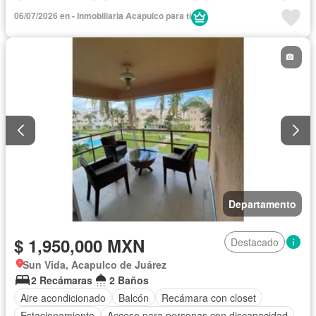
Cancha de tenis
Caseta de vigilancia
Cocina equipada
06/07/2026 en - Inmobiliaria Acapulco para ti
Cocina integral
Cuarto de Limpieza
Estacionamiento
Gimnasio
Internet
Jardín
Seguridad
Wifi
Zonas verdes
Parcialmente amueblado
Departamento
$ 1,950,000 MXN
Destacado
Sun Vida, Acapulco de Juárez
2 Recámaras
2 Baños
Aire acondicionado
Balcón
Recámara con closet
Estacionamiento
Acceso para personas con discapacidad