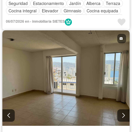
Seguridad
Estacionamiento
Jardín
Alberca
Terraza
Cocina integral
Elevador
Gimnasio
Cocina equipada
Aire acondicionado
Electricidad
Agua
Cancha de tenis
06/07/2026 en - inmobiliaria SIETES
Cuarto de Limpieza
Zonas verdes
Recámara con closet
Caseta de vigilancia
Sin amueblar