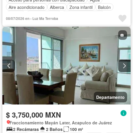
Aire acondicionado
Alberca
Zona infantil
Balcón
Bodega
Cancha de tenis
Caseta de vigilancia
08/07/2026 en - Luz Ma Terroba
Circuito cerrado de televisión
Cisterna
Cocina equipada
Cocina integral
Conserje
Cuarto de Limpieza
Electricidad
Elevador
Estacionamiento
Internet
Jacuzzi
Jardín
Recámara con closet
Sala polivalente
Seguridad
Televisión por cable
Terraza
Vista panorámica
Wifi
Zonas verdes
Completamente amueblado
Departamento
$ 3,750,000 MXN
Fraccionamiento Mayán Later, Acapulco de Juárez
2 Recámaras
2 Baños
100 m²