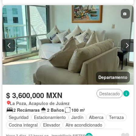
Seguridad
Terraza
Permite mascotas
Sin amueblar
Departamento
$ 3,600,000 MXN
Destacado
La Poza, Acapulco de Juárez
2 Recámaras
2 Baños
100 m²
Seguridad
Estacionamiento
Jardín
Alberca
Terraza
Cocina integral
Elevador
Aire acondicionado
Electricidad
Agua
Cuarto de Limpieza
Zonas verdes
Hace 3 días, 12 horas en - inmobiliaria SIETES