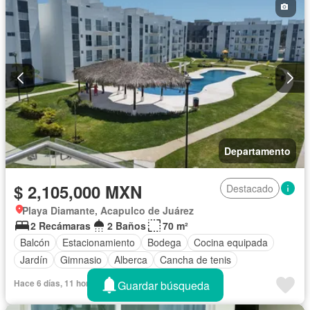
Departamento
$ 2,105,000 MXN
Destacado
Playa Diamante, Acapulco de Juárez
2 Recámaras
2 Baños
70 m²
Balcón
Estacionamiento
Bodega
Cocina equipada
Jardín
Gimnasio
Alberca
Cancha de tenis
Hace 6 días, 11 horas en - MiCasaPropia
Guardar búsqueda