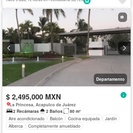
Recámara con closet
Caseta de vigilancia
Sin amueblar
Departamento
$ 2,495,000 MXN
La Princesa, Acapulco de Juárez
2 Recámaras
2 Baños
80 m²
Aire acondicionado
Balcón
Cocina equipada
Jardín
Alberca
Completamente amueblado