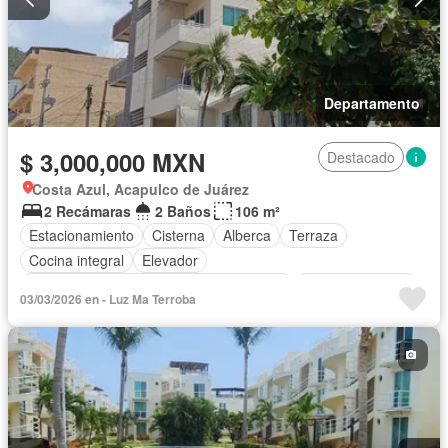
Departamento
$ 3,000,000 MXN
Destacado
Costa Azul, Acapulco de Juárez
2 Recámaras
2 Baños
106 m²
Estacionamiento
Cisterna
Alberca
Terraza
Cocina integral
Elevador
Acceso para personas con discapacidad
Cocina equipada
03/03/2026 en - Luz Ma Terroba
Internet
Aire acondicionado
Electricidad
Agua
Cuarto de Limpieza
Televisión por cable
Gas natural
Recámara con closet
Sin amueblar