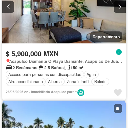
Departamento
$ 5,900,000 MXN
Acapulco Diamante O Playa Diamante, Acapulco De Juárez
2 Recámaras
2.5 Baños
150 m²
Acceso para personas con discapacidad
Agua
Aire acondicionado
Alberca
Zona infantil
Balcón
Caseta de vigilancia
Circuito cerrado de televisión
26/06/2026 en - Inmobiliaria Acapulco para ti
Cisterna
Cocina equipada
Cocina integral
Conserje
Electricidad
Estacionamiento
Jardín
Recámara con closet
Seguridad
Terraza
Vista panorámica
Zonas verdes
Parcialmente amueblado