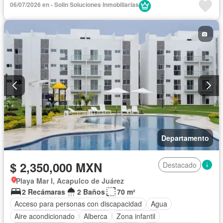
06/07/2026 en - Solin Soluciones Inmobiliarias
Departamento
$ 2,350,000 MXN
Destacado
Playa Mar I, Acapulco de Juárez
2 Recámaras
2 Baños
70 m²
Acceso para personas con discapacidad
Agua
Aire acondicionado
Alberca
Zona infantil