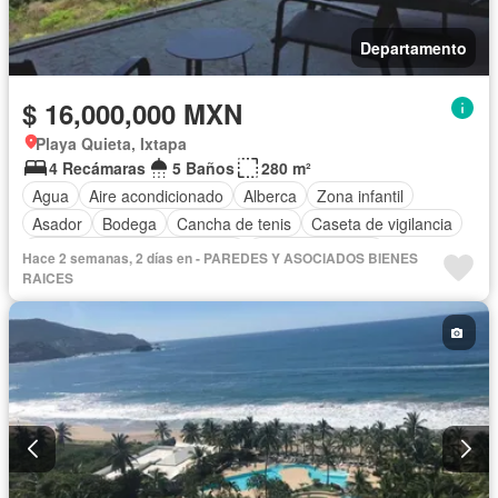
Departamento
$ 16,000,000 MXN
Playa Quieta, Ixtapa
4 Recámaras
5 Baños
280 m²
Agua
Aire acondicionado
Alberca
Zona infantil
Asador
Bodega
Cancha de tenis
Caseta de vigilancia
Circuito cerrado de televisión
Cocina equipada
Hace 2 semanas, 2 días en - PAREDES Y ASOCIADOS BIENES
Cocina integral
Cuarto de Limpieza
Cuarto de servicio
RAICES
Electricidad
Estacionamiento
Gas natural
Gimnasio
Internet
Jacuzzi
Jardín
Recámara con closet
Seguridad
Televisión por cable
Terraza
Vista panorámica
Wifi
Completamente amueblado