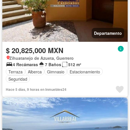
Departamento
$ 20,825,000 MXN
Zihuatanejo de Azueta, Guerrero
4 Recámaras
7 Baños
512 m²
Terraza
Alberca
Gimnasio
Estacionamiento
Seguridad
Hace 5 días, 9 horas en Inmuebles24