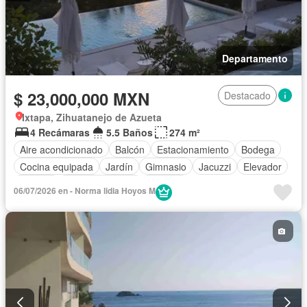
Departamento
$ 23,000,000 MXN
Destacado
Ixtapa, Zihuatanejo de Azueta
4 Recámaras
5.5 Baños
274 m²
Aire acondicionado
Balcón
Estacionamiento
Bodega
Cocina equipada
Jardín
Gimnasio
Jacuzzi
Elevador
Alberca
Cancha de tenis
Terraza
06/07/2026 en - Norma lidia Hoyos M
Completamente amueblado