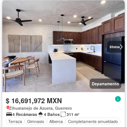
6
fotos
Departamento
$ 16,691,972 MXN
Zihuatanejo de Azueta, Guerrero
4 Recámaras
4 Baños
311 m²
Terraza
Gimnasio
Alberca
Completamente amueblado