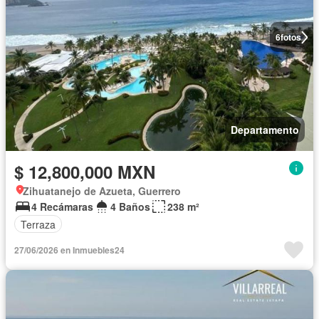
6
fotos
Departamento
$ 12,800,000 MXN
Zihuatanejo de Azueta, Guerrero
4 Recámaras
4 Baños
238 m²
Terraza
27/06/2026 en Inmuebles24