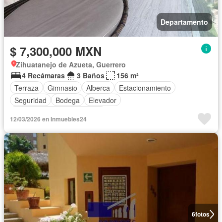
Departamento
$ 7,300,000 MXN
Zihuatanejo de Azueta, Guerrero
4 Recámaras
3 Baños
156 m²
Terraza
Gimnasio
Alberca
Estacionamiento
Seguridad
Bodega
Elevador
Completamente amueblado
12/03/2026 en Inmuebles24
6
fotos