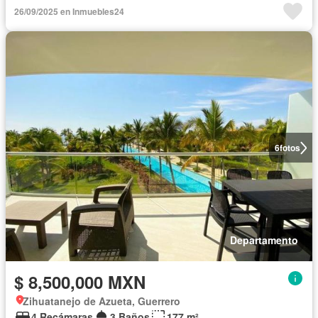
26/09/2025 en Inmuebles24
6
fotos
Departamento
$ 8,500,000 MXN
Zihuatanejo de Azueta, Guerrero
4 Recámaras
3 Baños
177 m²