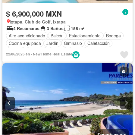
$ 6,900,000 MXN
Ixtapa, Club de Golf, Ixtapa
4 Recámaras
3 Baños
156 m²
Aire acondicionado
Balcón
Estacionamiento
Bodega
Cocina equipada
Jardín
Gimnasio
Calefacción
Jacuzzi
Elevador
Alberca
Terraza
22/06/2026 en - New Home Real Estate
Departamento