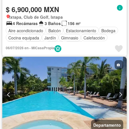
$ 6,900,000 MXN
Ixtapa, Club de Golf, Ixtapa
4 Recámaras
3 Baños
156 m²
Aire acondicionado
Balcón
Estacionamiento
Bodega
Cocina equipada
Jardín
Gimnasio
Calefacción
Jacuzzi
Elevador
Alberca
Terraza
06/07/2026 en - MiCasaPropia
Departamento