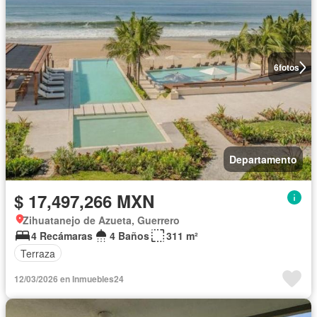
6
fotos
Departamento
$ 17,497,266 MXN
Zihuatanejo de Azueta, Guerrero
4 Recámaras
4 Baños
311 m²
Terraza
12/03/2026 en Inmuebles24