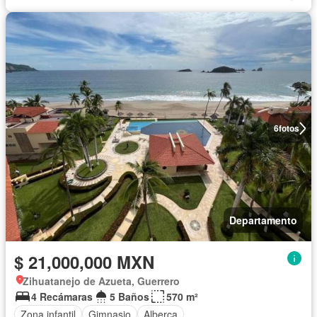
6
fotos
Departamento
$ 21,000,000 MXN
Zihuatanejo de Azueta, Guerrero
4 Recámaras
5 Baños
570 m²
Zona infantil
Gimnasio
Alberca