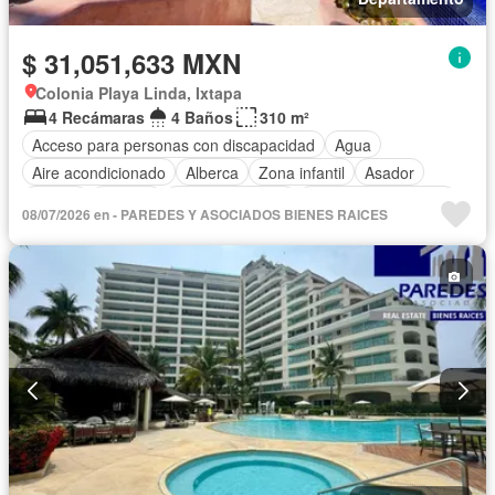
$ 31,051,633 MXN
Colonia Playa Linda, Ixtapa
4 Recámaras
4 Baños
310 m²
Acceso para personas con discapacidad
Agua
Aire acondicionado
Alberca
Zona infantil
Asador
Balcón
Bodega
Cancha de tenis
Caseta de vigilancia
08/07/2026 en - PAREDES Y ASOCIADOS BIENES RAICES
Circuito cerrado de televisión
Cisterna
Cocina equipada
Cocina integral
Cuarto de Limpieza
Cuarto de servicio
Electricidad
Elevador
Estacionamiento
Gas natural
Gimnasio
Internet
Jacuzzi
Jardín
Recámara con closet
Sala polivalente
Seguridad
Televisión por cable
Terraza
Vista panorámica
Wifi
Completamente amueblado