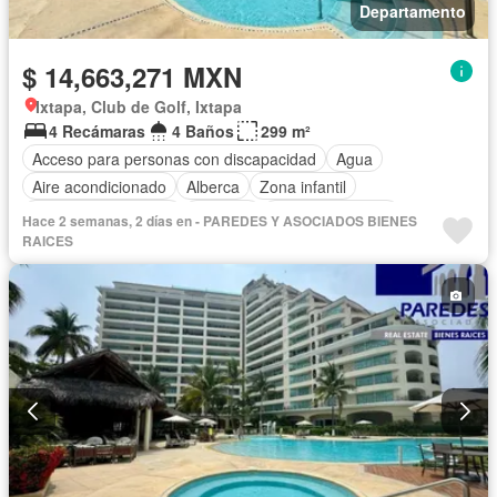
Departamento
$ 14,663,271 MXN
Ixtapa, Club de Golf, Ixtapa
4 Recámaras
4 Baños
299 m²
Acceso para personas con discapacidad
Agua
Aire acondicionado
Alberca
Zona infantil
Caseta de vigilancia
Cisterna
Cocina equipada
Hace 2 semanas, 2 días en - PAREDES Y ASOCIADOS BIENES
Cocina integral
Cuarto de servicio
Electricidad
RAICES
Elevador
Estacionamiento
Gas natural
Gimnasio
Internet
Jacuzzi
Jardín
Recámara con closet
Seguridad
Televisión por cable
Terraza
Vista panorámica
Wifi
Completamente amueblado