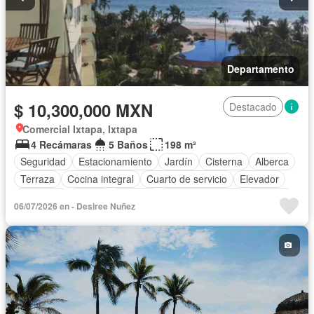
Departamento
$ 10,300,000 MXN
Destacado
Comercial Ixtapa, Ixtapa
4 Recámaras
5 Baños
198 m²
Seguridad
Estacionamiento
Jardín
Cisterna
Alberca
Terraza
Cocina integral
Cuarto de servicio
Elevador
Gimnasio
Balcón
Internet
Cocina equipada
Bodega
06/07/2026 en - Desiree Nuñez
Aire acondicionado
Electricidad
Agua
Cuarto de Limpieza
Cancha de tenis
Bodega
Zonas verdes
Vista panorámica
Recámara con closet
Caseta de vigilancia
Conserje
Wifi
Televisión por cable
Sala polivalente
Sin amueblar