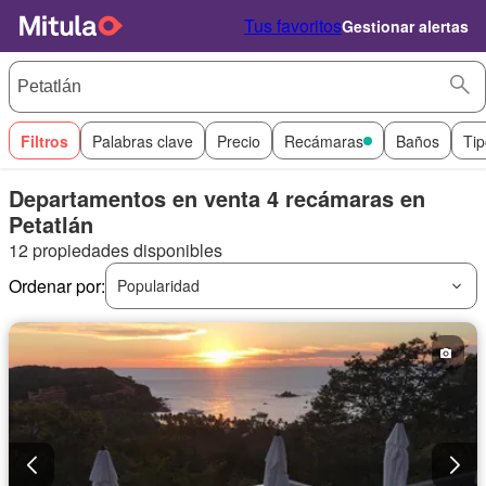
Tus favoritos
Gestionar alertas
Filtros
Palabras clave
Precio
Recámaras
Baños
Tip
Departamentos en venta 4 recámaras en
Petatlán
12 propiedades disponibles
Ordenar por:
Popularidad