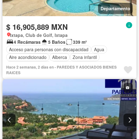
Departamento
$ 16,905,889 MXN
Ixtapa, Club de Golf, Ixtapa
4 Recámaras
5 Baños
339 m²
Acceso para personas con discapacidad
Agua
Aire acondicionado
Alberca
Zona infantil
Caseta de vigilancia
Circuito cerrado de televisión
Hace 2 semanas, 2 días en - PAREDES Y ASOCIADOS BIENES
Cisterna
Cocina equipada
Cocina integral
RAICES
Cuarto de servicio
Electricidad
Elevador
Estacionamiento
Gas natural
Gimnasio
Internet
Jacuzzi
Jardín
Recámara con closet
Seguridad
Televisión por cable
Terraza
Vista panorámica
Wifi