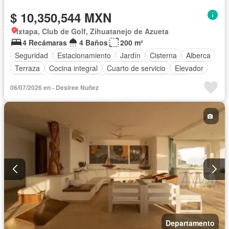
$ 10,350,544 MXN
Ixtapa, Club de Golf, Zihuatanejo de Azueta
4 Recámaras
4 Baños
200 m²
Seguridad
Estacionamiento
Jardín
Cisterna
Alberca
Terraza
Cocina integral
Cuarto de servicio
Elevador
Gimnasio
Acceso para personas con discapacidad
06/07/2026 en - Desiree Nuñez
Internet
Bodega
Aire acondicionado
Circuito cerrado de televisión
Electricidad
Agua
Cancha de tenis
Bodega
Zonas verdes
Vista panorámica
Recámara con closet
Caseta de vigilancia
Cocina equipada
Sin amueblar
Departamento