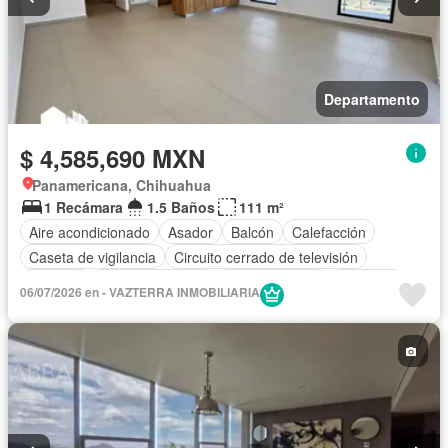
Departamento
$ 4,585,690 MXN
Panamericana, Chihuahua
1 Recámara
1.5 Baños
111 m²
Aire acondicionado
Asador
Balcón
Calefacción
Caseta de vigilancia
Circuito cerrado de televisión
Cisterna
Cocina equipada
Cocina integral
Elevador
06/07/2026 en - VAZTERRA INMOBILIARIA
Estacionamiento
Gimnasio
Internet
Recámara con closet
Sala polivalente