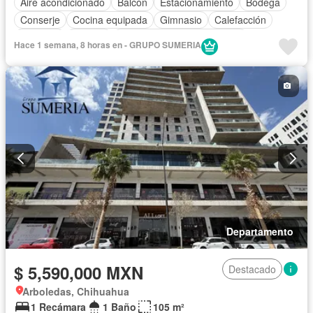
Aire acondicionado
Balcón
Estacionamiento
Bodega
Conserje
Cocina equipada
Gimnasio
Calefacción
Elevador
Terraza
Completamente amueblado
Hace 1 semana, 8 horas en - GRUPO SUMERIA
Departamento
$ 5,590,000 MXN
Destacado
Arboledas, Chihuahua
1 Recámara
1 Baño
105 m²