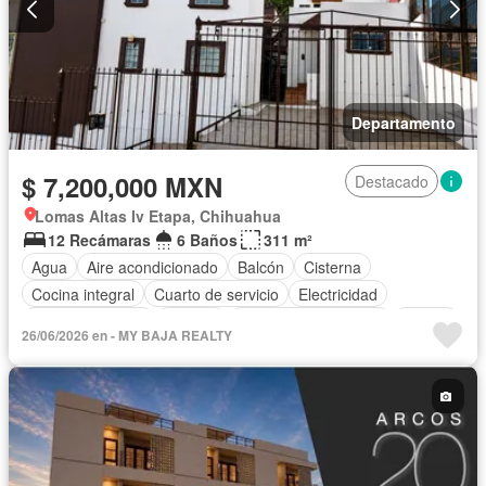
Departamento
$ 7,200,000 MXN
Destacado
Lomas Altas Iv Etapa, Chihuahua
12 Recámaras
6 Baños
311 m²
Agua
Aire acondicionado
Balcón
Cisterna
Cocina integral
Cuarto de servicio
Electricidad
Estacionamiento
Internet
Recámara con closet
Azotea
26/06/2026 en - MY BAJA REALTY
Terraza
Vista panorámica
Wifi
Zonas verdes
Sin amueblar