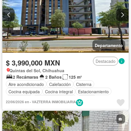
Departamento
$ 3,990,000 MXN
Destacado
Quintas del Sol, Chihuahua
2 Recámaras
2 Baños
125 m²
Aire acondicionado
Calefacción
Cisterna
Cocina equipada
Cocina integral
Estacionamiento
Gas natural
Recámara con closet
Terraza
22/06/2026 en - VAZTERRA INMOBILIARIA
Parcialmente amueblado