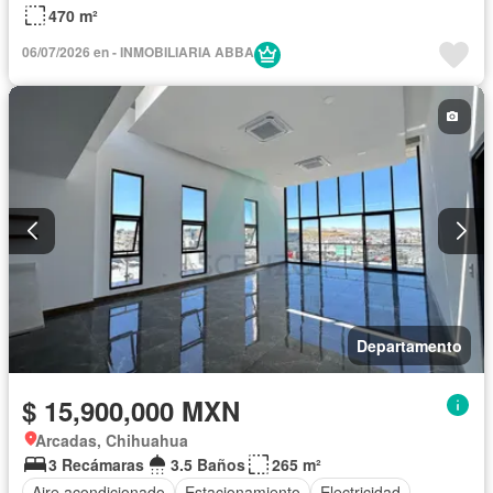
470 m²
06/07/2026 en - INMOBILIARIA ABBA
Departamento
$ 15,900,000 MXN
Arcadas, Chihuahua
3 Recámaras
3.5 Baños
265 m²
Aire acondicionado
Estacionamiento
Electricidad