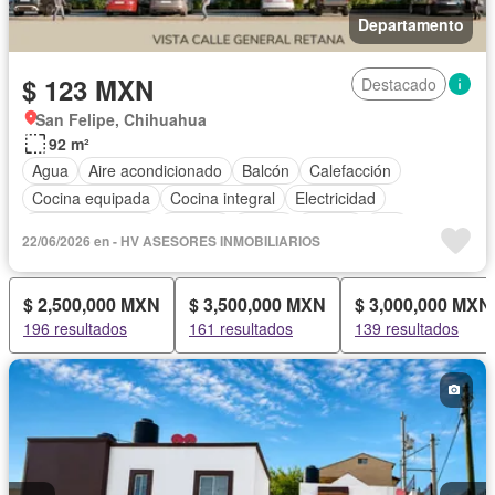
Departamento
$ 123 MXN
Destacado
San Felipe, Chihuahua
92 m²
Agua
Aire acondicionado
Balcón
Calefacción
Cocina equipada
Cocina integral
Electricidad
Estacionamiento
Internet
Jardín
Azotea
Wifi
22/06/2026 en - HV ASESORES INMOBILIARIOS
$ 2,500,000 MXN
$ 3,500,000 MXN
$ 3,000,000 MXN
196 resultados
161 resultados
139 resultados