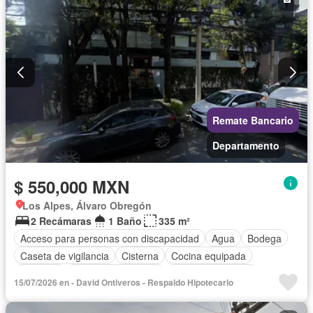
Remate Bancario
Departamento
$ 550,000 MXN
Los Alpes, Álvaro Obregón
2 Recámaras
1 Baño
335 m²
Acceso para personas con discapacidad
Agua
Bodega
Caseta de vigilancia
Cisterna
Cocina equipada
Conserje
Cuarto de Limpieza
Cuarto de servicio
15/07/2026 en - David Ontiveros - Respaldo Hipotecario
Electricidad
Estacionamiento
Internet
Jacuzzi
Despacho
Recámara con closet
Seguridad
Wifi