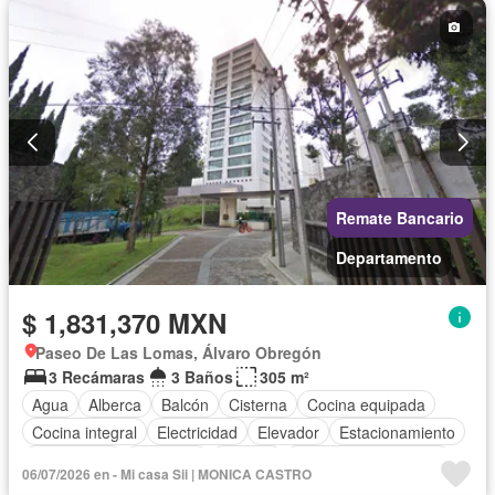
Estacionamiento
Gas natural
Internet
Recámara con closet
Seguridad
Televisión por cable
Wifi
Sin amueblar
Remate Bancario
Departamento
$ 1,831,370 MXN
Paseo De Las Lomas, Álvaro Obregón
3 Recámaras
3 Baños
305 m²
Agua
Alberca
Balcón
Cisterna
Cocina equipada
Cocina integral
Electricidad
Elevador
Estacionamiento
Gas natural
Gimnasio
Internet
Recámara con closet
06/07/2026 en - Mi casa Sii | MONICA CASTRO
Wifi
Sin amueblar