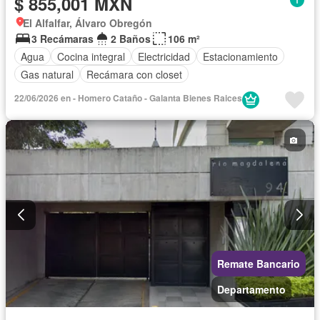
$ 855,001 MXN
El Alfalfar, Álvaro Obregón
3 Recámaras
2 Baños
106 m²
Agua
Cocina integral
Electricidad
Estacionamiento
Gas natural
Recámara con closet
22/06/2026 en - Homero Cataño - Galanta Bienes Raices
Remate Bancario
Departamento