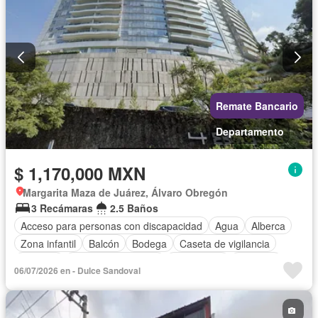
Remate Bancario
Departamento
$ 1,170,000 MXN
Margarita Maza de Juárez, Álvaro Obregón
3 Recámaras
2.5 Baños
Acceso para personas con discapacidad
Agua
Alberca
Zona infantil
Balcón
Bodega
Caseta de vigilancia
Cisterna
Cuarto de Limpieza
Electricidad
Elevador
06/07/2026 en - Dulce Sandoval
Estacionamiento
Gimnasio
Jardín
Despacho
Recámara con closet
Seguridad
Vista panorámica
Zonas verdes
Sin amueblar