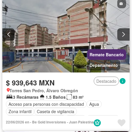
Sin amueblar
Remate Bancario
Departamento
$ 939,643 MXN
Destacado
Torres San Pedro, Álvaro Obregón
3 Recámaras
1.5 Baños
83 m²
Acceso para personas con discapacidad
Agua
Zona infantil
Caseta de vigilancia
Circuito cerrado de televisión
Cisterna
Cocina integral
22/06/2026 en - Be Gold Inversiones - Juan Palestina
Cuarto de Limpieza
Cuarto de servicio
Electricidad