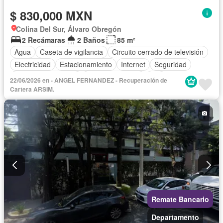
$ 830,000 MXN
Colina Del Sur, Álvaro Obregón
2 Recámaras
2 Baños
85 m²
Agua
Caseta de vigilancia
Circuito cerrado de televisión
Electricidad
Estacionamiento
Internet
Seguridad
Televisión por cable
Vista panorámica
Wifi
22/06/2026 en - ANGEL FERNANDEZ - Recuperación de
Zonas verdes
Cartera ARSIM.
Remate Bancario
Departamento