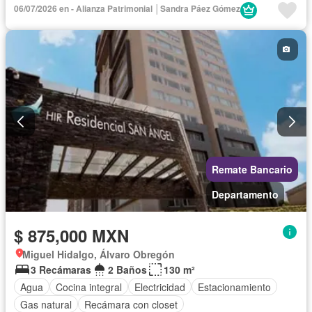
06/07/2026 en - Alianza Patrimonial │Sandra Páez Gómez
Remate Bancario
Departamento
$ 875,000 MXN
Miguel Hidalgo, Álvaro Obregón
3 Recámaras
2 Baños
130 m²
Agua
Cocina integral
Electricidad
Estacionamiento
Gas natural
Recámara con closet