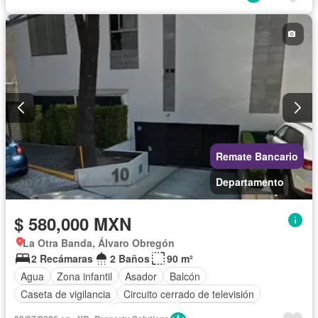
Remate Bancario
Departamento
$ 580,000 MXN
La Otra Banda, Álvaro Obregón
2 Recámaras
2 Baños
90 m²
Agua
Zona infantil
Asador
Balcón
Caseta de vigilancia
Circuito cerrado de televisión
Cuarto de servicio
Electricidad
Estacionamiento