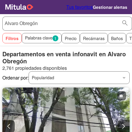
Tus favoritos
Gestionar alertas
Palabras clave
Filtros
1
Precio
Recámaras
Baños
T
Departamentos en venta infonavit en Alvaro
Obregón
2,761 propiedades disponibles
Ordenar por:
Popularidad