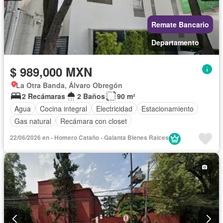
Remate Bancario
Departamento
$ 989,000 MXN
La Otra Banda, Álvaro Obregón
2 Recámaras
2 Baños
90 m²
Agua
Cocina integral
Electricidad
Estacionamiento
Gas natural
Recámara con closet
22/06/2026 en - Homero Cataño - Galanta Bienes Raices