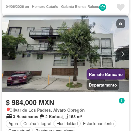
04/06/2026 en - Homero Cataño - Galanta Bienes Raices
Remate Bancario
Departamento
$ 984,000 MXN
Olivar de Los Padres, Álvaro Obregón
3 Recámaras
2 Baños
153 m²
Agua
Cocina integral
Electricidad
Estacionamiento
Gas natural
Recámara con closet