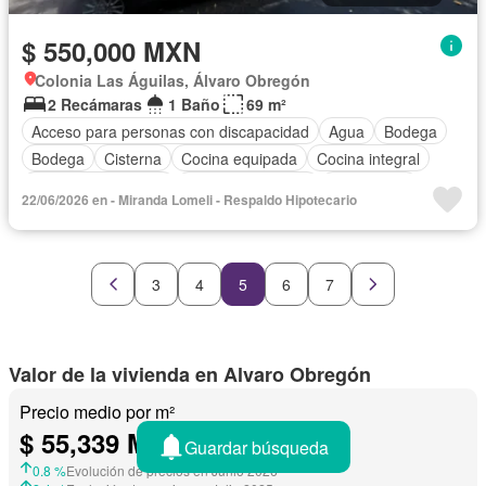
$ 550,000 MXN
Colonia Las Águilas, Álvaro Obregón
2 Recámaras
1 Baño
69 m²
Acceso para personas con discapacidad
Agua
Bodega
Bodega
Cisterna
Cocina equipada
Cocina integral
Cuarto de Limpieza
Cuarto de servicio
Electricidad
22/06/2026 en - Miranda Lomeli - Respaldo Hipotecario
Estacionamiento
Internet
Despacho
Recámara con closet
Televisión por cable
Terraza
Wifi
Zonas verdes
Sin amueblar
3
4
5
6
7
Valor de la vivienda en Alvaro Obregón
Precio medio por m²
$ 55,339 MXN/
m²
Guardar búsqueda
0.8 %
Evolución de precios en Junio 2026