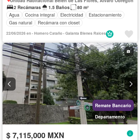
Unidad Habitacional Belén de Las Flores, Álvaro Obregón
2 Recámaras
1.5 Baños
80 m²
Agua
Cocina integral
Electricidad
Estacionamiento
Gas natural
Recámara con closet
22/06/2026 en - Homero Cataño - Galanta Bienes Raices
Remate Bancario
Departamento
$ 7,115,000 MXN