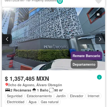
08/07/2026 en - YB- Property Solutions
Gas natural
Gimnasio
Internet
Jardín
Recámara con closet
Azotea
Sala polivalente
Wifi
Sin amueblar
Remate Bancario
Departamento
$ 1,357,485 MXN
Ocho de Agosto, Álvaro Obregón
2 Recámaras
1 Baño
90 m²
Seguridad
Estacionamiento
Jardín
Elevador
Internet
Electricidad
Agua
Gas natural