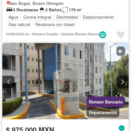
San Ángel, Álvaro Obregón
3 Recámaras
2 Baños
178 m²
Agua
Cocina integral
Electricidad
Estacionamiento
Gas natural
Recámara con closet
22/06/2026 en - Homero Cataño - Galanta Bienes Raices
Remate Bancario
Departamento
$ 975,000 MXN