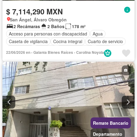
$ 7,114,290 MXN
San Ángel, Álvaro Obregón
2 Recámaras
2 Baños
178 m²
Acceso para personas con discapacidad
Agua
Caseta de vigilancia
Cocina integral
Cuarto de servicio
Electricidad
Elevador
Estacionamiento
Jardín
22/06/2026 en - Galanta Bienes Raíces - Carolina Noyola
Recámara con closet
Seguridad
Televisión por cable
Remate Bancario
Departamento