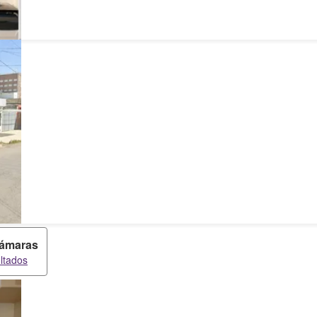
cámaras
ltados