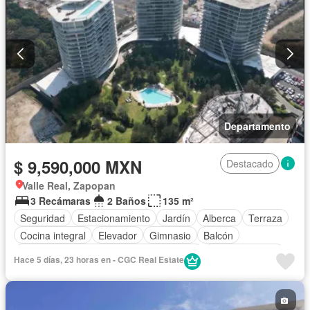
Televisión por cable
Asador
Vista panorámica
Recámara con closet
Caseta de vigilancia
Sauna
Wifi
Permite mascotas
Permite niños
Solo familias
Sin amueblar
Departamento
$ 9,590,000 MXN
Destacado
Valle Real, Zapopan
3 Recámaras
2 Baños
135 m²
Seguridad
Estacionamiento
Jardín
Alberca
Terraza
Cocina integral
Elevador
Gimnasio
Balcón
Acceso para personas con discapacidad
Sala polivalente
Hace 5 días, 23 horas en - CGC Real Estate
Zona infantil
Cocina equipada
Internet
Aire acondicionado
Circuito cerrado de televisión
Electricidad
Cuarto de Limpieza
Zonas verdes