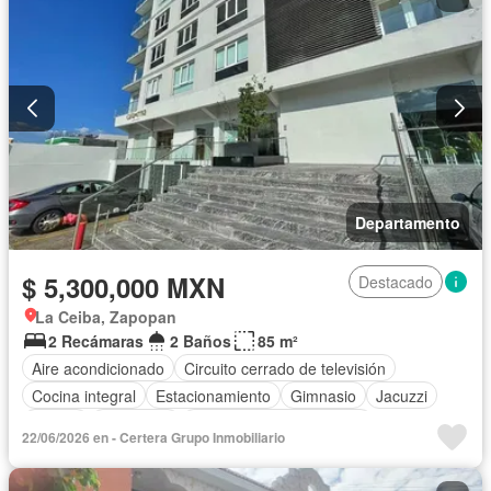
Departamento
$ 5,300,000 MXN
Destacado
La Ceiba, Zapopan
2 Recámaras
2 Baños
85 m²
Aire acondicionado
Circuito cerrado de televisión
Cocina integral
Estacionamiento
Gimnasio
Jacuzzi
Azotea
Seguridad
Parcialmente amueblado
22/06/2026 en - Certera Grupo Inmobiliario