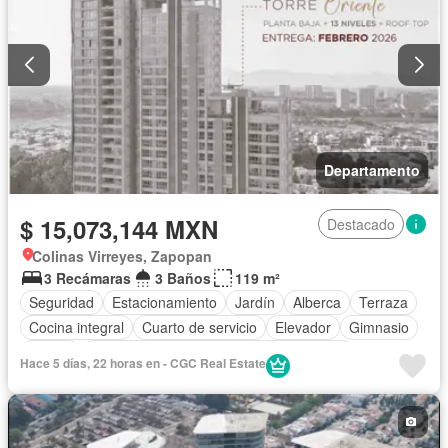
Departamento
$ 15,073,144 MXN
Destacado
Colinas Virreyes, Zapopan
3 Recámaras
3 Baños
119 m²
Seguridad
Estacionamiento
Jardín
Alberca
Terraza
Cocina integral
Cuarto de servicio
Elevador
Gimnasio
Balcón
Acceso para personas con discapacidad
Hace 5 días, 22 horas en - CGC Real Estate
Cocina equipada
Zona infantil
Sala polivalente
Internet
Aire acondicionado
Circuito cerrado de televisión
Electricidad
Jacuzzi
Cuarto de Limpieza