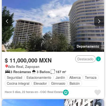
Vista panorámica
Recámara con closet
Caseta de vigilancia
Sauna
Wifi
Completamente amueblado
Departamento
$ 11,000,000 MXN
Destacado
Valle Real, Zapopan
3 Recámaras
3 Baños
187 m²
Seguridad
Estacionamiento
Jardín
Alberca
Terraza
Cocina integral
Elevador
Gimnasio
Balcón
Acceso para personas con discapacidad
Cocina equipada
Hace 5 días, 22 horas en - CGC Real Estate
Sala polivalente
Internet
Zona infantil
Aire acondicionado
Electricidad
Cuarto de Limpieza