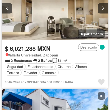
Departamento
$ 6,021,288 MXN
Destacado
Vallarta Universidad, Zapopan
2 Recámaras
2 Baños
81 m²
Seguridad
Estacionamiento
Cisterna
Alberca
Terraza
Elevador
Gimnasio
Acceso para personas con discapacidad
Cocina equipada
06/07/2026 en - OPERADORA 360 INMOBILIARIA
Circuito cerrado de televisión
Electricidad
Azotea
Agua
Cancha de tenis
Gas natural
Asador
Zonas verdes
Recámara con closet
Caseta de vigilancia
Sin amueblar