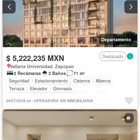
Departamento
$ 5,222,235 MXN
Destacado
Vallarta Universidad, Zapopan
2 Recámaras
2 Baños
71 m²
Seguridad
Estacionamiento
Cisterna
Alberca
Terraza
Elevador
Gimnasio
Acceso para personas con discapacidad
Agua
06/07/2026 en - OPERADORA 360 INMOBILIARIA
Cancha de tenis
Gas natural
Asador
Zonas verdes
Sin amueblar