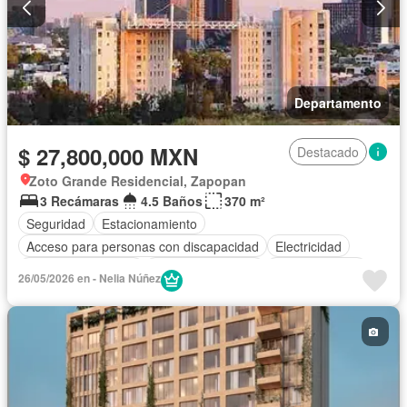
Departamento
$ 27,800,000 MXN
Destacado
Zoto Grande Residencial, Zapopan
3 Recámaras
4.5 Baños
370 m²
Seguridad
Estacionamiento
Acceso para personas con discapacidad
Electricidad
Aire acondicionado
Cuarto de servicio
Cocina integral
26/05/2026 en - Nelia Núñez
Terraza
Elevador
Caseta de vigilancia
Sala polivalente
Vista panorámica
Gimnasio
Conserje
Sin amueblar