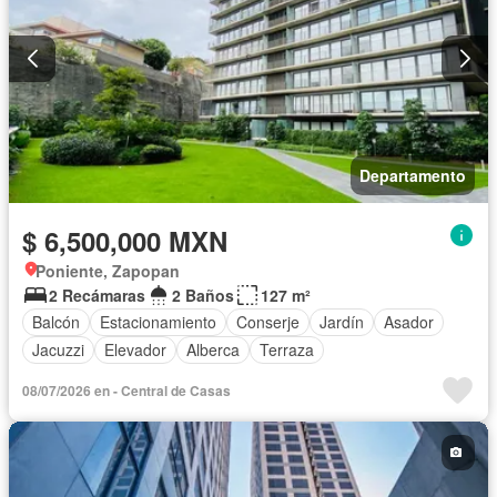
Departamento
$ 6,500,000 MXN
Poniente, Zapopan
2 Recámaras
2 Baños
127 m²
Balcón
Estacionamiento
Conserje
Jardín
Asador
Jacuzzi
Elevador
Alberca
Terraza
08/07/2026 en - Central de Casas