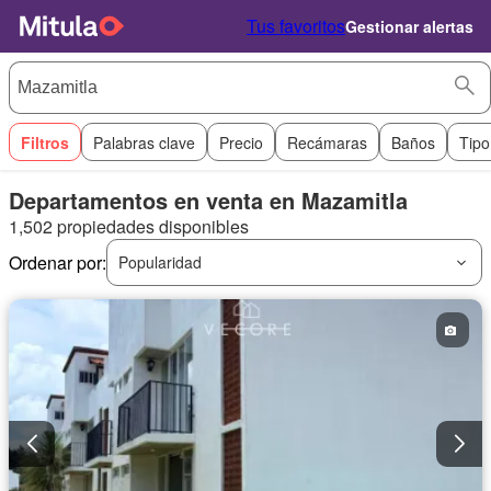
Tus favoritos
Gestionar alertas
Filtros
Palabras clave
Precio
Recámaras
Baños
Tipo
Departamentos en venta en Mazamitla
1,502 propiedades disponibles
Ordenar por:
Popularidad