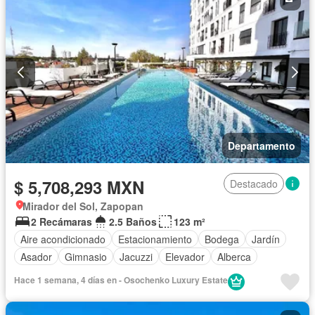
Zonas verdes
Recámara con closet
Sauna
Wifi
Permite mascotas
Permite niños
Solo familias
Completamente amueblado
Departamento
$ 5,708,293 MXN
Destacado
Mirador del Sol, Zapopan
2 Recámaras
2.5 Baños
123 m²
Aire acondicionado
Estacionamiento
Bodega
Jardín
Asador
Gimnasio
Jacuzzi
Elevador
Alberca
Hace 1 semana, 4 días en - Osochenko Luxury Estate