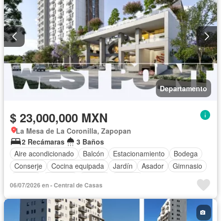
Departamento
$ 23,000,000 MXN
La Mesa de La Coronilla, Zapopan
2 Recámaras
3 Baños
Aire acondicionado
Balcón
Estacionamiento
Bodega
Conserje
Cocina equipada
Jardín
Asador
Gimnasio
Jacuzzi
Elevador
Alberca
Terraza
06/07/2026 en - Central de Casas