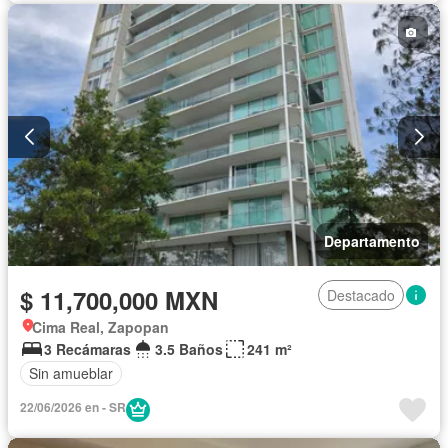
Departamento
$ 11,700,000 MXN
Destacado
Cima Real, Zapopan
3 Recámaras
3.5 Baños
241 m²
Sin amueblar
22/06/2026 en - SR