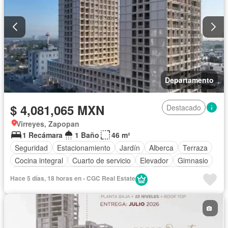
Departamento
$ 4,081,065 MXN
Destacado
Virreyes, Zapopan
1 Recámara
1 Baño
46 m²
Seguridad
Estacionamiento
Jardín
Alberca
Terraza
Cocina integral
Cuarto de servicio
Elevador
Gimnasio
Acceso para personas con discapacidad
Cocina equipada
Hace 5 días, 18 horas en - CGC Real Estate
Internet
Sala polivalente
Aire acondicionado
Electricidad
Agua
Recámara con closet
Caseta de vigilancia
Wifi
Permite mascotas
Permite niños
Solo familias
Sin amueblar