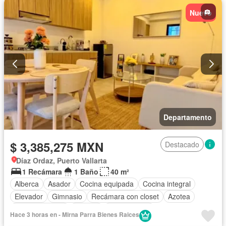
Nuevo
Departamento
$ 3,385,275 MXN
Destacado
Díaz Ordaz, Puerto Vallarta
1 Recámara
1 Baño
40 m²
Alberca
Asador
Cocina equipada
Cocina integral
Elevador
Gimnasio
Recámara con closet
Azotea
Sala polivalente
Terraza
Sin amueblar
Hace 3 horas en - Mirna Parra Bienes Raices