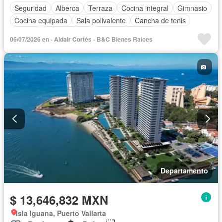
Seguridad
Alberca
Terraza
Cocina integral
Gimnasio
Cocina equipada
Sala polivalente
Cancha de tenis
Asador
Zonas verdes
Vista panorámica
06/07/2026 en - Aldair Cortés - B&C Bienes Raíces
Caseta de vigilancia
Conserje
Departamento
$ 13,646,832 MXN
Isla Iguana, Puerto Vallarta