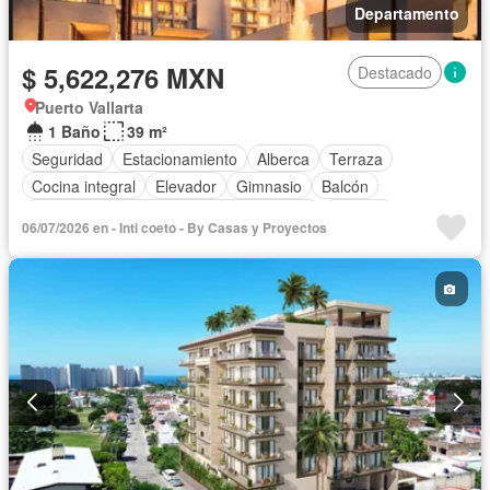
Departamento
$ 5,622,276 MXN
Destacado
Puerto Vallarta
1 Baño
39 m²
Seguridad
Estacionamiento
Alberca
Terraza
Cocina integral
Elevador
Gimnasio
Balcón
Acceso para personas con discapacidad
Internet
06/07/2026 en - Inti coeto - By Casas y Proyectos
Aire acondicionado
Electricidad
Azotea
Jacuzzi
Agua
Cancha de tenis
Vista panorámica
Sin amueblar