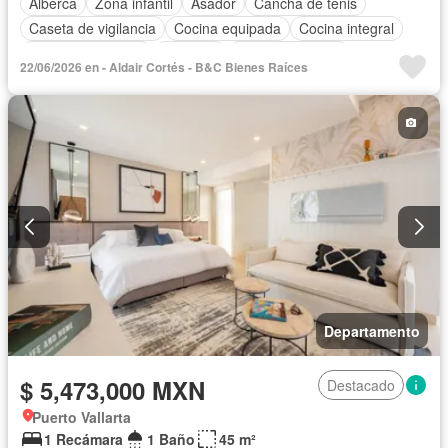
Alberca
Zona infantil
Asador
Cancha de tenis
Caseta de vigilancia
Cocina equipada
Cocina integral
Cuarto de servicio
Elevador
Estacionamiento
22/06/2026 en - Aldair Cortés - B&C Bienes Raíces
Gas natural
Gimnasio
Despacho
Recámara con closet
Seguridad
Vista panorámica
Departamento
$ 5,473,000 MXN
Destacado
Puerto Vallarta
1 Recámara
1 Baño
45 m²