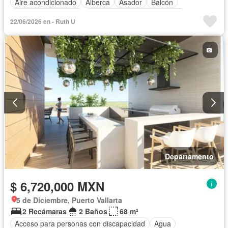
Aire acondicionado
Alberca
Asador
Balcón
Caseta de vigilancia
Circuito cerrado de televisión
22/06/2026 en - Ruth U
Cocina equipada
Cocina integral
Conserje
Cuarto de servicio
Electricidad
Elevador
Estacionamiento
Gimnasio
Internet
Jacuzzi
Jardín
Recámara con closet
Azotea
Seguridad
Terraza
Vista panorámica
Wifi
Zonas verdes
Sin amueblar
Departamento
$ 6,720,000 MXN
5 de Diciembre, Puerto Vallarta
2 Recámaras
2 Baños
68 m²
Acceso para personas con discapacidad
Agua