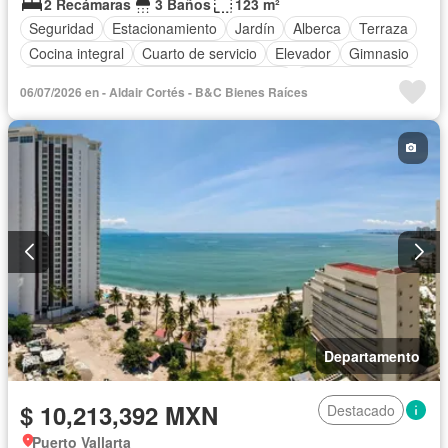
2 Recámaras
3 Baños
123 m²
Seguridad
Estacionamiento
Jardín
Alberca
Terraza
Cocina integral
Cuarto de servicio
Elevador
Gimnasio
Acceso para personas con discapacidad
Cocina equipada
06/07/2026 en - Aldair Cortés - B&C Bienes Raíces
Zona infantil
Sala polivalente
Internet
Aire acondicionado
Asador
Bodega
Zonas verdes
Despacho
Vista panorámica
Recámara con closet
Caseta de vigilancia
Sauna
Conserje
Departamento
$ 10,213,392 MXN
Destacado
Puerto Vallarta