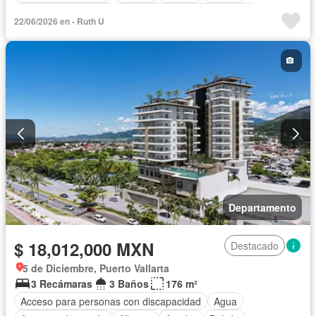
Caseta de vigilancia
Circuito cerrado de televisión
22/06/2026 en - Ruth U
Cocina integral
Cuarto de servicio
Electricidad
Elevador
Estacionamiento
Internet
Recámara con closet
Azotea
Sala polivalente
Seguridad
Terraza
Vista panorámica
Sin amueblar
Departamento
$ 18,012,000 MXN
Destacado
5 de Diciembre, Puerto Vallarta
3 Recámaras
3 Baños
176 m²
Acceso para personas con discapacidad
Agua