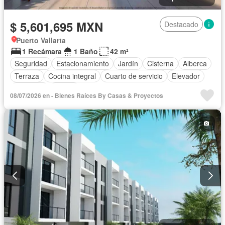
$ 5,601,695 MXN
Destacado
Puerto Vallarta
1 Recámara
1 Baño
42 m²
Seguridad
Estacionamiento
Jardín
Cisterna
Alberca
Terraza
Cocina integral
Cuarto de servicio
Elevador
Gimnasio
Balcón
08/07/2026 en - Bienes Raíces By Casas & Proyectos
Acceso para personas con discapacidad
Cocina equipada
Zona infantil
Internet
Aire acondicionado
Circuito cerrado de televisión
Electricidad
Azotea
Agua
Asador
Vista panorámica
Caseta de vigilancia
Wifi
Conserje
Sin amueblar