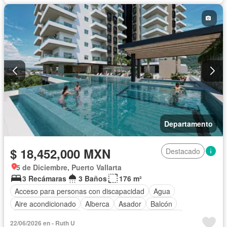
Departamento
$ 18,452,000 MXN
Destacado
5 de Diciembre, Puerto Vallarta
3 Recámaras
3 Baños
176 m²
Acceso para personas con discapacidad
Agua
Aire acondicionado
Alberca
Asador
Balcón
Caseta de vigilancia
Circuito cerrado de televisión
22/06/2026 en - Ruth U