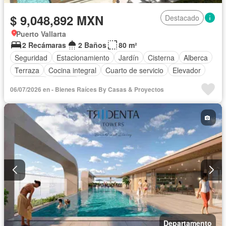
$ 9,048,892 MXN
Destacado
Puerto Vallarta
2 Recámaras
2 Baños
80 m²
Seguridad
Estacionamiento
Jardín
Cisterna
Alberca
Terraza
Cocina integral
Cuarto de servicio
Elevador
Gimnasio
Balcón
06/07/2026 en - Bienes Raíces By Casas & Proyectos
Acceso para personas con discapacidad
Cocina equipada
Zona infantil
Sala polivalente
Internet
Aire acondicionado
Electricidad
Azotea
Jacuzzi
Agua
Cuarto de Limpieza
Cancha de tenis
Televisión por cable
Vista panorámica
Recámara con closet
Caseta de vigilancia
Conserje
Wifi
Permite mascotas
Permite niños
Sin amueblar
Departamento