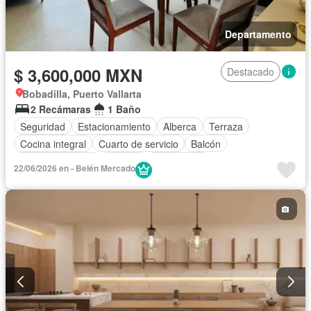
Departamento
$ 3,600,000 MXN
Destacado
Bobadilla, Puerto Vallarta
2 Recámaras
1 Baño
Seguridad
Estacionamiento
Alberca
Terraza
Cocina integral
Cuarto de servicio
Balcón
Cocina equipada
Internet
Electricidad
22/06/2026 en - Belén Mercado
Circuito cerrado de televisión
Agua
Cuarto de Limpieza
Televisión por cable
Gas natural
Caseta de vigilancia
Recámara con closet
Wifi
Conserje
Completamente amueblado