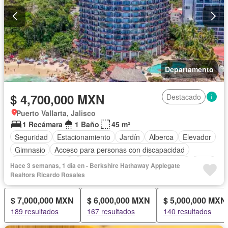
Departamento
$ 4,700,000 MXN
Destacado
Puerto Vallarta, Jalisco
1 Recámara
1 Baño
45 m²
Seguridad
Estacionamiento
Jardín
Alberca
Elevador
Gimnasio
Acceso para personas con discapacidad
Cocina equipada
Aire acondicionado
Electricidad
Agua
Hace 3 semanas, 1 día en - Berkshire Hathaway Applegate
Cuarto de Limpieza
Vista panorámica
Wifi
Realtors Ricardo Rosales
Completamente amueblado
$ 7,000,000 MXN
$ 6,000,000 MXN
$ 5,000,000 MXN
189 resultados
167 resultados
140 resultados