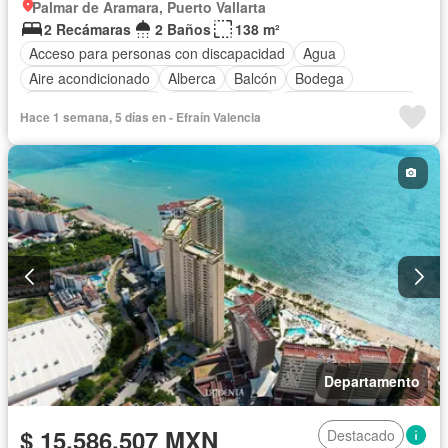
Palmar de Aramara, Puerto Vallarta
2 Recámaras
2 Baños
138 m²
Acceso para personas con discapacidad
Agua
Aire acondicionado
Alberca
Balcón
Bodega
Caseta de vigilancia
Cocina integral
Cuarto de Limpieza
Hace 1 semana, 5 días en - Efraín Valencia
Electricidad
Elevador
Estacionamiento
Gimnasio
Recámara con closet
Vista panorámica
Sin amueblar
Departamento
$ 15,586,507 MXN
Destacado