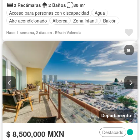
2 Recámaras
2 Baños
80 m²
Acceso para personas con discapacidad
Agua
Aire acondicionado
Alberca
Zona infantil
Balcón
Caseta de vigilancia
Cocina integral
Elevador
Hace 1 semana, 2 días en - Efraín Valencia
Estacionamiento
Gimnasio
Jacuzzi
Jardín
Recámara con closet
Azotea
Seguridad
Terraza
Vista panorámica
Wifi
Sin amueblar
Departamento
$ 8,500,000 MXN
Destacado