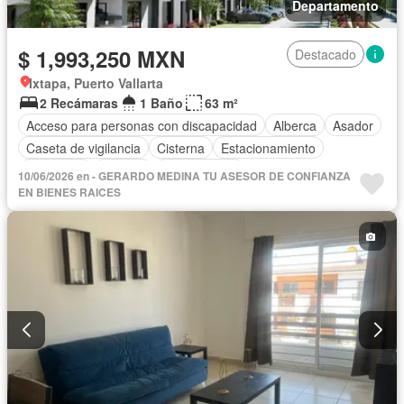
Departamento
$ 1,993,250 MXN
Destacado
Ixtapa, Puerto Vallarta
2 Recámaras
1 Baño
63 m²
Acceso para personas con discapacidad
Alberca
Asador
Caseta de vigilancia
Cisterna
Estacionamiento
Seguridad
Terraza
Sin amueblar
10/06/2026 en - GERARDO MEDINA TU ASESOR DE CONFIANZA
EN BIENES RAICES