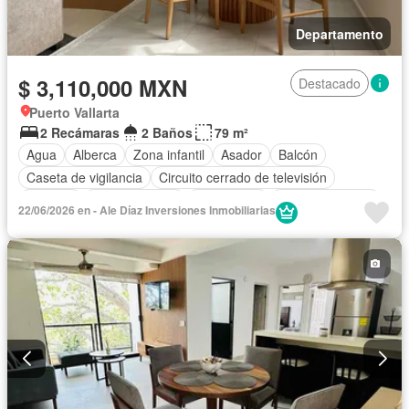
Departamento
$ 3,110,000 MXN
Destacado
Puerto Vallarta
2 Recámaras
2 Baños
79 m²
Agua
Alberca
Zona infantil
Asador
Balcón
Caseta de vigilancia
Circuito cerrado de televisión
Cisterna
Cocina integral
Electricidad
Estacionamiento
22/06/2026 en - Ale Díaz Inversiones Inmobiliarias
Internet
Jardín
Recámara con closet
Sala polivalente
Terraza
Wifi
Zonas verdes
Sin amueblar