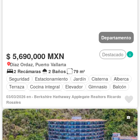
Departamento
$ 5,690,000 MXN
Destacado
Díaz Ordaz, Puerto Vallarta
2 Recámaras
2 Baños
79 m²
Seguridad
Estacionamiento
Jardín
Cisterna
Alberca
Terraza
Cocina integral
Elevador
Gimnasio
Balcón
Internet
Sala polivalente
Cocina equipada
03/03/2026 en - Berkshire Hathaway Applegate Realtors Ricardo
Aire acondicionado
Electricidad
Jacuzzi
Agua
Rosales
Gas natural
Asador
Despacho
Vista panorámica
Recámara con closet
Caseta de vigilancia
Conserje
Sin amueblar