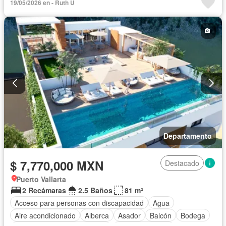
19/05/2026 en - Ruth U
Cuarto de servicio
Electricidad
Elevador
Estacionamiento
Gimnasio
Internet
Jacuzzi
Jardín
Recámara con closet
Azotea
Seguridad
Televisión por cable
Terraza
Vista panorámica
Wifi
Zonas verdes
Sin amueblar
Departamento
$ 7,770,000 MXN
Destacado
Puerto Vallarta
2 Recámaras
2.5 Baños
81 m²
Acceso para personas con discapacidad
Agua
Aire acondicionado
Alberca
Asador
Balcón
Bodega