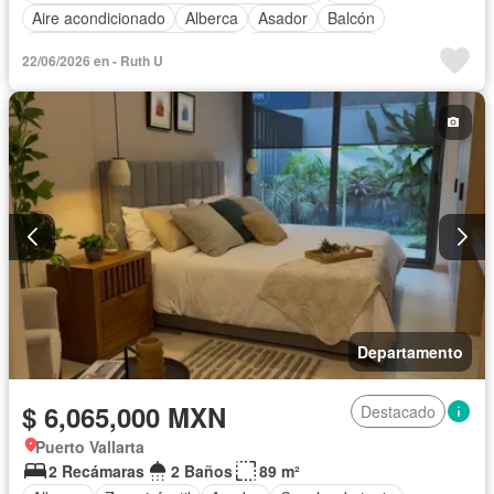
Aire acondicionado
Alberca
Asador
Balcón
Circuito cerrado de televisión
Cocina equipada
22/06/2026 en - Ruth U
Cocina integral
Cuarto de Limpieza
Cuarto de servicio
Electricidad
Elevador
Estacionamiento
Gimnasio
Internet
Jardín
Recámara con closet
Azotea
Terraza
Vista panorámica
Zonas verdes
Sin amueblar
Departamento
$ 6,065,000 MXN
Destacado
Puerto Vallarta
2 Recámaras
2 Baños
89 m²