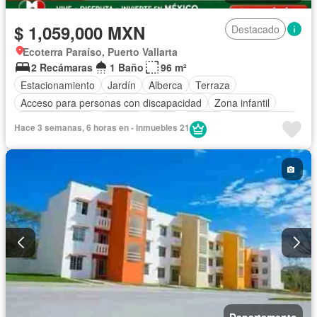
$ 1,059,000 MXN
Destacado
Ecoterra Paraíso, Puerto Vallarta
2 Recámaras
1 Baño
96 m²
Estacionamiento
Jardín
Alberca
Terraza
Acceso para personas con discapacidad
Zona infantil
Sala polivalente
Internet
Agua
Asador
Zonas verdes
Hace 3 semanas, 6 horas en - Inmuebles 21
Despacho
Permite mascotas
Permite niños
Sin amueblar
Departamento