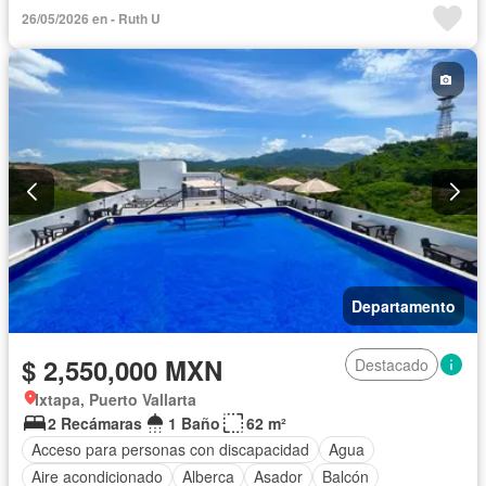
Circuito cerrado de televisión
Cocina equipada
26/05/2026 en - Ruth U
Cocina integral
Cuarto de Limpieza
Cuarto de servicio
Electricidad
Elevador
Estacionamiento
Gimnasio
Recámara con closet
Azotea
Terraza
Vista panorámica
Zonas verdes
Sin amueblar
Departamento
$ 2,550,000 MXN
Destacado
Ixtapa, Puerto Vallarta
2 Recámaras
1 Baño
62 m²
Acceso para personas con discapacidad
Agua
Aire acondicionado
Alberca
Asador
Balcón