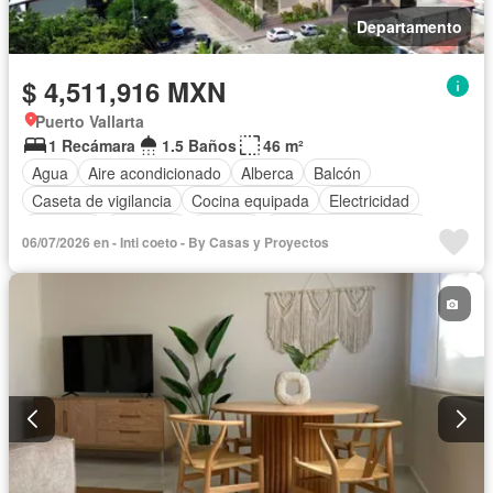
Departamento
$ 4,511,916 MXN
Puerto Vallarta
1 Recámara
1.5 Baños
46 m²
Agua
Aire acondicionado
Alberca
Balcón
Caseta de vigilancia
Cocina equipada
Electricidad
Elevador
Gimnasio
Internet
Recámara con closet
06/07/2026 en - Inti coeto - By Casas y Proyectos
Azotea
Seguridad
Televisión por cable
Terraza
Vista panorámica
Wifi
Sin amueblar