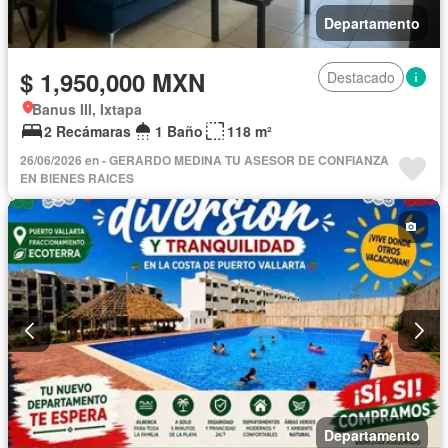
Departamento
$ 1,950,000 MXN
Destacado
Banus III, Ixtapa
2 Recámaras
1 Baño
118 m²
26/06/2026 en - GERARDO MEDINA TU ASESOR DE CONFIANZA
EN BIENES RAICES
Departamento