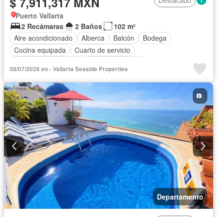
$ 7,911,317 MXN
Puerto Vallarta
2 Recámaras
2 Baños
102 m²
Aire acondicionado
Alberca
Balcón
Bodega
Cocina equipada
Cuarto de servicio
Recámara con closet
Vista panorámica
08/07/2026 en - Vallarta Seaside Properties
Parcialmente amueblado
Departamento