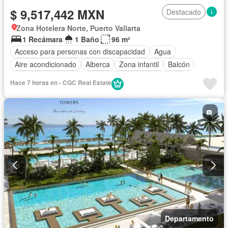
$ 9,517,442 MXN
Destacado
Zona Hotelera Norte, Puerto Vallarta
1 Recámara
1 Baño
96 m²
Acceso para personas con discapacidad
Agua
Aire acondicionado
Alberca
Zona infantil
Balcón
Caseta de vigilancia
Circuito cerrado de televisión
Hace 7 horas en - CGC Real Estate
Cocina equipada
Cocina integral
Conserje
Cuarto de Limpieza
Electricidad
Elevador
Estacionamiento
Gimnasio
Internet
Jardín
Recámara con closet
Azotea
Sala polivalente
Seguridad
Televisión por cable
Terraza
Vista panorámica
Wifi
Zonas verdes
Sin amueblar
Departamento