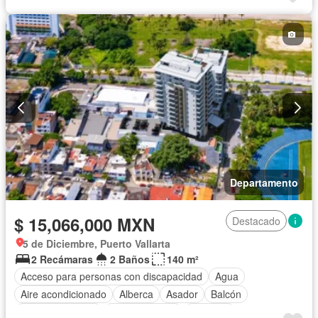
Cisterna
Cocina equipada
Cocina integral
Conserje
Cuarto de Limpieza
Electricidad
Elevador
Estacionamiento
Gimnasio
Internet
Jacuzzi
Jardín
Recámara con closet
Azotea
Seguridad
Televisión por cable
Terraza
Vista panorámica
Wifi
Sin amueblar
Departamento
$ 15,066,000 MXN
Destacado
5 de Diciembre, Puerto Vallarta
2 Recámaras
2 Baños
140 m²
Acceso para personas con discapacidad
Agua
Aire acondicionado
Alberca
Asador
Balcón
Cocina equipada
Cocina integral
Conserje