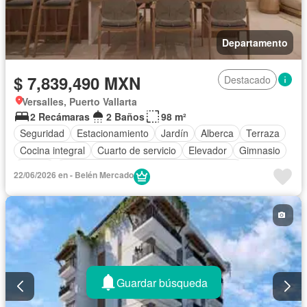
Departamento
$ 7,839,490 MXN
Destacado
Versalles, Puerto Vallarta
2 Recámaras
2 Baños
98 m²
Seguridad
Estacionamiento
Jardín
Alberca
Terraza
Cocina integral
Cuarto de servicio
Elevador
Gimnasio
Balcón
Acceso para personas con discapacidad
22/06/2026 en - Belén Mercado
Cocina equipada
Sala polivalente
Aire acondicionado
Electricidad
Agua
Cuarto de Limpieza
Jacuzzi
Gas natural
Asador
Recámara con closet
Despacho
Wifi
Conserje
Permite mascotas
Permite niños
Solo familias
Sin amueblar
Guardar búsqueda