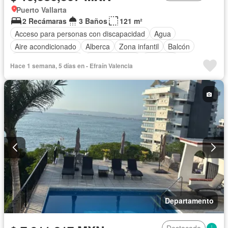
Puerto Vallarta
2 Recámaras
3 Baños
121 m²
Acceso para personas con discapacidad
Agua
Aire acondicionado
Alberca
Zona infantil
Balcón
Caseta de vigilancia
Cocina integral
Elevador
Hace 1 semana, 5 días en - Efraín Valencia
Estacionamiento
Gimnasio
Jacuzzi
Jardín
Recámara con closet
Azotea
Seguridad
Terraza
Vista panorámica
Wifi
Sin amueblar
Departamento
Destacado