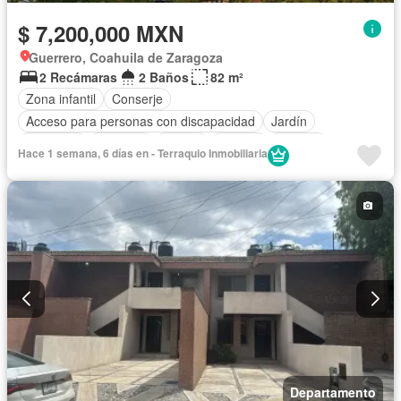
$ 7,200,000 MXN
Guerrero, Coahuila de Zaragoza
2 Recámaras
2 Baños
82 m²
Zona infantil
Conserje
Acceso para personas con discapacidad
Jardín
Gimnasio
Elevador
Azotea
Alberca
Terraza
Hace 1 semana, 6 días en - Terraquio Inmobiliaria
Departamento