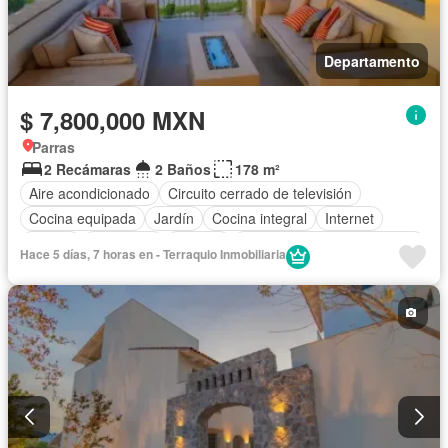
Departamento
$ 7,800,000 MXN
Parras
2 Recámaras
2 Baños
178 m²
Aire acondicionado
Circuito cerrado de televisión
Cocina equipada
Jardín
Cocina integral
Internet
Azotea
Seguridad
Terraza
Completamente amueblado
Hace 5 días, 7 horas en - Terraquio Inmobiliaria