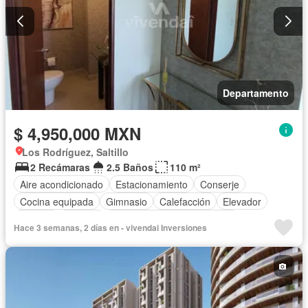
Departamento
$ 4,950,000 MXN
Los Rodríguez, Saltillo
2 Recámaras
2.5 Baños
110 m²
Aire acondicionado
Estacionamiento
Conserje
Cocina equipada
Gimnasio
Calefacción
Elevador
Alberca
Terraza
Completamente amueblado
Hace 3 semanas, 2 días en - vivendai Inversiones