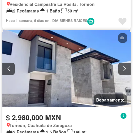
Residencial Campestre La Rosita, Torreón
2 Recámaras
1 Baño
59 m²
Hace 1 semana, 6 días en - DIA BIENES RAICES
Departamento
$ 2,980,000 MXN
Torreón, Coahuila de Zaragoza
2 Recámaras
2.5 Baños
146 m²