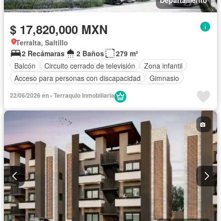
Departamento
$ 17,820,000 MXN
Terralta, Saltillo
2 Recámaras
2 Baños
279 m²
Balcón
Circuito cerrado de televisión
Zona infantil
Acceso para personas con discapacidad
Gimnasio
Jacuzzi
Alberca
Cancha de tenis
Terraza
22/06/2026 en - Terraquio Inmobiliaria