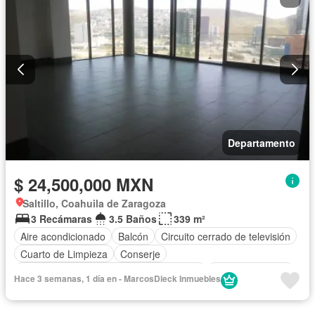
Departamento
$ 24,500,000 MXN
Saltillo, Coahuila de Zaragoza
3 Recámaras
3.5 Baños
339 m²
Aire acondicionado
Balcón
Circuito cerrado de televisión
Cuarto de Limpieza
Conserje
Acceso para personas con discapacidad
Cocina equipada
Hace 3 semanas, 1 día en - MarcosDieck Inmuebles
Jardín
Asador
Gimnasio
Calefacción
Cocina integral
Internet
Elevador
Gas natural
Seguridad