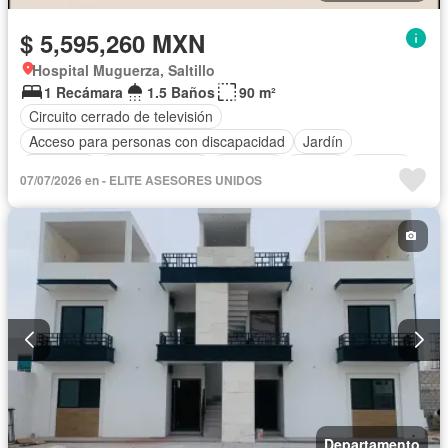
$ 5,595,260 MXN
Hospital Muguerza, Saltillo
1 Recámara
1.5 Baños
90 m²
Circuito cerrado de televisión
Acceso para personas con discapacidad
Jardín
Gimnasio
Cocina integral
Elevador
Azotea
Alberca
07/07/2026 en - ELITE ASESORES UNIDOS
Cancha de tenis
Departamento