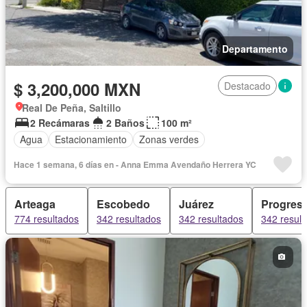
Departamento
$ 3,200,000 MXN
Destacado
Real De Peña, Saltillo
2 Recámaras
2 Baños
100 m²
Agua
Estacionamiento
Zonas verdes
Hace 1 semana, 6 días en - Anna Emma Avendaño Herrera YC
Arteaga
Escobedo
Juárez
Progres
774 resultados
342 resultados
342 resultados
342 resul