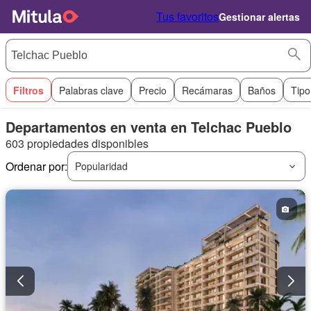
Tus favoritos
Gestionar alertas
Filtros
Palabras clave
Precio
Recámaras
Baños
Tipo
Departamentos en venta en Telchac Pueblo
603 propiedades disponibles
Ordenar por:
Popularidad