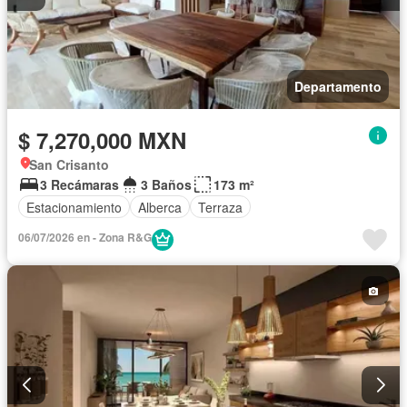
Departamento
$ 7,270,000 MXN
San Crisanto
3 Recámaras
3 Baños
173 m²
Estacionamiento
Alberca
Terraza
06/07/2026 en - Zona R&G