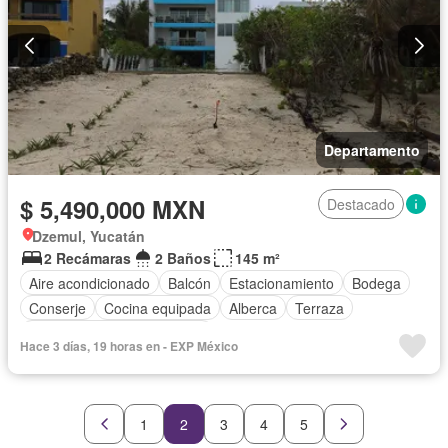
Departamento
$ 5,490,000 MXN
Destacado
Dzemul, Yucatán
2 Recámaras
2 Baños
145 m²
Aire acondicionado
Balcón
Estacionamiento
Bodega
Conserje
Cocina equipada
Alberca
Terraza
Completamente amueblado
Hace 3 días, 19 horas en - EXP México
1
2
3
4
5