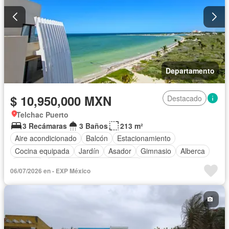
Departamento
$ 10,950,000 MXN
Destacado
Telchac Puerto
3 Recámaras
3 Baños
213 m²
Aire acondicionado
Balcón
Estacionamiento
Cocina equipada
Jardín
Asador
Gimnasio
Alberca
Terraza
Completamente amueblado
06/07/2026 en - EXP México