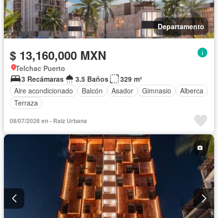
Departamento
$ 13,160,000 MXN
Telchac Puerto
3 Recámaras
3.5 Baños
329 m²
Aire acondicionado
Balcón
Asador
Gimnasio
Alberca
Terraza
08/07/2026 en - Raiz Urbana