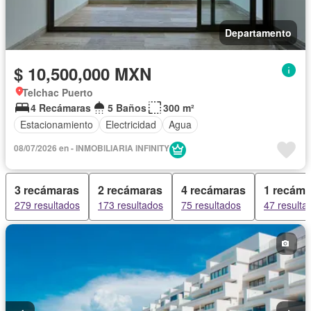
Departamento
$ 10,500,000 MXN
Telchac Puerto
4 Recámaras
5 Baños
300 m²
Estacionamiento
Electricidad
Agua
08/07/2026 en - INMOBILIARIA INFINITY
3 recámaras
2 recámaras
4 recámaras
1 recáma
279 resultados
173 resultados
75 resultados
47 resulta