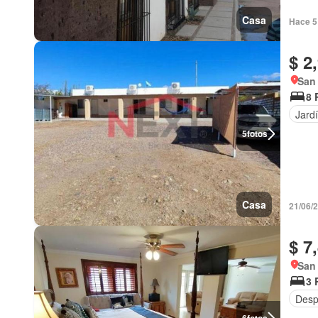
Casa
Hace 5
$ 2
San
8 
Jard
5
fotos
Casa
21/06/
$ 7
San
3 
Desp