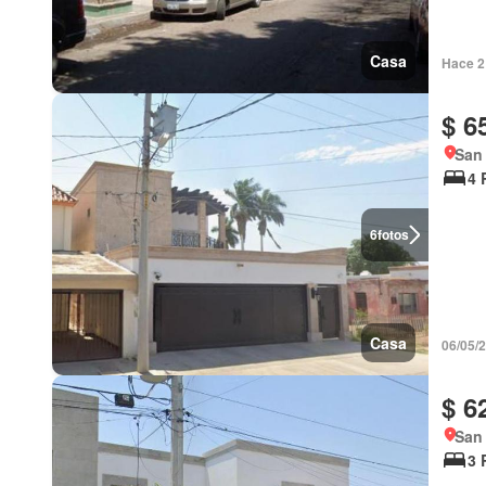
Casa
Hace 2
$ 6
San
4 
6
fotos
Casa
06/05/
$ 6
San
3 