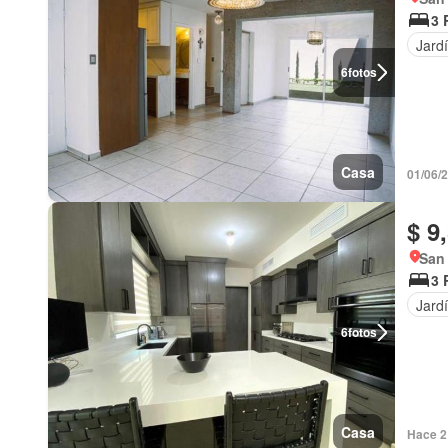
3 
Jard
6
fotos
Casa
01/06/
$ 9
San
3 
Jard
6
fotos
Casa
Hace 2