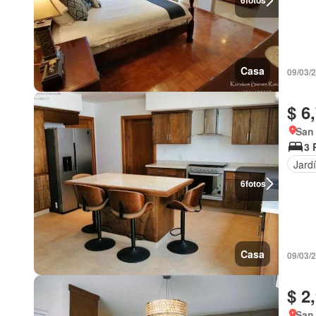
6
fotos
Casa
09/03/
$ 6
San
3 
Jard
6
fotos
Casa
09/03/
$ 2
San