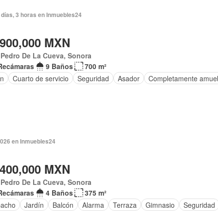
 días, 3 horas en Inmuebles24
,900,000 MXN
 Pedro De La Cueva, Sonora
Recámaras
9 Baños
700 m²
ín
Cuarto de servicio
Seguridad
Asador
Completamente amue
2026 en Inmuebles24
,400,000 MXN
 Pedro De La Cueva, Sonora
Recámaras
4 Baños
375 m²
acho
Jardín
Balcón
Alarma
Terraza
Gimnasio
Seguridad