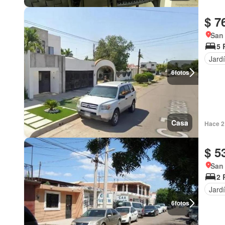
$ 7
San
5 
Jard
6
fotos
Casa
Hace 2
$ 5
San
2 
Jard
6
fotos