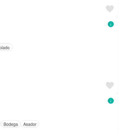
blado
Bodega
Asador