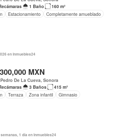
Recámaras
1 Baño
160 m²
ín
Estacionamiento
Completamente amueblado
2026 en Inmuebles24
,300,000 MXN
 Pedro De La Cueva, Sonora
Recámaras
3 Baños
415 m²
ín
Terraza
Zona infantil
Gimnasio
 semanas, 1 día en Inmuebles24