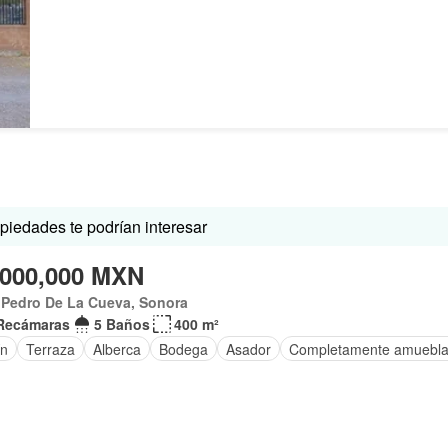
iedades te podrían interesar
,000,000 MXN
 Pedro De La Cueva, Sonora
Recámaras
5 Baños
400 m²
ín
Terraza
Alberca
Bodega
Asador
Completamente amuebl