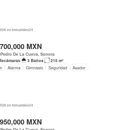
2026 en Inmuebles24
,700,000 MXN
 Pedro De La Cueva, Sonora
Recámaras
3 Baños
215 m²
ín
Alarma
Gimnasio
Seguridad
Asador
2026 en Inmuebles24
,950,000 MXN
 Pedro De La Cueva, Sonora