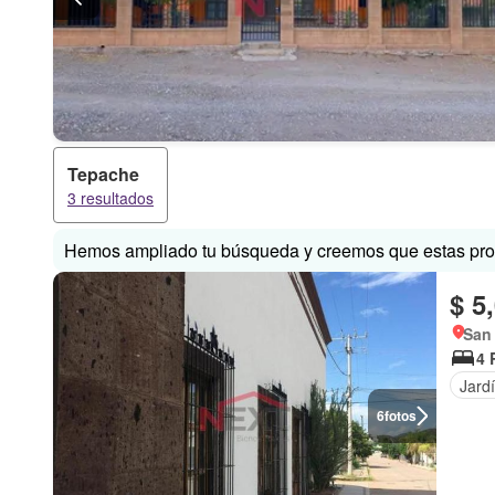
Tepache
3 resultados
Hemos ampliado tu búsqueda y creemos que estas prop
$ 5
San
4 
Jard
6
fotos