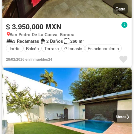
Casa
$ 3,950,000 MXN
San Pedro De La Cueva, Sonora
3 Recámaras
2 Baños
260 m²
Jardín
Balcón
Terraza
Gimnasio
Estacionamiento
28/02/2026 en Inmuebles24
6
fotos