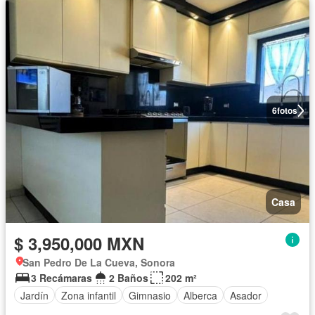
6
fotos
Casa
$ 3,950,000 MXN
San Pedro De La Cueva, Sonora
3 Recámaras
2 Baños
202 m²
Jardín
Zona infantil
Gimnasio
Alberca
Asador