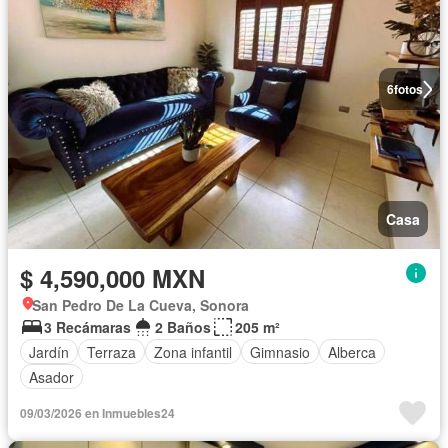
6
fotos
Casa
$ 4,590,000 MXN
San Pedro De La Cueva, Sonora
3 Recámaras
2 Baños
205 m²
Jardín
Terraza
Zona infantil
Gimnasio
Alberca
Asador
09/03/2026 en Inmuebles24