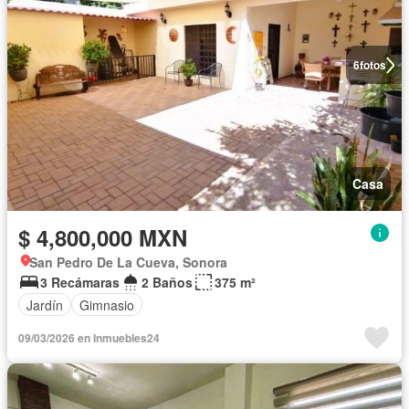
6
fotos
Casa
$ 4,800,000 MXN
San Pedro De La Cueva, Sonora
3 Recámaras
2 Baños
375 m²
Jardín
Gimnasio
09/03/2026 en Inmuebles24