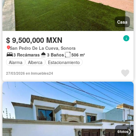
Casa
$ 9,500,000 MXN
San Pedro De La Cueva, Sonora
3 Recámaras
3 Baños
506 m²
Alarma
Alberca
Estacionamiento
27/03/2026 en Inmuebles24
6
fotos