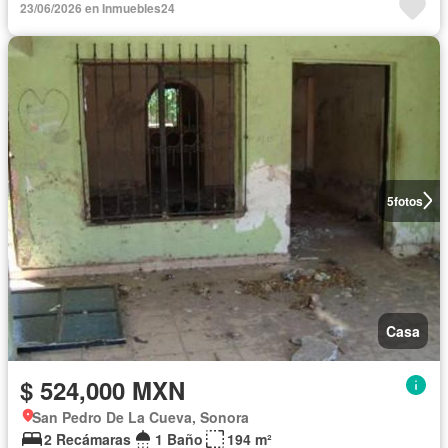
23/06/2026 en Inmuebles24
5
fotos
Casa
$ 524,000 MXN
San Pedro De La Cueva, Sonora
2 Recámaras
1 Baño
194 m²