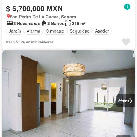
$ 6,700,000 MXN
San Pedro De La Cueva, Sonora
3 Recámaras
3 Baños
215 m²
Jardín
Alarma
Gimnasio
Seguridad
Asador
09/03/2026 en Inmuebles24
6
fotos