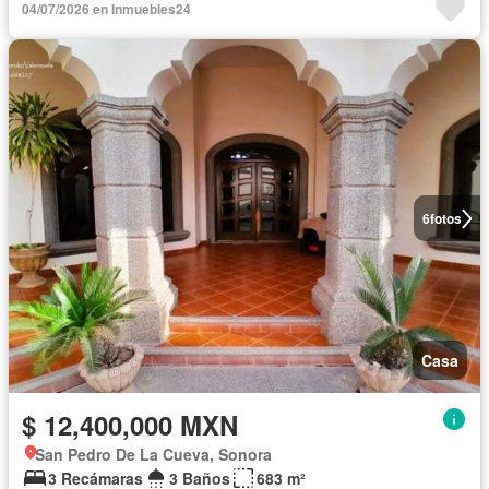
04/07/2026 en Inmuebles24
6
fotos
Casa
$ 12,400,000 MXN
San Pedro De La Cueva, Sonora
3 Recámaras
3 Baños
683 m²