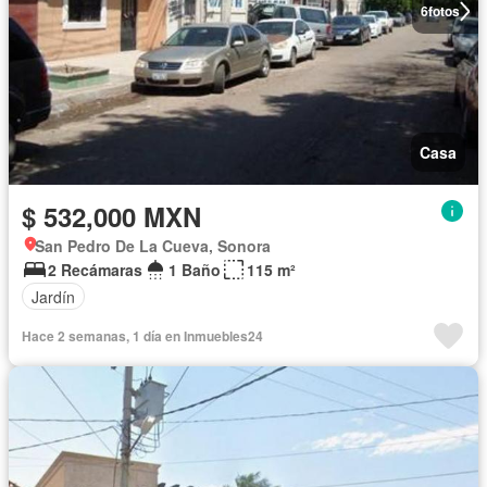
6
fotos
Casa
$ 532,000 MXN
San Pedro De La Cueva, Sonora
2 Recámaras
1 Baño
115 m²
Jardín
Hace 2 semanas, 1 día en Inmuebles24