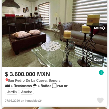
6
fotos
Casa
$ 3,600,000 MXN
San Pedro De La Cueva, Sonora
4 Recámaras
4 Baños
260 m²
Jardín
Asador
07/03/2026 en Inmuebles24