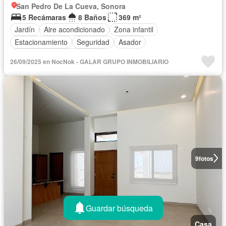
San Pedro De La Cueva, Sonora
5 Recámaras
8 Baños
369 m²
Jardín
Aire acondicionado
Zona infantil
Estacionamiento
Seguridad
Asador
Completamente amueblado
26/09/2025 en NocNok - GALAR GRUPO INMOBILIARIO
9
fotos
Guardar búsqueda
Casa