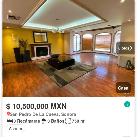
6
fotos
Casa
$ 10,500,000 MXN
San Pedro De La Cueva, Sonora
3 Recámaras
3 Baños
750 m²
Asador