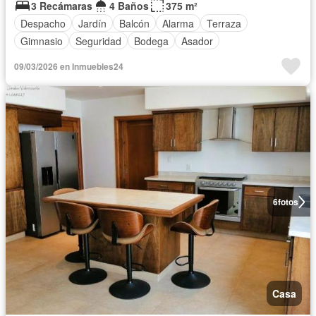
3 Recámaras
4 Baños
375 m²
Despacho
Jardín
Balcón
Alarma
Terraza
Gimnasio
Seguridad
Bodega
Asador
09/03/2026 en Inmuebles24
6
fotos
Casa