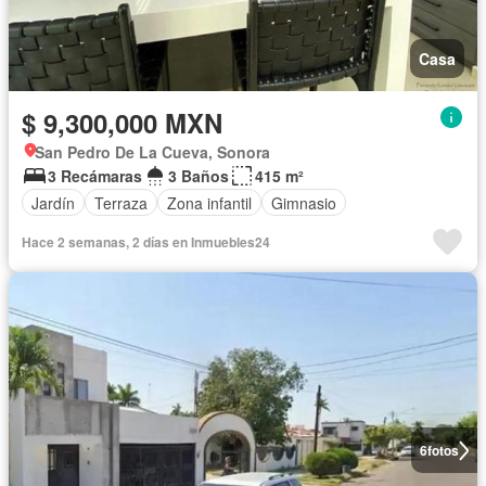
Casa
$ 9,300,000 MXN
San Pedro De La Cueva, Sonora
3 Recámaras
3 Baños
415 m²
Jardín
Terraza
Zona infantil
Gimnasio
Hace 2 semanas, 2 días en Inmuebles24
6
fotos