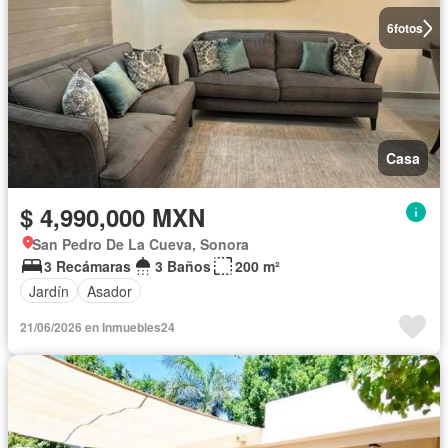
6
fotos
Casa
$ 4,990,000 MXN
San Pedro De La Cueva, Sonora
3 Recámaras
3 Baños
200 m²
Jardín
Asador
21/06/2026 en Inmuebles24