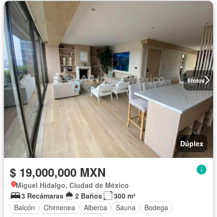
6
fotos
Dúplex
$ 19,000,000 MXN
Miguel Hidalgo, Ciudad de México
3 Recámaras
2 Baños
300 m²
Balcón
Chimenea
Alberca
Sauna
Bodega