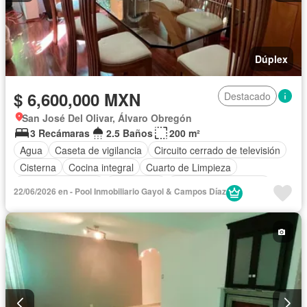
Dúplex
$ 6,600,000 MXN
Destacado
San José Del Olivar, Álvaro Obregón
3 Recámaras
2.5 Baños
200 m²
Agua
Caseta de vigilancia
Circuito cerrado de televisión
Cisterna
Cocina integral
Cuarto de Limpieza
Cuarto de servicio
Electricidad
Recámara con closet
22/06/2026 en - Pool Inmobiliario Gayol & Campos Díaz
Seguridad
Zonas verdes
Sin amueblar