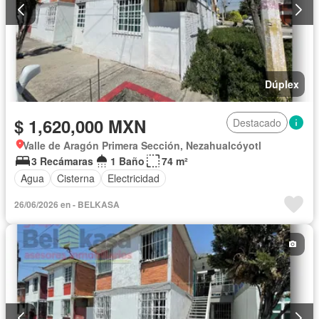
Dúplex
$ 1,620,000 MXN
Destacado
Valle de Aragón Primera Sección, Nezahualcóyotl
3 Recámaras
1 Baño
74 m²
Agua
Cisterna
Electricidad
26/06/2026 en - BELKASA