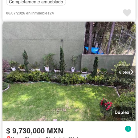
Completamente amueblado
08/07/2026 en Inmuebles24
6
fotos
Dúplex
$ 9,730,000 MXN