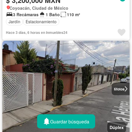
Coyoacán, Ciudad de México
3 Recámaras
1 Baño
110 m²
Jardín
Estacionamiento
Hace 3 días, 6 horas en Inmuebles24
6
fotos
Guardar búsqueda
Dúplex