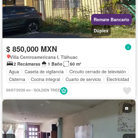
Remate Bancario
Dúplex
$ 850,000 MXN
Villa Centroamericana I, Tláhuac
2 Recámaras
1 Baño
60 m²
Agua
Caseta de vigilancia
Circuito cerrado de televisión
Cisterna
Cocina integral
Cuarto de servicio
Electricidad
Estacionamiento
Internet
Jardín
Televisión por cable
06/07/2026 en - GOLDEN TREE
Wifi
Zonas verdes
Sin amueblar