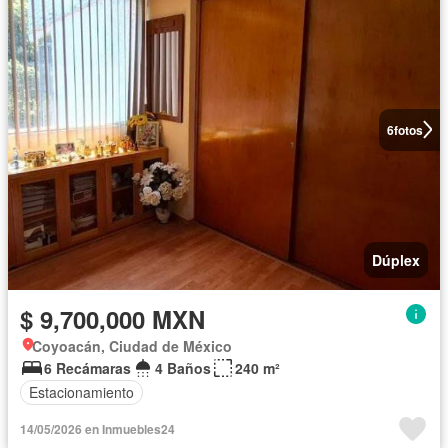
6
fotos
Dúplex
$ 9,700,000 MXN
Coyoacán, Ciudad de México
6 Recámaras
4 Baños
240 m²
Estacionamiento
14/05/2026 en Inmuebles24