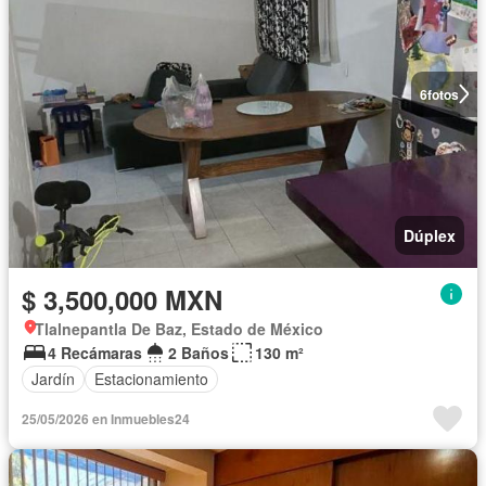
6
fotos
Dúplex
$ 3,500,000 MXN
Tlalnepantla De Baz, Estado de México
4 Recámaras
2 Baños
130 m²
Jardín
Estacionamiento
25/05/2026 en Inmuebles24