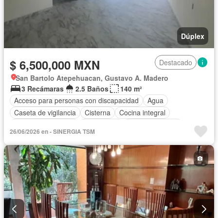
Dúplex
$ 6,500,000 MXN
Destacado
San Bartolo Atepehuacan, Gustavo A. Madero
3 Recámaras
2.5 Baños
140 m²
Acceso para personas con discapacidad
Agua
Caseta de vigilancia
Cisterna
Cocina integral
Cuarto de Limpieza
Electricidad
Estacionamiento
26/06/2026 en - SINERGIA TSM
Recámara con closet
Azotea
Seguridad
Sin amueblar