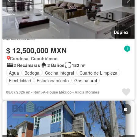
Dúplex
$ 12,500,000 MXN
Condesa, Cuauhtémoc
2 Recámaras
2 Baños
182 m²
Agua
Bodega
Cocina integral
Cuarto de Limpieza
Electricidad
Estacionamiento
Gas natural
Recámara con closet
Seguridad
Terraza
08/07/2026 en - Rent-A-House México - Alicia Morales
Vista panorámica