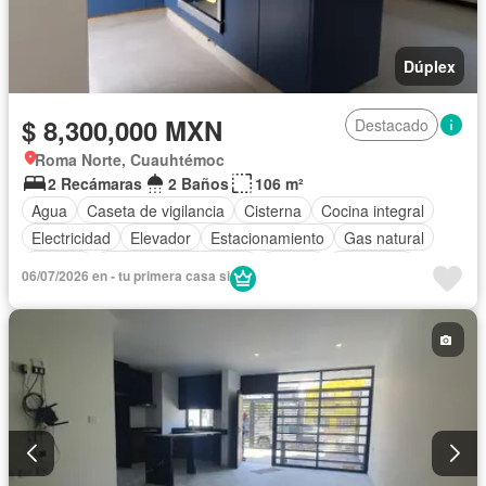
Dúplex
$ 8,300,000 MXN
Destacado
Roma Norte, Cuauhtémoc
2 Recámaras
2 Baños
106 m²
Agua
Caseta de vigilancia
Cisterna
Cocina integral
Electricidad
Elevador
Estacionamiento
Gas natural
Internet
Recámara con closet
Azotea
Seguridad
06/07/2026 en - tu primera casa si
Televisión por cable
Wifi
Sin amueblar