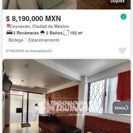
Dúplex
$ 8,190,000 MXN
Coyoacán, Ciudad de México
3 Recámaras
2 Baños
152 m²
Bodega
Estacionamiento
07/06/2026 en Inmuebles24
6
fotos