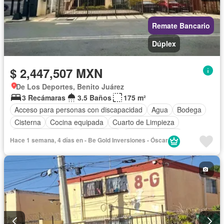
Remate Bancario
Dúplex
$ 2,447,507 MXN
De Los Deportes, Benito Juárez
3 Recámaras
3.5 Baños
175 m²
Acceso para personas con discapacidad
Agua
Bodega
Cisterna
Cocina equipada
Cuarto de Limpieza
Cuarto de servicio
Electricidad
Estacionamiento
Hace 1 semana, 4 días en - Be Gold Inversiones - Óscar
Gas natural
Internet
Recámara con closet
Televisión por cable
Wifi
Sin amueblar