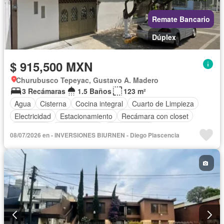
Remate Bancario
Dúplex
$ 915,500 MXN
Churubusco Tepeyac, Gustavo A. Madero
3 Recámaras
1.5 Baños
123 m²
Agua
Cisterna
Cocina integral
Cuarto de Limpieza
Electricidad
Estacionamiento
Recámara con closet
Seguridad
Zonas verdes
Sin amueblar
08/07/2026 en - INVERSIONES BIURNEN - Diego Plascencia