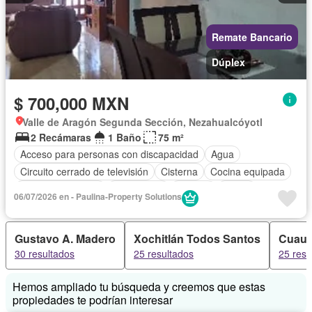
Remate Bancario
Dúplex
$ 700,000 MXN
Valle de Aragón Segunda Sección, Nezahualcóyotl
2 Recámaras
1 Baño
75 m²
Acceso para personas con discapacidad
Agua
Circuito cerrado de televisión
Cisterna
Cocina equipada
Cuarto de servicio
Electricidad
Internet
Jardín
06/07/2026 en - Paulina-Property Solutions
Recámara con closet
Televisión por cable
Wifi
Zonas verdes
Sin amueblar
Gustavo A. Madero
Xochitlán Todos Santos
Cuau
30 resultados
25 resultados
25 resu
Hemos ampliado tu búsqueda y creemos que estas
propiedades te podrían interesar