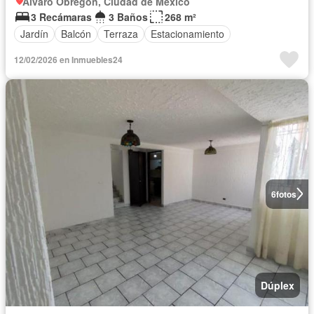
Alvaro Obregón, Ciudad de México
3 Recámaras
3 Baños
268 m²
Jardín
Balcón
Terraza
Estacionamiento
12/02/2026 en Inmuebles24
6
fotos
Dúplex