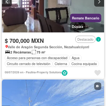
Remate Bancario
Dúplex
$ 700,000 MXN
Destacado
Valle de Aragón Segunda Sección, Nezahualcóyotl
2 Recámaras
75 m²
Acceso para personas con discapacidad
Agua
Circuito cerrado de televisión
Cisterna
Cocina equipada
Cuarto de servicio
Electricidad
Estacionamiento
08/07/2026 en - Paulina-Property Solutions
Internet
Jardín
Recámara con closet
Televisión por cable
Wifi
Zonas verdes
Sin amueblar