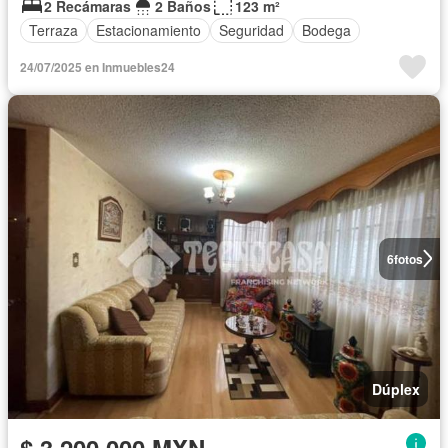
2 Recámaras
2 Baños
123 m²
Terraza
Estacionamiento
Seguridad
Bodega
24/07/2025 en Inmuebles24
6
fotos
Dúplex
$ 3,200,000 MXN