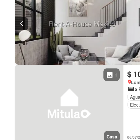
$ 1
1
Lom
5 
Agu
Elect
Sin 
Casa
06/07/