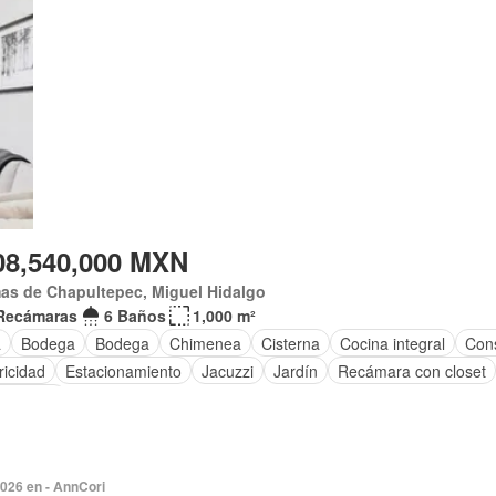
08,540,000 MXN
as de Chapultepec, Miguel Hidalgo
Recámaras
6 Baños
1,000 m²
a
Bodega
Bodega
Chimenea
Cisterna
Cocina integral
Con
ricidad
Estacionamiento
Jacuzzi
Jardín
Recámara con closet
amueblar
2026 en - AnnCori