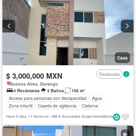
Televisión por cable
Terraza
Wifi
Zonas verdes
Sin amueblar
Casa
$ 3,000,000 MXN
Destacado
Buenos Aires, Durango
4 Recámaras
3 Baños
156 m²
Acceso para personas con discapacidad
Agua
Zona infantil
Caseta de vigilancia
Cisterna
Cocina integral
Cuarto de servicio
Electricidad
Hace 5 días, 11 horas en - HM & Asociados Grupo Inmobiliario
Estacionamiento
Seguridad
Televisión por cable
Wifi
Zonas verdes
Sin amueblar