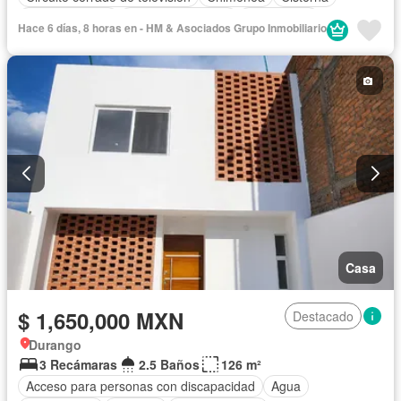
Cocina integral
Cuarto de servicio
Electricidad
Hace 6 días, 8 horas en - HM & Asociados Grupo Inmobiliario
Estacionamiento
Televisión por cable
Wifi
Sin amueblar
Casa
$ 1,650,000 MXN
Destacado
Durango
3 Recámaras
2.5 Baños
126 m²
Acceso para personas con discapacidad
Agua