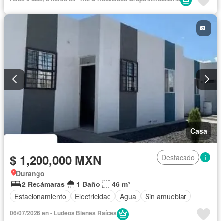
Cuarto de Limpieza
Cuarto de servicio
Electricidad
Estacionamiento
Internet
Jardín
Recámara con closet
Seguridad
Televisión por cable
Wifi
Zonas verdes
Sin amueblar
Casa
$ 1,200,000 MXN
Destacado
Durango
2 Recámaras
1 Baño
46 m²
Estacionamiento
Electricidad
Agua
Sin amueblar
06/07/2026 en - Ludeos Bienes Raíces