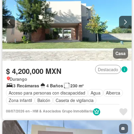
Casa
$ 4,200,000 MXN
Destacado
Durango
3 Recámaras
4 Baños
230 m²
Acceso para personas con discapacidad
Agua
Alberca
Zona infantil
Balcón
Caseta de vigilancia
Circuito cerrado de televisión
Cisterna
Cocina integral
08/07/2026 en - HM & Asociados Grupo Inmobiliario
Cuarto de Limpieza
Cuarto de servicio
Electricidad
Estacionamiento
Gas natural
Gimnasio
Internet
Jardín
Recámara con closet
Seguridad