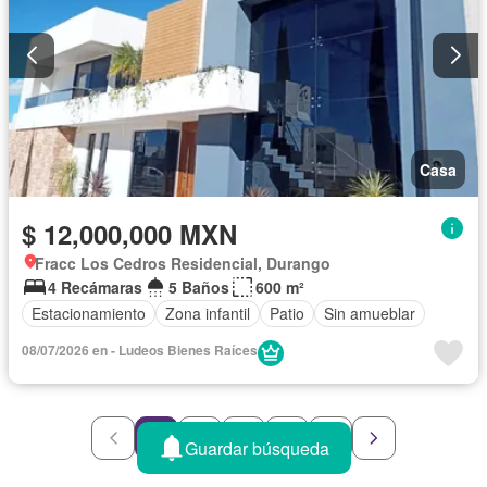
Casa
$ 12,000,000 MXN
Fracc Los Cedros Residencial, Durango
4 Recámaras
5 Baños
600 m²
Estacionamiento
Zona infantil
Patio
Sin amueblar
08/07/2026 en - Ludeos Bienes Raíces
1
2
3
4
5
Guardar búsqueda