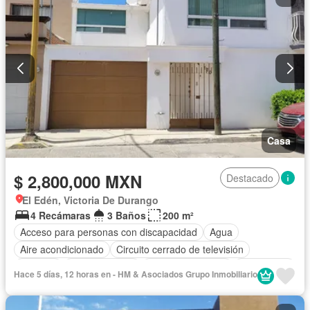
Casa
$ 2,800,000 MXN
Destacado
El Edén, Victoria De Durango
4 Recámaras
3 Baños
200 m²
Acceso para personas con discapacidad
Agua
Aire acondicionado
Circuito cerrado de televisión
Cisterna
Cocina integral
Cuarto de servicio
Electricidad
Hace 5 días, 12 horas en - HM & Asociados Grupo Inmobiliario
Estacionamiento
Internet
Wifi
Sin amueblar