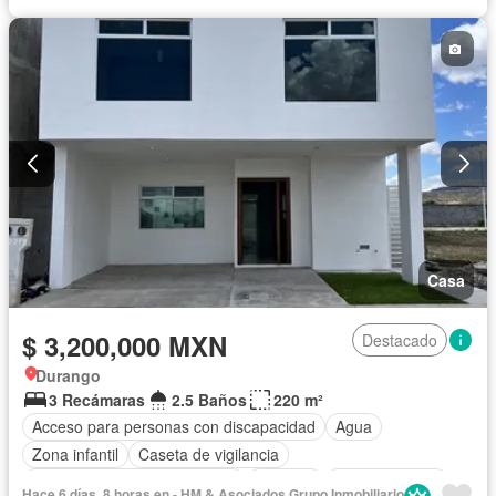
Azotea
Televisión por cable
Terraza
Vista panorámica
Wifi
Sin amueblar
Casa
$ 3,200,000 MXN
Destacado
Durango
3 Recámaras
2.5 Baños
220 m²
Acceso para personas con discapacidad
Agua
Zona infantil
Caseta de vigilancia
Circuito cerrado de televisión
Cisterna
Cocina integral
Hace 6 días, 8 horas en - HM & Asociados Grupo Inmobiliario