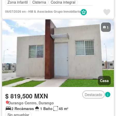
Zona infantil
Cisterna
Cocina integral
Cuarto de servicio
Electricidad
Estacionamiento
06/07/2026 en - HM & Asociados Grupo Inmobiliario
Internet
Recámara con closet
Televisión por cable
Wifi
Zonas verdes
Sin amueblar
1
Casa
$ 819,500 MXN
Destacado
Durango Centro, Durango
2 Recámaras
1 Baño
45 m²
Sin amueblar