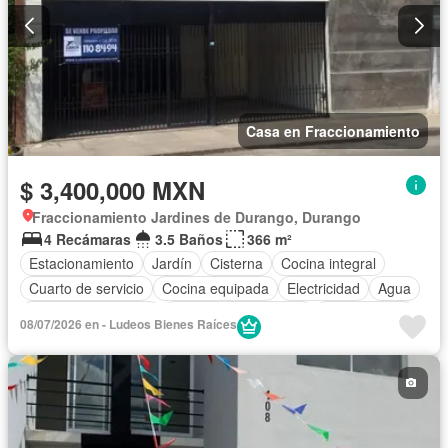
Casa en Fraccionamiento
$ 3,400,000 MXN
Fraccionamiento Jardines de Durango, Durango
4 Recámaras
3.5 Baños
366 m²
Estacionamiento
Jardín
Cisterna
Cocina integral
Cuarto de servicio
Cocina equipada
Electricidad
Agua
Cuarto de Limpieza
Recámara con closet
Sin amueblar
08/07/2026 en - Ludeos Bienes Raíces