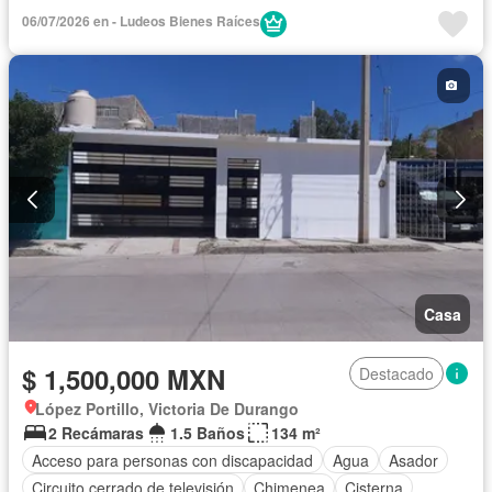
Sin amueblar
06/07/2026 en - Ludeos Bienes Raíces
Casa
$ 1,500,000 MXN
Destacado
López Portillo, Victoria De Durango
2 Recámaras
1.5 Baños
134 m²
Acceso para personas con discapacidad
Agua
Asador
Circuito cerrado de televisión
Chimenea
Cisterna