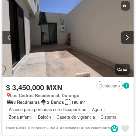
Zonas verdes
Sin amueblar
Casa
$ 3,450,000 MXN
Destacado
Los Cedros Residencial, Durango
3 Recámaras
2 Baños
190 m²
Acceso para personas con discapacidad
Agua
Zona infantil
Balcón
Caseta de vigilancia
Cisterna
Cocina integral
Cuarto de Limpieza
Cuarto de servicio
Hace 6 días, 8 horas en - HM & Asociados Grupo Inmobiliario
Electricidad
Estacionamiento
Internet
Jardín