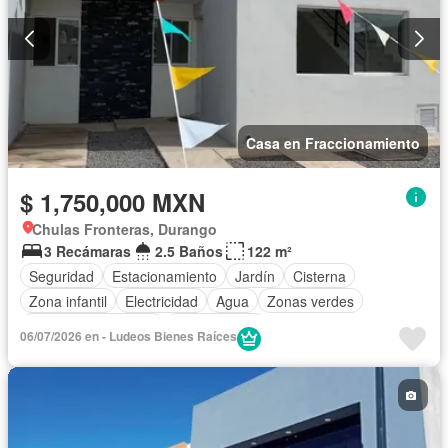
Casa en Fraccionamiento
$ 1,750,000 MXN
Chulas Fronteras, Durango
3 Recámaras
2.5 Baños
122 m²
Seguridad
Estacionamiento
Jardín
Cisterna
Zona infantil
Electricidad
Agua
Zonas verdes
Caseta de vigilancia
Sin amueblar
06/07/2026 en - Ludeos Bienes Raíces