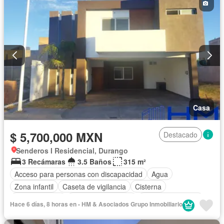
Casa
$ 5,700,000 MXN
Destacado
Senderos I Residencial, Durango
3 Recámaras
3.5 Baños
315 m²
Acceso para personas con discapacidad
Agua
Zona infantil
Caseta de vigilancia
Cisterna
Cocina integral
Cuarto de Limpieza
Cuarto de servicio
Hace 6 días, 8 horas en - HM & Asociados Grupo Inmobiliario
Electricidad
Estacionamiento
Internet
Jardín
Recámara con closet
Televisión por cable
Terraza
Wifi