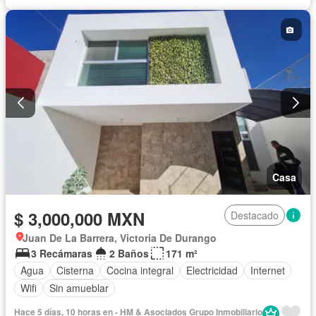
Casa
$ 3,000,000 MXN
Destacado
Juan De La Barrera, Victoria De Durango
3 Recámaras
2 Baños
171 m²
Agua
Cisterna
Cocina integral
Electricidad
Internet
Wifi
Sin amueblar
Hace 5 días, 10 horas en - HM & Asociados Grupo Inmobiliario