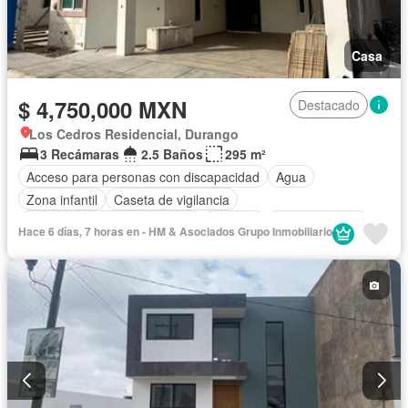
Casa
$ 4,750,000 MXN
Destacado
Los Cedros Residencial, Durango
3 Recámaras
2.5 Baños
295 m²
Acceso para personas con discapacidad
Agua
Zona infantil
Caseta de vigilancia
Circuito cerrado de televisión
Cisterna
Cocina integral
Hace 6 días, 7 horas en - HM & Asociados Grupo Inmobiliario
Cuarto de Limpieza
Cuarto de servicio
Electricidad
Estacionamiento
Internet
Jardín
Recámara con closet
Sala polivalente
Seguridad
Televisión por cable
Wifi
Zonas verdes
Sin amueblar