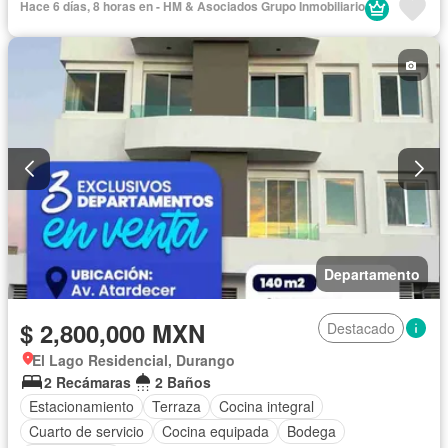
Hace 6 días, 8 horas en - HM & Asociados Grupo Inmobiliario
Estacionamiento
Internet
Jardín
Wifi
Sin amueblar
Departamento
$ 2,800,000 MXN
Destacado
El Lago Residencial, Durango
2 Recámaras
2 Baños
Estacionamiento
Terraza
Cocina integral
Cuarto de servicio
Cocina equipada
Bodega