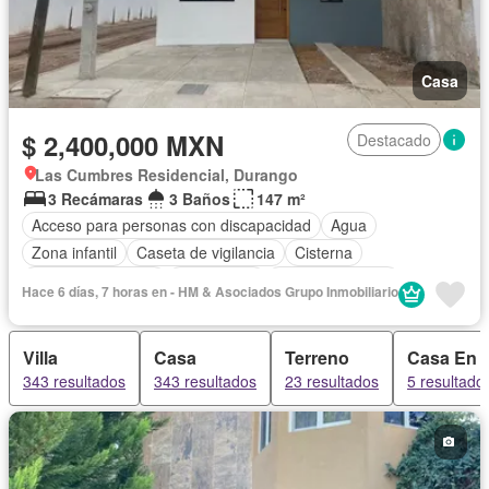
Casa
$ 2,400,000 MXN
Destacado
Las Cumbres Residencial, Durango
3 Recámaras
3 Baños
147 m²
Acceso para personas con discapacidad
Agua
Zona infantil
Caseta de vigilancia
Cisterna
Cuarto de servicio
Electricidad
Estacionamiento
Hace 6 días, 7 horas en - HM & Asociados Grupo Inmobiliario
Sin amueblar
Villa
Casa
Terreno
Casa En 
343 resultados
343 resultados
23 resultados
5 resultado