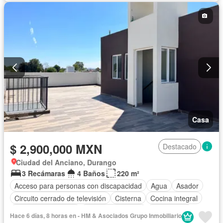
Recámara con closet
Seguridad
Televisión por cable
Terraza
Wifi
Zonas verdes
Sin amueblar
Casa
$ 2,900,000 MXN
Destacado
Ciudad del Anciano, Durango
3 Recámaras
4 Baños
220 m²
Acceso para personas con discapacidad
Agua
Asador
Circuito cerrado de televisión
Cisterna
Cocina integral
Cuarto de Limpieza
Cuarto de servicio
Electricidad
Hace 6 días, 8 horas en - HM & Asociados Grupo Inmobiliario
Estacionamiento
Internet
Jardín
Recámara con closet