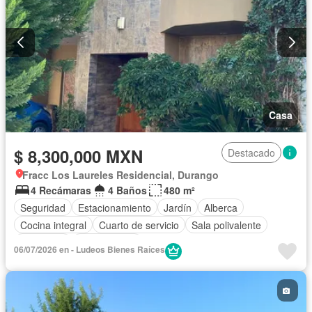
Casa
$ 8,300,000 MXN
Destacado
Fracc Los Laureles Residencial, Durango
4 Recámaras
4 Baños
480 m²
Seguridad
Estacionamiento
Jardín
Alberca
Cocina integral
Cuarto de servicio
Sala polivalente
Chimenea
Sin amueblar
06/07/2026 en - Ludeos Bienes Raíces