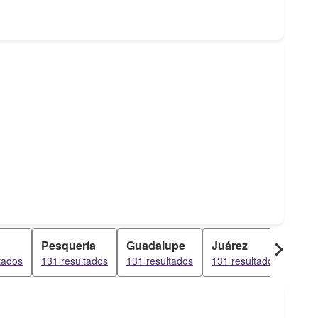
Pesquería
Guadalupe
Juárez
Mon
tados
131 resultados
131 resultados
131 resultados
131 