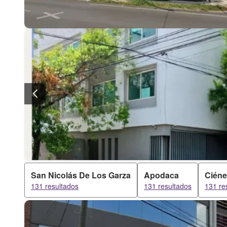
San Nicolás De Los Garza
Apodaca
Ciéne
131 resultados
131 resultados
131 re