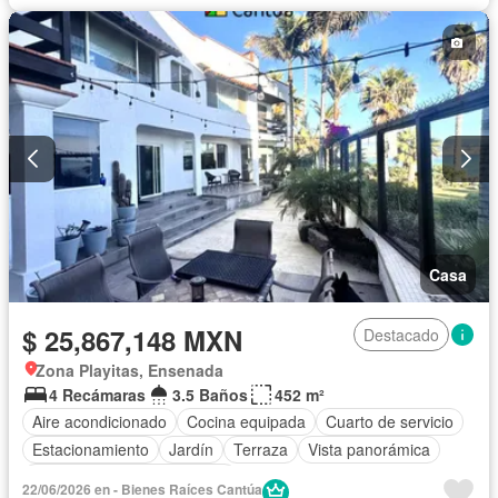
Zonas verdes
Completamente amueblado
Casa
$ 25,867,148 MXN
Destacado
Zona Playitas, Ensenada
4 Recámaras
3.5 Baños
452 m²
Aire acondicionado
Cocina equipada
Cuarto de servicio
Estacionamiento
Jardín
Terraza
Vista panorámica
Completamente amueblado
22/06/2026 en - Bienes Raíces Cantúa