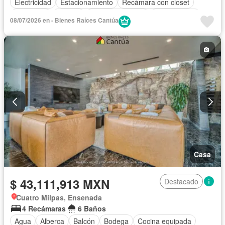
Electricidad
Estacionamiento
Recámara con closet
Seguridad
Terraza
Vista panorámica
Sin amueblar
08/07/2026 en - Bienes Raíces Cantúa
Casa
$ 43,111,913 MXN
Destacado
Cuatro Milpas, Ensenada
4 Recámaras
6 Baños
Agua
Alberca
Balcón
Bodega
Cocina equipada