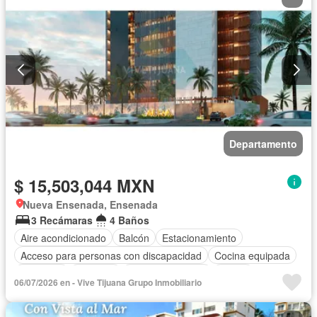
Departamento
$ 15,503,044 MXN
Nueva Ensenada, Ensenada
3 Recámaras
4 Baños
Aire acondicionado
Balcón
Estacionamiento
Acceso para personas con discapacidad
Cocina equipada
Gimnasio
Elevador
Vista panorámica
Sauna
06/07/2026 en - Vive Tijuana Grupo Inmobiliario
Seguridad
Alberca