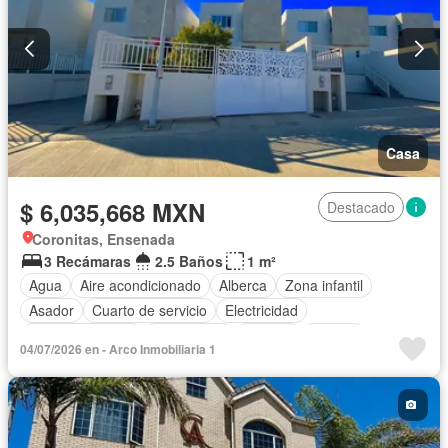
Casa
$ 6,035,668 MXN
Destacado
Coronitas, Ensenada
3 Recámaras
2.5 Baños
1 m²
Agua
Aire acondicionado
Alberca
Zona infantil
Asador
Cuarto de servicio
Electricidad
Estacionamiento
Gas natural
Internet
Jacuzzi
04/07/2026 en - Arco Inmobiliaria 1
Vista panorámica
Wifi
Completamente amueblado