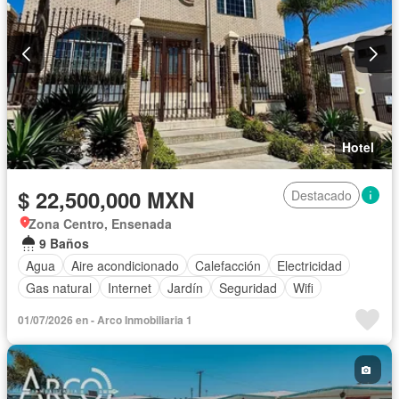
Hotel
$ 22,500,000 MXN
Destacado
Zona Centro, Ensenada
9 Baños
Agua
Aire acondicionado
Calefacción
Electricidad
Gas natural
Internet
Jardín
Seguridad
Wifi
01/07/2026 en - Arco Inmobiliaria 1