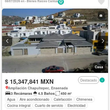
08/07/2026 en - Bienes Raíces Cantúa
Despacho
Recámara con closet
Sin amueblar
Casa
$ 15,347,841 MXN
Destacado
Ampliación Chapultepec, Ensenada
3 Recámaras
4.5 Baños
450 m²
Agua
Aire acondicionado
Calefacción
Chimenea
Cocina integral
Cuarto de servicio
Electricidad