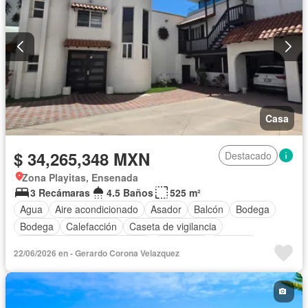
Casa
$ 34,265,348 MXN
Destacado
Zona Playitas, Ensenada
3 Recámaras
4.5 Baños
525 m²
Agua
Aire acondicionado
Asador
Balcón
Bodega
Bodega
Calefacción
Caseta de vigilancia
Circuito cerrado de televisión
Chimenea
Cisterna
22/06/2026 en - Gerardo Corona Velazquez
Cocina equipada
Cocina integral
Cuarto de Limpieza
Cuarto de servicio
Electricidad
Estacionamiento
Internet
Jacuzzi
Jardín
Despacho