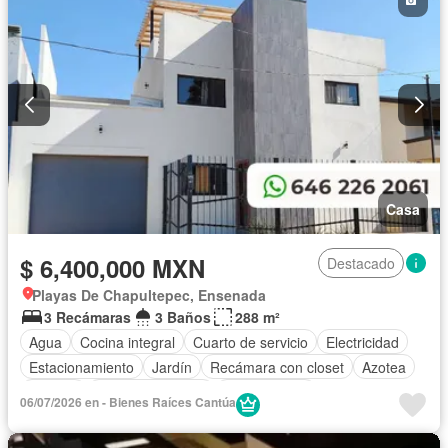
Zonas verdes
Despacho
Vista panorámica
Recámara con closet
Conserje
Completamente amueblado
Casa
$ 6,400,000 MXN
Destacado
Playas De Chapultepec, Ensenada
3 Recámaras
3 Baños
288 m²
Agua
Cocina integral
Cuarto de servicio
Electricidad
Estacionamiento
Jardín
Recámara con closet
Azotea
Terraza
Vista panorámica
Sin amueblar
06/07/2026 en - Bienes Raíces Cantúa