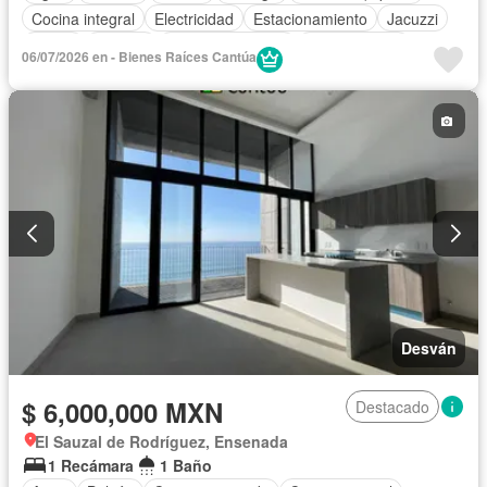
Cocina integral
Electricidad
Estacionamiento
Jacuzzi
Jardín
Terraza
Vista panorámica
Zonas verdes
06/07/2026 en - Bienes Raíces Cantúa
Completamente amueblado
Desván
$ 6,000,000 MXN
Destacado
El Sauzal de Rodríguez, Ensenada
1 Recámara
1 Baño