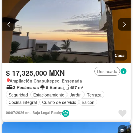
Casa
$ 17,325,000 MXN
Destacado
Ampliación Chapultepec, Ensenada
3 Recámaras
5 Baños
457 m²
Seguridad
Estacionamiento
Jardín
Terraza
Cocina integral
Cuarto de servicio
Balcón
Cocina equipada
Internet
Bodega
Electricidad
Agua
06/07/2026 en - Baja Legal Realty
Cuarto de Limpieza
Televisión por cable
Gas natural
Chimenea
Bodega
Zonas verdes
Despacho
Vista panorámica
Caseta de vigilancia