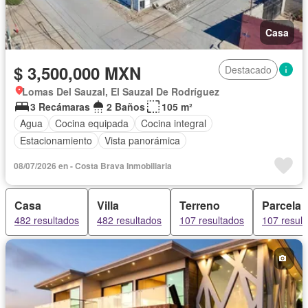
Casa
$ 3,500,000 MXN
Destacado
Lomas Del Sauzal, El Sauzal De Rodríguez
3 Recámaras
2 Baños
105 m²
Agua
Cocina equipada
Cocina integral
Estacionamiento
Vista panorámica
08/07/2026 en - Costa Brava Inmobiliaria
Casa
Villa
Terreno
Parcela
482 resultados
482 resultados
107 resultados
107 resul