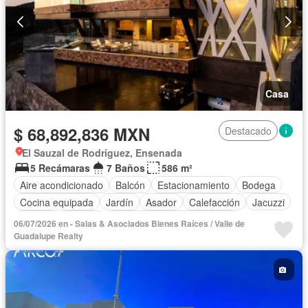
Casa
$ 68,892,836 MXN
Destacado
El Sauzal de Rodríguez, Ensenada
5 Recámaras
7 Baños
586 m²
Aire acondicionado
Balcón
Estacionamiento
Bodega
Cocina equipada
Jardín
Asador
Calefacción
Jacuzzi
Alberca
Terraza
Completamente amueblado
06/07/2026 en - Salas & Asociados Bienes Raíces / Valle de
Guadalupe Realty