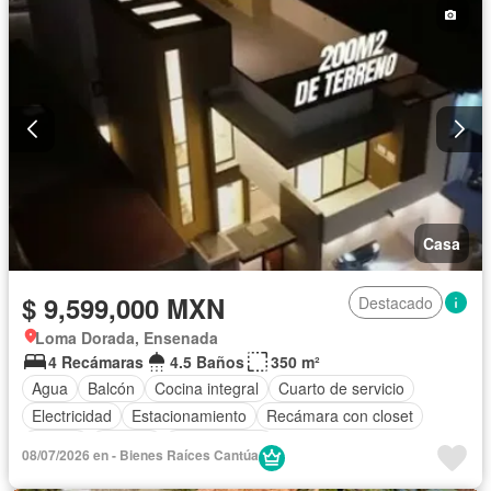
Casa
$ 9,599,000 MXN
Destacado
Loma Dorada, Ensenada
4 Recámaras
4.5 Baños
350 m²
Agua
Balcón
Cocina integral
Cuarto de servicio
Electricidad
Estacionamiento
Recámara con closet
Azotea
Terraza
Sin amueblar
08/07/2026 en - Bienes Raíces Cantúa