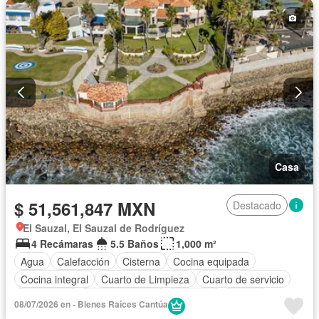
Casa
$ 51,561,847 MXN
Destacado
El Sauzal, El Sauzal de Rodríguez
4 Recámaras
5.5 Baños
1,000 m²
Agua
Calefacción
Cisterna
Cocina equipada
Cocina integral
Cuarto de Limpieza
Cuarto de servicio
Electricidad
Estacionamiento
Gimnasio
Jacuzzi
08/07/2026 en - Bienes Raíces Cantúa
Jardín
Recámara con closet
Terraza
Vista panorámica