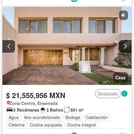
Casa
$ 21,555,956 MXN
Destacado
Zona Centro, Ensenada
3 Recámaras
3 Baños
501 m²
Agua
Aire acondicionado
Bodega
Calefacción
Cisterna
Cocina equipada
Cocina integral
Cuarto de servicio
Electricidad
Estacionamiento
Jardín