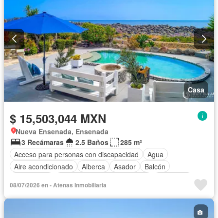
Recámara con closet
Azotea
Sala polivalente
Seguridad
Terraza
Vista panorámica
Wifi
Zonas verdes
Parcialmente amueblado
Casa
$ 15,503,044 MXN
Nueva Ensenada, Ensenada
3 Recámaras
2.5 Baños
285 m²
Acceso para personas con discapacidad
Agua
Aire acondicionado
Alberca
Asador
Balcón
Calefacción
Circuito cerrado de televisión
Chimenea
08/07/2026 en - Atenas Inmobiliaria
Cisterna
Cocina equipada
Cocina integral
Cuarto de servicio
Electricidad
Estacionamiento
Internet
Jacuzzi
Jardín
Sauna
Terraza