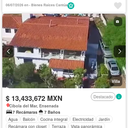
Estacionamiento
Jardín
Recámara con closet
06/07/2026 en - Bienes Raíces Cantúa
Sin amueblar
Villa
$ 13,433,672 MXN
Destacado
Cíbola del Mar, Ensenada
7 Recámaras
7 Baños
Agua
Balcón
Cocina integral
Electricidad
Jardín
Recámara con closet
Terraza
Vista panorámica