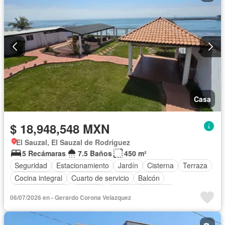
Vista panorámica
Wifi
Zonas verdes
Completamente amueblado
Casa
$ 18,948,548 MXN
El Sauzal, El Sauzal de Rodríguez
5 Recámaras
7.5 Baños
450 m²
Seguridad
Estacionamiento
Jardín
Cisterna
Terraza
Cocina integral
Cuarto de servicio
Balcón
Cocina equipada
Internet
Aire acondicionado
06/07/2026 en - Gerardo Corona Velazquez
Electricidad
Jacuzzi
Agua
Cuarto de Limpieza
Televisión por cable
Gas natural
Asador
Chimenea