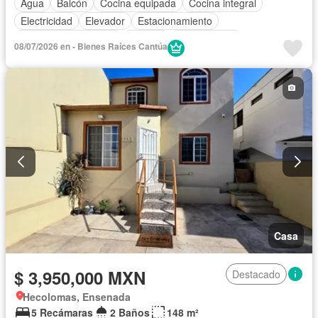
Agua
Balcón
Cocina equipada
Cocina integral
Electricidad
Elevador
Estacionamiento
Recámara con closet
Terraza
Sin amueblar
08/07/2026 en - Bienes Raíces Cantúa
Casa
$ 3,950,000 MXN
Destacado
Hecolomas, Ensenada
5 Recámaras
2 Baños
148 m²