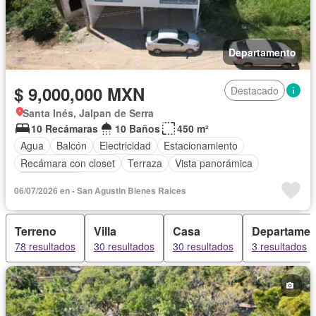
Departamento
$ 9,000,000 MXN
Destacado
Santa Inés, Jalpan de Serra
10 Recámaras
10 Baños
450 m²
Agua
Balcón
Electricidad
Estacionamiento
Recámara con closet
Terraza
Vista panorámica
Sin amueblar
06/07/2026 en - San Agustin Bienes Raices
Terreno
Villa
Casa
Departamen
78 resultados
30 resultados
30 resultados
3 resultados