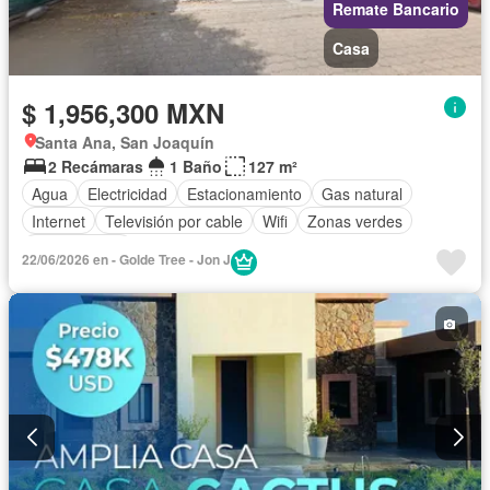
Remate Bancario
Casa
$ 1,956,300 MXN
Santa Ana, San Joaquín
2 Recámaras
1 Baño
127 m²
Agua
Electricidad
Estacionamiento
Gas natural
Internet
Televisión por cable
Wifi
Zonas verdes
Sin amueblar
22/06/2026 en - Golde Tree - Jon J