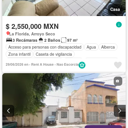
Casa
$ 2,550,000 MXN
La Florida, Arroyo Seco
3 Recámaras
2 Baños
97 m²
Acceso para personas con discapacidad
Agua
Alberca
Zona infantil
Caseta de vigilancia
Circuito cerrado de televisión
Cisterna
Cocina equipada
29/06/2026 en - Rent A House - Nao Escorcia
Cocina integral
Cuarto de Limpieza
Electricidad
Estacionamiento
Internet
Jardín
Recámara con closet
Seguridad
Televisión por cable
Terraza
Wifi
Sin amueblar