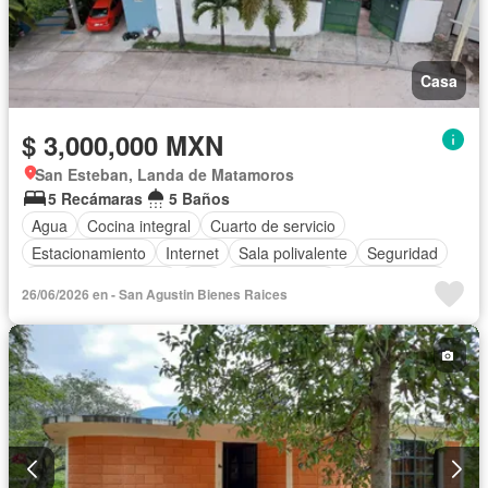
Casa
$ 3,000,000 MXN
San Esteban, Landa de Matamoros
5 Recámaras
5 Baños
Agua
Cocina integral
Cuarto de servicio
Estacionamiento
Internet
Sala polivalente
Seguridad
Televisión por cable
Wifi
Zonas verdes
Sin amueblar
26/06/2026 en - San Agustin Bienes Raices