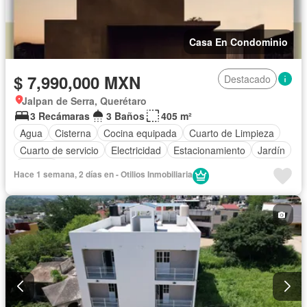
Casa En Condominio
$ 7,990,000 MXN
Destacado
Jalpan de Serra, Querétaro
3 Recámaras
3 Baños
405 m²
Agua
Cisterna
Cocina equipada
Cuarto de Limpieza
Cuarto de servicio
Electricidad
Estacionamiento
Jardín
Terraza
Hace 1 semana, 2 días en - Otilios Inmobiliaria