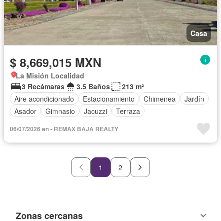
Casa
$ 8,669,015 MXN
La Misión Localidad
3 Recámaras
3.5 Baños
213 m²
Aire acondicionado
Estacionamiento
Chimenea
Jardín
Asador
Gimnasio
Jacuzzi
Terraza
06/07/2026 en - REMAX BAJA REALTY
1
2
Zonas cercanas