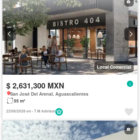
Local Comercial
$ 2,631,300 MXN
San José Del Arenal, Aguascalientes
55 m²
22/06/2026 en - T M Advisor