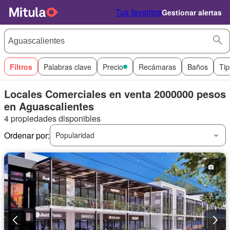
Tus favoritos
Gestionar alertas
Filtros
Palabras clave
Precio
Recámaras
Baños
Tip
Locales Comerciales en venta 2000000 pesos
en Aguascalientes
4 propiedades disponibles
Ordenar por:
Popularidad