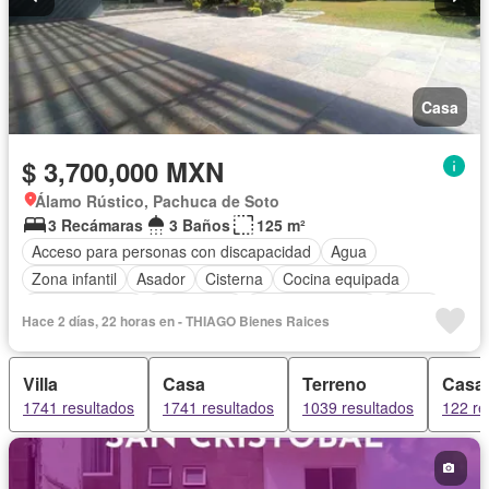
Casa
$ 3,700,000 MXN
Álamo Rústico, Pachuca de Soto
3 Recámaras
3 Baños
125 m²
Acceso para personas con discapacidad
Agua
Zona infantil
Asador
Cisterna
Cocina equipada
Cocina integral
Electricidad
Estacionamiento
Jardín
Hace 2 días, 22 horas en - THIAGO Bienes Raices
Recámara con closet
Zonas verdes
Villa
Casa
Terreno
Casa
1741 resultados
1741 resultados
1039 resultados
122 re