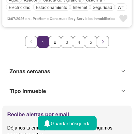
Electricidad
Estacionamiento
Internet
Seguridad
Wifi
Zonas verdes
13/07/2026 en - ProHome Construcción y Servicios Inmobiliarios
1
2
3
4
5
Zonas cercanas
Tipo inmueble
Recibe alertas por email
Guardar búsqueda
Déjanos tu email y te avisamos cuando tengamos