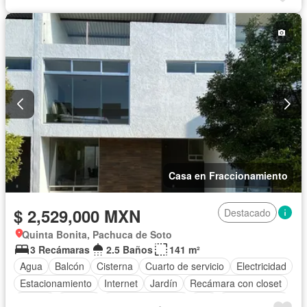
Sin amueblar
Casa en Fraccionamiento
$ 2,529,000 MXN
Destacado
Quinta Bonita, Pachuca de Soto
3 Recámaras
2.5 Baños
141 m²
Agua
Balcón
Cisterna
Cuarto de servicio
Electricidad
Estacionamiento
Internet
Jardín
Recámara con closet
Azotea
Terraza
Vista panorámica
Wifi
Zonas verdes