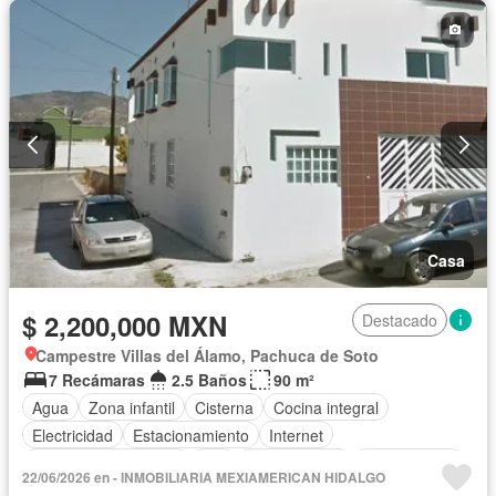
Electricidad
Estacionamiento
Internet
Jardín
Recámara con closet
Azotea
Seguridad
Televisión por cable
Vista panorámica
Wifi
Casa
$ 2,200,000 MXN
Destacado
Campestre Villas del Álamo, Pachuca de Soto
7 Recámaras
2.5 Baños
90 m²
Agua
Zona infantil
Cisterna
Cocina integral
Electricidad
Estacionamiento
Internet
Recámara con closet
Wifi
Zonas verdes
Sin amueblar
22/06/2026 en - INMOBILIARIA MEXIAMERICAN HIDALGO