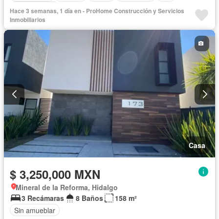
Sin amueblar
Hace 3 semanas, 1 día en - ProHome Construcción y Servicios
Inmobiliarios
Casa
$ 3,250,000 MXN
Mineral de la Reforma, Hidalgo
3 Recámaras
8 Baños
158 m²
Sin amueblar