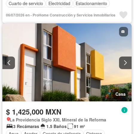
Cuarto de servicio
Electricidad
Estacionamiento
Internet
Vista panorámica
Wifi
Zonas verdes
06/07/2026 en - ProHome Construcción y Servicios Inmobiliarios
Sin amueblar
Casa
$ 1,425,000 MXN
La Providencia Siglo XXI, Mineral de la Reforma
3 Recámaras
1.5 Baños
91 m²
Agua
Asador
Caseta de vigilancia
Cisterna