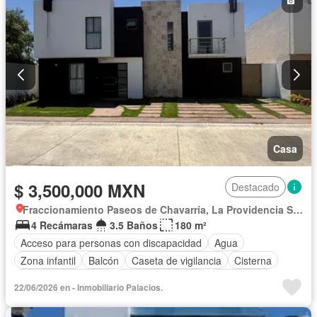
Casa
$ 3,500,000 MXN
Destacado
Fraccionamiento Paseos de Chavarría, La Providencia Siglo XXI
4 Recámaras
3.5 Baños
180 m²
Acceso para personas con discapacidad
Agua
Zona infantil
Balcón
Caseta de vigilancia
Cisterna
Cuarto de Limpieza
Cuarto de servicio
Electricidad
22/06/2026 en - Inmobiliario Palacios.
Estacionamiento
Internet
Jardín
Despacho
Recámara con closet
Seguridad
Televisión por cable