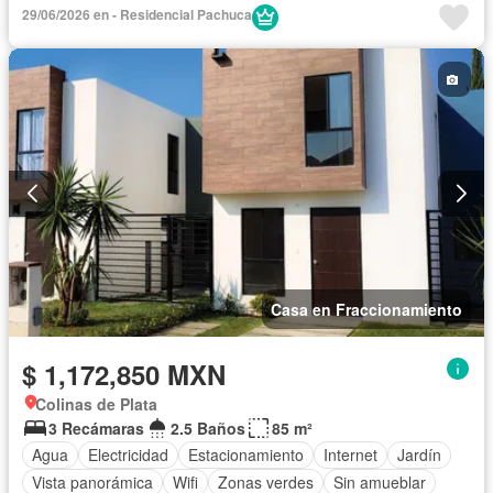
Gimnasio
Balcón
29/06/2026 en - Residencial Pachuca
Acceso para personas con discapacidad
Cocina equipada
Zona infantil
Sala polivalente
Internet
Bodega
Aire acondicionado
Electricidad
Agua
Azotea
Zonas verdes
Bodega
Recámara con closet
Caseta de vigilancia
Vista panorámica
Wifi
Permite niños
Permite mascotas
Completamente amueblado
Casa en Fraccionamiento
$ 1,172,850 MXN
Colinas de Plata
3 Recámaras
2.5 Baños
85 m²
Agua
Electricidad
Estacionamiento
Internet
Jardín
Vista panorámica
Wifi
Zonas verdes
Sin amueblar