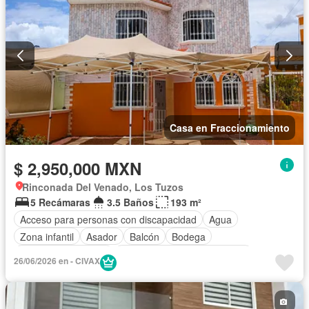
Parcialmente amueblado
Casa en Fraccionamiento
$ 2,950,000 MXN
Rinconada Del Venado, Los Tuzos
5 Recámaras
3.5 Baños
193 m²
Acceso para personas con discapacidad
Agua
Zona infantil
Asador
Balcón
Bodega
Caseta de vigilancia
Circuito cerrado de televisión
26/06/2026 en - CIVAX
Cisterna
Cocina equipada
Cocina integral
Cuarto de Limpieza
Cuarto de servicio
Electricidad
Estacionamiento
Internet
Jardín
Despacho