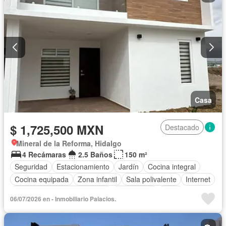
Recámara con closet
Azotea
Seguridad
Televisión por cable
Terraza
Vista panorámica
Wifi
Zonas verdes
Parcialmente amueblado
Casa
$ 1,725,500 MXN
Destacado
Mineral de la Reforma, Hidalgo
4 Recámaras
2.5 Baños
150 m²
Seguridad
Estacionamiento
Jardín
Cocina integral
Cocina equipada
Zona infantil
Sala polivalente
Internet
Circuito cerrado de televisión
Electricidad
Agua
06/07/2026 en - Inmobiliario Palacios.
Cancha de tenis
Televisión por cable
Zonas verdes
Recámara con closet
Caseta de vigilancia
Conserje