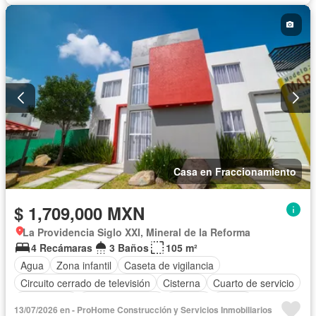
Casa en Fraccionamiento
$ 1,709,000 MXN
La Providencia Siglo XXI, Mineral de la Reforma
4 Recámaras
3 Baños
105 m²
Agua
Zona infantil
Caseta de vigilancia
Circuito cerrado de televisión
Cisterna
Cuarto de servicio
Electricidad
Estacionamiento
Internet
Jardín
13/07/2026 en - ProHome Construcción y Servicios Inmobiliarios