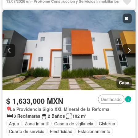
13/07/2026 en - ProHome Construcción y Servicios Inmobiliarios
Sin amueblar
Casa
$ 1,633,000 MXN
Destacado
La Providencia Siglo XXI, Mineral de la Reforma
3 Recámaras
2 Baños
102 m²
Agua
Zona infantil
Caseta de vigilancia
Cisterna
Cuarto de servicio
Electricidad
Estacionamiento