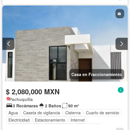
Vista panorámica
Wifi
Sin amueblar
Casa en Fraccionamiento
$ 2,080,000 MXN
Pachuquilla
3 Recámaras
2 Baños
90 m²
Agua
Caseta de vigilancia
Cisterna
Cuarto de servicio
Electricidad
Estacionamiento
Internet
Vista panorámica
Zonas verdes
Sin amueblar