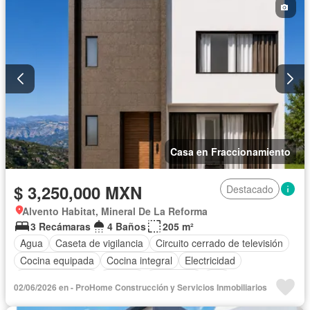
Casa en Fraccionamiento
$ 3,250,000 MXN
Destacado
Alvento Habitat, Mineral De La Reforma
3 Recámaras
4 Baños
205 m²
Agua
Caseta de vigilancia
Circuito cerrado de televisión
Cocina equipada
Cocina integral
Electricidad
Estacionamiento
Internet
Seguridad
Wifi
02/06/2026 en - ProHome Construcción y Servicios Inmobiliarios
Zonas verdes
Sin amueblar