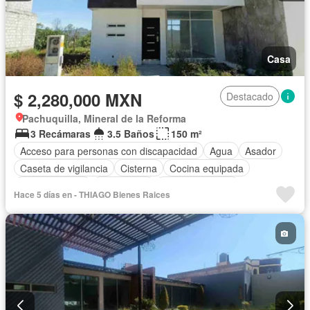
Casa
$ 2,280,000 MXN
Destacado
Pachuquilla, Mineral de la Reforma
3 Recámaras
3.5 Baños
150 m²
Acceso para personas con discapacidad
Agua
Asador
Caseta de vigilancia
Cisterna
Cocina equipada
Cocina integral
Electricidad
Estacionamiento
Hace 5 días en - THIAGO Bienes Raices
Despacho
Recámara con closet
Azotea
Seguridad
Vista panorámica
Sin amueblar