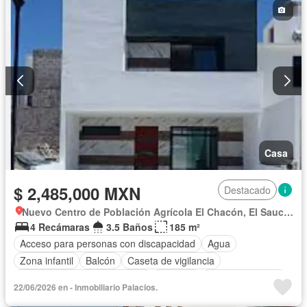
Terraza
Vista panorámica
Wifi
Zonas verdes
Casa
$ 2,485,000 MXN
Destacado
Nuevo Centro de Población Agrícola El Chacón, El Saucillo
4 Recámaras
3.5 Baños
185 m²
Acceso para personas con discapacidad
Agua
Zona infantil
Balcón
Caseta de vigilancia
Circuito cerrado de televisión
Cisterna
Cocina equipada
22/06/2026 en - Inmobiliario Palacios.
Cocina integral
Cuarto de Limpieza
Cuarto de servicio