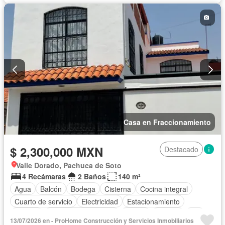
Casa en Fraccionamiento
$ 2,300,000 MXN
Destacado
Valle Dorado, Pachuca de Soto
4 Recámaras
2 Baños
140 m²
Agua
Balcón
Bodega
Cisterna
Cocina integral
Cuarto de servicio
Electricidad
Estacionamiento
Internet
Recámara con closet
Azotea
Terraza
Wifi
13/07/2026 en - ProHome Construcción y Servicios Inmobiliarios