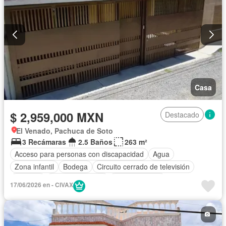
Casa
$ 2,959,000 MXN
Destacado
El Venado, Pachuca de Soto
3 Recámaras
2.5 Baños
263 m²
Acceso para personas con discapacidad
Agua
Zona infantil
Bodega
Circuito cerrado de televisión
Cisterna
Cocina equipada
Cocina integral
17/06/2026 en - CIVAX
Cuarto de Limpieza
Cuarto de servicio
Electricidad
Estacionamiento
Internet
Jardín
Recámara con closet
Seguridad
Televisión por cable
Wifi
Zonas verdes