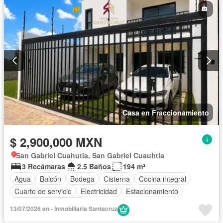
Casa en Fraccionamiento
$ 2,900,000 MXN
San Gabriel Cuahutla, San Gabriel Cuauhtla
3 Recámaras
2.5 Baños
194 m²
Agua
Balcón
Bodega
Cisterna
Cocina integral
Cuarto de servicio
Electricidad
Estacionamiento
Recámara con closet
13/07/2026 en - Inmobiliaria Santacruz