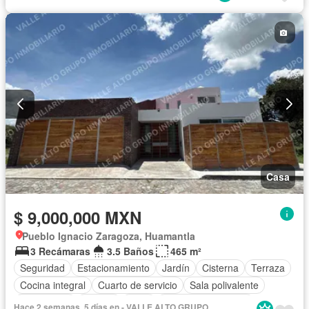
Casa
$ 9,000,000 MXN
Pueblo Ignacio Zaragoza, Huamantla
3 Recámaras
3.5 Baños
465 m²
Seguridad
Estacionamiento
Jardín
Cisterna
Terraza
Cocina integral
Cuarto de servicio
Sala polivalente
Electricidad
Jacuzzi
Agua
Cuarto de Limpieza
Hace 2 semanas, 5 días en - VALLE ALTO GRUPO