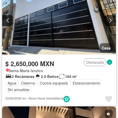
Casa
$ 2,650,000 MXN
Destacado
Santa María Ixtulco
3 Recámaras
2.5 Baños
184 m²
Agua
Cisterna
Cocina equipada
Estacionamiento
Sin amueblar
22/06/2026 en - Nova Haus Inmobiliaria