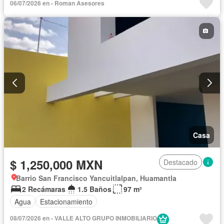
06/07/2026 en - Roman Asesores
Casa
$ 1,250,000 MXN
Destacado
Barrio San Francisco Yancuitlalpan, Huamantla
2 Recámaras
1.5 Baños
97 m²
Agua
Estacionamiento
08/07/2026 en - VALLE ALTO GRUPO INMOBILIARIO