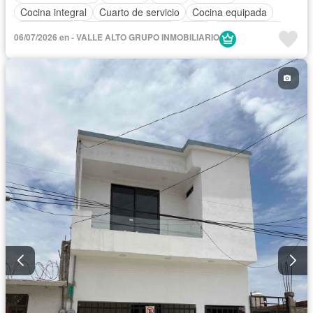
Cocina integral
Cuarto de servicio
Cocina equipada
Electricidad
Cuarto de Limpieza
Agua
Zonas verdes
06/07/2026 en - VALLE ALTO GRUPO INMOBILIARIO
Recámara con closet
Permite mascotas
Permite niños
Solo familias
Parcialmente amueblado