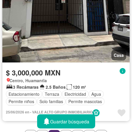
Casa
$ 3,000,000 MXN
Centro, Huamantla
3 Recámaras
2.5 Baños
120 m²
Estacionamiento
Terraza
Electricidad
Agua
Permite niños
Solo familias
Permite mascotas
Sin amueblar
25/06/2026 en - VALLE ALTO GRUPO INMOBILIARIO
Guardar búsqueda