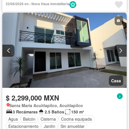
Electricidad
Estacionamiento
Recámara con closet
22/06/2026 en - Nova Haus Inmobiliaria
Terraza
Sin amueblar
Casa
$ 2,299,000 MXN
Santa María Acuitlapilco, Acuitlapilco
3 Recámaras
2.5 Baños
150 m²
Agua
Balcón
Cisterna
Cocina equipada
Estacionamiento
Jardín
Sin amueblar