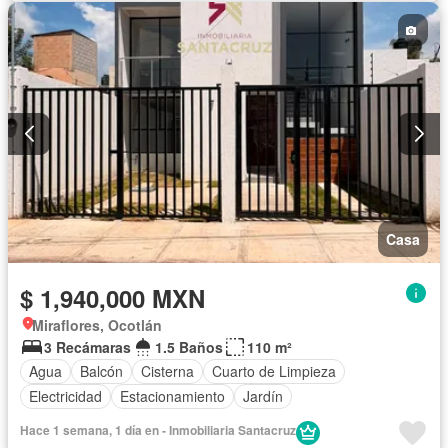
Casa
$ 1,940,000 MXN
Miraflores, Ocotlán
3 Recámaras
1.5 Baños
110 m²
Agua
Balcón
Cisterna
Cuarto de Limpieza
Electricidad
Estacionamiento
Jardín
Hace 1 semana, 1 día en - Inmobiliaria Santacruz