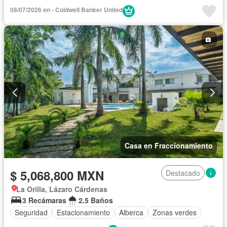
08/07/2026 en - Coldwell Banker United
Casa en Fraccionamiento
$ 5,068,800 MXN
Destacado
La Orilla, Lázaro Cárdenas
3 Recámaras
2.5 Baños
Seguridad
Estacionamiento
Alberca
Zonas verdes