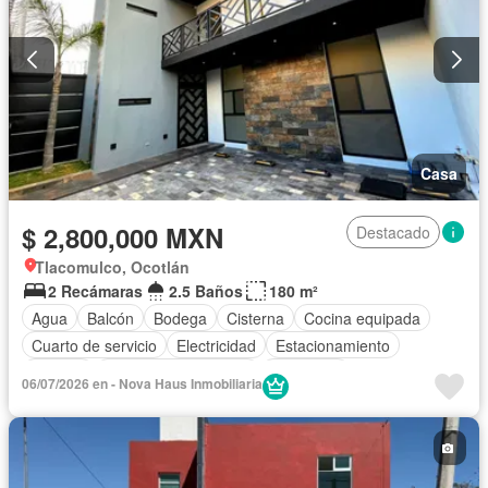
Casa
$ 2,800,000 MXN
Destacado
Tlacomulco, Ocotlán
2 Recámaras
2.5 Baños
180 m²
Agua
Balcón
Bodega
Cisterna
Cocina equipada
Cuarto de servicio
Electricidad
Estacionamiento
Internet
Recámara con closet
Seguridad
06/07/2026 en - Nova Haus Inmobiliaria
Vista panorámica
Sin amueblar