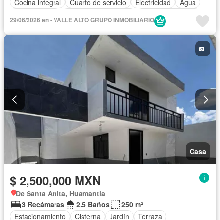
Cocina integral
Cuarto de servicio
Electricidad
Agua
Zonas verdes
Recámara con closet
Permite mascotas
29/06/2026 en - VALLE ALTO GRUPO INMOBILIARIO
Permite niños
Solo familias
Sin amueblar
Casa
$ 2,500,000 MXN
De Santa Anita, Huamantla
3 Recámaras
2.5 Baños
250 m²
Estacionamiento
Cisterna
Jardín
Terraza