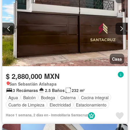
Casa
$ 2,880,000 MXN
San Sebastián Atlahapa
3 Recámaras
2.5 Baños
232 m²
Agua
Balcón
Bodega
Cisterna
Cocina integral
Cuarto de Limpieza
Electricidad
Estacionamiento
Jardín
Recámara con closet
Azotea
Terraza
Hace 1 semana, 2 días en - Inmobiliaria Santacruz