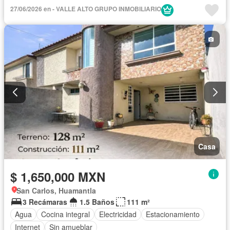
Cuarto de Limpieza
Agua
Wifi
Permite mascotas
27/06/2026 en - VALLE ALTO GRUPO INMOBILIARIO
Permite niños
Sin amueblar
Casa
$ 1,650,000 MXN
San Carlos, Huamantla
3 Recámaras
1.5 Baños
111 m²
Agua
Cocina integral
Electricidad
Estacionamiento
Internet
Sin amueblar