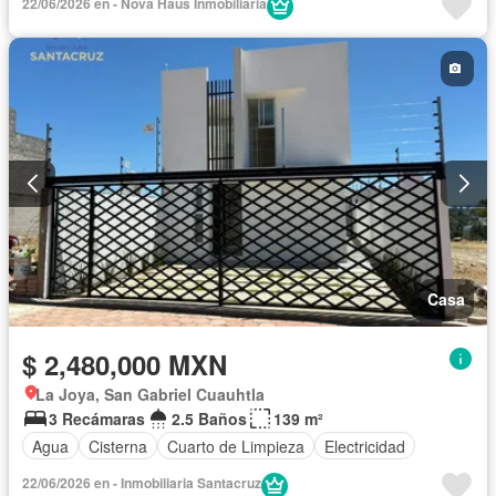
22/06/2026 en - Nova Haus Inmobiliaria
Casa
$ 2,480,000 MXN
La Joya, San Gabriel Cuauhtla
3 Recámaras
2.5 Baños
139 m²
Agua
Cisterna
Cuarto de Limpieza
Electricidad
22/06/2026 en - Inmobiliaria Santacruz