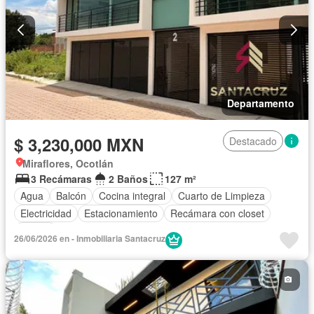
Departamento
$ 3,230,000 MXN
Destacado
Miraflores, Ocotlán
3 Recámaras
2 Baños
127 m²
Agua
Balcón
Cocina integral
Cuarto de Limpieza
Electricidad
Estacionamiento
Recámara con closet
Azotea
26/06/2026 en - Inmobiliaria Santacruz