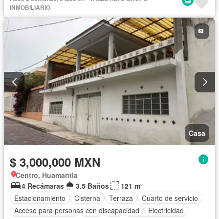
Calefacción
Zonas verdes
Caseta de vigilancia
INMOBILIARIO
Recámara con closet
Sauna
Conserje
Permite mascotas
Permite niños
Solo familias
Parcialmente amueblado
Casa
$ 3,000,000 MXN
Centro, Huamantla
4 Recámaras
3.5 Baños
121 m²
Estacionamiento
Cisterna
Terraza
Cuarto de servicio
Acceso para personas con discapacidad
Electricidad