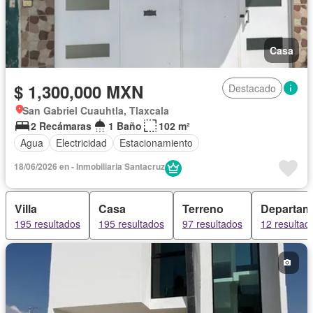
Casa
$ 1,300,000 MXN
Destacado
San Gabriel Cuauhtla, Tlaxcala
2 Recámaras
1 Baño
102 m²
Agua
Electricidad
Estacionamiento
18/06/2026 en - Inmobiliaria Santacruz
Villa
Casa
Terreno
Departam
195 resultados
195 resultados
97 resultados
12 resultad