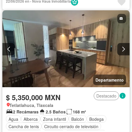
22/06/2026 en - Nova Haus Inmobiliaria
Departamento
$ 5,350,000 MXN
Destacado
Tetlatlahuca, Tlaxcala
2 Recámaras
2.5 Baños
168 m²
Agua
Alberca
Zona infantil
Balcón
Bodega
Cancha de tenis
Circuito cerrado de televisión