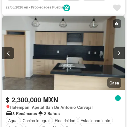
Estacionamiento
Internet
Despacho
22/06/2026 en - Propiedades Puebla
Recámara con closet
Azotea
Vista panorámica
Wifi
Casa
$ 2,300,000 MXN
Tlatempan, Apetatitlán De Antonio Carvajal
3 Recámaras
2 Baños
Agua
Cocina integral
Electricidad
Estacionamiento