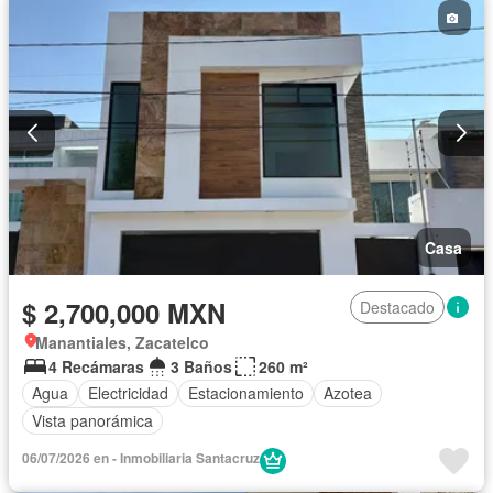
Casa
$ 2,700,000 MXN
Destacado
Manantiales, Zacatelco
4 Recámaras
3 Baños
260 m²
Agua
Electricidad
Estacionamiento
Azotea
Vista panorámica
06/07/2026 en - Inmobiliaria Santacruz