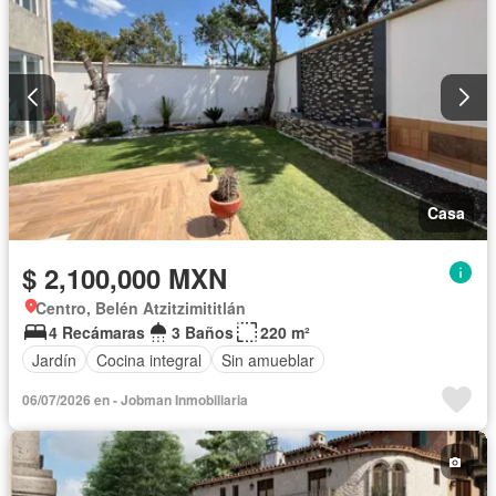
Casa
$ 2,100,000 MXN
Centro, Belén Atzitzimititlán
4 Recámaras
3 Baños
220 m²
Jardín
Cocina integral
Sin amueblar
06/07/2026 en - Jobman Inmobiliaria