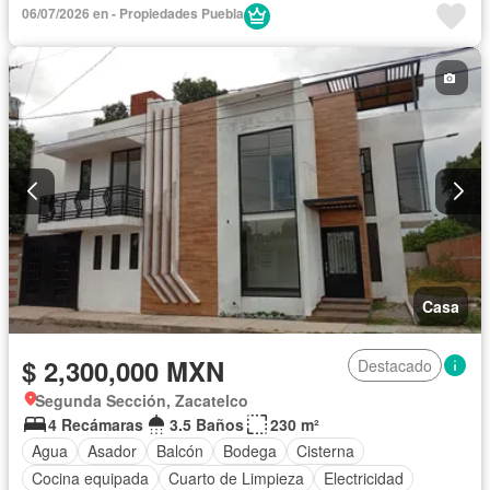
Cuarto de servicio
Electricidad
Estacionamiento
06/07/2026 en - Propiedades Puebla
Internet
Recámara con closet
Azotea
Terraza
Vista panorámica
Wifi
Sin amueblar
Casa
$ 2,300,000 MXN
Destacado
Segunda Sección, Zacatelco
4 Recámaras
3.5 Baños
230 m²
Agua
Asador
Balcón
Bodega
Cisterna
Cocina equipada
Cuarto de Limpieza
Electricidad