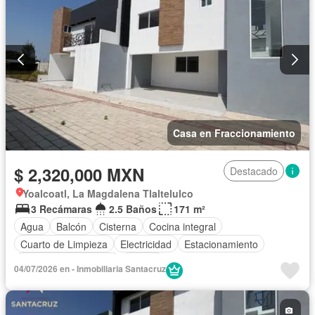
Casa en Fraccionamiento
$ 2,320,000 MXN
Destacado
Yoalcoatl, La Magdalena Tlaltelulco
3 Recámaras
2.5 Baños
171 m²
Agua
Balcón
Cisterna
Cocina integral
Cuarto de Limpieza
Electricidad
Estacionamiento
Recámara con closet
Azotea
04/07/2026 en - Inmobiliaria Santacruz