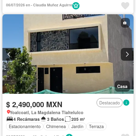
Cocina equipada
Conserje
Cuarto de Limpieza
06/07/2026 en - Claudia Muñoz Aguirre
Electricidad
Elevador
Estacionamiento
Gimnasio
Internet
Jardín
Recámara con closet
Azotea
Sala polivalente
Seguridad
Televisión por cable
Terraza
Vista panorámica
Wifi
Zonas verdes
Sin amueblar
Casa
$ 2,490,000 MXN
Destacado
Yoalcoatl, La Magdalena Tlaltelulco
4 Recámaras
3 Baños
205 m²
Estacionamiento
Chimenea
Jardín
Terraza