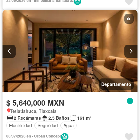
22/06/2026 en - Inmobiliaria Santacruz
Departamento
$ 5,640,000 MXN
Tetlatlahuca, Tlaxcala
2 Recámaras
2.5 Baños
161 m²
Electricidad
Seguridad
Agua
06/07/2026 en - Urban Concept