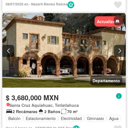
08/07/2026 en - Nazarit Bienes Raíces
Actualizado
Departamento
$ 3,680,000 MXN
Santa Cruz Aquiahuac, Tetlatlahuca
2 Recámaras
2 Baños
70 m²
Balcón
Estacionamiento
Electricidad
Gimnasio
Agua
Hace 5 horas en - CENTURY 21 CEE Diez