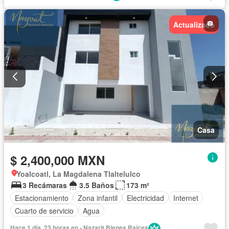
Actualizado
Casa
$ 2,400,000 MXN
Yoalcoatl, La Magdalena Tlaltelulco
3 Recámaras
3.5 Baños
173 m²
Estacionamiento
Zona infantil
Electricidad
Internet
Cuarto de servicio
Agua
Hace 1 día, 23 horas en - Nazarit Bienes Raíces