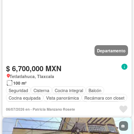
Departamento
$ 6,700,000 MXN
Tetlatlahuca, Tlaxcala
100 m²
Seguridad
Cisterna
Cocina integral
Balcón
Cocina equipada
Vista panorámica
Recámara con closet
Caseta de vigilancia
Permite mascotas
Permite niños
06/07/2026 en - Patricia Manzano Rosete
Completamente amueblado