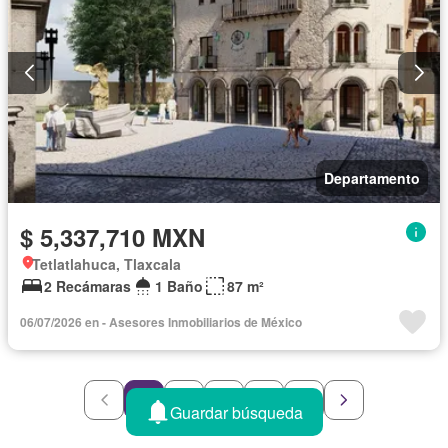
Departamento
$ 5,337,710 MXN
Tetlatlahuca, Tlaxcala
2 Recámaras
1 Baño
87 m²
06/07/2026 en - Asesores Inmobiliarios de México
1
2
3
4
5
Guardar búsqueda