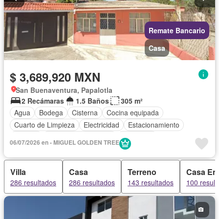
Remate Bancario
Casa
$ 3,689,920 MXN
San Buenaventura, Papalotla
2 Recámaras
1.5 Baños
305 m²
Agua
Bodega
Cisterna
Cocina equipada
Cuarto de Limpieza
Electricidad
Estacionamiento
Internet
Recámara con closet
Seguridad
06/07/2026 en - MIGUEL GOLDEN TREE
Televisión por cable
Wifi
Sin amueblar
Villa
Casa
Terreno
Casa En
286 resultados
286 resultados
143 resultados
100 resul