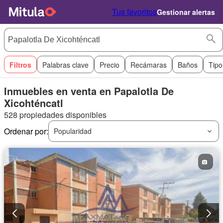
Tus favoritos
Gestionar alertas
Filtros
Palabras clave
Precio
Recámaras
Baños
Tipo
Inmuebles en venta en Papalotla De
Xicohténcatl
528 propiedades disponibles
Ordenar por:
Popularidad