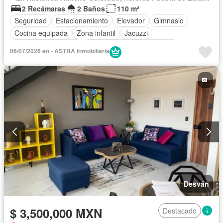
2 Recámaras
2 Baños
110 m²
Seguridad
Estacionamiento
Elevador
Gimnasio
Cocina equipada
Zona infantil
Jacuzzi
Caseta de vigilancia
Completamente amueblado
06/07/2026 en - ASTRA Inmobiliaria
Desván
$ 3,500,000 MXN
Destacado