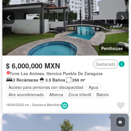
Penthouse
$ 6,000,000 MXN
Destacado
Torre Las Animas, Heroica Puebla De Zaragoza
3 Recámaras
3.5 Baños
266 m²
Acceso para personas con discapacidad
Agua
Aire acondicionado
Alberca
Zona infantil
Balcón
Caseta de vigilancia
Circuito cerrado de televisión
18/06/2026 en - Gustavo Martinez
Cisterna
Cocina equipada
Cocina integral
Cuarto de Limpieza
Cuarto de servicio
Electricidad
Elevador
Estacionamiento
Gas natural
Gimnasio
Internet
Jardín
Sala polivalente
Seguridad