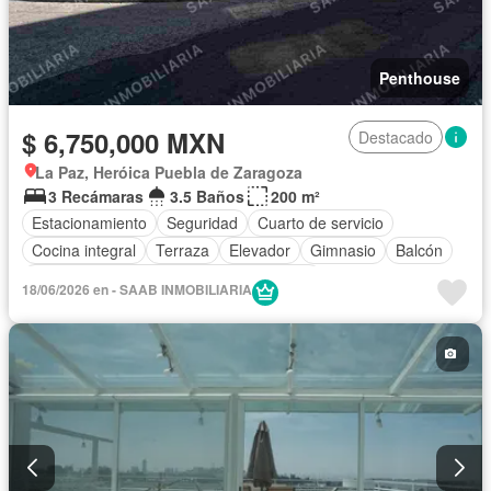
Penthouse
$ 6,750,000 MXN
Destacado
La Paz, Heróica Puebla de Zaragoza
3 Recámaras
3.5 Baños
200 m²
Estacionamiento
Seguridad
Cuarto de servicio
Cocina integral
Terraza
Elevador
Gimnasio
Balcón
Acceso para personas con discapacidad
18/06/2026 en - SAAB INMOBILIARIA
Circuito cerrado de televisión
Azotea
Asador
Vista panorámica
Cisterna
Cocina equipada
Caseta de vigilancia
Conserje
Sin amueblar