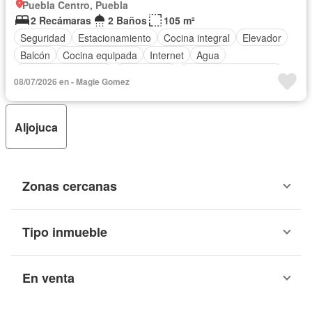
Puebla Centro, Puebla
2 Recámaras
2 Baños
105 m²
Seguridad
Estacionamiento
Cocina integral
Elevador
Balcón
Cocina equipada
Internet
Agua
Televisión por cable
Gas natural
Recámara con closet
08/07/2026 en - Magie Gomez
Caseta de vigilancia
Completamente amueblado
Aljojuca
Zonas cercanas
Tipo inmueble
En venta