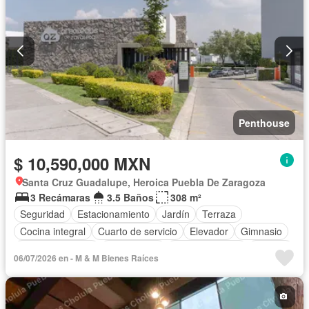
Televisión por cable
Terraza
Vista panorámica
Wifi
Penthouse
$ 10,590,000 MXN
Santa Cruz Guadalupe, Heroica Puebla De Zaragoza
3 Recámaras
3.5 Baños
308 m²
Seguridad
Estacionamiento
Jardín
Terraza
Cocina integral
Cuarto de servicio
Elevador
Gimnasio
Cocina equipada
Zona infantil
Sala polivalente
Internet
06/07/2026 en - M & M Bienes Raíces
Electricidad
Agua
Cancha de tenis
Gas natural
Asador
Recámara con closet
Caseta de vigilancia