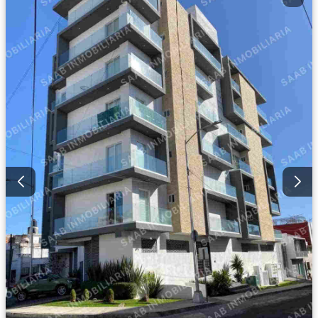
Despacho
Vista panorámica
Recámara con closet
Caseta de vigilancia
Conserje
Wifi
Permite mascotas
Permite niños
Solo familias
Parcialmente amueblado