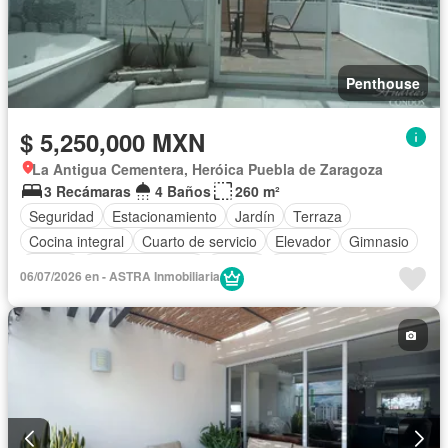
Penthouse
$ 5,250,000 MXN
La Antigua Cementera, Heróica Puebla de Zaragoza
3 Recámaras
4 Baños
260 m²
Seguridad
Estacionamiento
Jardín
Terraza
Cocina integral
Cuarto de servicio
Elevador
Gimnasio
Balcón
Cocina equipada
Azotea
Jacuzzi
06/07/2026 en - ASTRA Inmobiliaria
Caseta de vigilancia
Completamente amueblado