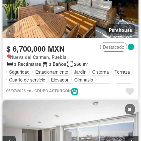
Penthouse
$ 6,700,000 MXN
Destacado
Nueva del Carmen, Puebla
3 Recámaras
3 Baños
260 m²
Seguridad
Estacionamiento
Jardín
Cisterna
Terraza
Cuarto de servicio
Elevador
Gimnasio
Cocina equipada
Zona infantil
Sala polivalente
Internet
06/07/2026 en - GRUPO ASTURCON
Circuito cerrado de televisión
Electricidad
Azotea
Cuarto de Limpieza
Televisión por cable
Asador
Zonas verdes
Vista panorámica
Caseta de vigilancia
Cocina integral
Agua
Gas natural
Recámara con closet
Sin amueblar