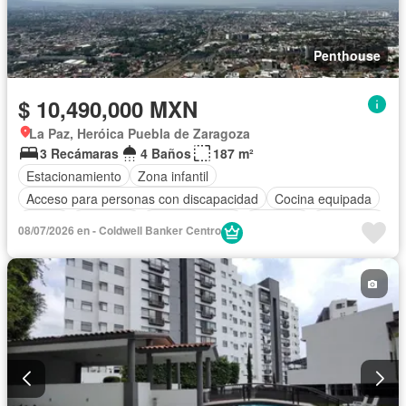
Penthouse
$ 10,490,000 MXN
La Paz, Heróica Puebla de Zaragoza
3 Recámaras
4 Baños
187 m²
Estacionamiento
Zona infantil
Acceso para personas con discapacidad
Cocina equipada
Jardín
Gimnasio
Cocina integral
Elevador
Seguridad
08/07/2026 en - Coldwell Banker Centro
Alberca
Cancha de tenis
Terraza
Patio
Sin amueblar