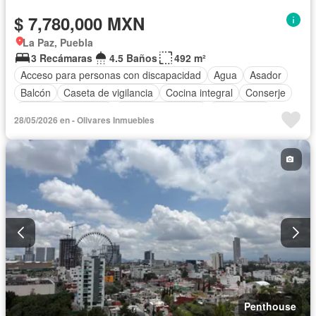
$ 7,780,000 MXN
La Paz, Puebla
3 Recámaras
4.5 Baños
492 m²
Acceso para personas con discapacidad
Agua
Asador
Balcón
Caseta de vigilancia
Cocina integral
Conserje
Cuarto de Limpieza
Cuarto de servicio
Electricidad
28/05/2026 en - Olivares Inmuebles
Elevador
Estacionamiento
Gimnasio
Jardín
Recámara con closet
Azotea
Sala polivalente
Seguridad
Terraza
Vista panorámica
Zonas verdes
Sin amueblar
Penthouse