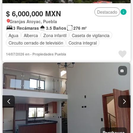
$ 6,000,000 MXN
Destacado
Granjas Atoyac, Puebla
3 Recámaras
3.5 Baños
276 m²
Agua
Alberca
Zona infantil
Caseta de vigilancia
Circuito cerrado de televisión
Cocina integral
Cuarto de servicio
Electricidad
Elevador
14/07/2026 en - Propiedades Puebla
Estacionamiento
Gimnasio
Despacho
Recámara con closet
Sala polivalente
Terraza
Zonas verdes
Sin amueblar
Penthouse