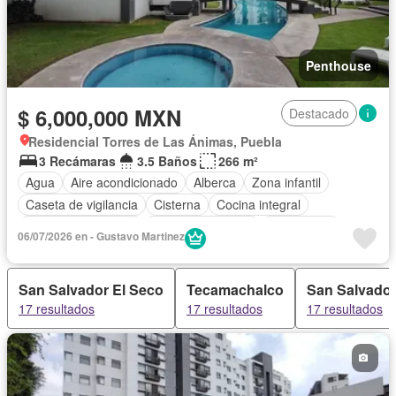
Penthouse
$ 6,000,000 MXN
Destacado
Residencial Torres de Las Ánimas, Puebla
3 Recámaras
3.5 Baños
266 m²
Agua
Aire acondicionado
Alberca
Zona infantil
Caseta de vigilancia
Cisterna
Cocina integral
Cuarto de Limpieza
Cuarto de servicio
Electricidad
06/07/2026 en - Gustavo Martinez
Elevador
Estacionamiento
Gas natural
Gimnasio
Internet
Jardín
Recámara con closet
Sala polivalente
San Salvador El Seco
Tecamachalco
San Salvador
Seguridad
Televisión por cable
Terraza
17 resultados
17 resultados
17 resultados
Vista panorámica
Wifi
Sin amueblar