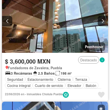
Penthouse
$ 3,600,000 MXN
Destacado
Fundadores de Zavaleta, Puebla
3 Recámaras
2.5 Baños
198 m²
Seguridad
Estacionamiento
Cisterna
Terraza
Cocina integral
Cuarto de servicio
Elevador
Balcón
Acceso para personas con discapacidad
Cocina equipada
22/06/2026 en - inmuebles Cholula Puebla
Internet
Bodega
Circuito cerrado de televisión
Electricidad
Azotea
Agua
Cuarto de Limpieza
Televisión por cable
Gas natural
Asador
Chimenea