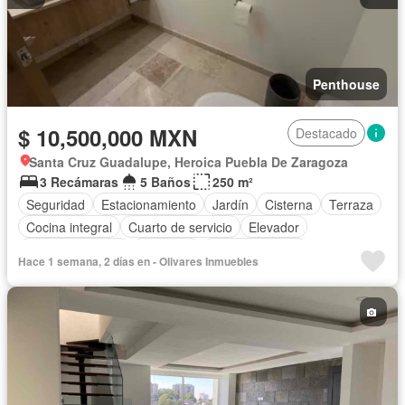
Penthouse
$ 10,500,000 MXN
Destacado
Santa Cruz Guadalupe, Heroica Puebla De Zaragoza
3 Recámaras
5 Baños
250 m²
Seguridad
Estacionamiento
Jardín
Cisterna
Terraza
Cocina integral
Cuarto de servicio
Elevador
Cocina equipada
Gimnasio
Sala polivalente
Hace 1 semana, 2 días en - Olivares Inmuebles
Zona infantil
Acceso para personas con discapacidad
Bodega
Aire acondicionado
Azotea
Cuarto de Limpieza
Cancha de tenis
Asador
Zonas verdes
Despacho
Recámara con closet
Caseta de vigilancia
Vista panorámica
Sin amueblar