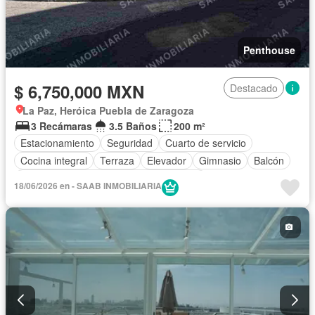
Penthouse
$ 6,750,000 MXN
Destacado
La Paz, Heróica Puebla de Zaragoza
3 Recámaras
3.5 Baños
200 m²
Estacionamiento
Seguridad
Cuarto de servicio
Cocina integral
Terraza
Elevador
Gimnasio
Balcón
Acceso para personas con discapacidad
18/06/2026 en - SAAB INMOBILIARIA
Circuito cerrado de televisión
Azotea
Asador
Vista panorámica
Cisterna
Cocina equipada
Caseta de vigilancia
Conserje
Sin amueblar