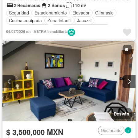
2 Recámaras
2 Baños
110 m²
Seguridad
Estacionamiento
Elevador
Gimnasio
Cocina equipada
Zona infantil
Jacuzzi
Caseta de vigilancia
Completamente amueblado
06/07/2026 en - ASTRA Inmobiliaria
Desván
$ 3,500,000 MXN
Destacado