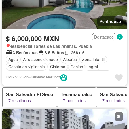
Penthouse
$ 6,000,000 MXN
Destacado
Residencial Torres de Las Ánimas, Puebla
3 Recámaras
3.5 Baños
266 m²
Agua
Aire acondicionado
Alberca
Zona infantil
Caseta de vigilancia
Cisterna
Cocina integral
Cuarto de Limpieza
Cuarto de servicio
Electricidad
06/07/2026 en - Gustavo Martinez
Elevador
Estacionamiento
Gas natural
Gimnasio
Internet
Jardín
Recámara con closet
Sala polivalente
San Salvador El Seco
Tecamachalco
San Salvador
Seguridad
Televisión por cable
Terraza
17 resultados
17 resultados
17 resultados
Vista panorámica
Wifi
Sin amueblar