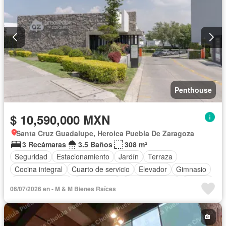
Televisión por cable
Terraza
Vista panorámica
Wifi
Penthouse
$ 10,590,000 MXN
Santa Cruz Guadalupe, Heroica Puebla De Zaragoza
3 Recámaras
3.5 Baños
308 m²
Seguridad
Estacionamiento
Jardín
Terraza
Cocina integral
Cuarto de servicio
Elevador
Gimnasio
Cocina equipada
Zona infantil
Sala polivalente
Internet
06/07/2026 en - M & M Bienes Raíces
Electricidad
Agua
Cancha de tenis
Gas natural
Asador
Recámara con closet
Caseta de vigilancia