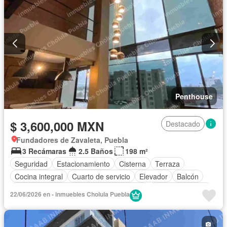
Penthouse
$ 3,600,000 MXN
Destacado
Fundadores de Zavaleta, Puebla
3 Recámaras
2.5 Baños
198 m²
Seguridad
Estacionamiento
Cisterna
Terraza
Cocina integral
Cuarto de servicio
Elevador
Balcón
Acceso para personas con discapacidad
Cocina equipada
22/06/2026 en - inmuebles Cholula Puebla
Internet
Bodega
Circuito cerrado de televisión
Electricidad
Azotea
Agua
Cuarto de Limpieza
Televisión por cable
Gas natural
Asador
Chimenea