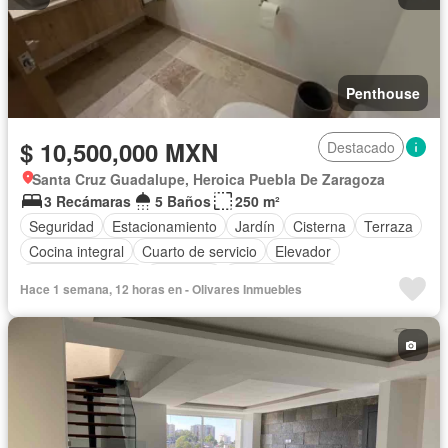
Penthouse
$ 10,500,000 MXN
Destacado
Santa Cruz Guadalupe, Heroica Puebla De Zaragoza
3 Recámaras
5 Baños
250 m²
Seguridad
Estacionamiento
Jardín
Cisterna
Terraza
Cocina integral
Cuarto de servicio
Elevador
Cocina equipada
Gimnasio
Sala polivalente
Hace 1 semana, 12 horas en - Olivares Inmuebles
Zona infantil
Acceso para personas con discapacidad
Bodega
Aire acondicionado
Azotea
Cuarto de Limpieza
Cancha de tenis
Asador
Zonas verdes
Despacho
Recámara con closet
Caseta de vigilancia
Vista panorámica
Sin amueblar