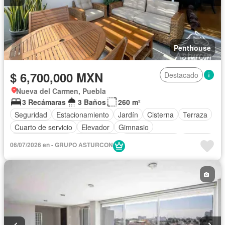
Penthouse
$ 6,700,000 MXN
Destacado
Nueva del Carmen, Puebla
3 Recámaras
3 Baños
260 m²
Seguridad
Estacionamiento
Jardín
Cisterna
Terraza
Cuarto de servicio
Elevador
Gimnasio
Cocina equipada
Zona infantil
Sala polivalente
Internet
06/07/2026 en - GRUPO ASTURCON
Circuito cerrado de televisión
Electricidad
Azotea
Cuarto de Limpieza
Televisión por cable
Asador
Zonas verdes
Vista panorámica
Caseta de vigilancia
Cocina integral
Agua
Gas natural
Recámara con closet
Sin amueblar