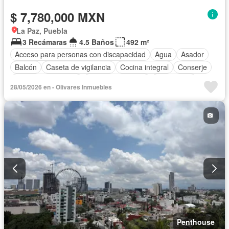
$ 7,780,000 MXN
La Paz, Puebla
3 Recámaras
4.5 Baños
492 m²
Acceso para personas con discapacidad
Agua
Asador
Balcón
Caseta de vigilancia
Cocina integral
Conserje
Cuarto de Limpieza
Cuarto de servicio
Electricidad
28/05/2026 en - Olivares Inmuebles
Elevador
Estacionamiento
Gimnasio
Jardín
Recámara con closet
Azotea
Sala polivalente
Seguridad
Terraza
Vista panorámica
Zonas verdes
Sin amueblar
Penthouse