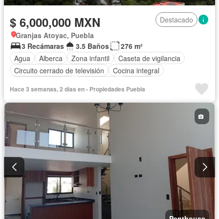
$ 6,000,000 MXN
Destacado
Granjas Atoyac, Puebla
3 Recámaras
3.5 Baños
276 m²
Agua
Alberca
Zona infantil
Caseta de vigilancia
Circuito cerrado de televisión
Cocina integral
Cuarto de servicio
Electricidad
Elevador
Hace 3 semanas, 2 días en - Propiedades Puebla
Estacionamiento
Gimnasio
Despacho
Recámara con closet
Sala polivalente
Terraza
Zonas verdes
Sin amueblar
Penthouse