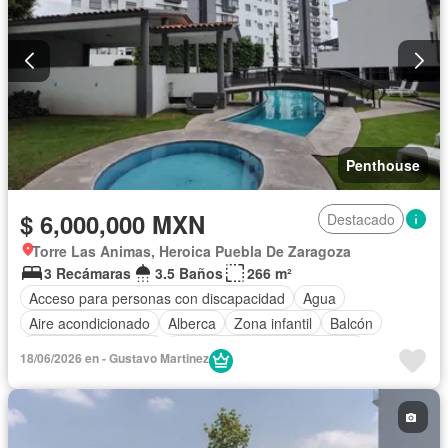
Penthouse
$ 6,000,000 MXN
Destacado
Torre Las Animas, Heroica Puebla De Zaragoza
3 Recámaras
3.5 Baños
266 m²
Acceso para personas con discapacidad
Agua
Aire acondicionado
Alberca
Zona infantil
Balcón
Caseta de vigilancia
Circuito cerrado de televisión
18/06/2026 en - Gustavo Martinez
Cisterna
Cocina equipada
Cocina integral
Cuarto de Limpieza
Cuarto de servicio
Electricidad
Elevador
Estacionamiento
Gas natural
Gimnasio
Internet
Jardín
Sala polivalente
Seguridad