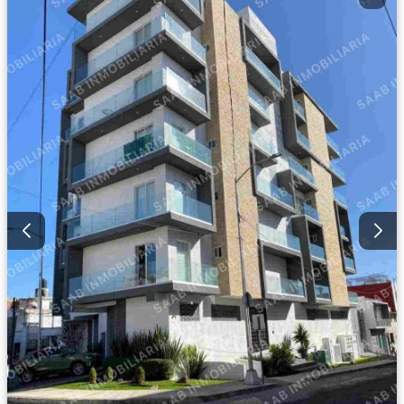
Despacho
Vista panorámica
Recámara con closet
Caseta de vigilancia
Conserje
Wifi
Permite mascotas
Permite niños
Solo familias
Parcialmente amueblado