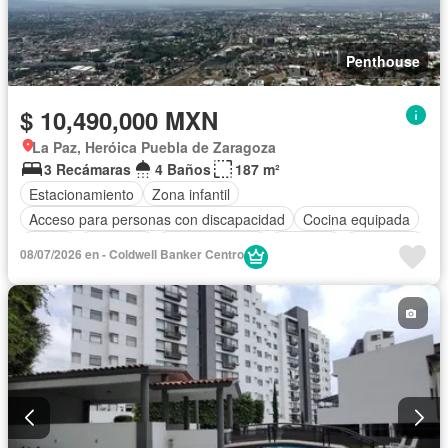
Penthouse
$ 10,490,000 MXN
La Paz, Heróica Puebla de Zaragoza
3 Recámaras
4 Baños
187 m²
Estacionamiento
Zona infantil
Acceso para personas con discapacidad
Cocina equipada
Jardín
Gimnasio
Cocina integral
Elevador
Seguridad
08/07/2026 en - Coldwell Banker Centro
Alberca
Cancha de tenis
Terraza
Patio
Sin amueblar