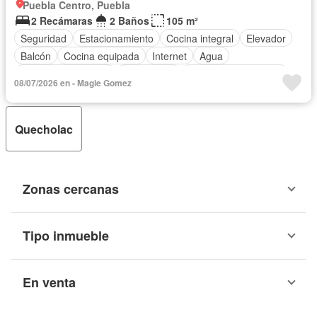
Puebla Centro, Puebla
2 Recámaras
2 Baños
105 m²
Seguridad
Estacionamiento
Cocina integral
Elevador
Balcón
Cocina equipada
Internet
Agua
Televisión por cable
Gas natural
Recámara con closet
08/07/2026 en - Magie Gomez
Caseta de vigilancia
Completamente amueblado
Quecholac
Zonas cercanas
Tipo inmueble
En venta