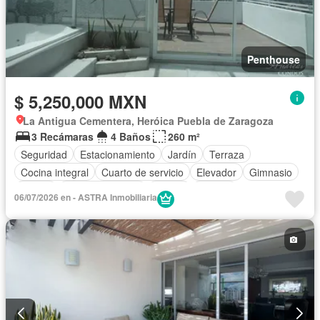
Penthouse
$ 5,250,000 MXN
La Antigua Cementera, Heróica Puebla de Zaragoza
3 Recámaras
4 Baños
260 m²
Seguridad
Estacionamiento
Jardín
Terraza
Cocina integral
Cuarto de servicio
Elevador
Gimnasio
Balcón
Cocina equipada
Azotea
Jacuzzi
06/07/2026 en - ASTRA Inmobiliaria
Caseta de vigilancia
Completamente amueblado