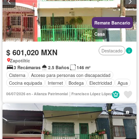
Remate Bancario
Casa
$ 601,020 MXN
Destacado
Zapotiltic
3 Recámaras
2.5 Baños
146 m²
Cisterna
Acceso para personas con discapacidad
Cocina equipada
Internet
Bodega
Electricidad
Agua
Cuarto de Limpieza
Recámara con closet
Sin amueblar
06/07/2026 en - Alianza Patrimonial │Francisco López López