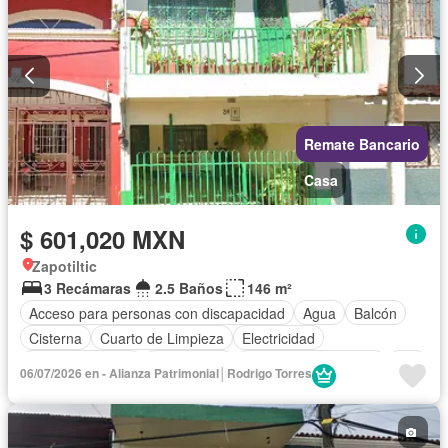
Remate Bancario
Casa
$ 601,020 MXN
Zapotiltic
3 Recámaras
2.5 Baños
146 m²
Acceso para personas con discapacidad
Agua
Balcón
Cisterna
Cuarto de Limpieza
Electricidad
Estacionamiento
Gas natural
Recámara con closet
Wifi
06/07/2026 en - Alianza Patrimonial│Rodrigo Torres
Sin amueblar