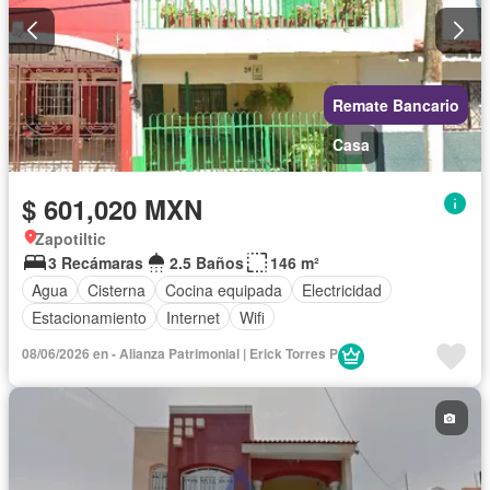
Remate Bancario
Casa
$ 601,020 MXN
Zapotiltic
3 Recámaras
2.5 Baños
146 m²
Agua
Cisterna
Cocina equipada
Electricidad
Estacionamiento
Internet
Wifi
08/06/2026 en - Alianza Patrimonial | Erick Torres P