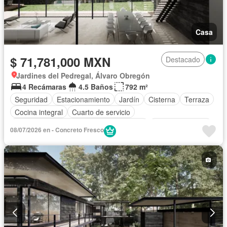
Casa
$ 71,781,000 MXN
Destacado
Jardines del Pedregal, Álvaro Obregón
4 Recámaras
4.5 Baños
792 m²
Seguridad
Estacionamiento
Jardín
Cisterna
Terraza
Cocina integral
Cuarto de servicio
Acceso para personas con discapacidad
Cocina equipada
08/07/2026 en - Concreto Fresco
Bodega
Circuito cerrado de televisión
Electricidad
Agua
Cuarto de Limpieza
Zonas verdes
Despacho
Recámara con closet
Caseta de vigilancia
Sin amueblar