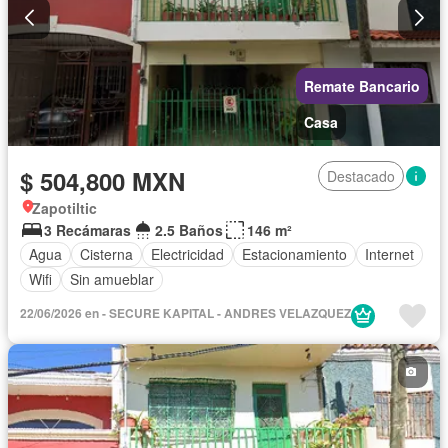
Remate Bancario
Casa
$ 504,800 MXN
Destacado
Zapotiltic
3 Recámaras
2.5 Baños
146 m²
Agua
Cisterna
Electricidad
Estacionamiento
Internet
Wifi
Sin amueblar
22/06/2026 en - SECURE KAPITAL - ANDRES VELAZQUEZ