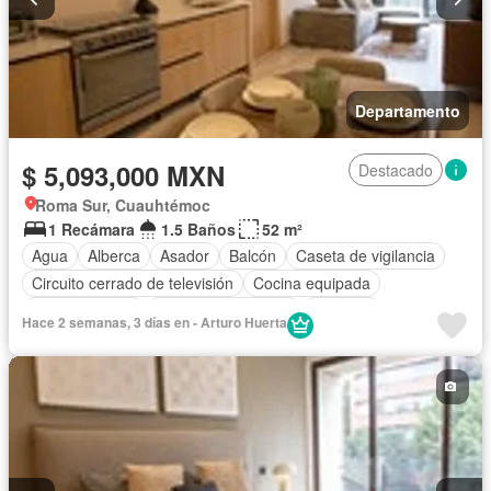
Departamento
$ 5,093,000 MXN
Destacado
Roma Sur, Cuauhtémoc
1 Recámara
1.5 Baños
52 m²
Agua
Alberca
Asador
Balcón
Caseta de vigilancia
Circuito cerrado de televisión
Cocina equipada
Cocina integral
Cuarto de Limpieza
Elevador
Hace 2 semanas, 3 días en - Arturo Huerta
Estacionamiento
Gimnasio
Jacuzzi
Jardín
Recámara con closet
Azotea
Sala polivalente
Seguridad
Terraza
Vista panorámica
Zonas verdes
Sin amueblar