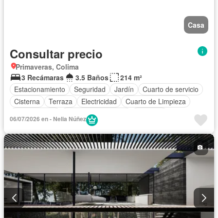
Casa
Consultar precio
Primaveras, Colima
3 Recámaras
3.5 Baños
214 m²
Estacionamiento
Seguridad
Jardín
Cuarto de servicio
Cisterna
Terraza
Electricidad
Cuarto de Limpieza
Zonas verdes
Caseta de vigilancia
Conserje
06/07/2026 en - Nelia Núñez
Permite mascotas
Sin amueblar