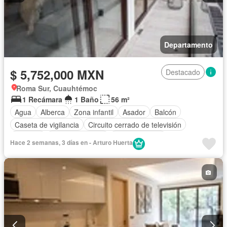
Departamento
$ 5,752,000 MXN
Destacado
Roma Sur, Cuauhtémoc
1 Recámara
1 Baño
56 m²
Agua
Alberca
Zona infantil
Asador
Balcón
Caseta de vigilancia
Circuito cerrado de televisión
Cisterna
Cocina equipada
Cocina integral
Hace 2 semanas, 3 días en - Arturo Huerta
Cuarto de Limpieza
Elevador
Estacionamiento
Gimnasio
Jacuzzi
Recámara con closet
Azotea
Seguridad
Vista panorámica
Sin amueblar