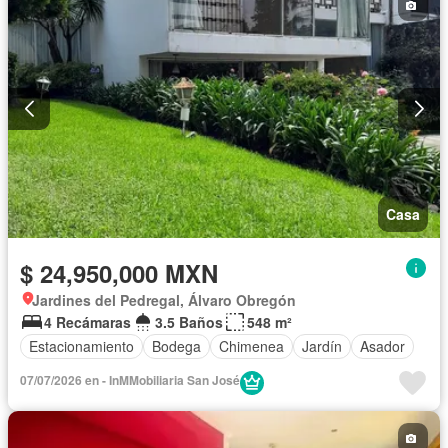
Casa
$ 24,950,000 MXN
Jardines del Pedregal, Álvaro Obregón
4 Recámaras
3.5 Baños
548 m²
Estacionamiento
Bodega
Chimenea
Jardín
Asador
07/07/2026 en - InMMobiliaria San José