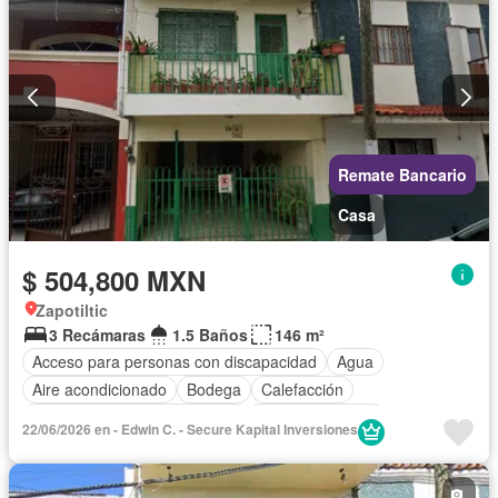
Remate Bancario
Casa
$ 504,800 MXN
Zapotiltic
3 Recámaras
1.5 Baños
146 m²
Acceso para personas con discapacidad
Agua
Aire acondicionado
Bodega
Calefacción
Circuito cerrado de televisión
Cocina equipada
22/06/2026 en - Edwin C. - Secure Kapital Inversiones
Cocina integral
Cuarto de Limpieza
Cuarto de servicio
Electricidad
Estacionamiento
Gas natural
Internet