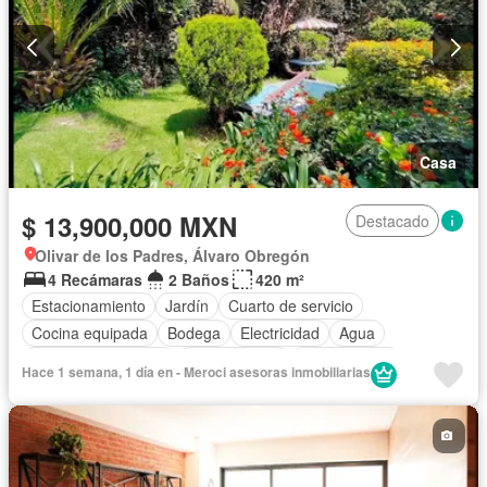
Casa
$ 13,900,000 MXN
Destacado
Olivar de los Padres, Álvaro Obregón
4 Recámaras
2 Baños
420 m²
Estacionamiento
Jardín
Cuarto de servicio
Cocina equipada
Bodega
Electricidad
Agua
Cuarto de Limpieza
Zonas verdes
Sin amueblar
Hace 1 semana, 1 día en - Meroci asesoras inmobiliarias