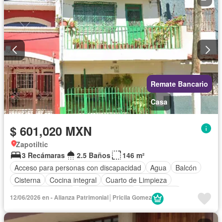
Jardín
Despacho
Recámara con closet
Azotea
Sala polivalente
Seguridad
Televisión por cable
Vista panorámica
Wifi
Zonas verdes
Parcialmente amueblado
Remate Bancario
Casa
$ 601,020 MXN
Zapotiltic
3 Recámaras
2.5 Baños
146 m²
Acceso para personas con discapacidad
Agua
Balcón
Cisterna
Cocina integral
Cuarto de Limpieza
Cuarto de servicio
Estacionamiento
Gas natural
12/06/2026 en - Alianza Patrimonial│Pricila Gomez
Internet
Recámara con closet
Televisión por cable
Vista panorámica
Wifi