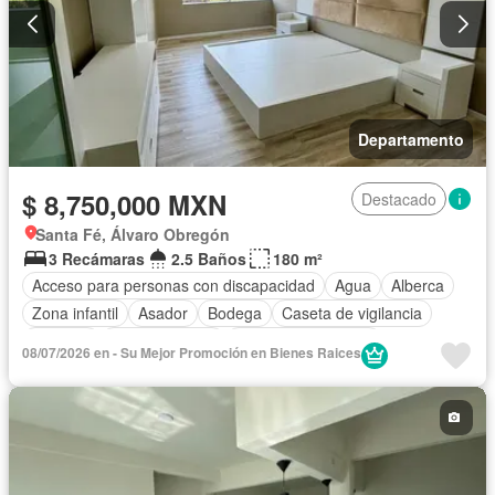
Departamento
$ 8,750,000 MXN
Destacado
Santa Fé, Álvaro Obregón
3 Recámaras
2.5 Baños
180 m²
Acceso para personas con discapacidad
Agua
Alberca
Zona infantil
Asador
Bodega
Caseta de vigilancia
Cisterna
Cocina integral
Cuarto de Limpieza
08/07/2026 en - Su Mejor Promoción en Bienes Raices
Cuarto de servicio
Electricidad
Elevador
Estacionamiento
Gimnasio
Jardín
Recámara con closet
Sala polivalente
Seguridad
Vista panorámica
Zonas verdes
Sin amueblar