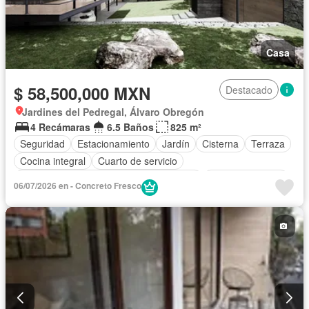
Casa
$ 58,500,000 MXN
Destacado
Jardines del Pedregal, Álvaro Obregón
4 Recámaras
6.5 Baños
825 m²
Seguridad
Estacionamiento
Jardín
Cisterna
Terraza
Cocina integral
Cuarto de servicio
Acceso para personas con discapacidad
Cocina equipada
06/07/2026 en - Concreto Fresco
Bodega
Circuito cerrado de televisión
Electricidad
Agua
Cuarto de Limpieza
Zonas verdes
Despacho
Recámara con closet
Sin amueblar