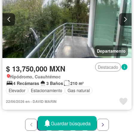
Departamento
$ 13,750,000 MXN
Destacado
Hipódromo, Cuauhtémoc
4 Recámaras
3 Baños
210 m²
Elevador
Estacionamiento
Gas natural
22/06/2026 en - DAVID MARIN
Guardar búsqueda
1
2
3
4
5