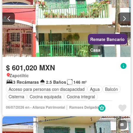
Remate Bancario
Casa
$ 601,020 MXN
Zapotiltic
3 Recámaras
2.5 Baños
146 m²
Acceso para personas con discapacidad
Agua
Balcón
Cisterna
Cocina equipada
Cocina integral
Cuarto de Limpieza
Cuarto de servicio
Electricidad
06/07/2026 en - Alianza Patrimonial │ Ramses Delgado
Estacionamiento
Internet
Recámara con closet
Televisión por cable
Vista panorámica
Wifi
Sin amueblar