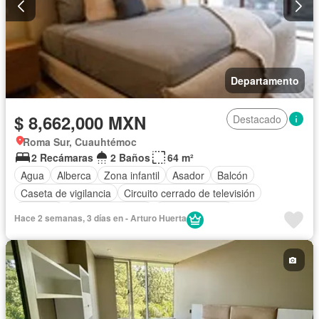
Departamento
$ 8,662,000 MXN
Destacado
Roma Sur, Cuauhtémoc
2 Recámaras
2 Baños
64 m²
Agua
Alberca
Zona infantil
Asador
Balcón
Caseta de vigilancia
Circuito cerrado de televisión
Cisterna
Cocina equipada
Cocina integral
Hace 2 semanas, 3 días en - Arturo Huerta
Cuarto de Limpieza
Elevador
Estacionamiento
Gimnasio
Jacuzzi
Recámara con closet
Azotea
Seguridad
Terraza
Vista panorámica
Sin amueblar