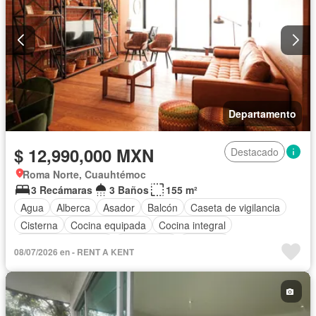
Departamento
$ 12,990,000 MXN
Destacado
Roma Norte, Cuauhtémoc
3 Recámaras
3 Baños
155 m²
Agua
Alberca
Asador
Balcón
Caseta de vigilancia
Cisterna
Cocina equipada
Cocina integral
Cuarto de Limpieza
Electricidad
Elevador
08/07/2026 en - RENT A KENT
Estacionamiento
Gimnasio
Internet
Recámara con closet
Azotea
Seguridad
Terraza
Vista panorámica
Wifi
Completamente amueblado