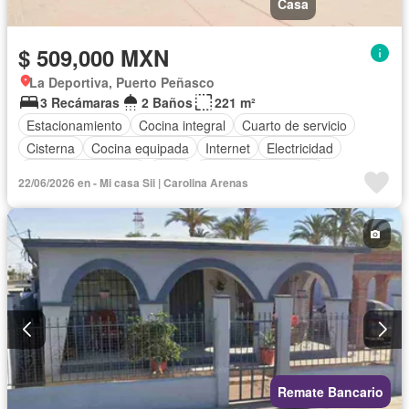
Casa
$ 509,000 MXN
La Deportiva, Puerto Peñasco
3 Recámaras
2 Baños
221 m²
Estacionamiento
Cocina integral
Cuarto de servicio
Cisterna
Cocina equipada
Internet
Electricidad
Cuarto de Limpieza
Agua
Televisión por cable
22/06/2026 en - Mi casa Sii | Carolina Arenas
Gas natural
Recámara con closet
Wifi
Permite mascotas
Permite niños
Parcialmente amueblado
Remate Bancario