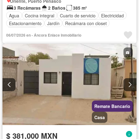
Oriente, Puerto Peñasco
3 Recámaras
2 Baños
385 m²
Agua
Cocina integral
Cuarto de servicio
Electricidad
Estacionamiento
Jardín
Recámara con closet
Sin amueblar
06/07/2026 en - Áncora Enlace Inmobiliario
Remate Bancario
Casa
$ 381,000 MXN