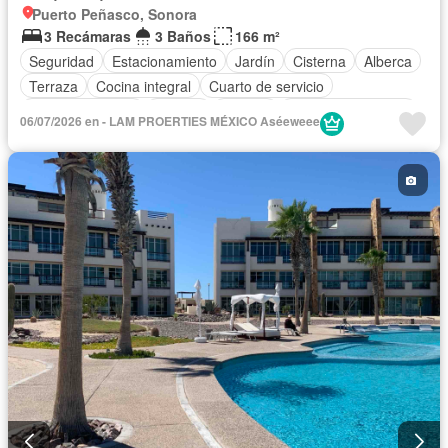
Puerto Peñasco, Sonora
3 Recámaras
3 Baños
166 m²
Seguridad
Estacionamiento
Jardín
Cisterna
Alberca
Terraza
Cocina integral
Cuarto de servicio
Cocina equipada
Internet
Bodega
Aire acondicionado
06/07/2026 en - LAM PROERTIES MÉXICO Aséeweee
Electricidad
Azotea
Jacuzzi
Agua
Chimenea
Vista panorámica
Recámara con closet
Caseta de vigilancia
Sin amueblar