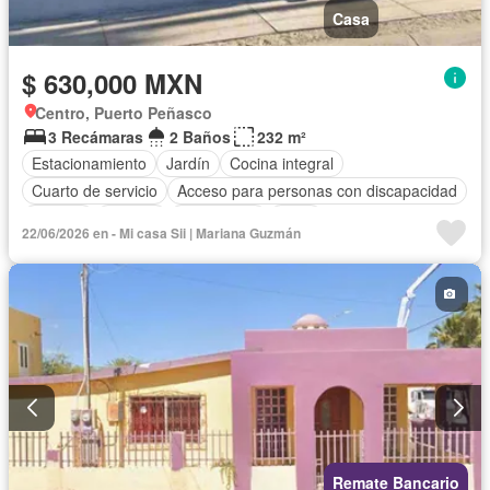
Casa
$ 630,000 MXN
Centro, Puerto Peñasco
3 Recámaras
2 Baños
232 m²
Estacionamiento
Jardín
Cocina integral
Cuarto de servicio
Acceso para personas con discapacidad
Internet
Bodega
Electricidad
Agua
22/06/2026 en - Mi casa Sii | Mariana Guzmán
Cuarto de Limpieza
Televisión por cable
Gas natural
Zonas verdes
Vista panorámica
Recámara con closet
Conserje
Wifi
Permite mascotas
Permite niños
Sin amueblar
Remate Bancario