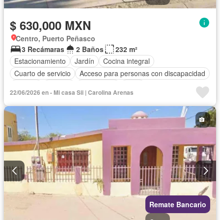
$ 630,000 MXN
Centro, Puerto Peñasco
3 Recámaras
2 Baños
232 m²
Estacionamiento
Jardín
Cocina integral
Cuarto de servicio
Acceso para personas con discapacidad
Internet
Bodega
Electricidad
Agua
22/06/2026 en - Mi casa Sii | Carolina Arenas
Cuarto de Limpieza
Gas natural
Televisión por cable
Zonas verdes
Vista panorámica
Recámara con closet
Conserje
Wifi
Permite mascotas
Permite niños
Sin amueblar
Remate Bancario