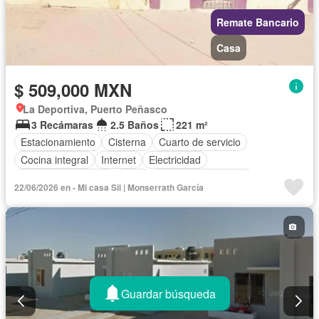
Remate Bancario
Casa
$ 509,000 MXN
La Deportiva, Puerto Peñasco
3 Recámaras
2.5 Baños
221 m²
Estacionamiento
Cisterna
Cuarto de servicio
Cocina integral
Internet
Electricidad
Cuarto de Limpieza
Agua
Televisión por cable
22/06/2026 en - Mi casa Sii | Monserrath García
Gas natural
Recámara con closet
Wifi
Cocina equipada
Permite mascotas
Permite niños
Parcialmente amueblado
Guardar búsqueda