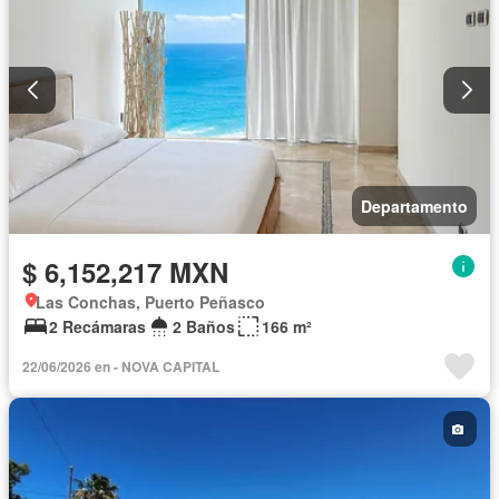
Vista panorámica
Recámara con closet
Caseta de vigilancia
Parcialmente amueblado
Departamento
$ 6,152,217 MXN
Las Conchas, Puerto Peñasco
2 Recámaras
2 Baños
166 m²
22/06/2026 en - NOVA CAPITAL