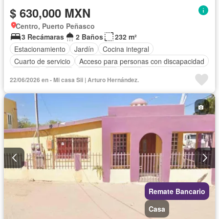
$ 630,000 MXN
Centro, Puerto Peñasco
3 Recámaras
2 Baños
232 m²
Estacionamiento
Jardín
Cocina integral
Cuarto de servicio
Acceso para personas con discapacidad
Internet
Bodega
Electricidad
Agua
22/06/2026 en - Mi casa Sii | Arturo Hernández.
Cuarto de Limpieza
Televisión por cable
Gas natural
Zonas verdes
Vista panorámica
Recámara con closet
Conserje
Wifi
Permite mascotas
Permite niños
Sin amueblar
Remate Bancario
Casa