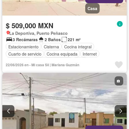
Casa
$ 509,000 MXN
La Deportiva, Puerto Peñasco
3 Recámaras
2 Baños
221 m²
Estacionamiento
Cisterna
Cocina integral
Cuarto de servicio
Cocina equipada
Internet
Electricidad
Cuarto de Limpieza
Agua
22/06/2026 en - Mi casa Sii | Mariana Guzmán
Televisión por cable
Gas natural
Recámara con closet
Wifi
Permite mascotas
Permite niños
Parcialmente amueblado