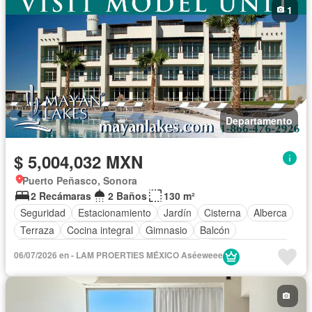
1
Asador
Vista panorámica
Recámara con closet
Caseta de vigilancia
Permite mascotas
Permite niños
Sin amueblar
Departamento
$ 5,004,032 MXN
Puerto Peñasco, Sonora
2 Recámaras
2 Baños
130 m²
Seguridad
Estacionamiento
Jardín
Cisterna
Alberca
Terraza
Cocina integral
Gimnasio
Balcón
Acceso para personas con discapacidad
Cocina equipada
06/07/2026 en - LAM PROERTIES MÉXICO Aséeweee
Zona infantil
Internet
Aire acondicionado
Electricidad
Azotea
Jacuzzi
Agua
Cuarto de Limpieza
Cancha de tenis
Calefacción
Asador
Chimenea