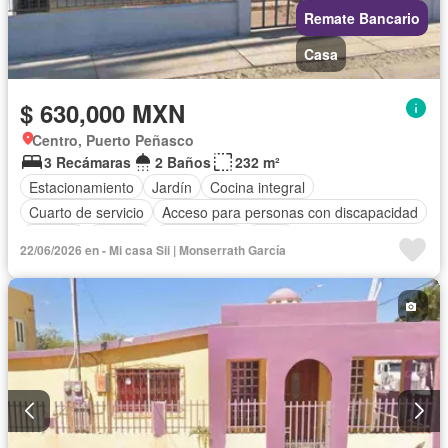
Remate Bancario
Casa
$ 630,000 MXN
Centro, Puerto Peñasco
3 Recámaras
2 Baños
232 m²
Estacionamiento
Jardín
Cocina integral
Cuarto de servicio
Acceso para personas con discapacidad
Internet
Bodega
Electricidad
Agua
22/06/2026 en - Mi casa Sii | Monserrath García
Cuarto de Limpieza
Televisión por cable
Gas natural
Zonas verdes
Vista panorámica
Recámara con closet
Conserje
Wifi
Permite mascotas
Permite niños
Sin amueblar