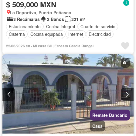
$ 509,000 MXN
La Deportiva, Puerto Peñasco
3 Recámaras
2 Baños
221 m²
Estacionamiento
Cocina integral
Cuarto de servicio
Cisterna
Cocina equipada
Internet
Electricidad
Cuarto de Limpieza
Agua
Televisión por cable
22/06/2026 en - Mi casa Sii | Ernesto Garcia Rangel
Gas natural
Recámara con closet
Wifi
Permite mascotas
Permite niños
Parcialmente amueblado
Remate Bancario
Casa