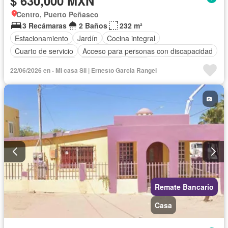
$ 630,000 MXN
Centro, Puerto Peñasco
3 Recámaras
2 Baños
232 m²
Estacionamiento
Jardín
Cocina integral
Cuarto de servicio
Acceso para personas con discapacidad
Internet
Bodega
Electricidad
Agua
22/06/2026 en - Mi casa Sii | Ernesto Garcia Rangel
Cuarto de Limpieza
Televisión por cable
Gas natural
Zonas verdes
Vista panorámica
Recámara con closet
Conserje
Wifi
Permite mascotas
Permite niños
Sin amueblar
Remate Bancario
Casa