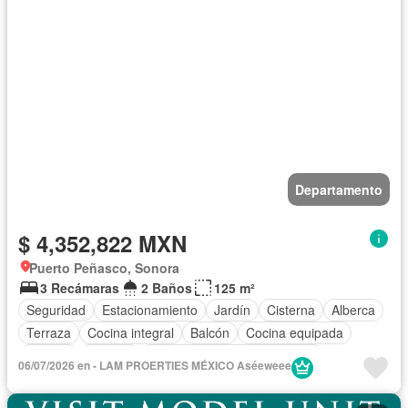
Departamento
$ 4,352,822 MXN
Puerto Peñasco, Sonora
3 Recámaras
2 Baños
125 m²
Seguridad
Estacionamiento
Jardín
Cisterna
Alberca
Terraza
Cocina integral
Balcón
Cocina equipada
Internet
Bodega
Circuito cerrado de televisión
06/07/2026 en - LAM PROERTIES MÉXICO Aséeweee
Electricidad
Aire acondicionado
Azotea
Jacuzzi
Agua
Cuarto de Limpieza
Cancha de tenis
Chimenea