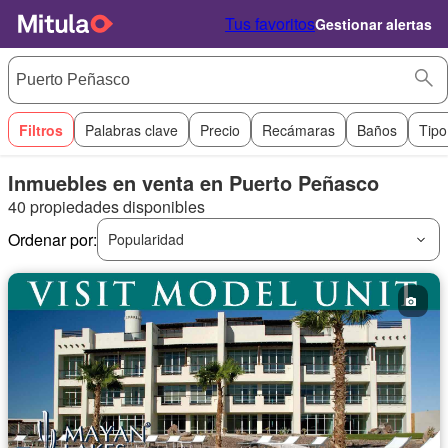
Tus favoritos
Gestionar alertas
Filtros
Palabras clave
Precio
Recámaras
Baños
Tipo
Inmuebles en venta en Puerto Peñasco
40 propiedades disponibles
Ordenar por:
Popularidad