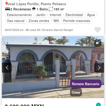
José López Portillo, Puerto Peñasco
2 Recámaras
1 Baño
185 m²
Estacionamiento
Jardín
Internet
Electricidad
Agua
Gas natural
Zonas verdes
Wifi
Permite mascotas
Permite niños
Solo familias
Parcialmente amueblado
06/07/2026 en - Mi casa Sii | Ernesto Garcia Rangel
Remate Bancario
Casa