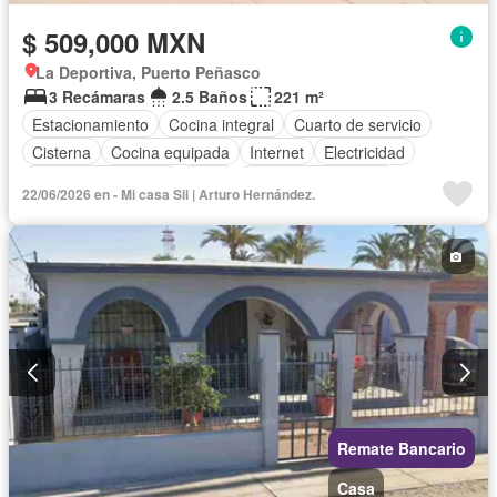
$ 509,000 MXN
La Deportiva, Puerto Peñasco
3 Recámaras
2.5 Baños
221 m²
Estacionamiento
Cocina integral
Cuarto de servicio
Cisterna
Cocina equipada
Internet
Electricidad
Cuarto de Limpieza
Agua
Televisión por cable
22/06/2026 en - Mi casa Sii | Arturo Hernández.
Gas natural
Recámara con closet
Wifi
Permite mascotas
Permite niños
Parcialmente amueblado
Remate Bancario
Casa