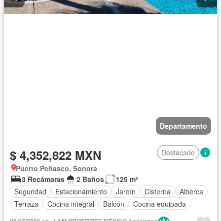
Departamento
$ 4,352,822 MXN
Destacado
Puerto Peñasco, Sonora
3 Recámaras
2 Baños
125 m²
Seguridad
Estacionamiento
Jardín
Cisterna
Alberca
Terraza
Cocina integral
Balcón
Cocina equipada
Internet
Bodega
Circuito cerrado de televisión