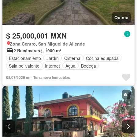
Quinta
$ 25,000,001 MXN
Zona Centro, San Miguel de Allende
2 Recámaras
900 m²
Estacionamiento
Jardín
Cisterna
Cocina equipada
Sala polivalente
Internet
Agua
Bodega
Vista panorámica
Recámara con closet
08/07/2026 en - Terranova Inmuebles