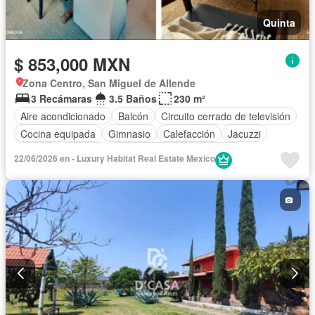
Quinta
$ 853,000 MXN
Zona Centro, San Miguel de Allende
3 Recámaras
3.5 Baños
230 m²
Aire acondicionado
Balcón
Circuito cerrado de televisión
Cocina equipada
Gimnasio
Calefacción
Jacuzzi
Alberca
Terraza
Completamente amueblado
22/06/2026 en - Luxury Habitat Real Estate Mexico