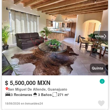
6
fotos
Quinta
$ 5,500,000 MXN
San Miguel De Allende, Guanajuato
3 Recámaras
3 Baños
271 m²
18/06/2026 en Inmuebles24