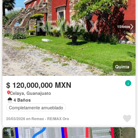
15
fotos
Quinta
$ 120,000,000 MXN
Celaya, Guanajuato
4 Baños
Completamente amueblado
20/03/2026 en Remax - RE/MAX Oro