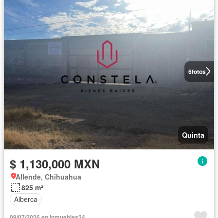
6
fotos
Quinta
$ 1,130,000 MXN
Allende, Chihuahua
825 m²
Alberca
09/07/2026 en Inmuebles24