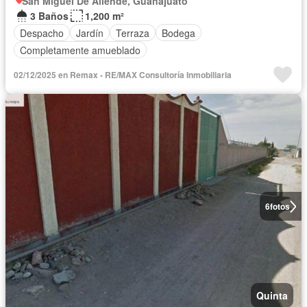
San Miguel De Allende, Guanajuato
3 Baños
1,200 m²
Despacho
Jardín
Terraza
Bodega
Completamente amueblado
02/12/2025 en Remax - RE/MAX Consultoría Inmobiliaria
6
fotos
Quinta