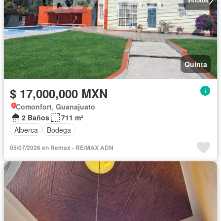
44
fotos
Quinta
$ 17,000,000 MXN
Comonfort, Guanajuato
2 Baños
711 m²
Alberca
Bodega
05/07/2026 en Remax - RE/MAX ADN