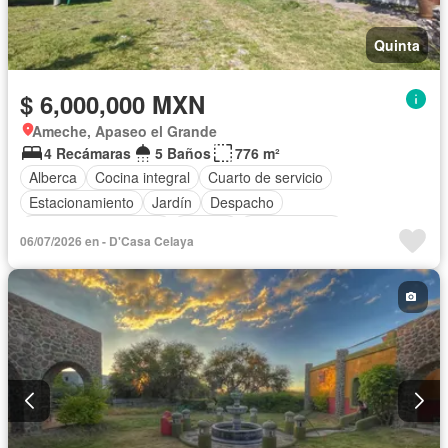
Quinta
$ 6,000,000 MXN
Ameche, Apaseo el Grande
4 Recámaras
5 Baños
776 m²
Alberca
Cocina integral
Cuarto de servicio
Estacionamiento
Jardín
Despacho
Recámara con closet
Terraza
Zonas verdes
06/07/2026 en - D'Casa Celaya