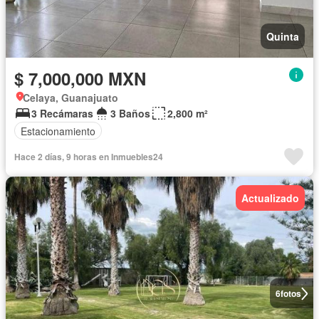
Quinta
$ 7,000,000 MXN
Celaya, Guanajuato
3 Recámaras
3 Baños
2,800 m²
Estacionamiento
Hace 2 días, 9 horas en Inmuebles24
Actualizado
6
fotos