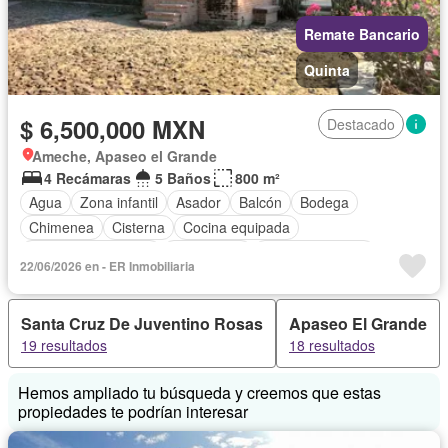
Remate Bancario
Quinta
$ 6,500,000 MXN
Destacado
Ameche, Apaseo el Grande
4 Recámaras
5 Baños
800 m²
Agua
Zona infantil
Asador
Balcón
Bodega
Chimenea
Cisterna
Cocina equipada
Cuarto de Limpieza
Electricidad
Estacionamiento
22/06/2026 en - ER Inmobiliaria
Recámara con closet
Sala polivalente
Seguridad
Vista panorámica
Sin amueblar
Santa Cruz De Juventino Rosas
Apaseo El Grande
19 resultados
18 resultados
Hemos ampliado tu búsqueda y creemos que estas
propiedades te podrían interesar