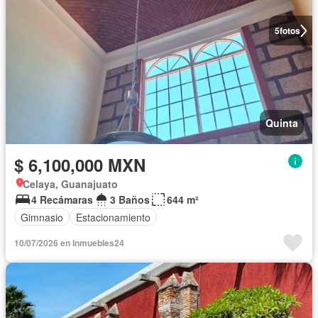
5
fotos
Quinta
$ 6,100,000 MXN
Celaya, Guanajuato
4 Recámaras
3 Baños
644 m²
Gimnasio
Estacionamiento
10/07/2026 en Inmuebles24