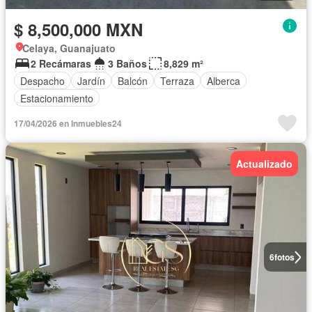
$ 8,500,000 MXN
Celaya, Guanajuato
2 Recámaras
3 Baños
8,829 m²
Despacho
Jardín
Balcón
Terraza
Alberca
Estacionamiento
17/04/2026 en Inmuebles24
Actualizado
6
fotos