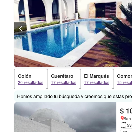
Colón
Querétaro
El Marqués
Comon
20 resultados
17 resultados
17 resultados
15 resu
Hemos ampliado tu búsqueda y creemos que estas prop
$ 1
San 
53