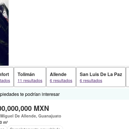
fort
Tolimán
Allende
San Luis De La Paz
ltados
11 resultados
6 resultados
6 resultados
iedades te podrían interesar
00,000,000 MXN
Miguel De Allende, Guanajuato
0 m²