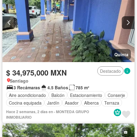
Quinta
$ 34,975,000 MXN
Destacado
Santiago
3 Recámaras
4.5 Baños
785 m²
Aire acondicionado
Balcón
Estacionamiento
Conserje
Cocina equipada
Jardín
Asador
Alberca
Terraza
Hace 2 semanas, 2 días en - MONTEDA GRUPO
INMOBILIARIO