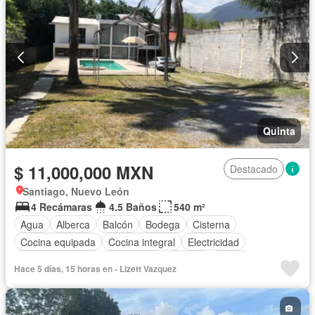
Completamente amueblado
Quinta
$ 11,000,000 MXN
Destacado
Santiago, Nuevo León
4 Recámaras
4.5 Baños
540 m²
Agua
Alberca
Balcón
Bodega
Cisterna
Cocina equipada
Cocina integral
Electricidad
Estacionamiento
Gas natural
Jacuzzi
Jardín
Hace 5 días, 15 horas en - Lizett Vazquez
Recámara con closet
Vista panorámica
Sin amueblar