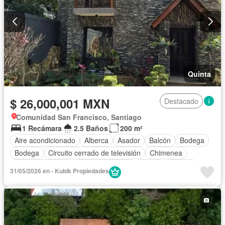
Quinta
$ 26,000,001 MXN
Destacado
Comunidad San Francisco, Santiago
1 Recámara
2.5 Baños
200 m²
Aire acondicionado
Alberca
Asador
Balcón
Bodega
Bodega
Circuito cerrado de televisión
Chimenea
Cocina equipada
Estacionamiento
Jardín
Terraza
31/05/2026 en - Kubik Propiedades
Zonas verdes
Completamente amueblado