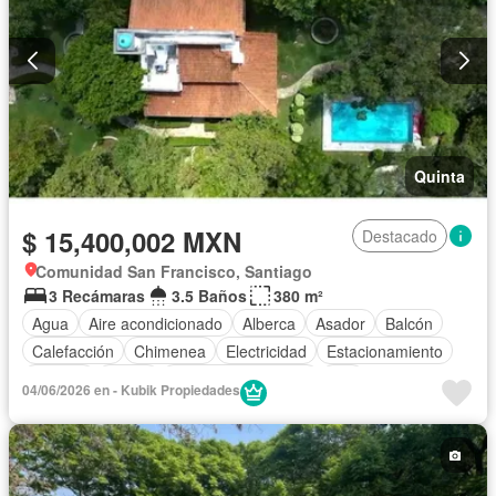
Quinta
$ 15,400,002 MXN
Destacado
Comunidad San Francisco, Santiago
3 Recámaras
3.5 Baños
380 m²
Agua
Aire acondicionado
Alberca
Asador
Balcón
Calefacción
Chimenea
Electricidad
Estacionamiento
Internet
Jardín
Televisión por cable
Wifi
04/06/2026 en - Kubik Propiedades
Zonas verdes