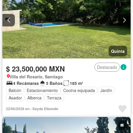
Quinta
$ 23,500,000 MXN
Destacado
Villa del Rosario, Santiago
4 Recámaras
5 Baños
185 m²
Balcón
Estacionamiento
Cocina equipada
Jardín
Asador
Alberca
Terraza
22/06/2026 en - Sayda Elizondo