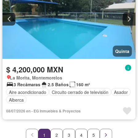
Quinta
$ 4,200,000 MXN
La Morita, Montemorelos
3 Recámaras
2.5 Baños
160 m²
Aire acondicionado
Circuito cerrado de televisión
Asador
Alberca
08/07/2026 en - EG Inmuebles & Proyectos
1
2
3
4
5