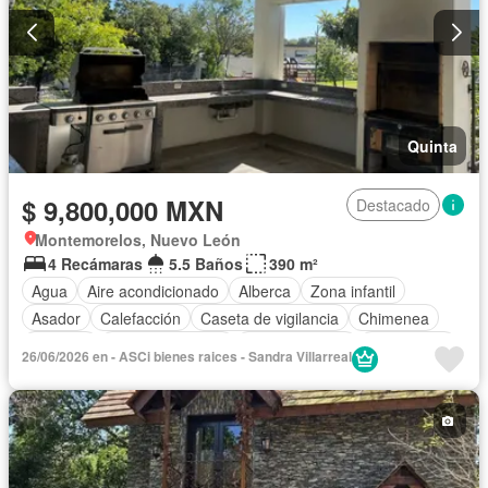
Quinta
$ 9,800,000 MXN
Destacado
Montemorelos, Nuevo León
4 Recámaras
5.5 Baños
390 m²
Agua
Aire acondicionado
Alberca
Zona infantil
Asador
Calefacción
Caseta de vigilancia
Chimenea
Cisterna
Cocina equipada
Cocina integral
Electricidad
26/06/2026 en - ASCi bienes raices - Sandra Villarreal
Estacionamiento
Internet
Jardín
Recámara con closet
Seguridad
Televisión por cable
Terraza
Wifi
Zonas verdes
Parcialmente amueblado