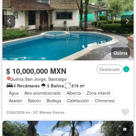
Quinta
$ 10,000,000 MXN
Destacado
Quinta San Jorge, Santiago
4 Recámaras
5 Baños
519 m²
Agua
Aire acondicionado
Alberca
Zona infantil
Asador
Balcón
Bodega
Calefacción
Chimenea
Cisterna
Cocina equipada
Cocina integral
22/06/2026 en - DC Bienes Raíces
Cuarto de Limpieza
Electricidad
Estacionamiento
Internet
Jardín
Recámara con closet
Sala polivalente
Televisión por cable
Terraza
Wifi
Zonas verdes