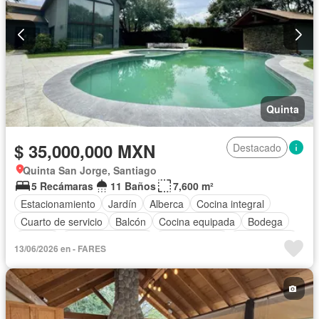
Quinta
$ 35,000,000 MXN
Destacado
Quinta San Jorge, Santiago
5 Recámaras
11 Baños
7,600 m²
Estacionamiento
Jardín
Alberca
Cocina integral
Cuarto de servicio
Balcón
Cocina equipada
Bodega
Jacuzzi
Permite mascotas
Permite niños
Solo familias
13/06/2026 en - FARES
Completamente amueblado