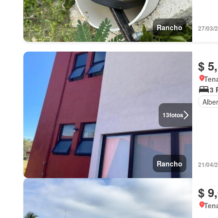
Rancho
27/03/
$ 5
Ten
3 
Albe
13
fotos
Rancho
21/04/
$ 9
Ten