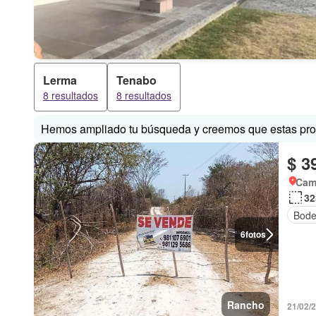
Lerma
Tenabo
8 resultados
8 resultados
Hemos ampliado tu búsqueda y creemos que estas prop
$ 3
Cam
32
Bod
6
fotos
Rancho
21/02/