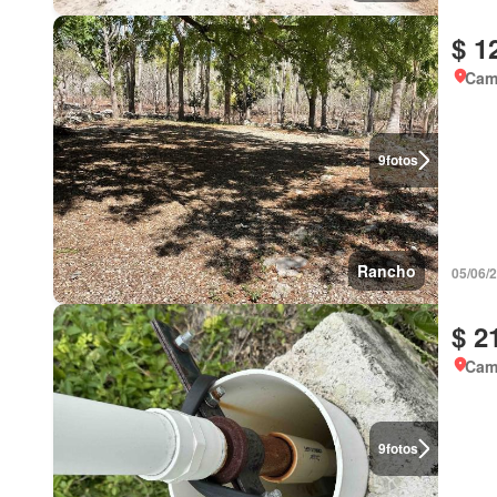
$ 1
Cam
9
fotos
Rancho
05/06/
$ 2
Cam
9
fotos