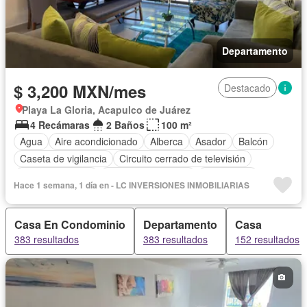
Departamento
$ 3,200 MXN/mes
Destacado
Playa La Gloria, Acapulco de Juárez
4 Recámaras
2 Baños
100 m²
Agua
Aire acondicionado
Alberca
Asador
Balcón
Caseta de vigilancia
Circuito cerrado de televisión
Cocina equipada
Cuarto de Limpieza
Electricidad
Hace 1 semana, 1 día en - LC INVERSIONES INMOBILIARIAS
Estacionamiento
Gas natural
Internet
Jardín
Recámara con closet
Seguridad
Terraza
Permite niños
Casa En Condominio
Departamento
Casa
Solo familias
Completamente amueblado
383 resultados
383 resultados
152 resultados