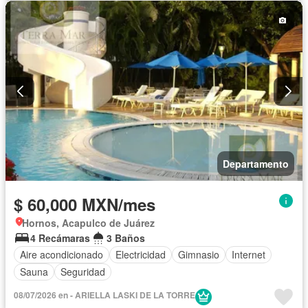
Departamento
$ 60,000 MXN/mes
Hornos, Acapulco de Juárez
4 Recámaras
3 Baños
Aire acondicionado
Electricidad
Gimnasio
Internet
Sauna
Seguridad
08/07/2026 en - ARIELLA LASKI DE LA TORRE