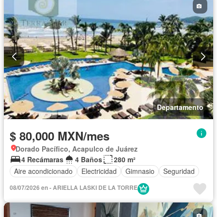
Departamento
$ 80,000 MXN/mes
Dorado Pacífico, Acapulco de Juárez
4 Recámaras
4 Baños
280 m²
Aire acondicionado
Electricidad
Gimnasio
Seguridad
08/07/2026 en - ARIELLA LASKI DE LA TORRE