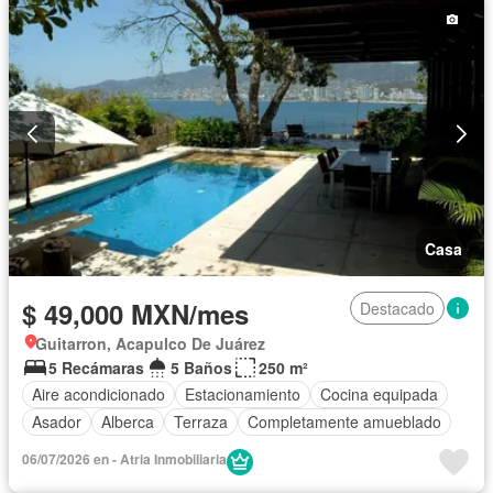
Casa
$ 49,000 MXN/mes
Destacado
Guitarron, Acapulco De Juárez
5 Recámaras
5 Baños
250 m²
Aire acondicionado
Estacionamiento
Cocina equipada
Asador
Alberca
Terraza
Completamente amueblado
06/07/2026 en - Atria Inmobiliaria