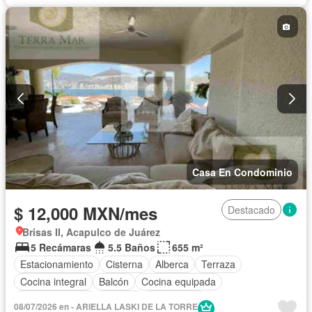
Casa En Condominio
$ 12,000 MXN/mes
Destacado
Brisas II, Acapulco de Juárez
5 Recámaras
5.5 Baños
655 m²
Estacionamiento
Cisterna
Alberca
Terraza
Cocina integral
Balcón
Cocina equipada
Sala polivalente
Internet
Electricidad
08/07/2026 en - ARIELLA LASKI DE LA TORRE