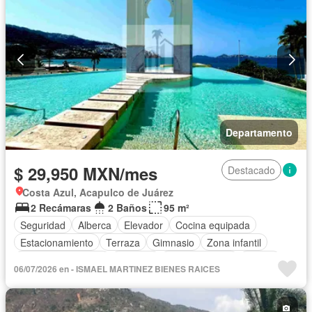
Completamente amueblado
Departamento
$ 29,950 MXN/mes
Destacado
Costa Azul, Acapulco de Juárez
2 Recámaras
2 Baños
95 m²
Seguridad
Alberca
Elevador
Cocina equipada
Estacionamiento
Terraza
Gimnasio
Zona infantil
Aire acondicionado
Cisterna
Cocina integral
Balcón
06/07/2026 en - ISMAEL MARTINEZ BIENES RAICES
Acceso para personas con discapacidad
Sala polivalente
Circuito cerrado de televisión
Electricidad
Cuarto de Limpieza
Agua
Jacuzzi
Gas natural