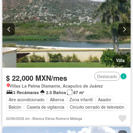
Asador
Vista panorámica
Recámara con closet
Caseta de vigilancia
Conserje
Completamente amueblado
Villa
$ 22,000 MXN/mes
Destacado
Villas La Palma Diamante, Acapulco de Juárez
3 Recámaras
2.5 Baños
87 m²
Aire acondicionado
Alberca
Zona infantil
Asador
Balcón
Caseta de vigilancia
Circuito cerrado de televisión
Cocina integral
Cuarto de servicio
Estacionamiento
22/06/2026 en - Blanca Elena Romero Málaga
Jardín
Azotea
Seguridad
Terraza
Vista panorámica
Sin amueblar