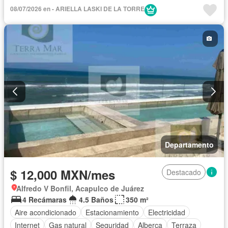
Cocina integral
Alberca
Terraza
Elevador
Balcón
08/07/2026 en - ARIELLA LASKI DE LA TORRE
Acceso para personas con discapacidad
Cocina equipada
Zona infantil
Sala polivalente
Agua
Cancha de tenis
Recámara con closet
Caseta de vigilancia
Wifi
Permite niños
Completamente amueblado
Departamento
$ 12,000 MXN/mes
Destacado
Alfredo V Bonfil, Acapulco de Juárez
4 Recámaras
4.5 Baños
350 m²
Aire acondicionado
Estacionamiento
Electricidad
Internet
Gas natural
Seguridad
Alberca
Terraza