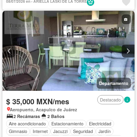
08/07/2026 en - ARIELLA LASKI DE LA TORRE
Televisión por cable
Recámara con closet
Caseta de vigilancia
Vista panorámica
Wifi
Permite mascotas
Permite niños
Completamente amueblado
Departamento
$ 35,000 MXN/mes
Destacado
Aeropuerto, Acapulco de Juárez
2 Recámaras
2 Baños
Aire acondicionado
Estacionamiento
Electricidad
Gimnasio
Internet
Jacuzzi
Seguridad
Jardín