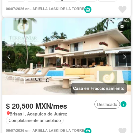
Cuarto de servicio
Acceso para personas con discapacidad
06/07/2026 en - ARIELLA LASKI DE LA TORRE
Balcón
Gimnasio
Elevador
Cocina integral
Cisterna
Jardín
Cocina equipada
Zona infantil
Sala polivalente
Jacuzzi
Agua
Televisión por cable
Cancha de tenis
Vista panorámica
Recámara con closet
Caseta de vigilancia
Wifi
Sauna
Permite niños
Completamente amueblado
Casa en Fraccionamiento
$ 20,500 MXN/mes
Destacado
Brisas I, Acapulco de Juárez
Completamente amueblado
06/07/2026 en - ARIELLA LASKI DE LA TORRE