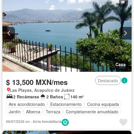
Casa
$ 13,500 MXN/mes
Destacado
Las Playas, Acapulco de Juárez
2 Recámaras
2 Baños
140 m²
Aire acondicionado
Estacionamiento
Cocina equipada
Jardín
Alberca
Terraza
Completamente amueblado
06/07/2026 en - Atria Inmobiliaria