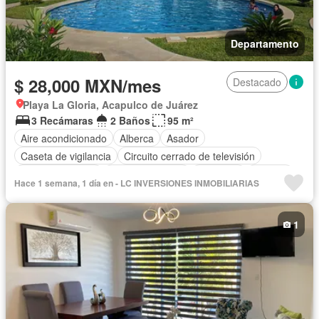
Departamento
$ 28,000 MXN/mes
Destacado
Playa La Gloria, Acapulco de Juárez
3 Recámaras
2 Baños
95 m²
Aire acondicionado
Alberca
Asador
Caseta de vigilancia
Circuito cerrado de televisión
Cocina equipada
Estacionamiento
Gimnasio
Internet
Hace 1 semana, 1 día en - LC INVERSIONES INMOBILIARIAS
Jardín
Sala polivalente
Seguridad
Permite niños
Solo familias
Completamente amueblado
1