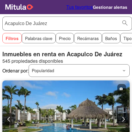
Tus favoritos
Gestionar alertas
Filtros
Palabras clave
Precio
Recámaras
Baños
Tipo
Inmuebles en renta en Acapulco De Juárez
545 propiedades disponibles
Ordenar por:
Popularidad