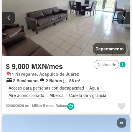
Departamento
$ 9,000 MXN/mes
Destacado
11 Navegante, Acapulco de Juárez
2 Recámaras
2 Baños
86 m²
Acceso para personas con discapacidad
Agua
Aire acondicionado
Alberca
Caseta de vigilancia
Cisterna
Cocina equipada
Cocina integral
22/06/2026 en - Millán Bienes Raíces
Cuarto de Limpieza
Electricidad
Estacionamiento
Jardín
Recámara con closet
Seguridad
Zonas verdes
Permite mascotas
Permite niños
Completamente amueblado