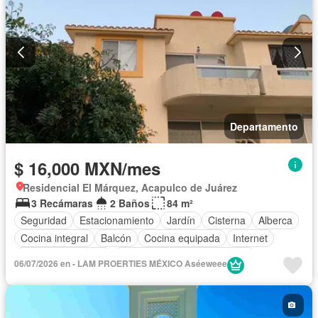
Departamento
$ 16,000 MXN/mes
Residencial El Márquez, Acapulco de Juárez
3 Recámaras
2 Baños
84 m²
Seguridad
Estacionamiento
Jardín
Cisterna
Alberca
Cocina integral
Balcón
Cocina equipada
Internet
Aire acondicionado
Circuito cerrado de televisión
06/07/2026 en - LAM PROERTIES MÉXICO Aséeweee
Electricidad
Agua
Cuarto de Limpieza
Vista panorámica
Recámara con closet
Wifi
Caseta de vigilancia
Permite mascotas
Permite niños