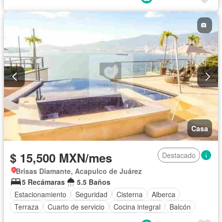
Aire acondicionado
Televisión por cable
Recámara con closet
Vista panorámica
Caseta de vigilancia
Wifi
Permite niños
Permite mascotas
Completamente amueblado
Casa
$ 15,500 MXN/mes
Destacado
Brisas Diamante, Acapulco de Juárez
5 Recámaras
5.5 Baños
Estacionamiento
Seguridad
Cisterna
Alberca
Terraza
Cuarto de servicio
Cocina integral
Balcón
Cocina equipada
Aire acondicionado
Jacuzzi