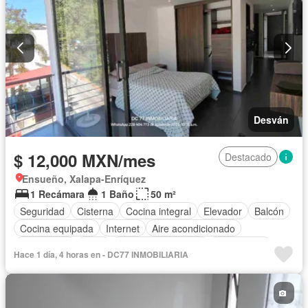
Desván
$ 12,000 MXN/mes
Destacado
Ensueño, Xalapa-Enríquez
1 Recámara
1 Baño
50 m²
Seguridad
Cisterna
Cocina integral
Elevador
Balcón
Cocina equipada
Internet
Aire acondicionado
Electricidad
Agua
Cuarto de Limpieza
Gas natural
Hace 1 día, 4 horas en - DC77 INMOBILIARIA
Zonas verdes
Recámara con closet
Conserje
Wifi
Completamente amueblado