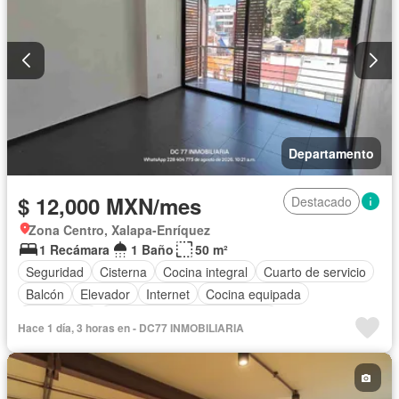
Departamento
$ 12,000 MXN/mes
Destacado
Zona Centro, Xalapa-Enríquez
1 Recámara
1 Baño
50 m²
Seguridad
Cisterna
Cocina integral
Cuarto de servicio
Balcón
Elevador
Internet
Cocina equipada
Electricidad
Circuito cerrado de televisión
Hace 1 día, 3 horas en - DC77 INMOBILIARIA
Aire acondicionado
Agua
Cuarto de Limpieza
Zonas verdes
Gas natural
Recámara con closet
Wifi
Conserje