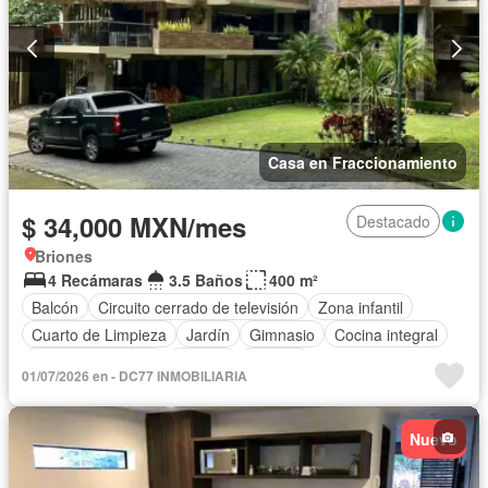
Casa en Fraccionamiento
$ 34,000 MXN/mes
Destacado
Briones
4 Recámaras
3.5 Baños
400 m²
Balcón
Circuito cerrado de televisión
Zona infantil
Cuarto de Limpieza
Jardín
Gimnasio
Cocina integral
Cuarto de servicio
Alberca
Terraza
01/07/2026 en - DC77 INMOBILIARIA
Nuevo