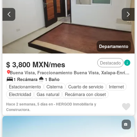
Departamento
$ 3,800 MXN/mes
Destacado
Buena Vista, Fraccionamiento Buena Vista, Xalapa-Enríquez
1 Recámara
1 Baño
Estacionamiento
Cisterna
Cuarto de servicio
Internet
Electricidad
Gas natural
Recámara con closet
Caseta de vigilancia
Parcialmente amueblado
Hace 2 semanas, 5 días en - HERGOD Inmobiliaria y
Constructora.