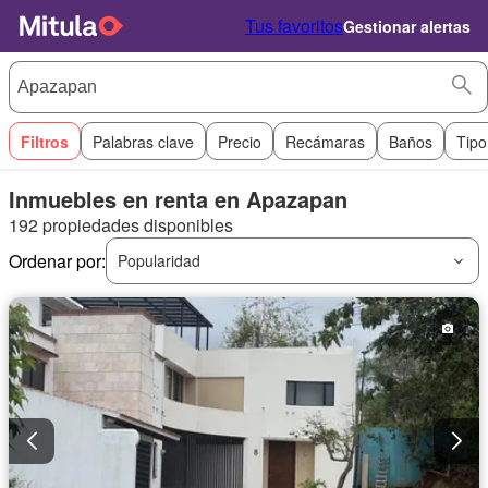
Tus favoritos
Gestionar alertas
Filtros
Palabras clave
Precio
Recámaras
Baños
Tipo
Inmuebles en renta en Apazapan
192 propiedades disponibles
Ordenar por:
Popularidad