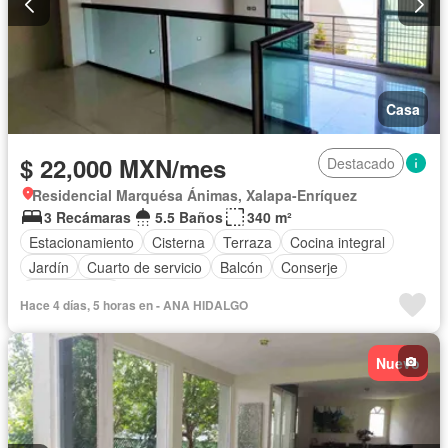
Casa
$ 22,000 MXN/mes
Destacado
Residencial Marquésa Ánimas, Xalapa-Enríquez
3 Recámaras
5.5 Baños
340 m²
Estacionamiento
Cisterna
Terraza
Cocina integral
Jardín
Cuarto de servicio
Balcón
Conserje
Sin amueblar
Hace 4 días, 5 horas en - ANA HIDALGO
Nuevo