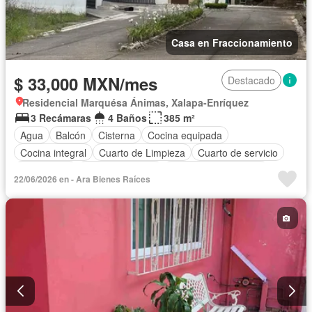
Casa en Fraccionamiento
$ 33,000 MXN/mes
Destacado
Residencial Marquésa Ánimas, Xalapa-Enríquez
3 Recámaras
4 Baños
385 m²
Agua
Balcón
Cisterna
Cocina equipada
Cocina integral
Cuarto de Limpieza
Cuarto de servicio
Electricidad
Estacionamiento
Recámara con closet
22/06/2026 en - Ara Bienes Raíces
Azotea
Terraza
Vista panorámica
Permite mascotas
Permite niños
Sin amueblar