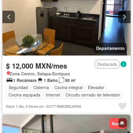
Departamento
$ 12,000 MXN/mes
Destacado
Zona Centro, Xalapa-Enríquez
1 Recámara
1 Baño
50 m²
Seguridad
Cisterna
Cocina integral
Elevador
Cocina equipada
Internet
Circuito cerrado de televisión
Electricidad
Agua
Cuarto de Limpieza
Gas natural
Hace 1 día, 3 horas en - DC77 INMOBILIARIA
Zonas verdes
Recámara con closet
Wifi
Conserje
Completamente amueblado
Nuevo