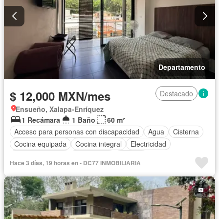
Departamento
$ 12,000 MXN/mes
Destacado
Ensueño, Xalapa-Enríquez
1 Recámara
1 Baño
60 m²
Acceso para personas con discapacidad
Agua
Cisterna
Cocina equipada
Cocina integral
Electricidad
Estacionamiento
Gas natural
Internet
Hace 3 días, 19 horas en - DC77 INMOBILIARIA
Recámara con closet
Seguridad
Televisión por cable
Wifi
Zonas verdes
Completamente amueblado