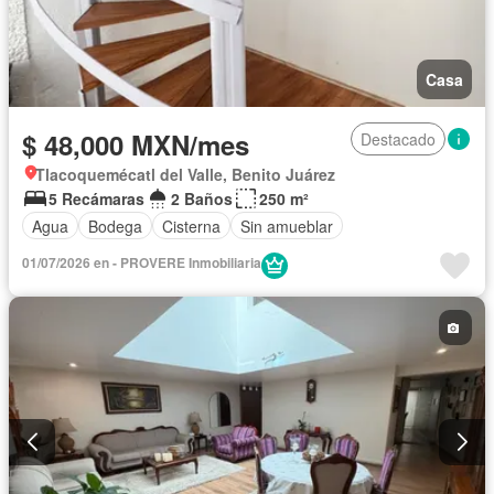
Casa
$ 48,000 MXN/mes
Destacado
Tlacoquemécatl del Valle, Benito Juárez
5 Recámaras
2 Baños
250 m²
Agua
Bodega
Cisterna
Sin amueblar
01/07/2026 en - PROVERE Inmobiliaria