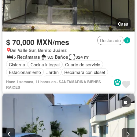
Casa
$ 70,000 MXN/mes
Destacado
Del Valle Sur, Benito Juárez
5 Recámaras
3.5 Baños
324 m²
Cisterna
Cocina integral
Cuarto de servicio
Estacionamiento
Jardín
Recámara con closet
Sala polivalente
Permite mascotas
Permite niños
Hace 1 semana, 11 horas en - SANTAMARINA BIENES
Solo familias
Sin amueblar
RAICES