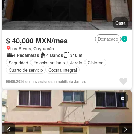
Casa
$ 40,000 MXN/mes
Destacado
Los Reyes, Coyoacán
4 Recámaras
4 Baños
310 m²
Seguridad
Estacionamiento
Jardín
Cisterna
Cuarto de servicio
Cocina integral
Acceso para personas con discapacidad
Internet
06/06/2026 en - Inversiones Inmobiliaria Jamex
Cocina equipada
Electricidad
Circuito cerrado de televisión
Aire acondicionado
Cuarto de Limpieza
Gas natural
Calefacción
Agua
Televisión por cable
Zonas verdes
Bodega
Recámara con closet
Wifi
Conserje
Terraza
Permite mascotas
Solo familias
Completamente amueblado