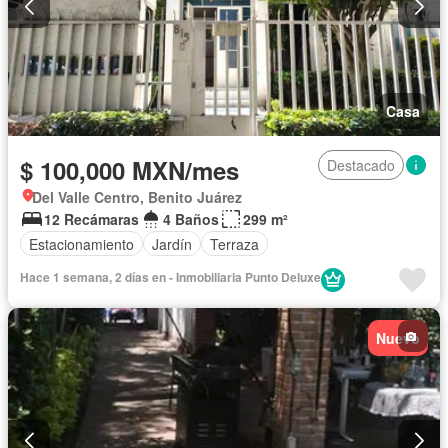
Casa
$ 100,000 MXN/mes
Destacado
Del Valle Centro, Benito Juárez
12 Recámaras
4 Baños
299 m²
Estacionamiento
Jardín
Terraza
Hace 1 semana, 2 días en - Inmobiliaria Punto Deluxe
Nuevo