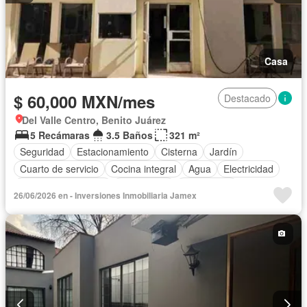
Casa
$ 60,000 MXN/mes
Destacado
Del Valle Centro, Benito Juárez
5 Recámaras
3.5 Baños
321 m²
Seguridad
Estacionamiento
Cisterna
Jardín
Cuarto de servicio
Cocina integral
Agua
Electricidad
Televisión por cable
Calefacción
Gas natural
26/06/2026 en - Inversiones Inmobiliaria Jamex
Recámara con closet
Wifi
Conserje
Acceso para personas con discapacidad
Cocina equipada
Sala polivalente
Aire acondicionado
Circuito cerrado de televisión
Permite mascotas
Solo familias
Sin amueblar