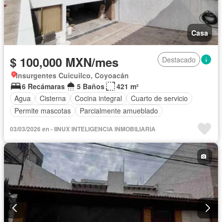
Casa
$ 100,000 MXN/mes
Destacado
Insurgentes Cuicuilco, Coyoacán
6 Recámaras
5 Baños
421 m²
Agua
Cisterna
Cocina integral
Cuarto de servicio
Permite mascotas
Parcialmente amueblado
03/03/2026 en - IINUX INTELIGENCIA INMOBILIARIA