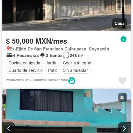
Casa
$ 50,000 MXN/mes
Ex-Ejido De San Francisco Culhuacan, Coyoacán
4 Recámaras
3 Baños
248 m²
Cocina equipada
Jardín
Cocina integral
Cuarto de servicio
Patio
Sin amueblar
22/06/2026 en - Coldwell Banker Vive