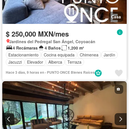
Casa
$ 250,000 MXN/mes
Jardines del Pedregal San Ángel, Coyoacán
4 Recámaras
4 Baños
1,200 m²
Estacionamiento
Cocina equipada
Chimenea
Jardín
Jacuzzi
Elevador
Alberca
Terraza
Completamente amueblado
Hace 3 días, 9 horas en - PUNTO ONCE Bienes Raíces