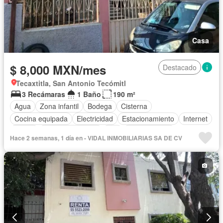
Casa
$ 8,000 MXN/mes
Destacado
Tecaxtitla, San Antonio Tecómitl
3 Recámaras
1 Baño
190 m²
Agua
Zona infantil
Bodega
Cisterna
Cocina equipada
Electricidad
Estacionamiento
Internet
Jardín
Vista panorámica
Wifi
Zonas verdes
Hace 2 semanas, 1 día en - VIDAL INMOBILIARIAS SA DE CV
Permite mascotas
Permite niños
Sin amueblar