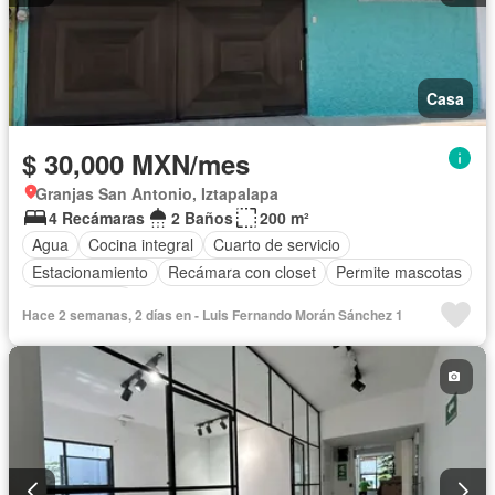
Casa
$ 30,000 MXN/mes
Granjas San Antonio, Iztapalapa
4 Recámaras
2 Baños
200 m²
Agua
Cocina integral
Cuarto de servicio
Estacionamiento
Recámara con closet
Permite mascotas
Sin amueblar
Hace 2 semanas, 2 días en - Luis Fernando Morán Sánchez 1