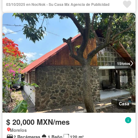
03/10/2025 en NocNok - Su Casa Mx Agencia de Publicidad
15
fotos
Casa
$ 20,000 MXN/mes
Morelos
2 Recámaras
1 Baño
120 m²