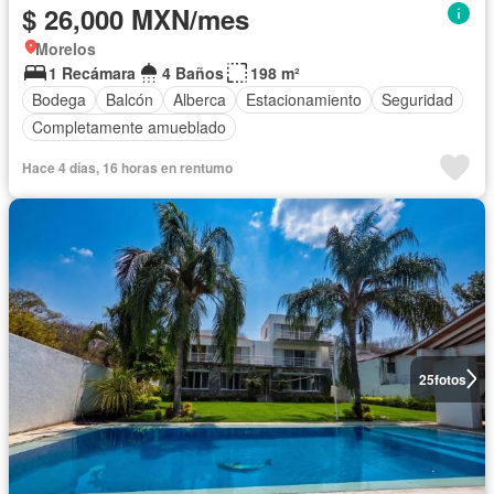
$ 26,000 MXN/mes
Morelos
1 Recámara
4 Baños
198 m²
Bodega
Balcón
Alberca
Estacionamiento
Seguridad
Completamente amueblado
Hace 4 días, 16 horas en rentumo
25
fotos