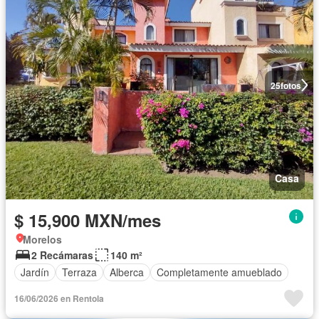
25
fotos
Casa
$ 15,900 MXN/mes
Morelos
2 Recámaras
140 m²
Jardín
Terraza
Alberca
Completamente amueblado
16/06/2026 en Rentola