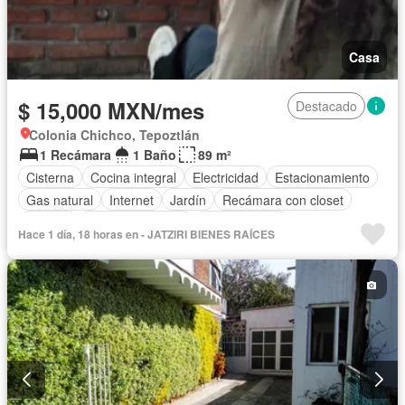
Casa
$ 15,000 MXN/mes
Destacado
Colonia Chichco, Tepoztlán
1 Recámara
1 Baño
89 m²
Cisterna
Cocina integral
Electricidad
Estacionamiento
Gas natural
Internet
Jardín
Recámara con closet
Terraza
Vista panorámica
Zonas verdes
Hace 1 día, 18 horas en - JATZIRI BIENES RAÍCES
Permite mascotas
Completamente amueblado