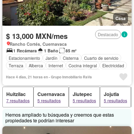
Casa
$ 13,000 MXN/mes
Destacado
Rancho Cortés, Cuernavaca
1 Recámara
1 Baño
85 m²
Estacionamiento
Jardín
Cisterna
Cuarto de servicio
Terraza
Alberca
Internet
Cocina integral
Electricidad
Bodega
Circuito cerrado de televisión
Agua
Hace 4 días, 21 horas en - Grupo Inmobiliario RaVa
Cuarto de Limpieza
Gas natural
Televisión por cable
Zonas verdes
Chimenea
Recámara con closet
Huitzilac
Cuernavaca
Jiutepec
Jojutla
Conserje
Acceso para personas con discapacidad
Wifi
7 resultados
5 resultados
5 resultados
5 resultados
Completamente amueblado
Hemos ampliado tu búsqueda y creemos que estas
propiedades te podrían interesar