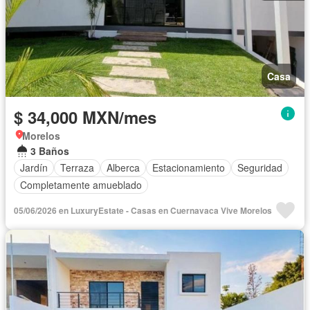
Casa
$ 34,000 MXN/mes
Morelos
3 Baños
Jardín
Terraza
Alberca
Estacionamiento
Seguridad
Completamente amueblado
05/06/2026 en LuxuryEstate - Casas en Cuernavaca Vive Morelos