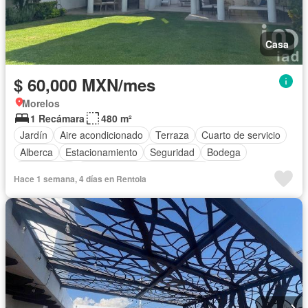
Casa
$ 60,000 MXN/mes
Morelos
1 Recámara
480 m²
Jardín
Aire acondicionado
Terraza
Cuarto de servicio
Alberca
Estacionamiento
Seguridad
Bodega
Calefacción
Completamente amueblado
Hace 1 semana, 4 días en Rentola