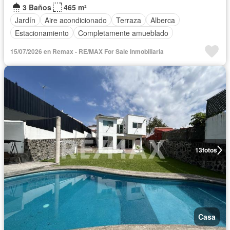
3 Baños
465 m²
Jardín
Aire acondicionado
Terraza
Alberca
Estacionamiento
Completamente amueblado
15/07/2026 en Remax - RE/MAX For Sale Inmobiliaria
13
fotos
Casa