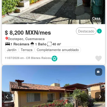
Casa
$ 8,200 MXN/mes
Destacado
Ocotepec, Cuernavaca
1 Recámara
1 Baño
40 m²
Jardín
Terraza
Completamente amueblado
11/07/2026 en - CR Bienes Raíces.