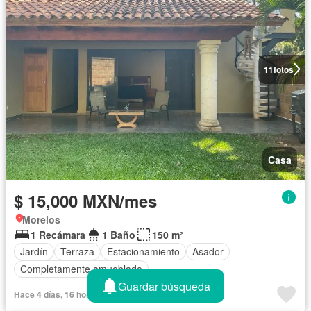
11
fotos
Casa
$ 15,000 MXN/mes
Morelos
1 Recámara
1 Baño
150 m²
Jardín
Terraza
Estacionamiento
Asador
Completamente amueblado
Guardar búsqueda
Hace 4 días, 16 horas en NocNok - Corporativo Diez