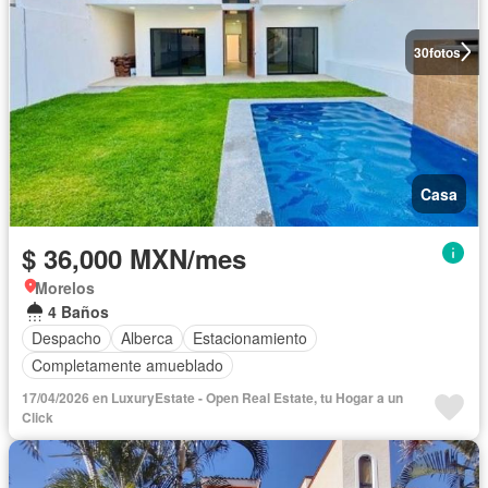
30
fotos
Casa
$ 36,000 MXN/mes
Morelos
4 Baños
Despacho
Alberca
Estacionamiento
Completamente amueblado
17/04/2026 en LuxuryEstate - Open Real Estate, tu Hogar a un
Click