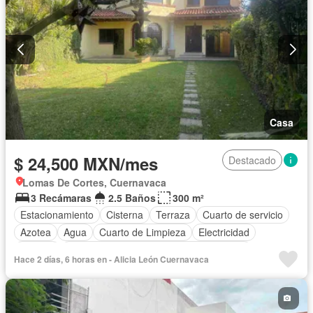
Casa
$ 24,500 MXN/mes
Destacado
Lomas De Cortes, Cuernavaca
3 Recámaras
2.5 Baños
300 m²
Estacionamiento
Cisterna
Terraza
Cuarto de servicio
Azotea
Agua
Cuarto de Limpieza
Electricidad
Internet
Acceso para personas con discapacidad
Hace 2 días, 6 horas en - Alicia León Cuernavaca
Recámara con closet
Conserje
Wifi
Despacho
Cocina equipada
Permite mascotas
Permite niños
Solo familias
Sin amueblar