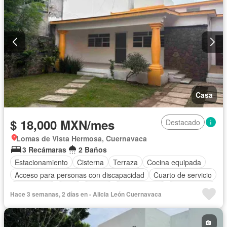
Casa
$ 18,000 MXN/mes
Destacado
Lomas de Vista Hermosa, Cuernavaca
3 Recámaras
2 Baños
Estacionamiento
Cisterna
Terraza
Cocina equipada
Acceso para personas con discapacidad
Cuarto de servicio
Electricidad
Agua
Azotea
Permite niños
Solo familias
Hace 3 semanas, 2 días en - Alicia León Cuernavaca
Permite mascotas
Sin amueblar