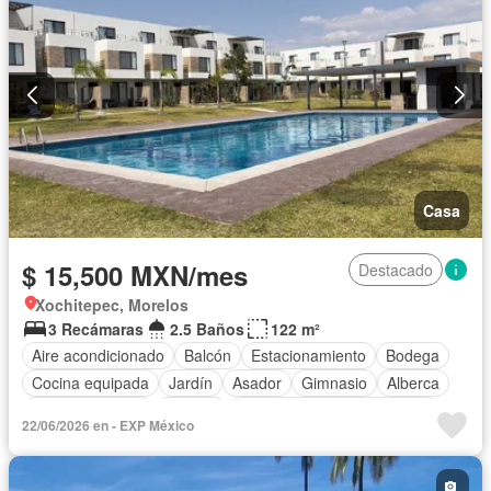
Casa
$ 15,500 MXN/mes
Destacado
Xochitepec, Morelos
3 Recámaras
2.5 Baños
122 m²
Aire acondicionado
Balcón
Estacionamiento
Bodega
Cocina equipada
Jardín
Asador
Gimnasio
Alberca
Cancha de tenis
Terraza
Completamente amueblado
22/06/2026 en - EXP México