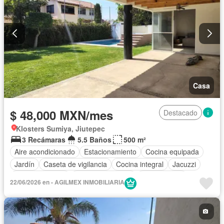
Casa
$ 48,000 MXN/mes
Destacado
Klosters Sumiya, Jiutepec
3 Recámaras
5.5 Baños
500 m²
Aire acondicionado
Estacionamiento
Cocina equipada
Jardín
Caseta de vigilancia
Cocina integral
Jacuzzi
Cancha de tenis
Permite mascotas
Sin amueblar
22/06/2026 en - AGILMEX INMOBILIARIA