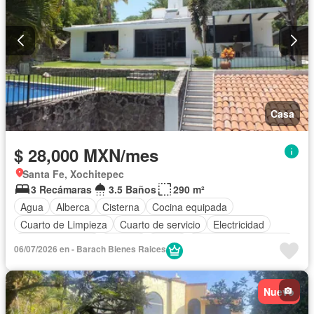
Casa
$ 28,000 MXN/mes
Santa Fe, Xochitepec
3 Recámaras
3.5 Baños
290 m²
Agua
Alberca
Cisterna
Cocina equipada
Cuarto de Limpieza
Cuarto de servicio
Electricidad
Estacionamiento
Internet
Jardín
Recámara con closet
06/07/2026 en - Barach Bienes Raices
Seguridad
Terraza
Vista panorámica
Wifi
Zonas verdes
Permite mascotas
Permite niños
Nuevo
Solo familias
Completamente amueblado