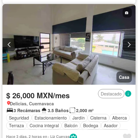
Casa
$ 26,000 MXN/mes
Destacado
Delicias, Cuernavaca
3 Recámaras
3.5 Baños
2,000 m²
Seguridad
Estacionamiento
Jardín
Cisterna
Alberca
Terraza
Cocina integral
Balcón
Bodega
Asador
Zonas verdes
Recámara con closet
Caseta de vigilancia
Hace 3 días, 2 horas en - Liz Cuevas