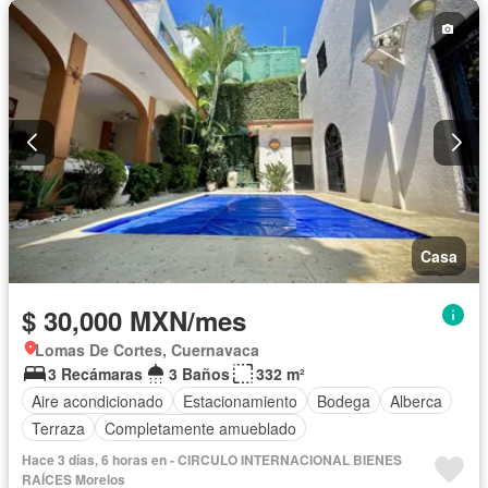
Permite mascotas
Permite niños
Solo familias
Casa
$ 30,000 MXN/mes
Lomas De Cortes, Cuernavaca
3 Recámaras
3 Baños
332 m²
Aire acondicionado
Estacionamiento
Bodega
Alberca
Terraza
Completamente amueblado
Hace 3 días, 6 horas en - CIRCULO INTERNACIONAL BIENES
RAÍCES Morelos