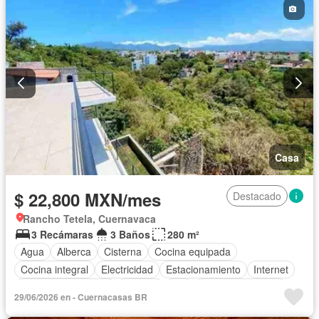
Casa
$ 22,800 MXN/mes
Destacado
Rancho Tetela, Cuernavaca
3 Recámaras
3 Baños
280 m²
Agua
Alberca
Cisterna
Cocina equipada
Cocina integral
Electricidad
Estacionamiento
Internet
Televisión por cable
Terraza
Wifi
Permite mascotas
29/06/2026 en - Cuernacasas BR
Permite niños
Solo familias
Sin amueblar