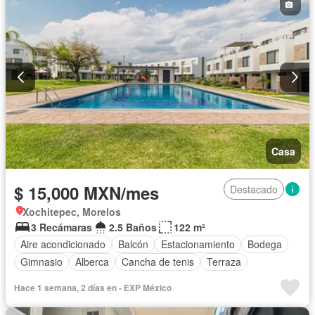
Casa
$ 15,000 MXN/mes
Destacado
Xochitepec, Morelos
3 Recámaras
2.5 Baños
122 m²
Aire acondicionado
Balcón
Estacionamiento
Bodega
Gimnasio
Alberca
Cancha de tenis
Terraza
Hace 1 semana, 2 días en - EXP México