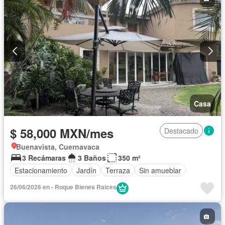
Casa
$ 58,000 MXN/mes
Destacado
Buenavista, Cuernavaca
3 Recámaras
3 Baños
350 m²
Estacionamiento
Jardín
Terraza
Sin amueblar
26/06/2026 en - Roque Bienes Raices