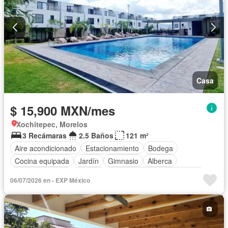
Casa
$ 15,900 MXN/mes
Xochitepec, Morelos
3 Recámaras
2.5 Baños
121 m²
Aire acondicionado
Estacionamiento
Bodega
Cocina equipada
Jardín
Gimnasio
Alberca
Cancha de tenis
Terraza
Completamente amueblado
06/07/2026 en - EXP México