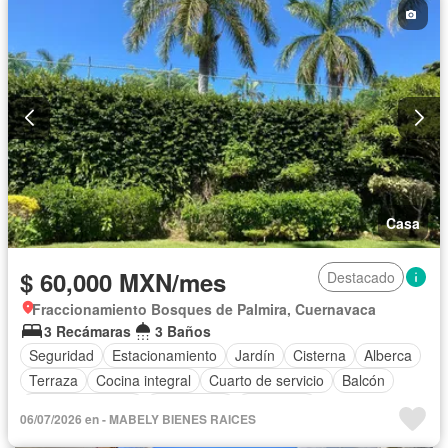
Casa
$ 60,000 MXN/mes
Destacado
Fraccionamiento Bosques de Palmira, Cuernavaca
3 Recámaras
3 Baños
Seguridad
Estacionamiento
Jardín
Cisterna
Alberca
Terraza
Cocina integral
Cuarto de servicio
Balcón
Cocina equipada
Electricidad
Despacho
06/07/2026 en - MABELY BIENES RAICES
Vista panorámica
Caseta de vigilancia
Conserje