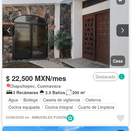
Solo familias
Casa
$ 22,500 MXN/mes
Destacado
Chapultepec, Cuernavaca
3 Recámaras
2.5 Baños
200 m²
Agua
Bodega
Caseta de vigilancia
Cisterna
Cocina equipada
Cocina integral
Cuarto de Limpieza
Cuarto de servicio
Electricidad
Estacionamiento
24/06/2026 en - INMUEBLES FUSIÓN
Internet
Jardín
Despacho
Recámara con closet
Seguridad
Televisión por cable
Wifi
Zonas verdes