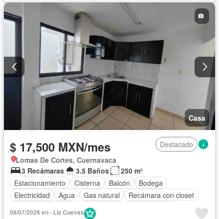
Casa
$ 17,500 MXN/mes
Destacado
Lomas De Cortes, Cuernavaca
3 Recámaras
3.5 Baños
250 m²
Estacionamiento
Cisterna
Balcón
Bodega
Electricidad
Agua
Gas natural
Recámara con closet
Permite mascotas
Solo familias
Permite niños
08/07/2026 en - Liz Cuevas