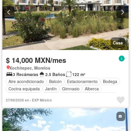
Casa
$ 14,000 MXN/mes
Xochitepec, Morelos
3 Recámaras
2.5 Baños
122 m²
Aire acondicionado
Balcón
Estacionamiento
Bodega
Cocina equipada
Jardín
Gimnasio
Alberca
Cancha de tenis
Terraza
Completamente amueblado
27/06/2026 en - EXP México