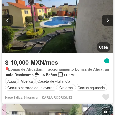
Casa
$ 10,000 MXN/mes
Lomas de Ahuatlán, Fraccionamiento Lomas de Ahuatlán
3 Recámaras
1.5 Baños
110 m²
Agua
Alberca
Caseta de vigilancia
Circuito cerrado de televisión
Cisterna
Cocina equipada
Electricidad
Estacionamiento
Internet
Jardín
Hace 3 días, 9 horas en - KARLA RODRIGUEZ
Recámara con closet
Seguridad
Televisión por cable
Vista panorámica
Wifi
Zonas verdes