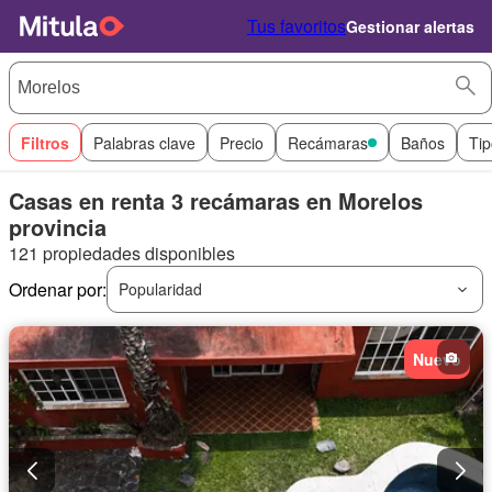
Tus favoritos
Gestionar alertas
Filtros
Palabras clave
Precio
Recámaras
Baños
Tip
Casas en renta 3 recámaras en Morelos
provincia
121 propiedades disponibles
Ordenar por:
Popularidad
Nuevo