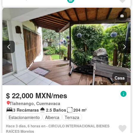
Vista panorámica
Permite niños
Solo familias
Sin amueblar
Casa
$ 22,000 MXN/mes
Tlaltenango, Cuernavaca
3 Recámaras
2.5 Baños
204 m²
Estacionamiento
Alberca
Terraza
Hace 3 días, 6 horas en - CIRCULO INTERNACIONAL BIENES
RAÍCES Morelos