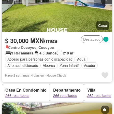
Casa
$ 30,000 MXN/mes
Destacado
Centro Cocoyoc, Cocoyoc
3 Recámaras
4.5 Baños
219 m²
Acceso para personas con discapacidad
Agua
Aire acondicionado
Alberca
Zona infantil
Asador
Balcón
Bodega
Calefacción
Caseta de vigilancia
Hace 2 semanas, 4 días en - House Check
Cisterna
Cocina equipada
Cocina integral
Cuarto de Limpieza
Electricidad
Estacionamiento
Casa En Condominio
Departamento
Villa
Recámara con closet
Terraza
Permite mascotas
266 resultados
266 resultados
262 resultados
Permite niños
Sin amueblar