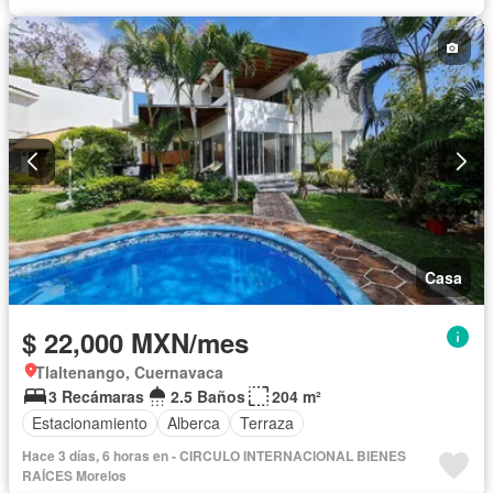
Casa
$ 22,000 MXN/mes
Tlaltenango, Cuernavaca
3 Recámaras
2.5 Baños
204 m²
Estacionamiento
Alberca
Terraza
Hace 3 días, 6 horas en - CIRCULO INTERNACIONAL BIENES
RAÍCES Morelos