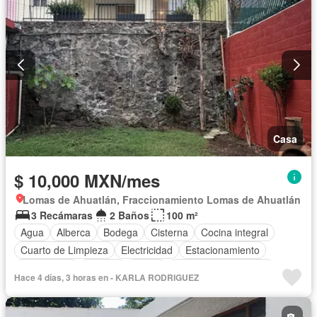
Casa
$ 10,000 MXN/mes
Lomas de Ahuatlán, Fraccionamiento Lomas de Ahuatlán
3 Recámaras
2 Baños
100 m²
Agua
Alberca
Bodega
Cisterna
Cocina integral
Cuarto de Limpieza
Electricidad
Estacionamiento
Gas natural
Internet
Jardín
Recámara con closet
Hace 4 días, 3 horas en - KARLA RODRIGUEZ
Televisión por cable
Terraza
Vista panorámica
Wifi
Zonas verdes
Permite mascotas
Permite niños