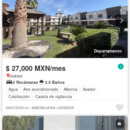
Departamento
$ 27,000 MXN/mes
Juárez
2 Recámaras
2.5 Baños
Agua
Aire acondicionado
Alberca
Asador
Calefacción
Caseta de vigilancia
Circuito cerrado de televisión
Cisterna
Cocina equipada
06/07/2026 en - INMOBILIARIA LESSIEUR
Cocina integral
Cuarto de Limpieza
Cuarto de servicio
Electricidad
Estacionamiento
Gas natural
Gimnasio
Jacuzzi
Jardín
Recámara con closet
Sauna