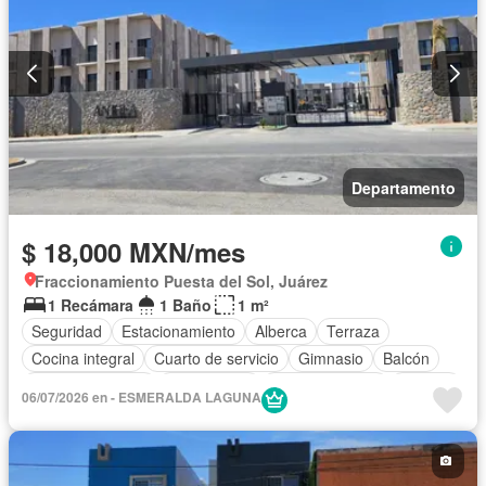
Departamento
$ 18,000 MXN/mes
Fraccionamiento Puesta del Sol, Juárez
1 Recámara
1 Baño
1 m²
Seguridad
Estacionamiento
Alberca
Terraza
Cocina integral
Cuarto de servicio
Gimnasio
Balcón
Cocina equipada
Zona infantil
Sala polivalente
Internet
06/07/2026 en - ESMERALDA LAGUNA
Aire acondicionado
Electricidad
Agua
Calefacción
Gas natural
Asador
Zonas verdes
Recámara con closet
Sin amueblar