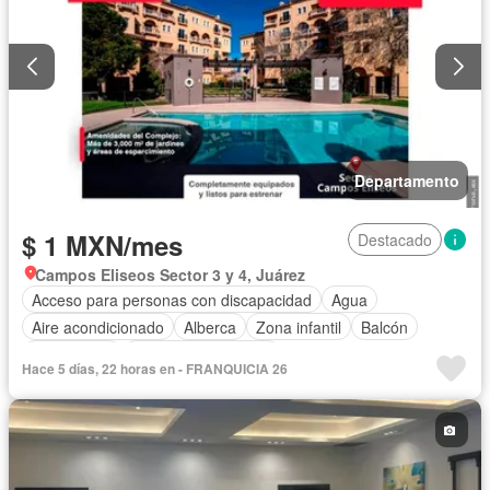
Departamento
$ 1 MXN/mes
Destacado
Campos Eliseos Sector 3 y 4, Juárez
Acceso para personas con discapacidad
Agua
Aire acondicionado
Alberca
Zona infantil
Balcón
Calefacción
Caseta de vigilancia
Hace 5 días, 22 horas en - FRANQUICIA 26
Circuito cerrado de televisión
Cocina equipada
Cocina integral
Cuarto de servicio
Electricidad
Elevador
Estacionamiento
Gas natural
Gimnasio
Internet
Recámara con closet
Seguridad