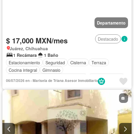
Departamento
$ 17,000 MXN/mes
Destacado
Juárez, Chihuahua
1 Recámara
1 Baño
Estacionamiento
Seguridad
Cisterna
Terraza
Cocina integral
Gimnasio
Acceso para personas con discapacidad
Cocina equipada
06/07/2026 en - Marisela de Triana Asesor Inmobiliario
Sala polivalente
Internet
Aire acondicionado
Circuito cerrado de televisión
Electricidad
Agua
Cuarto de Limpieza
Televisión por cable
Calefacción
Gas natural
Asador
Recámara con closet
Caseta de vigilancia
Conserje
Completamente amueblado