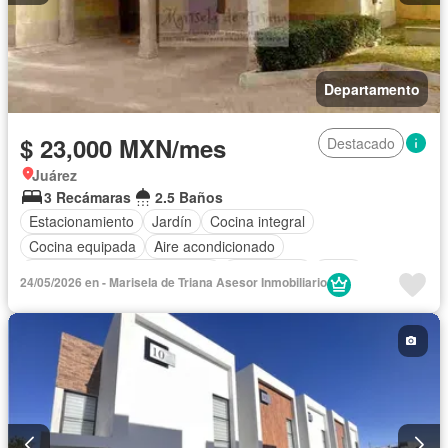
Departamento
$ 23,000 MXN/mes
Destacado
Juárez
3 Recámaras
2.5 Baños
Estacionamiento
Jardín
Cocina integral
Cocina equipada
Aire acondicionado
Circuito cerrado de televisión
Electricidad
Agua
24/05/2026 en - Marisela de Triana Asesor Inmobiliario
Calefacción
Gas natural
Recámara con closet
Conserje
Wifi
Parcialmente amueblado