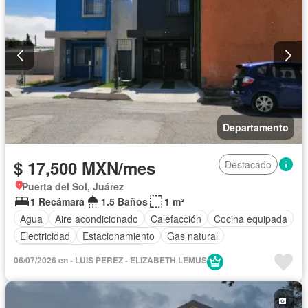
Departamento
$ 17,500 MXN/mes
Destacado
Puerta del Sol, Juárez
1 Recámara
1.5 Baños
1 m²
Agua
Aire acondicionado
Calefacción
Cocina equipada
Electricidad
Estacionamiento
Gas natural
Completamente amueblado
06/07/2026 en - LUIS PEREZ - ELIZABETH LEMUS