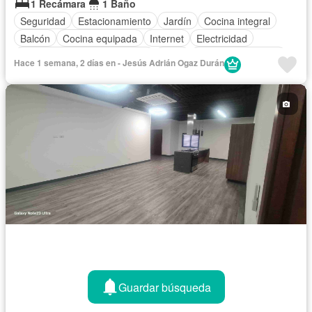
1 Recámara
1 Baño
Seguridad
Estacionamiento
Jardín
Cocina integral
Balcón
Cocina equipada
Internet
Electricidad
Circuito cerrado de televisión
Agua
Aire acondicionado
Hace 1 semana, 2 días en - Jesús Adrián Ogaz Durán
Gas natural
Calefacción
Asador
Zonas verdes
Caseta de vigilancia
Permite mascotas
Permite niños
Sin amueblar
Guardar búsqueda