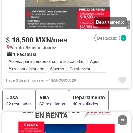
Departamento
$ 18,500 MXN/mes
Destacado
Partido Senecu, Juárez
1 Recámara
Acceso para personas con discapacidad
Agua
Aire acondicionado
Alberca
Calefacción
Caseta de vigilancia
Circuito cerrado de televisión
Hace 6 días, 9 horas en - FRANQUICIA 26
Cocina equipada
Cocina integral
Cuarto de servicio
Electricidad
Elevador
Estacionamiento
Gas natural
Casa
Villa
Departamento
Internet
Recámara con closet
Seguridad
62 resultados
62 resultados
46 resultados
Vista panorámica
Wifi
Sin amueblar