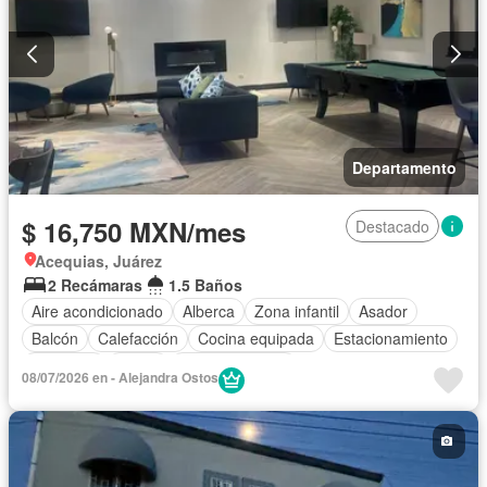
Televisión por cable
Terraza
Vista panorámica
Wifi
Zonas verdes
Completamente amueblado
Departamento
$ 16,750 MXN/mes
Destacado
Acequias, Juárez
2 Recámaras
1.5 Baños
Aire acondicionado
Alberca
Zona infantil
Asador
Balcón
Calefacción
Cocina equipada
Estacionamiento
Gimnasio
Jardín
Sala polivalente
08/07/2026 en - Alejandra Ostos