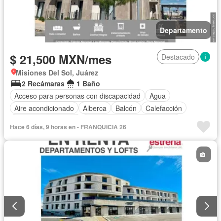
Departamento
$ 21,500 MXN/mes
Destacado
Misiones Del Sol, Juárez
2 Recámaras
1 Baño
Acceso para personas con discapacidad
Agua
Aire acondicionado
Alberca
Balcón
Calefacción
Caseta de vigilancia
Circuito cerrado de televisión
Hace 6 días, 9 horas en - FRANQUICIA 26
Cocina equipada
Cocina integral
Electricidad
Elevador
Estacionamiento
Gas natural
Recámara con closet
Seguridad
Terraza
Vista panorámica
Wifi
Zonas verdes