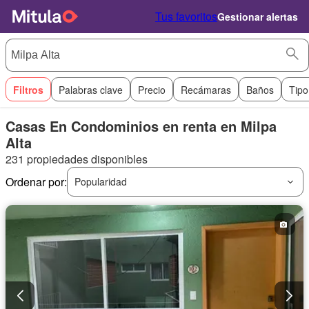
Tus favoritos
Gestionar alertas
Filtros
Palabras clave
Precio
Recámaras
Baños
Tipo
Casas En Condominios en renta en Milpa
Alta
231 propiedades disponibles
Ordenar por:
Popularidad