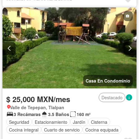
Recámara con closet
Permite mascotas
Permite niños
Sin amueblar
Casa En Condominio
$ 25,000 MXN/mes
Destacado
Valle de Tepepan, Tlalpan
3 Recámaras
3.5 Baños
160 m²
Seguridad
Estacionamiento
Jardín
Cisterna
Cocina integral
Cuarto de servicio
Cocina equipada
Zona infantil
Sala polivalente
Internet
Electricidad