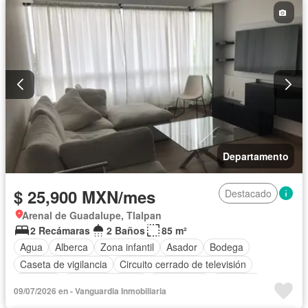
Departamento
$ 25,900 MXN/mes
Destacado
Arenal de Guadalupe, Tlalpan
2 Recámaras
2 Baños
85 m²
Agua
Alberca
Zona infantil
Asador
Bodega
Caseta de vigilancia
Circuito cerrado de televisión
Cisterna
Cocina equipada
Electricidad
Elevador
09/07/2026 en - Vanguardia Inmobiliaria
Estacionamiento
Gimnasio
Jardín