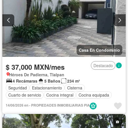
Casa En Condominio
$ 37,000 MXN/mes
Destacado
Héroes De Padierna, Tlalpan
4 Recámaras
5 Baños
234 m²
Seguridad
Estacionamiento
Cisterna
Cuarto de servicio
Cocina integral
Cocina equipada
Internet
Bodega
Circuito cerrado de televisión
14/06/2026 en - PROPIEDADES INMOBILIARIAS PIA
Electricidad
Agua
Cuarto de Limpieza
Televisión por cable
Asador
Despacho
Vista panorámica
Recámara con closet