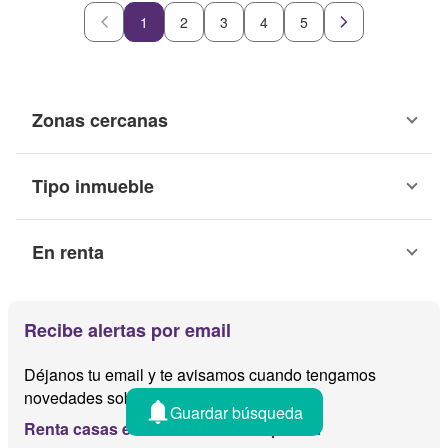
1
2
3
4
5
Zonas cercanas
Tipo inmueble
En renta
Recibe alertas por email
Déjanos tu email y te avisamos cuando tengamos
novedades sobre
Guardar búsqueda
Renta casas en condominios milpa alta