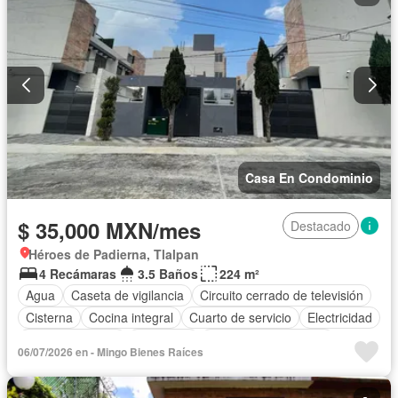
Casa En Condominio
$ 35,000 MXN/mes
Destacado
Héroes de Padierna, Tlalpan
4 Recámaras
3.5 Baños
224 m²
Agua
Caseta de vigilancia
Circuito cerrado de televisión
Cisterna
Cocina integral
Cuarto de servicio
Electricidad
Estacionamiento
Despacho
Recámara con closet
06/07/2026 en - Mingo Bienes Raíces
Sin amueblar