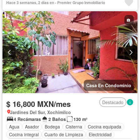
Hace 3 semanas, 2 días en - Premier Grupo Inmobiliario
Agua
Cuarto de Limpieza
Televisión por cable
Zonas verdes
Despacho
Recámara con closet
Caseta de vigilancia
Wifi
Permite mascotas
Permite niños
Solo familias
Sin amueblar
Casa En Condominio
$ 16,800 MXN/mes
Destacado
Jardines Del Sur, Xochimilco
4 Recámaras
2 Baños
130 m²
Agua
Asador
Bodega
Cisterna
Cocina equipada
Cocina integral
Cuarto de Limpieza
Electricidad