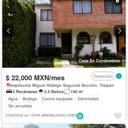
Casa En Condominio
$ 22,000 MXN/mes
Destacado
Ampliación Miguel Hidalgo Segunda Sección, Tlalpan
3 Recámaras
2.5 Baños
150 m²
Agua
Bodega
Cocina equipada
Electricidad
Sin amueblar
22/06/2026 en - GYRA INMOBILIARIA CDMX