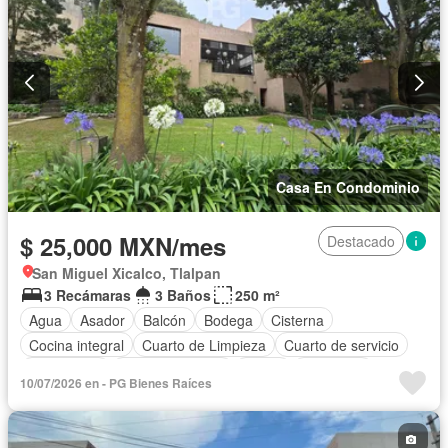
Caseta de vigilancia
Wifi
Conserje
Permite mascotas
Permite niños
Sin amueblar
Casa En Condominio
$ 25,000 MXN/mes
Destacado
San Miguel Xicalco, Tlalpan
3 Recámaras
3 Baños
250 m²
Agua
Asador
Balcón
Bodega
Cisterna
Cocina integral
Cuarto de Limpieza
Cuarto de servicio
Electricidad
Estacionamiento
Jardín
Despacho
10/07/2026 en - PG Bienes Raíces
Recámara con closet
Vista panorámica
Zonas verdes
Permite mascotas
Permite niños
Sin amueblar