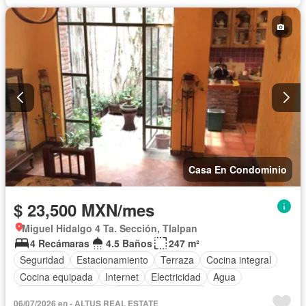
Seguridad
Televisión por cable
Zonas verdes
Permite mascotas
Sin amueblar
Casa En Condominio
$ 23,500 MXN/mes
Miguel Hidalgo 4 Ta. Sección, Tlalpan
4 Recámaras
4.5 Baños
247 m²
Seguridad
Estacionamiento
Terraza
Cocina integral
Cocina equipada
Internet
Electricidad
Agua
Cuarto de Limpieza
Televisión por cable
06/07/2026 en - ALTUS REAL ESTATE