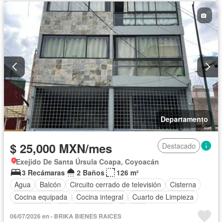
Recámara con closet
Azotea
Seguridad
Televisión por cable
Vista panorámica
Wifi
Permite mascotas
Permite niños
Departamento
$ 25,000 MXN/mes
Destacado
Exejido De Santa Úrsula Coapa, Coyoacán
3 Recámaras
2 Baños
126 m²
Agua
Balcón
Circuito cerrado de televisión
Cisterna
Cocina equipada
Cocina integral
Cuarto de Limpieza
Electricidad
Estacionamiento
Internet
06/07/2026 en - BRIKA BIENES RAICES
Recámara con closet
Televisión por cable