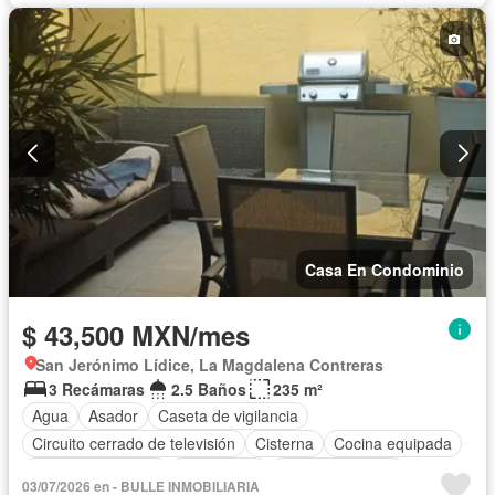
Casa En Condominio
$ 43,500 MXN/mes
San Jerónimo Lídice, La Magdalena Contreras
3 Recámaras
2.5 Baños
235 m²
Agua
Asador
Caseta de vigilancia
Circuito cerrado de televisión
Cisterna
Cocina equipada
Cuarto de servicio
Electricidad
Estacionamiento
03/07/2026 en - BULLE INMOBILIARIA