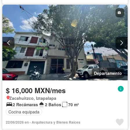
Vista panorámica
Wifi
Permite mascotas
Permite niños
Departamento
$ 16,000 MXN/mes
Zacahuitzco, Iztapalapa
2 Recámaras
2 Baños
70 m²
Cocina equipada
22/06/2026 en - Arquitectura y Bienes Raíces