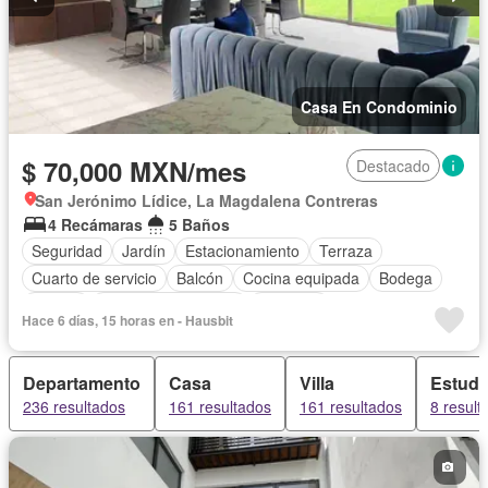
Casa En Condominio
$ 70,000 MXN/mes
Destacado
San Jerónimo Lídice, La Magdalena Contreras
4 Recámaras
5 Baños
Seguridad
Jardín
Estacionamiento
Terraza
Cuarto de servicio
Balcón
Cocina equipada
Bodega
Asador
Caseta de vigilancia
Conserje
Hace 6 días, 15 horas en - Hausbit
Permite mascotas
Sin amueblar
Departamento
Casa
Villa
Estudi
236 resultados
161 resultados
161 resultados
8 result