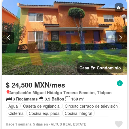
Casa En Condominio
$ 24,500 MXN/mes
Ampliación Miguel Hidalgo Tercera Sección, Tlalpan
3 Recámaras
3.5 Baños
169 m²
Agua
Caseta de vigilancia
Circuito cerrado de televisión
Cisterna
Cocina equipada
Cocina integral
Cuarto de Limpieza
Cuarto de servicio
Electricidad
Hace 1 semana, 5 días en - ALTUS REAL ESTATE
Estacionamiento
Internet
Recámara con closet