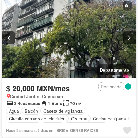
Departamento
$ 20,000 MXN/mes
Destacado
Ciudad Jardín, Coyoacán
2 Recámaras
1 Baño
70 m²
Agua
Balcón
Caseta de vigilancia
Circuito cerrado de televisión
Cisterna
Cocina equipada
Cocina integral
Conserje
Cuarto de Limpieza
Hace 2 semanas, 3 días en - BRIKA BIENES RAICES
Electricidad
Elevador
Estacionamiento
Internet