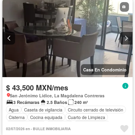
Casa En Condominio
$ 43,500 MXN/mes
San Jerónimo Lídice, La Magdalena Contreras
3 Recámaras
2.5 Baños
240 m²
Agua
Caseta de vigilancia
Circuito cerrado de televisión
Cisterna
Cocina equipada
Cuarto de Limpieza
Cuarto de servicio
Electricidad
Estacionamiento
02/07/2026 en - BULLE INMOBILIARIA
Gas natural
Jardín
Seguridad
Sin amueblar