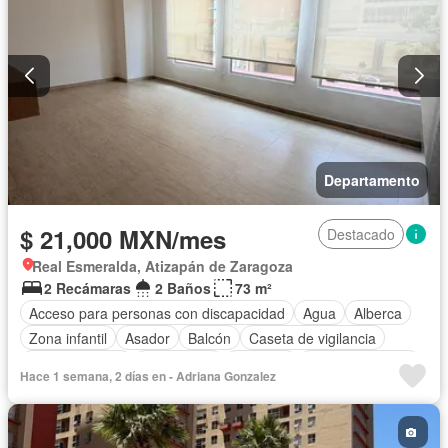
Departamento
$ 21,000 MXN/mes
Destacado
Real Esmeralda, Atizapán de Zaragoza
2 Recámaras
2 Baños
73 m²
Acceso para personas con discapacidad
Agua
Alberca
Zona infantil
Asador
Balcón
Caseta de vigilancia
Cocina integral
Electricidad
Elevador
Estacionamiento
Hace 1 semana, 2 días en - Adriana Gonzalez
Gas natural
Gimnasio
Jardín
Recámara con closet
Sala polivalente
Sauna
Seguridad
Zonas verdes
Permite mascotas
Sin amueblar