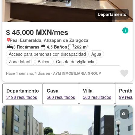
Departamento
$ 45,000 MXN/mes
Real Esmeralda, Atizapán de Zaragoza
3 Recámaras
4.5 Baños
262 m²
Acceso para personas con discapacidad
Agua
Zona infantil
Balcón
Caseta de vigilancia
Circuito cerrado de televisión
Cisterna
Cocina integral
Hace 1 semana, 4 días en - AYM INMOBILIARIA GROUP
Cuarto de Limpieza
Cuarto de servicio
Electricidad
Elevador
Estacionamiento
Internet
Jardín
Departamento
Casa
Villa
Penth
Recámara con closet
Sala polivalente
Seguridad
3196 resultados
560 resultados
560 resultados
99 resul
Televisión por cable
Vista panorámica
Wifi
Zonas verdes
Sin amueblar