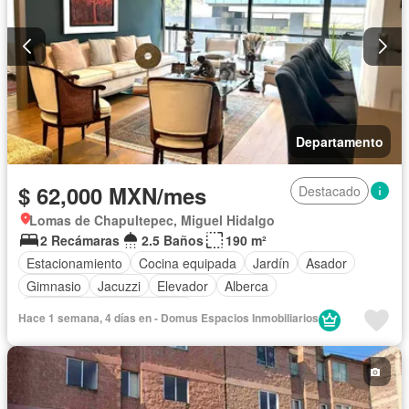
Departamento
$ 62,000 MXN/mes
Destacado
Lomas de Chapultepec, Miguel Hidalgo
2 Recámaras
2.5 Baños
190 m²
Estacionamiento
Cocina equipada
Jardín
Asador
Gimnasio
Jacuzzi
Elevador
Alberca
Completamente amueblado
Hace 1 semana, 4 días en - Domus Espacios Inmobiliarios