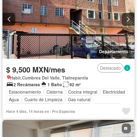
Departamento
$ 9,500 MXN/mes
Destacado
Habit.Cumbres Del Valle, Tlalnepantla
2 Recámaras
1 Baño
92 m²
Estacionamiento
Cisterna
Cocina integral
Electricidad
Agua
Cuarto de Limpieza
Gas natural
Recámara con closet
Vista panorámica
Sin amueblar
Hace 4 días, 14 horas en - Pro Espacios