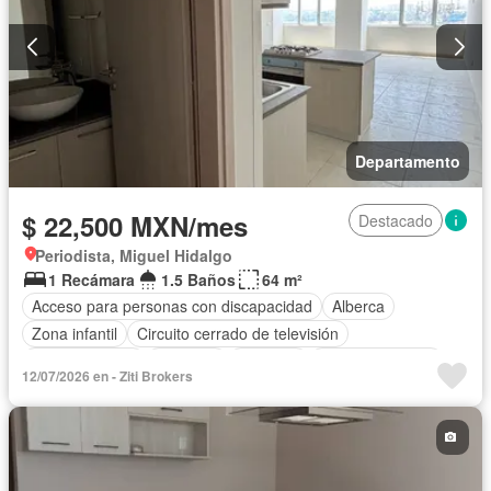
Departamento
$ 22,500 MXN/mes
Destacado
Periodista, Miguel Hidalgo
1 Recámara
1.5 Baños
64 m²
Acceso para personas con discapacidad
Alberca
Zona infantil
Circuito cerrado de televisión
Cocina integral
Conserje
Elevador
Estacionamiento
12/07/2026 en - Ziti Brokers
Gas natural
Gimnasio
Sala polivalente
Seguridad
Vista panorámica
Sin amueblar