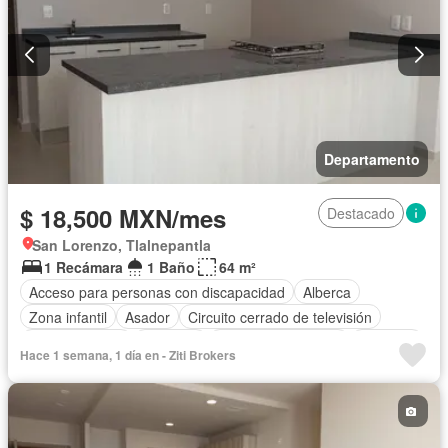
Departamento
$ 18,500 MXN/mes
Destacado
San Lorenzo, Tlalnepantla
1 Recámara
1 Baño
64 m²
Acceso para personas con discapacidad
Alberca
Zona infantil
Asador
Circuito cerrado de televisión
Cocina integral
Conserje
Cuarto de Limpieza
Elevador
Hace 1 semana, 1 día en - Ziti Brokers
Estacionamiento
Gas natural
Gimnasio
Sala polivalente
Seguridad