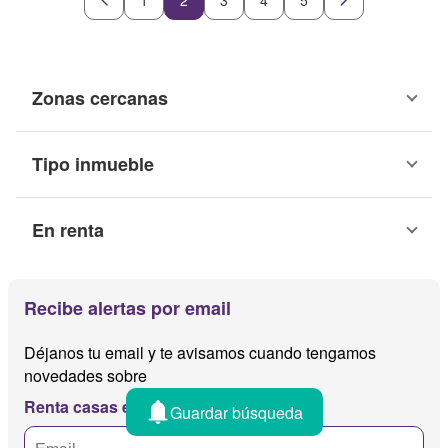
1
2
3
4
5
Recámara con closet
Caseta de vigilancia
Wifi
Permite mascotas
Permite niños
Completamente amueblado
Zonas cercanas
Tipo inmueble
En renta
Recibe alertas por email
Déjanos tu email y te avisamos cuando tengamos
novedades sobre
Renta casas en condominios rayon
Guardar búsqueda