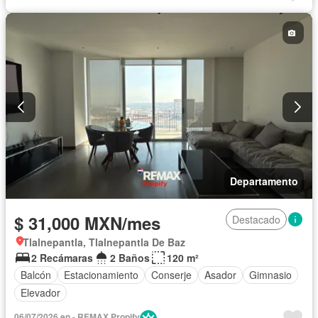
Circuito cerrado de televisión
Electricidad
Agua
Cancha de tenis
Televisión por cable
Zonas verdes
Asador
Caseta de vigilancia
Recámara con closet
Conserje
Wifi
Internet
Cuarto de servicio
Vista panorámica
Zona infantil
Gas natural
Permite mascotas
Permite niños
Parcialmente amueblado
Departamento
$ 31,000 MXN/mes
Destacado
Tlalnepantla, Tlalnepantla De Baz
2 Recámaras
2 Baños
120 m²
Balcón
Estacionamiento
Conserje
Asador
Gimnasio
Elevador
06/07/2026 en - REMAX Propify