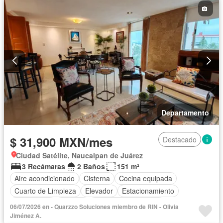
Departamento
$ 31,900 MXN/mes
Destacado
Ciudad Satélite, Naucalpan de Juárez
3 Recámaras
2 Baños
151 m²
Aire acondicionado
Cisterna
Cocina equipada
Cuarto de Limpieza
Elevador
Estacionamiento
Gas natural
Internet
Recámara con closet
06/07/2026 en - Quarzzo Soluciones miembro de RIN - Olivia
Televisión por cable
Wifi
Completamente amueblado
Jiménez A.