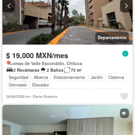
Departamento
$ 19,000 MXN/mes
Lomas de Valle Escondido, Chiluca
2 Recámaras
2 Baños
73 m²
Seguridad
Alberca
Estacionamiento
Jardín
Cisterna
Gimnasio
Elevador
Acceso para personas con discapacidad
Sala polivalente
26/06/2026 en - Elena Romero
Zona infantil
Internet
Electricidad
Jacuzzi
Agua
Gas natural
Caseta de vigilancia
Wifi
Permite niños