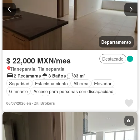
Departamento
$ 22,000 MXN/mes
Destacado
Tlanepantla, Tlalnepantla
2 Recámaras
3 Baños
83 m²
Seguridad
Estacionamiento
Alberca
Elevador
Gimnasio
Acceso para personas con discapacidad
Cocina equipada
Sala polivalente
06/07/2026 en - Ziti Brokers
Circuito cerrado de televisión
Gas natural
Conserje