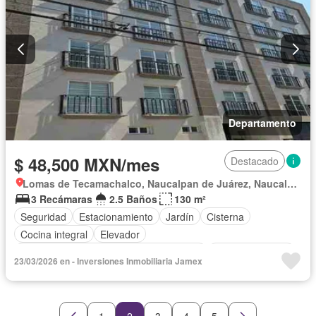
Departamento
$ 48,500 MXN/mes
Destacado
Lomas de Tecamachalco, Naucalpan de Juárez, Naucalpan de Juárez
3 Recámaras
2.5 Baños
130 m²
Seguridad
Estacionamiento
Jardín
Cisterna
Cocina integral
Elevador
Acceso para personas con discapacidad
Cocina equipada
23/03/2026 en - Inversiones Inmobiliaria Jamex
Internet
Aire acondicionado
Circuito cerrado de televisión
Electricidad
Agua
Televisión por cable
Calefacción
Gas natural
Zonas verdes
Vista panorámica