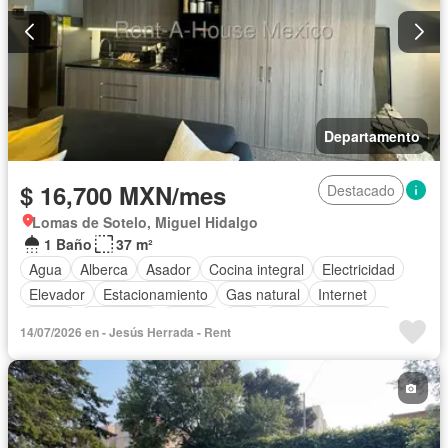
Departamento
$ 16,700 MXN/mes
Destacado
Lomas de Sotelo, Miguel Hidalgo
1 Baño
37 m²
Agua
Alberca
Asador
Cocina integral
Electricidad
Elevador
Estacionamiento
Gas natural
Internet
Jardín
Despacho
Azotea
Wifi
Permite mascotas
14/07/2026 en - Jesús Herrada - Rent
Sin amueblar