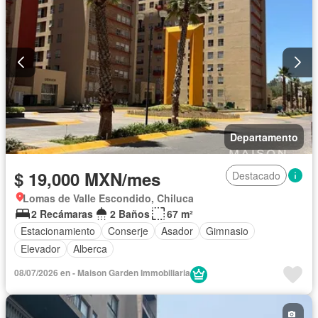
Departamento
$ 19,000 MXN/mes
Destacado
Lomas de Valle Escondido, Chiluca
2 Recámaras
2 Baños
67 m²
Estacionamiento
Conserje
Asador
Gimnasio
Elevador
Alberca
08/07/2026 en - Maison Garden Immobiliaria