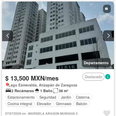
Departamento
$ 13,500 MXN/mes
Destacado
Lago Esmeralda, Atizapán de Zaragoza
2 Recámaras
1 Baño
38 m²
Estacionamiento
Seguridad
Jardín
Cisterna
Cocina integral
Elevador
Gimnasio
Balcón
Cocina equipada
Sala polivalente
07/07/2026 en - MARISELA ARAGON MUNGUIA 3