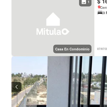
$ 1
1
Cent
3 
Casa En Condominio
07/07/2