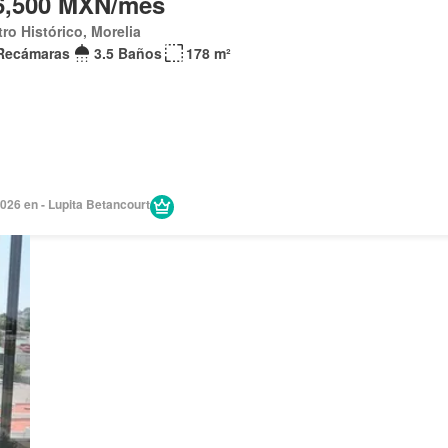
6,500 MXN/mes
ro Histórico, Morelia
Recámaras
3.5 Baños
178 m²
026 en - Lupita Betancourt