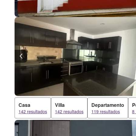
Casa
Villa
Departamento
P
142 resultados
142 resultados
119 resultados
8 