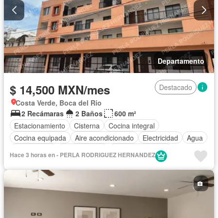
Departamento
$ 14,500 MXN/mes
Destacado
Costa Verde, Boca del Río
2 Recámaras
2 Baños
600 m²
Estacionamiento
Cisterna
Cocina integral
Cocina equipada
Aire acondicionado
Electricidad
Agua
Solo familias
Permite niños
Permite mascotas
Hace 3 horas en - PERLA RODRIGUEZ HERNANDEZ
Sin amueblar