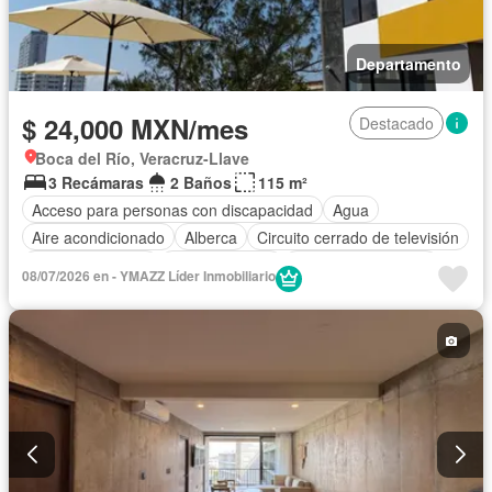
Departamento
$ 24,000 MXN/mes
Destacado
Boca del Río, Veracruz-Llave
3 Recámaras
2 Baños
115 m²
Acceso para personas con discapacidad
Agua
Aire acondicionado
Alberca
Circuito cerrado de televisión
Cocina equipada
Cocina integral
Cuarto de Limpieza
08/07/2026 en - YMAZZ Líder Inmobiliario
Elevador
Estacionamiento
Internet
Recámara con closet
Azotea
Seguridad
Terraza
Vista panorámica
Wifi
Completamente amueblado