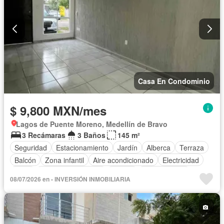
Casa En Condominio
$ 9,800 MXN/mes
Lagos de Puente Moreno, Medellín de Bravo
3 Recámaras
3 Baños
145 m²
Seguridad
Estacionamiento
Jardín
Alberca
Terraza
Balcón
Zona infantil
Aire acondicionado
Electricidad
Agua
Cuarto de Limpieza
Asador
Zonas verdes
08/07/2026 en - INVERSIÓN INMOBILIARIA
Conserje
Caseta de vigilancia
Sala polivalente
Televisión por cable
Gas natural
Recámara con closet
Solo familias
Permite mascotas
Sin amueblar