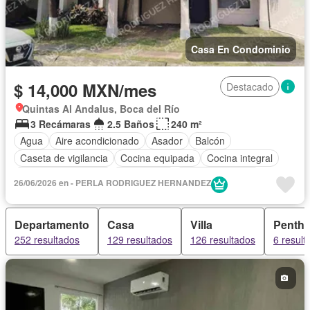
Casa En Condominio
$ 14,000 MXN/mes
Destacado
Quintas Al Andalus, Boca del Río
3 Recámaras
2.5 Baños
240 m²
Agua
Aire acondicionado
Asador
Balcón
Caseta de vigilancia
Cocina equipada
Cocina integral
Cuarto de Limpieza
Electricidad
Estacionamiento
26/06/2026 en - PERLA RODRIGUEZ HERNANDEZ
Gas natural
Internet
Jardín
Recámara con closet
Seguridad
Televisión por cable
Wifi
Permite mascotas
Departamento
Casa
Villa
Penth
Permite niños
Solo familias
Sin amueblar
252 resultados
129 resultados
126 resultados
6 result