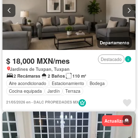
Departamento
$ 18,000 MXN/mes
Destacado
Jardines de Tuxpan, Tuxpan
2 Recámaras
2 Baños
110 m²
Aire acondicionado
Estacionamiento
Bodega
Cocina equipada
Jardín
Terraza
Completamente amueblado
21/05/2026 en - DALC PROPIEDADES MX
Actualizado