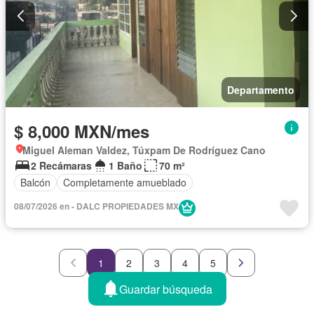
Departamento
$ 8,000 MXN/mes
Miguel Aleman Valdez, Túxpam De Rodríguez Cano
2 Recámaras
1 Baño
70 m²
Balcón
Completamente amueblado
08/07/2026 en - DALC PROPIEDADES MX
1
2
3
4
5
Guardar búsqueda