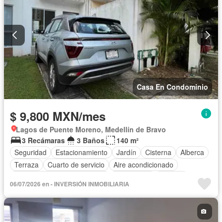
Casa En Condominio
$ 9,800 MXN/mes
Lagos de Puente Moreno, Medellín de Bravo
3 Recámaras
3 Baños
140 m²
Seguridad
Estacionamiento
Jardín
Cisterna
Alberca
Terraza
Cuarto de servicio
Aire acondicionado
Circuito cerrado de televisión
Electricidad
Internet
06/07/2026 en - INVERSIÓN INMOBILIARIA
Zona infantil
Sala polivalente
Agua
Zonas verdes
Asador
Vista panorámica
Recámara con closet
Caseta de vigilancia
Conserje
Wifi
Solo familias