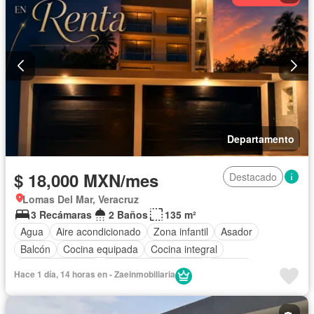
Departamento
$ 18,000 MXN/mes
Destacado
Lomas Del Mar, Veracruz
3 Recámaras
2 Baños
135 m²
Agua
Aire acondicionado
Zona infantil
Asador
Balcón
Cocina equipada
Cocina integral
Estacionamiento
Recámara con closet
Terraza
Hace 1 día, 14 horas en - Zaeinmobiliaria
Vista panorámica
Zonas verdes