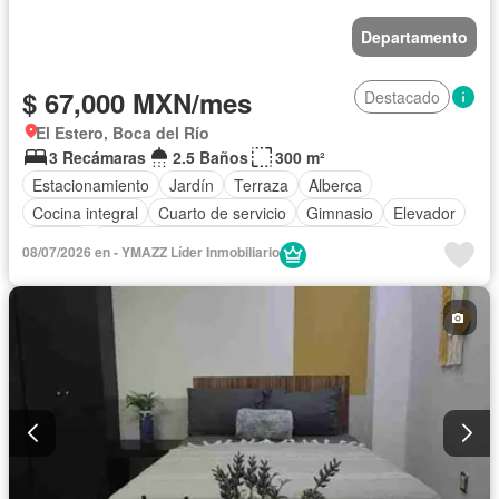
Departamento
$ 67,000 MXN/mes
Destacado
El Estero, Boca del Río
3 Recámaras
2.5 Baños
300 m²
Estacionamiento
Jardín
Terraza
Alberca
Cocina integral
Cuarto de servicio
Gimnasio
Elevador
Balcón
Acceso para personas con discapacidad
08/07/2026 en - YMAZZ Líder Inmobiliario
Cocina equipada
Zona infantil
Sala polivalente
Internet
Bodega
Aire acondicionado
Electricidad
Agua
Jacuzzi
Calefacción
Recámara con closet
Caseta de vigilancia
Vista panorámica
Sauna
Completamente amueblado