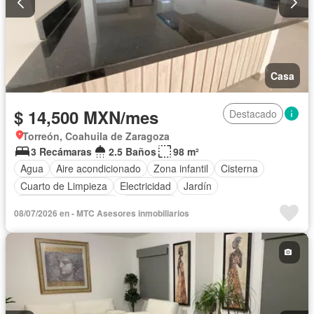
Casa
$ 14,500 MXN/mes
Destacado
Torreón, Coahuila de Zaragoza
3 Recámaras
2.5 Baños
98 m²
Agua
Aire acondicionado
Zona infantil
Cisterna
Cuarto de Limpieza
Electricidad
Jardín
Recámara con closet
Seguridad
08/07/2026 en - MTC Asesores inmobiliarios