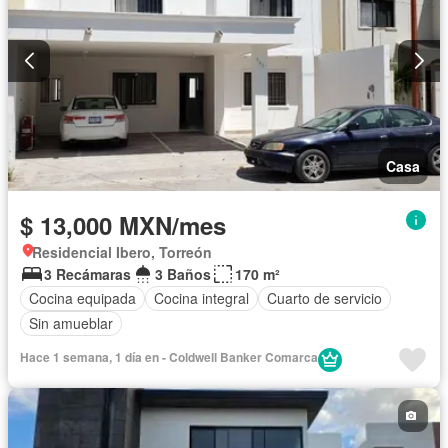
Casa
$ 13,000 MXN/mes
Residencial Ibero, Torreón
3 Recámaras
3 Baños
170 m²
Cocina equipada
Cocina integral
Cuarto de servicio
Sin amueblar
Hace 1 semana, 1 día en - Coldwell Banker Comarca