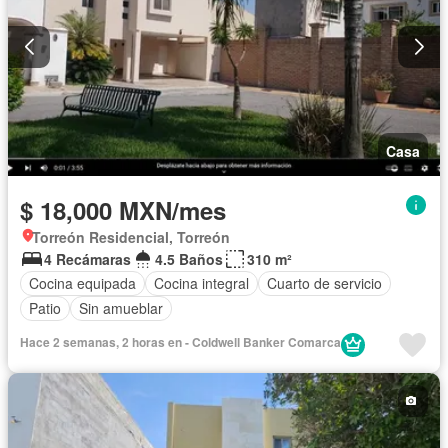
Casa
$ 18,000 MXN/mes
Torreón Residencial, Torreón
4 Recámaras
4.5 Baños
310 m²
Cocina equipada
Cocina integral
Cuarto de servicio
Patio
Sin amueblar
Hace 2 semanas, 2 horas en - Coldwell Banker Comarca