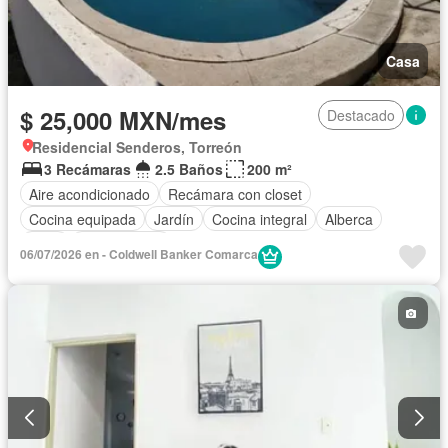
Casa
$ 25,000 MXN/mes
Destacado
Residencial Senderos, Torreón
3 Recámaras
2.5 Baños
200 m²
Aire acondicionado
Recámara con closet
Cocina equipada
Jardín
Cocina integral
Alberca
Patio
Sin amueblar
06/07/2026 en - Coldwell Banker Comarca