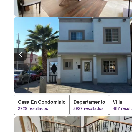
Casa En Condominio
Departamento
Villa
2929 resultados
2929 resultados
487 resul