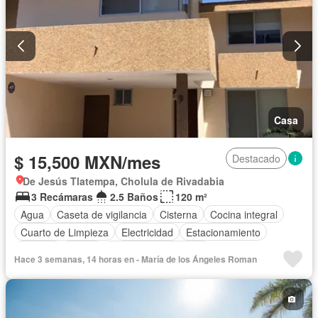
Casa
$ 15,500 MXN/mes
Destacado
De Jesús Tlatempa, Cholula de Rivadabia
3 Recámaras
2.5 Baños
120 m²
Agua
Caseta de vigilancia
Cisterna
Cocina integral
Cuarto de Limpieza
Electricidad
Estacionamiento
Internet
Jardín
Recámara con closet
Hace 3 semanas, 14 horas en - María de los Ángeles Roman
Televisión por cable
Wifi
Permite mascotas
Permite niños
Sin amueblar