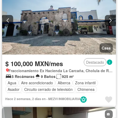
Casa
$ 100,000 MXN/mes
Destacado
Fraccionamiento Ex Hacienda La Carcaña, Cholula de Rivadabia
5 Recámaras
9 Baños
925 m²
Agua
Aire acondicionado
Alberca
Zona infantil
Asador
Circuito cerrado de televisión
Chimenea
Cisterna
Cocina equipada
Cocina integral
Hace 2 semanas, 2 días en - MEZVI INMOBILIARIA
Cuarto de Limpieza
Cuarto de servicio
Electricidad
Estacionamiento
Internet
Jacuzzi
Jardín
Recámara con closet
Seguridad
Televisión por cable