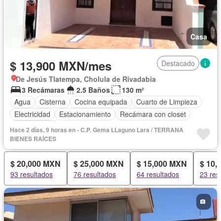
Casa
$ 13,900 MXN/mes
Destacado
De Jesús Tlatempa, Cholula de Rivadabia
3 Recámaras
2.5 Baños
130 m²
Agua
Cisterna
Cocina equipada
Cuarto de Limpieza
Electricidad
Estacionamiento
Recámara con closet
Sin amueblar
Hace 2 días, 9 horas en - C.P. Gema LLaguno Lara / TERRANA
BIENES RAÍCES
$ 20,000 MXN
$ 25,000 MXN
$ 15,000 MXN
$ 10,
93 resultados
76 resultados
64 resultados
23 res