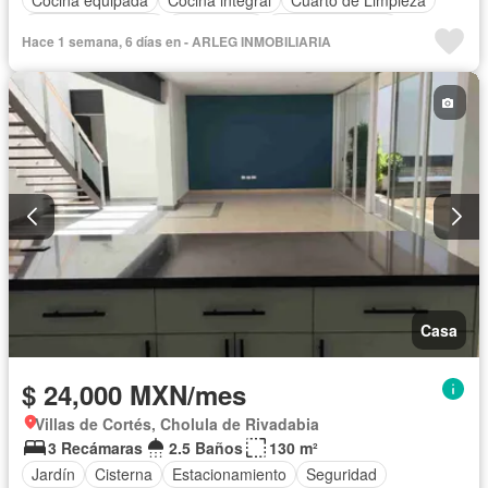
Cuarto de servicio
Electricidad
Estacionamiento
Hace 1 semana, 6 días en - ARLEG INMOBILIARIA
Gas natural
Internet
Recámara con closet
Televisión por cable
Wifi
Zonas verdes
Sin amueblar
Casa
$ 24,000 MXN/mes
Villas de Cortés, Cholula de Rivadabia
3 Recámaras
2.5 Baños
130 m²
Jardín
Cisterna
Estacionamiento
Seguridad