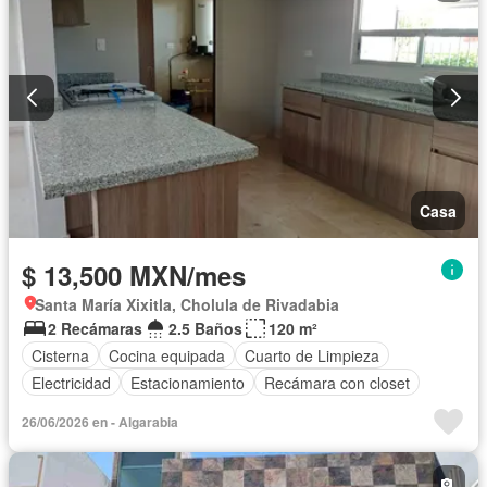
Terraza
Permite mascotas
Permite niños
Solo familias
Sin amueblar
Casa
$ 13,500 MXN/mes
Santa María Xixitla, Cholula de Rivadabia
2 Recámaras
2.5 Baños
120 m²
Cisterna
Cocina equipada
Cuarto de Limpieza
Electricidad
Estacionamiento
Recámara con closet
26/06/2026 en - Algarabia