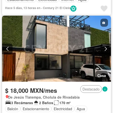
Hace 5 días, 13 horas en - Century 21 El Cielo
Casa
$ 18,000 MXN/mes
Destacado
De Jesús Tlatempa, Cholula de Rivadabia
3 Recámaras
2 Baños
170 m²
Balcón
Estacionamiento
Electricidad
Agua