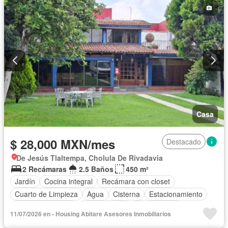
Casa
$ 28,000 MXN/mes
Destacado
De Jesús Tlaltempa, Cholula De Rivadavia
2 Recámaras
2.5 Baños
450 m²
Jardín
Cocina integral
Recámara con closet
Cuarto de Limpieza
Agua
Cisterna
Estacionamiento
Permite mascotas
Permite niños
Sin amueblar
11/07/2026 en - Housing Abitare Asesores Inmobiliarios