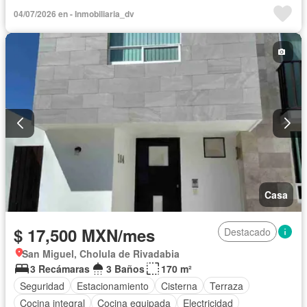
Cisterna
Cocina equipada
Cocina integral
04/07/2026 en - Inmobiliaria_dv
Cuarto de Limpieza
Electricidad
Gimnasio
Internet
Jardín
Recámara con closet
Azotea
Seguridad
Vista panorámica
Wifi
Zonas verdes
Completamente amueblado
Casa
$ 17,500 MXN/mes
Destacado
San Miguel, Cholula de Rivadabia
3 Recámaras
3 Baños
170 m²
Seguridad
Estacionamiento
Cisterna
Terraza
Cocina integral
Cocina equipada
Electricidad