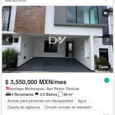
INMOBILIARIA
Casa
$ 3,550,000 MXN/mes
Santiago Momoxpan, San Pedro Cholula
4 Recámaras
3.5 Baños
98 m²
Acceso para personas con discapacidad
Agua
Caseta de vigilancia
Circuito cerrado de televisión
Cisterna
Cocina equipada
Cocina integral
Electricidad