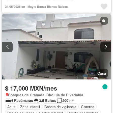
Sala polivalente
Internet
Electricidad
31/05/2026 en - Mayte Bauza Bienes Raices
Cuarto de Limpieza
Cancha de tenis
Televisión por cable
Asador
Zonas verdes
Recámara con closet
Permite niños
Sin amueblar
Casa
$ 17,000 MXN/mes
Bosques de Granada, Cholula de Rivadabia
4 Recámaras
3.5 Baños
200 m²
Agua
Zona infantil
Caseta de vigilancia
Cisterna
Cocina equipada
Cocina integral
Cuarto de Limpieza