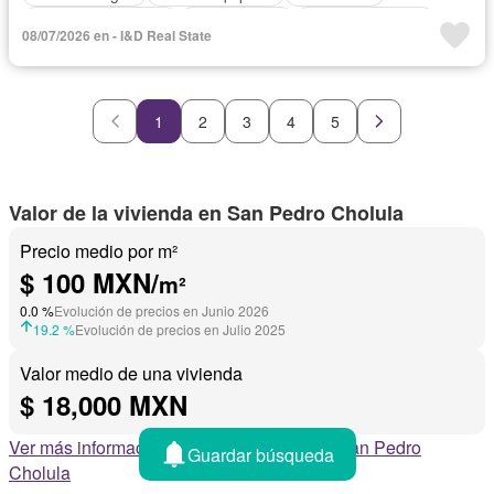
Cuarto de Limpieza
Zonas verdes
Vista panorámica
08/07/2026 en - I&D Real State
Recámara con closet
Caseta de vigilancia
Solo familias
Sin amueblar
1
2
3
4
5
Valor de la vivienda en San Pedro Cholula
Precio medio por m²
$ 100 MXN/
m²
0.0 %
Evolución de precios en Junio 2026
19.2 %
Evolución de precios en Julio 2025
Valor medio de una vivienda
$ 18,000 MXN
Ver más información sobre el mercado de San Pedro
Guardar búsqueda
Cholula