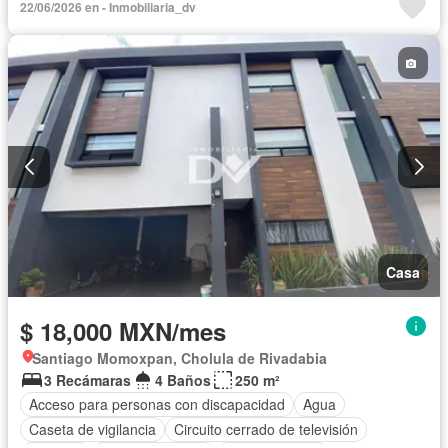
22/06/2026 en - Inmobiliaria_dv
Estacionamiento
Recámara con closet
Azotea
Sala polivalente
Seguridad
Vista panorámica
Wifi
Zonas verdes
Permite mascotas
Sin amueblar
Casa
$ 18,000 MXN/mes
Santiago Momoxpan, Cholula de Rivadabia
3 Recámaras
4 Baños
250 m²
Acceso para personas con discapacidad
Agua
Caseta de vigilancia
Circuito cerrado de televisión