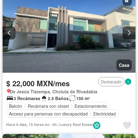
Casa
$ 22,000 MXN/mes
Destacado
De Jesús Tlatempa, Cholula de Rivadabia
3 Recámaras
2.5 Baños
150 m²
Balcón
Recámara con closet
Estacionamiento
Acceso para personas con discapacidad
Electricidad
Cocina equipada
Jardín
Cocina integral
Internet
Hace 6 días, 15 horas en - hh | Luxury Real Estate
Gas natural
Agua