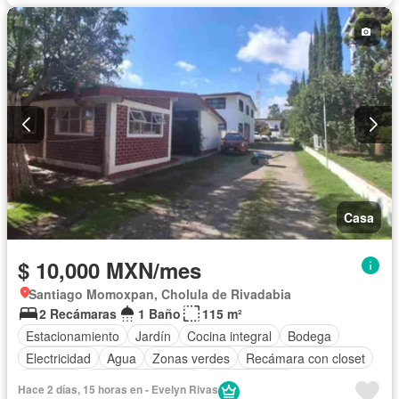
Casa
$ 10,000 MXN/mes
Santiago Momoxpan, Cholula de Rivadabia
2 Recámaras
1 Baño
115 m²
Estacionamiento
Jardín
Cocina integral
Bodega
Electricidad
Agua
Zonas verdes
Recámara con closet
Conserje
Permite mascotas
Permite niños
Hace 2 días, 15 horas en - Evelyn Rivas