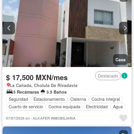
Casa
$ 17,500 MXN/mes
Destacado
La Cañada, Cholula De Rivadavia
3 Recámaras
3.5 Baños
Seguridad
Estacionamiento
Cisterna
Cocina integral
Cuarto de servicio
Cocina equipada
Electricidad
Agua
Cuarto de Limpieza
Recámara con closet
07/07/2026 en - ALKAFER INMOBILIARIA
Caseta de vigilancia
Wifi
Sin amueblar