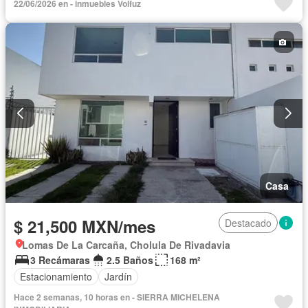
22/06/2026 en - inmuebles Volfuz
Casa
$ 21,500 MXN/mes
Destacado
Lomas De La Carcaña, Cholula De Rivadavia
3 Recámaras
2.5 Baños
168 m²
Estacionamiento
Jardín
Hace 2 semanas, 10 horas en - SIERRA MICHELENA