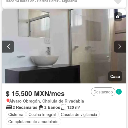
Hace 14 horas en - Bertha Pérez - Algarabia
Casa
$ 15,500 MXN/mes
Destacado
Álvaro Obregón, Cholula de Rivadabia
2 Recámaras
2 Baños
120 m²
Cisterna
Cocina integral
Caseta de vigilancia
Completamente amueblado