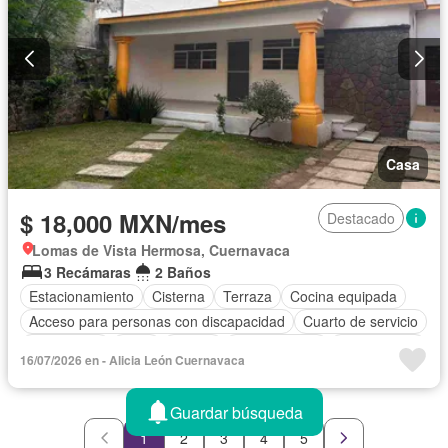
Casa
$ 18,000 MXN/mes
Destacado
Lomas de Vista Hermosa, Cuernavaca
3 Recámaras
2 Baños
Estacionamiento
Cisterna
Terraza
Cocina equipada
Acceso para personas con discapacidad
Cuarto de servicio
Electricidad
Agua
Azotea
Permite niños
Solo familias
16/07/2026 en - Alicia León Cuernavaca
Permite mascotas
Sin amueblar
Guardar búsqueda
1
2
3
4
5