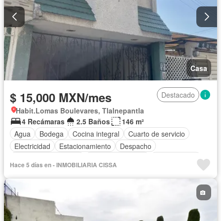
Casa
$ 15,000 MXN/mes
Destacado
Habit.Lomas Boulevares, Tlalnepantla
4 Recámaras
2.5 Baños
146 m²
Agua
Bodega
Cocina integral
Cuarto de servicio
Electricidad
Estacionamiento
Despacho
Recámara con closet
Permite mascotas
Permite niños
Hace 5 días en - INMOBILIARIA CISSA
Sin amueblar