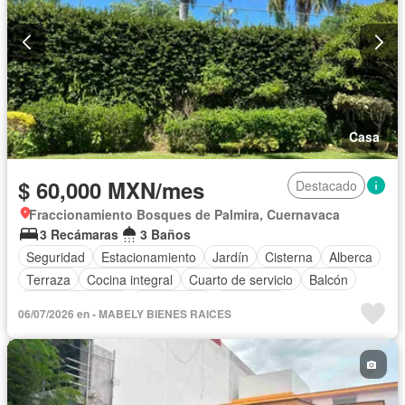
Casa
$ 60,000 MXN/mes
Destacado
Fraccionamiento Bosques de Palmira, Cuernavaca
3 Recámaras
3 Baños
Seguridad
Estacionamiento
Jardín
Cisterna
Alberca
Terraza
Cocina integral
Cuarto de servicio
Balcón
Cocina equipada
Electricidad
Despacho
06/07/2026 en - MABELY BIENES RAICES
Vista panorámica
Caseta de vigilancia
Conserje
Permite mascotas
Permite niños
Solo familias