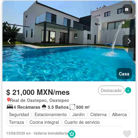
Casa
$ 21,000 MXN/mes
Destacado
Real de Oaxtepec, Oaxtepec
4 Recámaras
5.5 Baños
500 m²
Seguridad
Estacionamiento
Jardín
Cisterna
Alberca
Terraza
Cocina integral
Cuarto de servicio
Recámara con closet
Vista panorámica
Zonas verdes
13/06/2026 en - Vallarta Inmobiliaria
Caseta de vigilancia
Azotea
Completamente amueblado