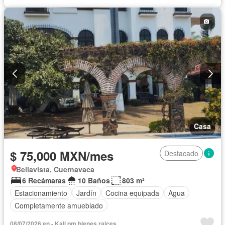
Casa
$ 75,000 MXN/mes
Destacado
Bellavista, Cuernavaca
6 Recámaras
10 Baños
803 m²
Estacionamiento
Jardín
Cocina equipada
Agua
Completamente amueblado
08/07/2026 en - Kali pm bienes raices