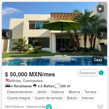
Solo familias
Sin amueblar
Casa
$ 50,000 MXN/mes
Destacado
Delicias, Cuernavaca
4 Recámaras
4.5 Baños
250 m²
Estacionamiento
Jardín
Cisterna
Alberca
Terraza
Cocina integral
Cuarto de servicio
Balcón
Internet
Circuito cerrado de televisión
Electricidad
Agua
06/07/2026 en - Roberto Uribe