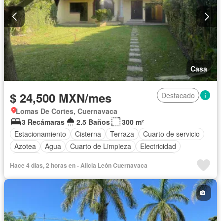
Casa
$ 24,500 MXN/mes
Destacado
Lomas De Cortes, Cuernavaca
3 Recámaras
2.5 Baños
300 m²
Estacionamiento
Cisterna
Terraza
Cuarto de servicio
Azotea
Agua
Cuarto de Limpieza
Electricidad
Internet
Acceso para personas con discapacidad
Hace 4 días, 2 horas en - Alicia León Cuernavaca
Recámara con closet
Conserje
Wifi
Despacho
Cocina equipada
Permite mascotas
Permite niños
Solo familias
Sin amueblar