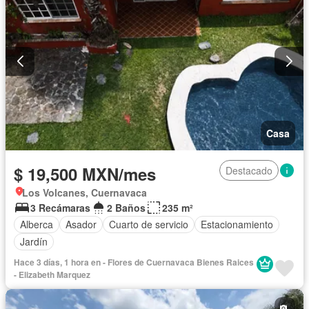
Casa
$ 19,500 MXN/mes
Destacado
Los Volcanes, Cuernavaca
3 Recámaras
2 Baños
235 m²
Alberca
Asador
Cuarto de servicio
Estacionamiento
Jardín
Hace 3 días, 1 hora en - Flores de Cuernavaca Bienes Raices
- Elizabeth Marquez