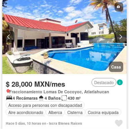
Caseta de vigilancia
Wifi
Permite mascotas
Permite niños
Completamente amueblado
Casa
$ 28,000 MXN/mes
Destacado
Fraccionamiento Lomas De Cocoyoc, Atlatlahucan
4 Recámaras
4 Baños
430 m²
Acceso para personas con discapacidad
Aire acondicionado
Alberca
Cisterna
Cocina equipada
Cuarto de Limpieza
Jacuzzi
Jardín
Terraza
Hace 5 días, 10 horas en - Iscra Bienes Raíces
Vista panorámica
Wifi
Zonas verdes
Permite mascotas