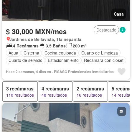
Casa
$ 30,000 MXN/mes
Destacado
Jardines de Bellavista, Tlalnepantla
4 Recámaras
3.5 Baños
200 m²
Agua
Cisterna
Cocina equipada
Cuarto de Limpieza
Cuarto de servicio
Estacionamiento
Recámara con closet
Sin amueblar
Hace 2 semanas, 4 días en - PISASO Profesionales Inmobiliarios
3 recámaras
4 recámaras
2 recámaras
5 recáma
110 resultados
48 resultados
16 resultados
14 resulta