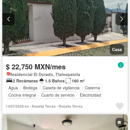
Casa
$ 22,750 MXN/mes
Residencial El Dorado, Tlalnepantla
2 Recámaras
1.5 Baños
160 m²
Agua
Bodega
Caseta de vigilancia
Cisterna
Cocina integral
Cuarto de servicio
Electricidad
Estacionamiento
Gas natural
Jardín
14/07/2026 en - Rosalía Torres - Rosalía Torres
Recámara con closet
Seguridad
Sin amueblar