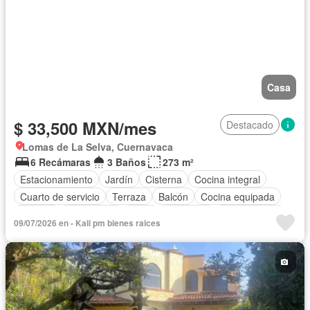
Casa
$ 33,500 MXN/mes
Destacado
Lomas de La Selva, Cuernavaca
6 Recámaras
3 Baños
273 m²
Estacionamiento
Jardín
Cisterna
Cocina integral
Cuarto de servicio
Terraza
Balcón
Cocina equipada
Bodega
Electricidad
Agua
Despacho
Sin amueblar
09/07/2026 en - Kali pm bienes raices