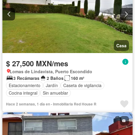
Casa
$ 27,500 MXN/mes
Lomas de Lindavista, Puerto Escondido
3 Recámaras
2 Baños
160 m²
Estacionamiento
Jardín
Caseta de vigilancia
Cocina integral
Sin amueblar
Hace 2 semanas, 1 día en - Inmobiliaria Red House R