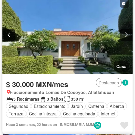
Recámara con closet
Terraza
Permite mascotas
Permite niños
Sin amueblar
Casa
$ 30,000 MXN/mes
Destacado
Fraccionamiento Lomas De Cocoyoc, Atlatlahucan
5 Recámaras
3 Baños
350 m²
Seguridad
Estacionamiento
Jardín
Cisterna
Alberca
Terraza
Cocina integral
Cocina equipada
Internet
Electricidad
Azotea
Jacuzzi
Agua
Hace 3 semanas, 22 horas en - INMOBILIARIA MJM
Televisión por cable
Recámara con closet