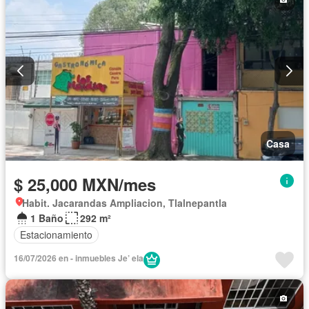
Casa
$ 25,000 MXN/mes
Habit. Jacarandas Ampliacion, Tlalnepantla
1 Baño
292 m²
Estacionamiento
16/07/2026 en - inmuebles Je’ ela