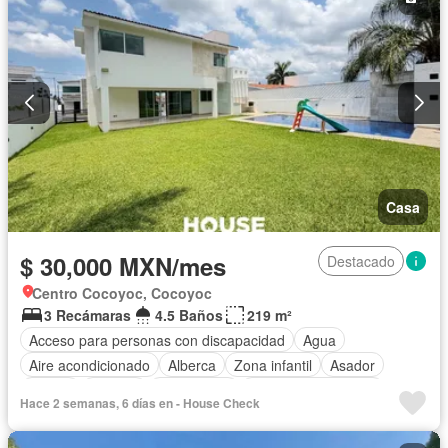
Casa
$ 30,000 MXN/mes
Destacado
Centro Cocoyoc, Cocoyoc
3 Recámaras
4.5 Baños
219 m²
Acceso para personas con discapacidad
Agua
Aire acondicionado
Alberca
Zona infantil
Asador
Balcón
Bodega
Calefacción
Caseta de vigilancia
Hace 2 semanas, 6 días en - House Check
Cisterna
Cocina equipada
Cocina integral
Cuarto de Limpieza
Electricidad
Estacionamiento