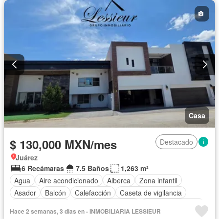
Casa
$ 130,000 MXN/mes
Destacado
Juárez
6 Recámaras
7.5 Baños
1,263 m²
Agua
Aire acondicionado
Alberca
Zona infantil
Asador
Balcón
Calefacción
Caseta de vigilancia
Cocina equipada
Cuarto de Limpieza
Cuarto de servicio
Hace 2 semanas, 3 días en - INMOBILIARIA LESSIEUR
Electricidad
Estacionamiento
Gas natural
Jardín