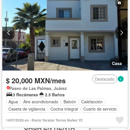
Casa
$ 20,000 MXN/mes
Destacado
Paseo de Las Palmas, Juárez
3 Recámaras
2.5 Baños
Agua
Aire acondicionado
Balcón
Calefacción
Caseta de vigilancia
Cocina integral
Cuarto de servicio
Electricidad
Estacionamiento
Gas natural
14/07/2026 en - Rocio Yaratze Torres Nuñez YC
Recámara con closet
Seguridad
Zonas verdes