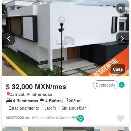
Casa
$ 32,000 MXN/mes
Destacado
Carrizal, Villahermosa
4 Recámaras
4 Baños
265 m²
Estacionamiento
Jardín
Sin amueblar
06/07/2026 en - Alfa Inmobiliaria Center VH