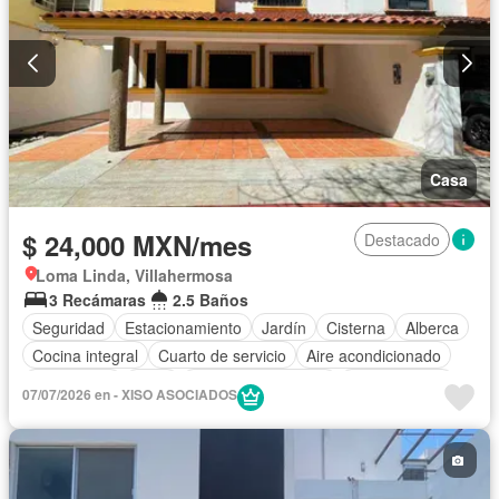
Casa
$ 24,000 MXN/mes
Destacado
Loma Linda, Villahermosa
3 Recámaras
2.5 Baños
Seguridad
Estacionamiento
Jardín
Cisterna
Alberca
Cocina integral
Cuarto de servicio
Aire acondicionado
Electricidad
Agua
Cuarto de Limpieza
Zonas verdes
07/07/2026 en - XISO ASOCIADOS
Recámara con closet
Vista panorámica
Solo familias
Permite niños
Sin amueblar