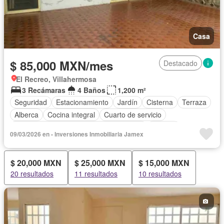
Casa
$ 85,000 MXN/mes
Destacado
El Recreo, Villahermosa
3 Recámaras
4 Baños
1,200 m²
Seguridad
Estacionamiento
Jardín
Cisterna
Terraza
Alberca
Cocina integral
Cuarto de servicio
Acceso para personas con discapacidad
Internet
09/03/2026 en - Inversiones Inmobiliaria Jamex
Cocina equipada
Bodega
Aire acondicionado
Circuito cerrado de televisión
Electricidad
Agua
$ 20,000 MXN
$ 25,000 MXN
$ 15,000 MXN
Gas natural
Televisión por cable
Zonas verdes
20 resultados
11 resultados
10 resultados
Despacho
Recámara con closet
Conserje
Wifi
Permite mascotas
Permite niños
Sin amueblar