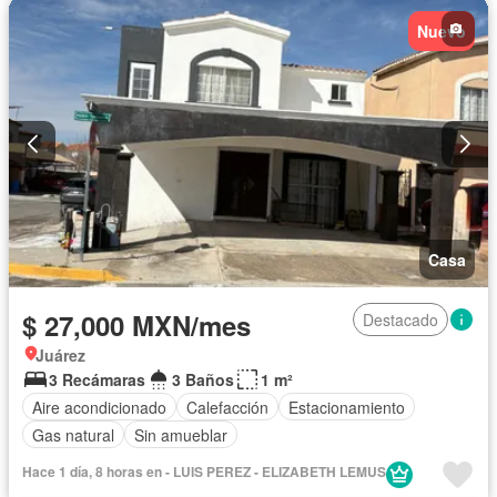
Nuevo
Casa
$ 27,000 MXN/mes
Destacado
Juárez
3 Recámaras
3 Baños
1 m²
Aire acondicionado
Calefacción
Estacionamiento
Gas natural
Sin amueblar
Hace 1 día, 8 horas en - LUIS PEREZ - ELIZABETH LEMUS