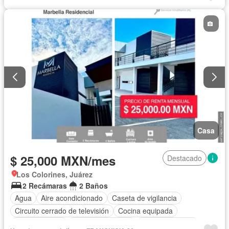
Recámara con closet
Parcialmente amueblado
Casa
$ 25,000 MXN/mes
Destacado
Los Colorines, Juárez
2 Recámaras
2 Baños
Agua
Aire acondicionado
Caseta de vigilancia
Circuito cerrado de televisión
Cocina equipada
Cocina integral
Cuarto de servicio
Estacionamiento