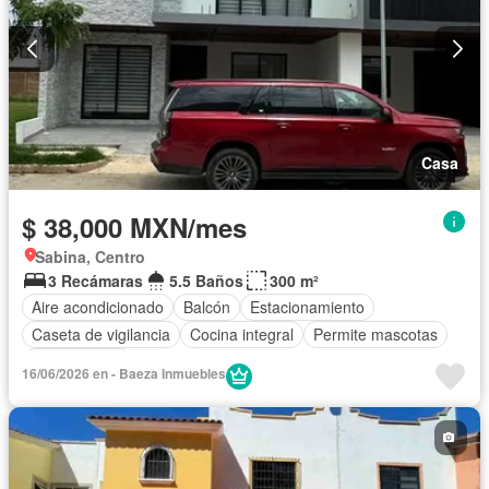
Casa
$ 38,000 MXN/mes
Sabina, Centro
3 Recámaras
5.5 Baños
300 m²
Aire acondicionado
Balcón
Estacionamiento
Caseta de vigilancia
Cocina integral
Permite mascotas
Sin amueblar
16/06/2026 en - Baeza Inmuebles