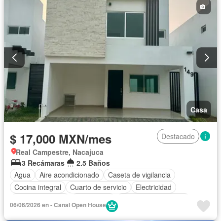
Casa
$ 17,000 MXN/mes
Destacado
Real Campestre, Nacajuca
3 Recámaras
2.5 Baños
Agua
Aire acondicionado
Caseta de vigilancia
Cocina integral
Cuarto de servicio
Electricidad
Estacionamiento
Gas natural
Recámara con closet
06/06/2026 en - Canal Open House
Seguridad
Zonas verdes
Sin amueblar