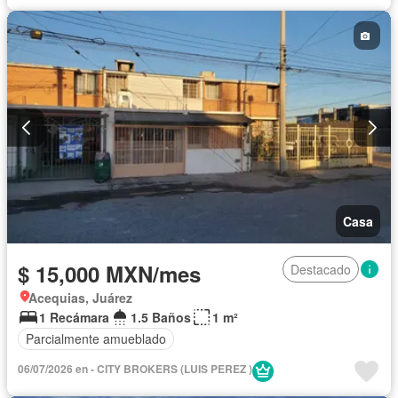
Recámara con closet
Seguridad
Terraza
Zonas verdes
Permite mascotas
Permite niños
Casa
$ 15,000 MXN/mes
Destacado
Acequias, Juárez
1 Recámara
1.5 Baños
1 m²
Parcialmente amueblado
06/07/2026 en - CITY BROKERS (LUIS PEREZ )