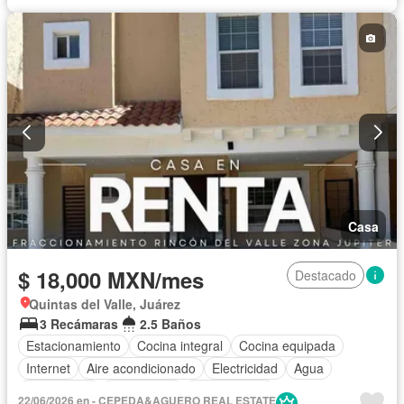
Casa
$ 18,000 MXN/mes
Destacado
Quintas del Valle, Juárez
3 Recámaras
2.5 Baños
Estacionamiento
Cocina integral
Cocina equipada
Internet
Aire acondicionado
Electricidad
Agua
Gas natural
Calefacción
Sin amueblar
22/06/2026 en - CEPEDA&AGUERO REAL ESTATE