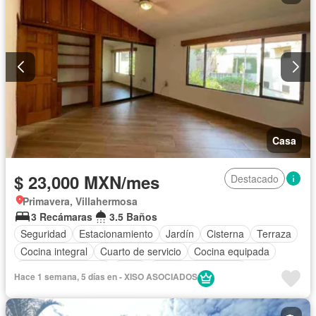
Casa
$ 23,000 MXN/mes
Destacado
Primavera, Villahermosa
3 Recámaras
3.5 Baños
Seguridad
Estacionamiento
Jardín
Cisterna
Terraza
Cocina integral
Cuarto de servicio
Cocina equipada
Aire acondicionado
Agua
Cuarto de Limpieza
Hace 1 semana, 5 días en - XISO ASOCIADOS
Zonas verdes
Vista panorámica
Recámara con closet
Caseta de vigilancia
Solo familias
Permite niños