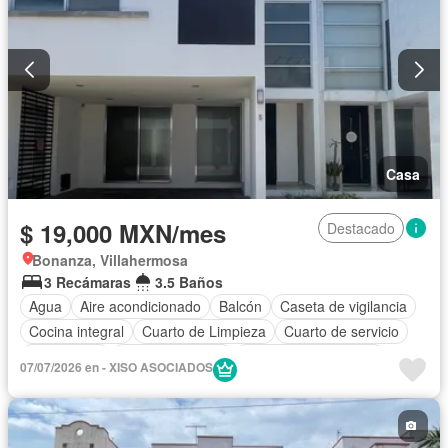
Casa
$ 19,000 MXN/mes
Destacado
Bonanza, Villahermosa
3 Recámaras
3.5 Baños
Agua
Aire acondicionado
Balcón
Caseta de vigilancia
Cocina integral
Cuarto de Limpieza
Cuarto de servicio
Electricidad
Estacionamiento
Recámara con closet
07/07/2026 en - XISO ASOCIADOS
Azotea
Seguridad
Solo familias
Sin amueblar