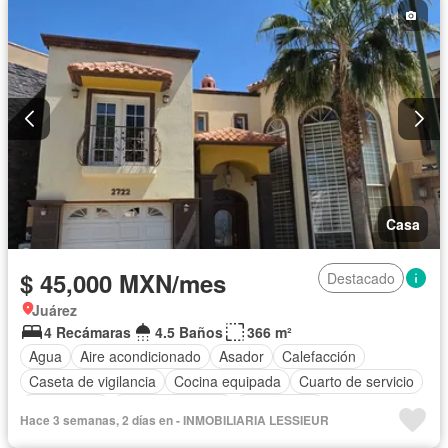
Casa
$ 45,000 MXN/mes
Destacado
Juárez
4 Recámaras
4.5 Baños
366 m²
Agua
Aire acondicionado
Asador
Calefacción
Caseta de vigilancia
Cocina equipada
Cuarto de servicio
Electricidad
Estacionamiento
Gas natural
Hace 3 semanas, 2 días en - INMOBILIARIA LESSIEUR
Recámara con closet
Permite niños
Sin amueblar