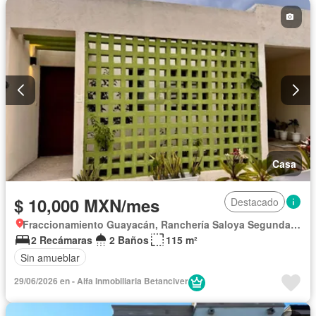
Casa
$ 10,000 MXN/mes
Destacado
Fraccionamiento Guayacán, Ranchería Saloya Segunda Sección, El Zapote
2 Recámaras
2 Baños
115 m²
Sin amueblar
29/06/2026 en - Alfa Inmobiliaria Betanciver