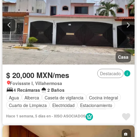
Casa
$ 20,000 MXN/mes
Destacado
Fovissste I, Villahermosa
4 Recámaras
2 Baños
Agua
Alberca
Caseta de vigilancia
Cocina integral
Cuarto de Limpieza
Electricidad
Estacionamiento
Recámara con closet
Seguridad
Solo familias
Hace 1 semana, 5 días en - XISO ASOCIADOS
Sin amueblar