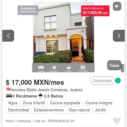
Permite mascotas
Permite niños
Solo familias
Sin amueblar
Casa
$ 17,000 MXN/mes
Destacado
Parcelas Ejido Jesús Carranza, Juárez
2 Recámaras
2.5 Baños
Agua
Zona infantil
Cocina equipada
Cocina integral
Electricidad
Estacionamiento
Gas natural
Jardín
Recámara con closet
Zonas verdes
Sin amueblar
Hace 1 semana, 1 día en - FRANQUICIA 26