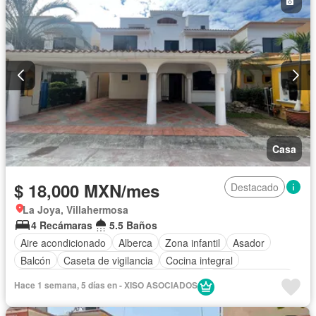
Permite mascotas
Sin amueblar
Casa
$ 18,000 MXN/mes
Destacado
La Joya, Villahermosa
4 Recámaras
5.5 Baños
Aire acondicionado
Alberca
Zona infantil
Asador
Balcón
Caseta de vigilancia
Cocina integral
Cuarto de Limpieza
Cuarto de servicio
Estacionamiento
Hace 1 semana, 5 días en - XISO ASOCIADOS
Recámara con closet
Terraza
Vista panorámica
Solo familias
Sin amueblar