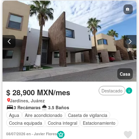
Casa
$ 28,900 MXN/mes
Destacado
Jardines, Juárez
3 Recámaras
3.5 Baños
Agua
Aire acondicionado
Caseta de vigilancia
Cocina equipada
Cocina integral
Estacionamiento
Gas natural
Recámara con closet
Zonas verdes
08/07/2026 en - Javier Flores
Sin amueblar