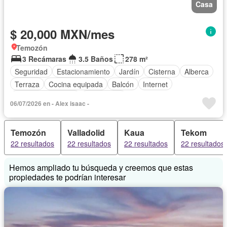
Casa
$ 20,000 MXN/mes
Temozón
3 Recámaras
3.5 Baños
278 m²
Seguridad
Estacionamiento
Jardín
Cisterna
Alberca
Terraza
Cocina equipada
Balcón
Internet
Aire acondicionado
Electricidad
06/07/2026 en - Alex isaac -
Circuito cerrado de televisión
Bodega
Cuarto de Limpieza
Agua
Calefacción
Temozón
Valladolid
Kaua
Tekom
Televisión por cable
Gas natural
Zonas verdes
22 resultados
22 resultados
22 resultados
22 resultados
Recámara con closet
Vista panorámica
Caseta de vigilancia
Conserje
Chimenea
Hemos ampliado tu búsqueda y creemos que estas
Permite mascotas
Permite niños
Solo familias
propiedades te podrían interesar
Parcialmente amueblado