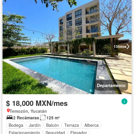
13
fotos
Departamento
$ 18,000 MXN/mes
Temozón, Yucatán
2 Recámaras
125 m²
Bodega
Jardín
Balcón
Terraza
Alberca
Estacionamiento
Seguridad
Elevador