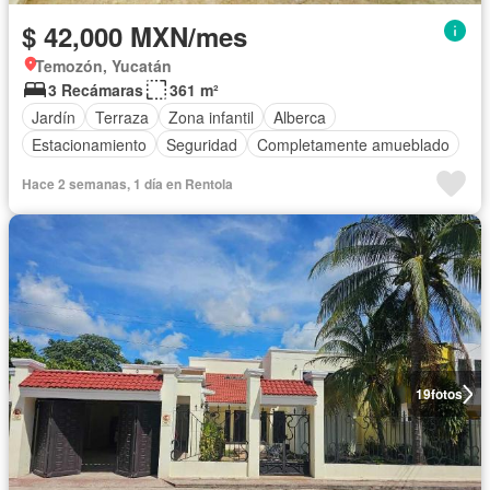
$ 42,000 MXN/mes
Temozón, Yucatán
3 Recámaras
361 m²
Jardín
Terraza
Zona infantil
Alberca
Estacionamiento
Seguridad
Completamente amueblado
Hace 2 semanas, 1 día en Rentola
19
fotos