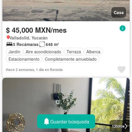
Casa
$ 45,000 MXN/mes
Valladolid, Yucatán
5 Recámaras
648 m²
Jardín
Aire acondicionado
Terraza
Alberca
Estacionamiento
Completamente amueblado
Hace 2 semanas, 1 día en Rentola
Guardar búsqueda
13
fotos