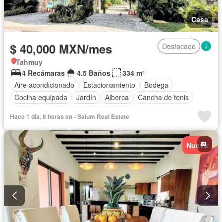
Casa
$ 40,000 MXN/mes
Destacado
Tahmuy
4 Recámaras
4.5 Baños
334 m²
Aire acondicionado
Estacionamiento
Bodega
Cocina equipada
Jardín
Alberca
Cancha de tenis
Terraza
Completamente amueblado
Hace 1 día, 8 horas en - Salum Real Estate
Nuevo