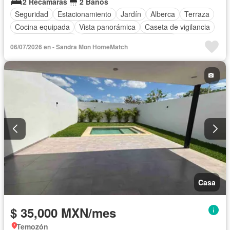
2 Recámaras
2 Baños
Seguridad
Estacionamiento
Jardín
Alberca
Terraza
Cocina equipada
Vista panorámica
Caseta de vigilancia
Permite mascotas
Completamente amueblado
06/07/2026 en - Sandra Mon HomeMatch
Casa
$ 35,000 MXN/mes
Temozón