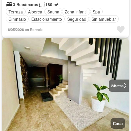
3 Recámaras
180 m²
Terraza
Alberca
Sauna
Zona infantil
Spa
Gimnasio
Estacionamiento
Seguridad
Sin amueblar
16/05/2026 en Rentola
24
fotos
Casa