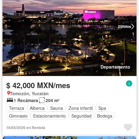
25
fotos
Departamento
$ 42,000 MXN/mes
Temozón, Yucatán
1 Recámara
204 m²
Terraza
Alberca
Sauna
Zona infantil
Spa
Gimnasio
Estacionamiento
Seguridad
Bodega
Sin amueblar
16/05/2026 en Rentola