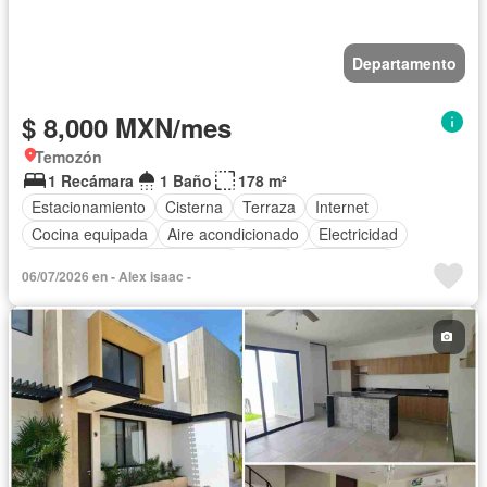
Departamento
$ 8,000 MXN/mes
Temozón
1 Recámara
1 Baño
178 m²
Estacionamiento
Cisterna
Terraza
Internet
Cocina equipada
Aire acondicionado
Electricidad
Circuito cerrado de televisión
Agua
Calefacción
06/07/2026 en - Alex isaac -
Gas natural
Televisión por cable
Recámara con closet
Permite mascotas
Permite niños
Solo familias
Completamente amueblado