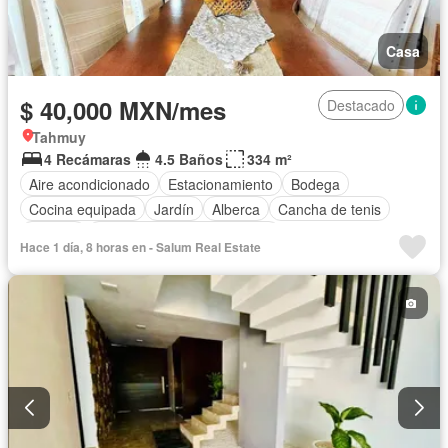
Casa
$ 40,000 MXN/mes
Destacado
Tahmuy
4 Recámaras
4.5 Baños
334 m²
Aire acondicionado
Estacionamiento
Bodega
Cocina equipada
Jardín
Alberca
Cancha de tenis
Terraza
Completamente amueblado
Hace 1 día, 8 horas en - Salum Real Estate