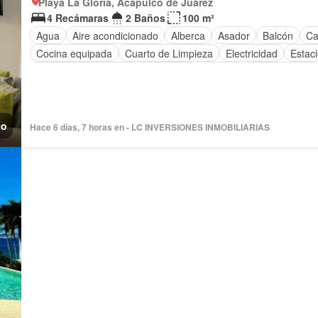
Playa La Gloria, Acapulco de Juárez
4 Recámaras
2 Baños
100 m²
Agua
Aire acondicionado
Alberca
Asador
Balcón
Ca
Cocina equipada
Cuarto de Limpieza
Electricidad
Estac
Recámara con closet
Seguridad
Terraza
Permite niños
to
Hace 6 días, 7 horas en - LC INVERSIONES INMOBILIARIAS