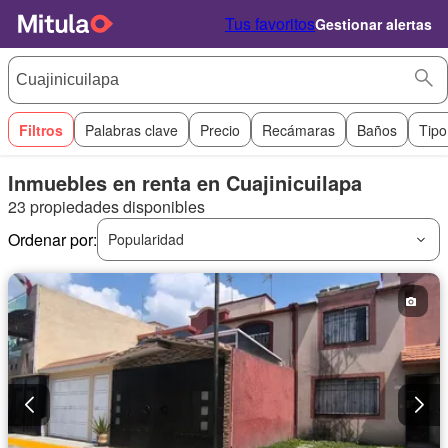
Tus favoritos
Gestionar alertas
Filtros
Palabras clave
Precio
Recámaras
Baños
Tipo
Inmuebles en renta en Cuajinicuilapa
23 propiedades disponibles
Ordenar por:
Popularidad