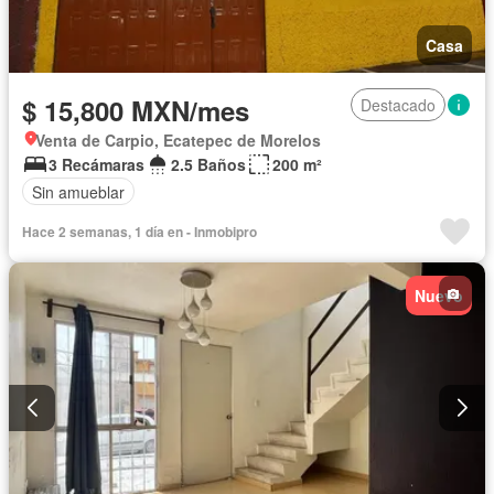
Casa
$ 15,800 MXN/mes
Destacado
Venta de Carpio, Ecatepec de Morelos
3 Recámaras
2.5 Baños
200 m²
Sin amueblar
Hace 2 semanas, 1 día en - Inmobipro
Nuevo