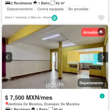
2 Recámaras
1 Baño
62 m²
Estacionamiento
Cocina equipada
Sin amueblar
Hace 1 semana, 2 días en - Houm
Actualizado
Departamento
$ 7,500 MXN/mes
Jardines De Morelos, Ecatepec De Morelos
1 Recámara
1 Baño
95 m²