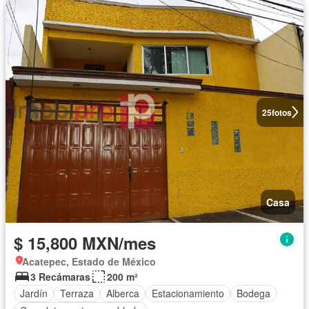
25
fotos
Casa
$ 15,800 MXN/mes
Acatepec, Estado de México
3 Recámaras
200 m²
Jardín
Terraza
Alberca
Estacionamiento
Bodega