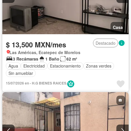
Casa
$ 13,500 MXN/mes
Destacado
Las Américas, Ecatepec de Morelos
3 Recámaras
1 Baño
62 m²
Agua
Electricidad
Estacionamiento
Zonas verdes
Sin amueblar
15/07/2026 en - H.G BIENES RAICES.