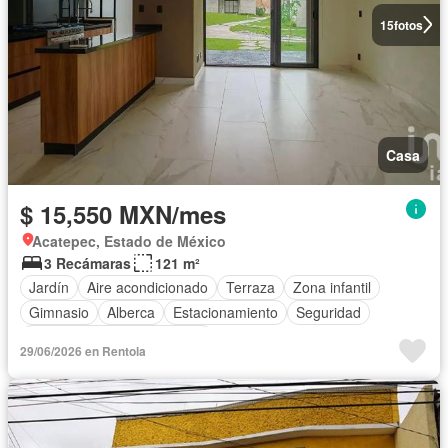
15
fotos
Casa
$ 15,550 MXN/mes
Acatepec, Estado de México
3 Recámaras
121 m²
Jardín
Aire acondicionado
Terraza
Zona infantil
Gimnasio
Alberca
Estacionamiento
Seguridad
Completamente amueblado
29/06/2026 en Rentola