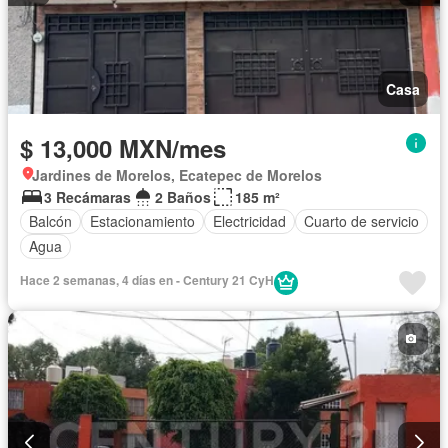
Casa
$ 13,000 MXN/mes
Jardines de Morelos, Ecatepec de Morelos
3 Recámaras
2 Baños
185 m²
Balcón
Estacionamiento
Electricidad
Cuarto de servicio
Agua
Hace 2 semanas, 4 días en - Century 21 CyH