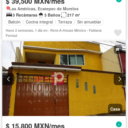
$ 39,500 MXN/mes
Las Américas, Ecatepec de Morelos
3 Recámaras
3 Baños
217 m²
Balcón
Cocina integral
Terraza
Sin amueblar
Hace 2 semanas, 1 día en - Rent-A-House México - Fabiana
Fortoul
Casa
$ 15,800 MXN/mes