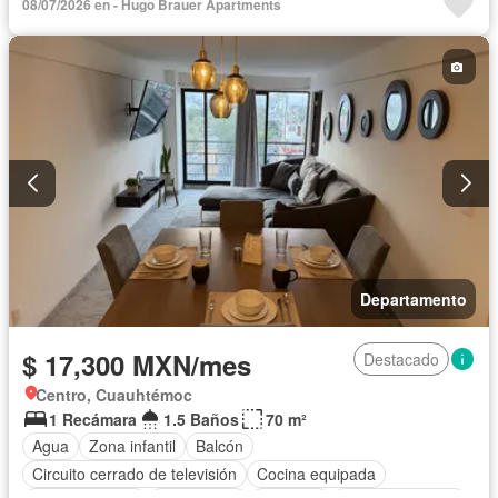
08/07/2026 en - Hugo Brauer Apartments
Cocina integral
Cuarto de Limpieza
Cuarto de servicio
Electricidad
Elevador
Estacionamiento
Gas natural
Gimnasio
Internet
Jardín
Despacho
Recámara con closet
Sala polivalente
Seguridad
Terraza
Vista panorámica
Completamente amueblado
Departamento
$ 17,300 MXN/mes
Destacado
Centro, Cuauhtémoc
1 Recámara
1.5 Baños
70 m²
Agua
Zona infantil
Balcón
Circuito cerrado de televisión
Cocina equipada