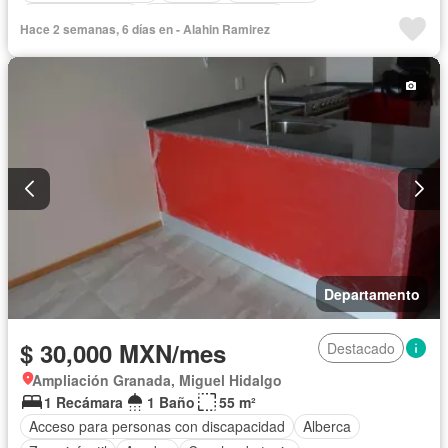
Cancha de tenis
Caseta de vigilancia
Hace 2 semanas, 6 días en - Alahin Ramirez
Circuito cerrado de televisión
Cocina equipada
Cocina integral
Cuarto de servicio
Elevador
Estacionamiento
Gas natural
Gimnasio
Jacuzzi
Jardín
Despacho
Recámara con closet
Sala polivalente
Sauna
Seguridad
Terraza
Vista panorámica
Permite mascotas
Completamente amueblado
Departamento
$ 30,000 MXN/mes
Destacado
Ampliación Granada, Miguel Hidalgo
1 Recámara
1 Baño
55 m²
Acceso para personas con discapacidad
Alberca