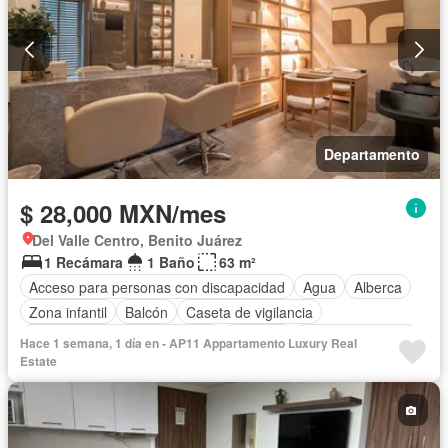
Departamento
$ 28,000 MXN/mes
Del Valle Centro, Benito Juárez
1 Recámara
1 Baño
63 m²
Acceso para personas con discapacidad
Agua
Alberca
Zona infantil
Balcón
Caseta de vigilancia
Circuito cerrado de televisión
Cisterna
Cocina equipada
Hace 1 semana, 1 día en - AP11 Appartamento Luxury Real
Cocina integral
Cuarto de Limpieza
Electricidad
Estate
Elevador
Estacionamiento
Gas natural
Gimnasio
Internet
Jacuzzi
Jardín
Despacho
Recámara con closet
Sala polivalente
Sauna