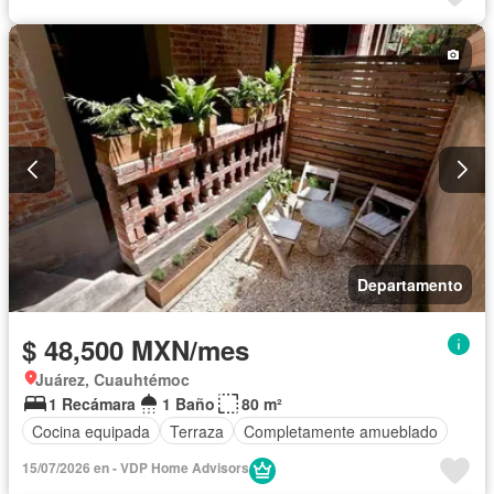
Recámara con closet
Sauna
Permite mascotas
Permite niños
Solo familias
Sin amueblar
Departamento
$ 48,500 MXN/mes
Juárez, Cuauhtémoc
1 Recámara
1 Baño
80 m²
Cocina equipada
Terraza
Completamente amueblado
15/07/2026 en - VDP Home Advisors