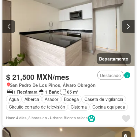
Departamento
$ 21,500 MXN/mes
Destacado
San Pedro De Los Pinos, Álvaro Obregón
1 Recámara
1 Baño
65 m²
Agua
Alberca
Asador
Bodega
Caseta de vigilancia
Circuito cerrado de televisión
Cisterna
Cocina equipada
Cocina integral
Cuarto de Limpieza
Elevador
Hace 4 días, 3 horas en - Urbana Bienes raíces
Estacionamiento
Gimnasio
Jacuzzi
Recámara con closet
Seguridad
Vista panorámica
Wifi