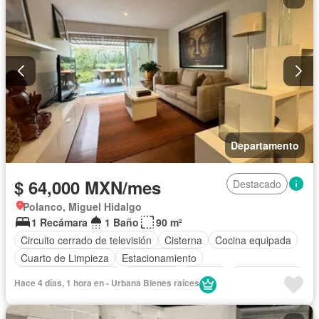
Zonas verdes
Sin amueblar
Departamento
$ 64,000 MXN/mes
Destacado
Polanco, Miguel Hidalgo
1 Recámara
1 Baño
90 m²
Circuito cerrado de televisión
Cisterna
Cocina equipada
Cuarto de Limpieza
Estacionamiento
Recámara con closet
Seguridad
Terraza
Zonas verdes
Hace 4 días, 1 hora en - Urbana Bienes raíces
Completamente amueblado