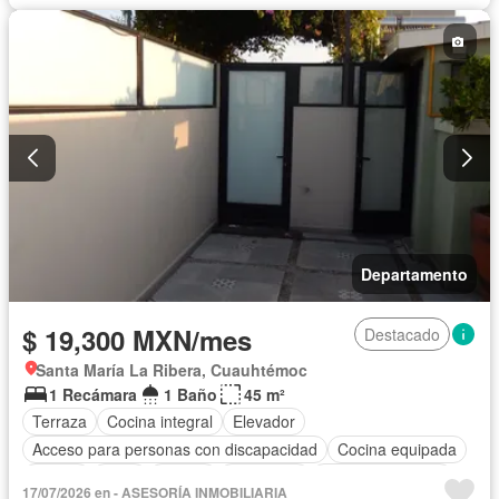
Departamento
$ 19,300 MXN/mes
Destacado
Santa María La Ribera, Cuauhtémoc
1 Recámara
1 Baño
45 m²
Terraza
Cocina integral
Elevador
Acceso para personas con discapacidad
Cocina equipada
Azotea
Agua
Asador
Chimenea
Vista panorámica
17/07/2026 en - ASESORÍA INMOBILIARIA