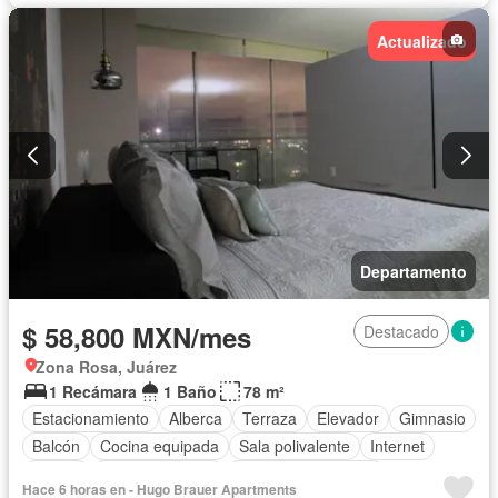
Actualizado
Departamento
$ 58,800 MXN/mes
Destacado
Zona Rosa, Juárez
1 Recámara
1 Baño
78 m²
Estacionamiento
Alberca
Terraza
Elevador
Gimnasio
Balcón
Cocina equipada
Sala polivalente
Internet
Azotea
Cancha de tenis
Televisión por cable
Hace 6 horas en - Hugo Brauer Apartments