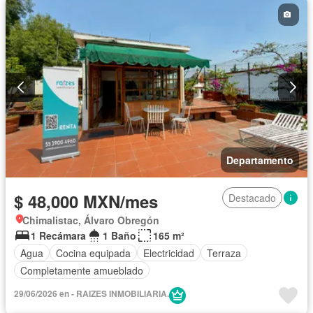
Departamento
$ 48,000 MXN/mes
Destacado
Chimalistac, Álvaro Obregón
1 Recámara
1 Baño
165 m²
Agua
Cocina equipada
Electricidad
Terraza
Completamente amueblado
29/06/2026 en - RAIZES INMOBILIARIA.