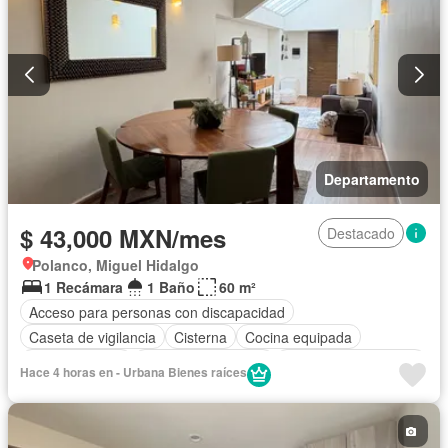
Departamento
$ 43,000 MXN/mes
Destacado
Polanco, Miguel Hidalgo
1 Recámara
1 Baño
60 m²
Acceso para personas con discapacidad
Caseta de vigilancia
Cisterna
Cocina equipada
Cocina integral
Cuarto de Limpieza
Recámara con closet
Hace 4 horas en - Urbana Bienes raíces
Seguridad
Zonas verdes
Completamente amueblado