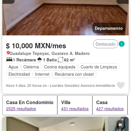
Departamento
$ 10,000 MXN/mes
Destacado
Guadalupe Tepeyac, Gustavo A. Madero
1 Recámara
1 Baño
62 m²
Agua
Cisterna
Cocina equipada
Cuarto de Limpieza
Electricidad
Internet
Recámara con closet
Televisión por cable
Wifi
Sin amueblar
Hace 4 días, 20 horas en - Lourdes González Asesora Inmobiliaria
Casa En Condominio
Villa
Casa
2525 resultados
431 resultados
427 resultados