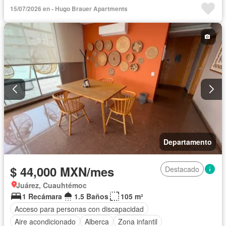
Cocina integral
Electricidad
Elevador
Estacionamiento
15/07/2026 en - Hugo Brauer Apartments
Recámara con closet
Azotea
Seguridad
Wifi
Completamente amueblado
Departamento
$ 44,000 MXN/mes
Destacado
Juárez, Cuauhtémoc
1 Recámara
1.5 Baños
105 m²
Acceso para personas con discapacidad
Aire acondicionado
Alberca
Zona infantil