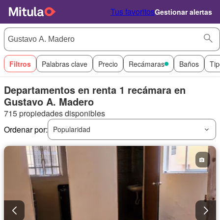
Tus favoritos
Gestionar alertas
Filtros
Palabras clave
Precio
Recámaras
Baños
Tip
Departamentos en renta 1 recámara en
Gustavo A. Madero
715 propiedades disponibles
Ordenar por:
Popularidad