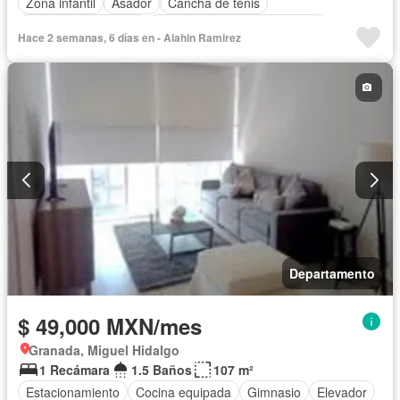
Zona infantil
Asador
Cancha de tenis
Caseta de vigilancia
Circuito cerrado de televisión
Hace 2 semanas, 6 días en - Alahin Ramirez
Cocina integral
Cuarto de Limpieza
Elevador
Estacionamiento
Gas natural
Gimnasio
Jacuzzi
Jardín
Recámara con closet
Sala polivalente
Seguridad
Sin amueblar
Departamento
$ 49,000 MXN/mes
Granada, Miguel Hidalgo
1 Recámara
1.5 Baños
107 m²
Estacionamiento
Cocina equipada
Gimnasio
Elevador