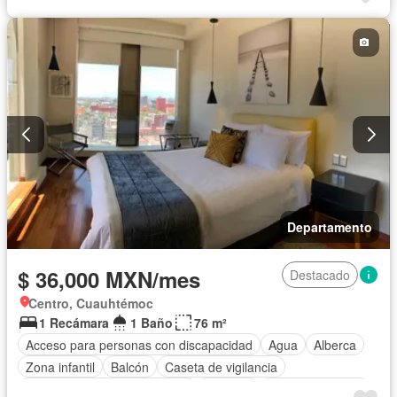
Gas natural
Recámara con closet
Completamente amueblado
Departamento
$ 36,000 MXN/mes
Destacado
Centro, Cuauhtémoc
1 Recámara
1 Baño
76 m²
Acceso para personas con discapacidad
Agua
Alberca
Zona infantil
Balcón
Caseta de vigilancia
Circuito cerrado de televisión
Cisterna
Cocina equipada