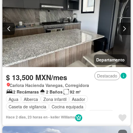
Departamento
$ 13,500 MXN/mes
Destacado
Carlota Hacienda Vanegas, Corregidora
2 Recámaras
2 Baños
92 m²
Agua
Alberca
Zona infantil
Asador
Caseta de vigilancia
Cocina equipada
Cuarto de Limpieza
Cuarto de servicio
Electricidad
Hace 2 días, 23 horas en - keller Williams
Estacionamiento
Internet
Jardín
Recámara con closet
Wifi
Zonas verdes
Permite mascotas
Sin amueblar