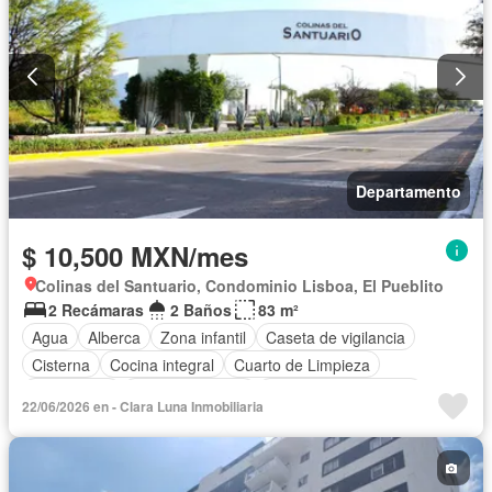
Departamento
$ 10,500 MXN/mes
Colinas del Santuario, Condominio Lisboa, El Pueblito
2 Recámaras
2 Baños
83 m²
Agua
Alberca
Zona infantil
Caseta de vigilancia
Cisterna
Cocina integral
Cuarto de Limpieza
Electricidad
Estacionamiento
Recámara con closet
22/06/2026 en - Clara Luna Inmobiliaria
Sala polivalente
Sin amueblar