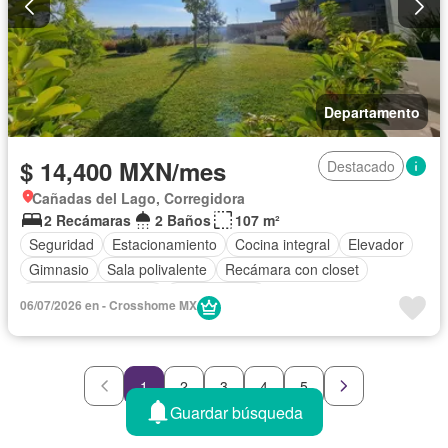
Departamento
$ 14,400 MXN/mes
Destacado
Cañadas del Lago, Corregidora
2 Recámaras
2 Baños
107 m²
Seguridad
Estacionamiento
Cocina integral
Elevador
Gimnasio
Sala polivalente
Recámara con closet
Caseta de vigilancia
Sin amueblar
06/07/2026 en - Crosshome MX
1
2
3
4
5
Guardar búsqueda