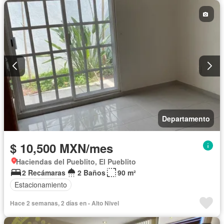
Azotea
Agua
Asador
Zonas verdes
Vista panorámica
Recámara con closet
Caseta de vigilancia
Wifi
Permite mascotas
Permite niños
Sin amueblar
Departamento
$ 10,500 MXN/mes
Haciendas del Pueblito, El Pueblito
2 Recámaras
2 Baños
90 m²
Estacionamiento
Hace 2 semanas, 2 días en - Alto Nivel