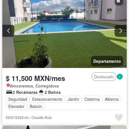
Completamente amueblado
Departamento
$ 11,500 MXN/mes
Destacado
Venceremos, Corregidora
2 Recámaras
2 Baños
Seguridad
Estacionamiento
Jardín
Cisterna
Alberca
Elevador
Balcón
Acceso para personas con discapacidad
Cocina equipada
08/07/2026 en - Claudia Ruiz
Zona infantil
Sala polivalente
Azotea
Asador
Recámara con closet