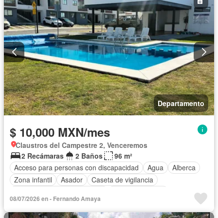
Departamento
$ 10,000 MXN/mes
Claustros del Campestre 2, Venceremos
2 Recámaras
2 Baños
96 m²
Acceso para personas con discapacidad
Agua
Alberca
Zona infantil
Asador
Caseta de vigilancia
Circuito cerrado de televisión
Cocina equipada
08/07/2026 en - Fernando Amaya
Cuarto de servicio
Electricidad
Estacionamiento
Internet
Jardín
Recámara con closet
Sala polivalente