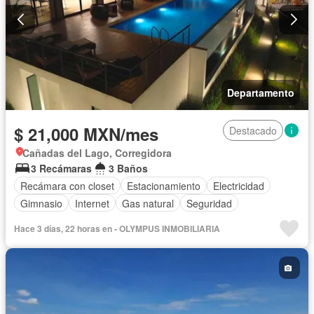
Departamento
$ 21,000 MXN/mes
Destacado
Cañadas del Lago, Corregidora
3 Recámaras
3 Baños
Recámara con closet
Estacionamiento
Electricidad
Gimnasio
Internet
Gas natural
Seguridad
Hace 3 días, 22 horas en - OLYMPUS INMOBILIARIA