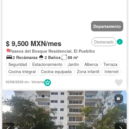
Departamento
$ 9,500 MXN/mes
Destacado
Paseos del Bosque Residencial, El Pueblito
2 Recámaras
2 Baños
88 m²
Seguridad
Estacionamiento
Jardín
Alberca
Terraza
Cocina integral
Cocina equipada
Zona infantil
Internet
Televisión por cable
Gas natural
Recámara con closet
02/06/2026 en - Victoria
Caseta de vigilancia
Conserje
Sin amueblar