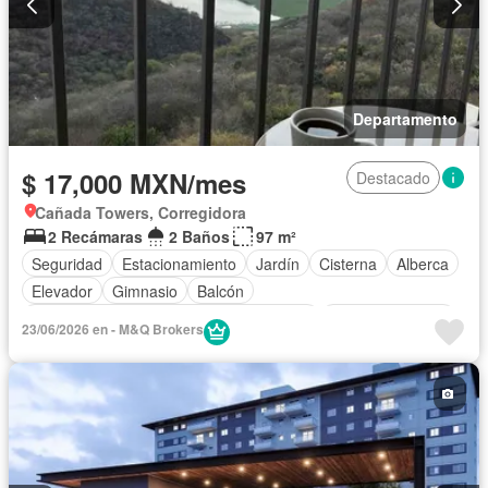
Departamento
$ 17,000 MXN/mes
Destacado
Cañada Towers, Corregidora
2 Recámaras
2 Baños
97 m²
Seguridad
Estacionamiento
Jardín
Cisterna
Alberca
Elevador
Gimnasio
Balcón
Acceso para personas con discapacidad
Cocina equipada
23/06/2026 en - M&Q Brokers
Zona infantil
Sala polivalente
Internet
Bodega
Electricidad
Agua
Cuarto de Limpieza
Vista panorámica
Caseta de vigilancia
Wifi
Completamente amueblado