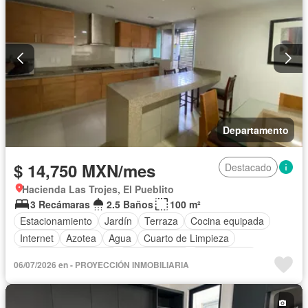
Departamento
$ 14,750 MXN/mes
Destacado
Hacienda Las Trojes, El Pueblito
3 Recámaras
2.5 Baños
100 m²
Estacionamiento
Jardín
Terraza
Cocina equipada
Internet
Azotea
Agua
Cuarto de Limpieza
Recámara con closet
Permite niños
Solo familias
06/07/2026 en - PROYECCIÓN INMOBILIARIA
Parcialmente amueblado