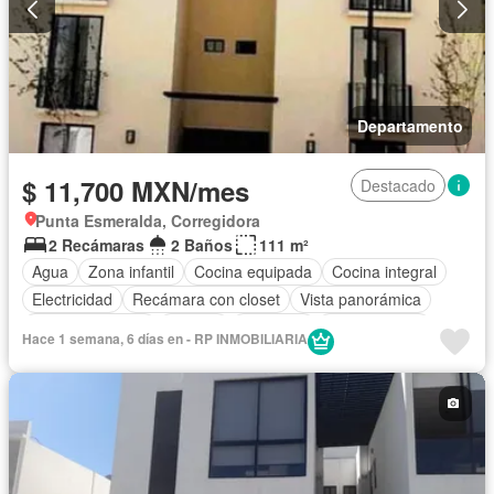
Departamento
$ 11,700 MXN/mes
Destacado
Punta Esmeralda, Corregidora
2 Recámaras
2 Baños
111 m²
Agua
Zona infantil
Cocina equipada
Cocina integral
Electricidad
Recámara con closet
Vista panorámica
Estacionamiento
Alberca
Gimnasio
Permite niños
Hace 1 semana, 6 días en - RP INMOBILIARIA
Sin amueblar