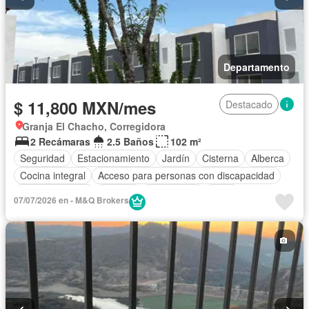
Departamento
$ 11,800 MXN/mes
Destacado
Granja El Chacho, Corregidora
2 Recámaras
2.5 Baños
102 m²
Seguridad
Estacionamiento
Jardín
Cisterna
Alberca
Cocina integral
Acceso para personas con discapacidad
Sala polivalente
Internet
Electricidad
Agua
07/07/2026 en - M&Q Brokers
Cuarto de Limpieza
Recámara con closet
Wifi
Sin amueblar