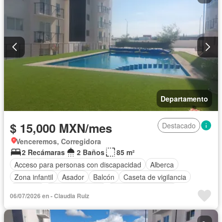
Departamento
$ 15,000 MXN/mes
Destacado
Venceremos, Corregidora
2 Recámaras
2 Baños
85 m²
Acceso para personas con discapacidad
Alberca
Zona infantil
Asador
Balcón
Caseta de vigilancia
Cisterna
Cocina equipada
Cuarto de Limpieza
06/07/2026 en - Claudia Ruiz
Elevador
Estacionamiento
Recámara con closet
Azotea
Sala polivalente
Seguridad