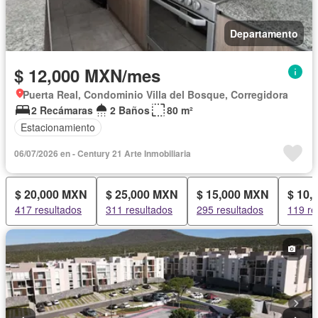
Departamento
$ 12,000 MXN/mes
Puerta Real, Condominio Villa del Bosque, Corregidora
2 Recámaras
2 Baños
80 m²
Estacionamiento
06/07/2026 en - Century 21 Arte Inmobiliaria
$ 20,000 MXN
$ 25,000 MXN
$ 15,000 MXN
$ 10,
417 resultados
311 resultados
295 resultados
119 re