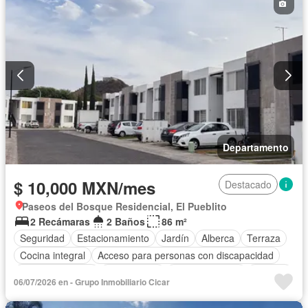
Departamento
$ 10,000 MXN/mes
Destacado
Paseos del Bosque Residencial, El Pueblito
2 Recámaras
2 Baños
86 m²
Seguridad
Estacionamiento
Jardín
Alberca
Terraza
Cocina integral
Acceso para personas con discapacidad
Cocina equipada
Zona infantil
Sala polivalente
Internet
06/07/2026 en - Grupo Inmobiliario Cicar
Circuito cerrado de televisión
Electricidad
Agua
Cuarto de Limpieza
Televisión por cable
Gas natural