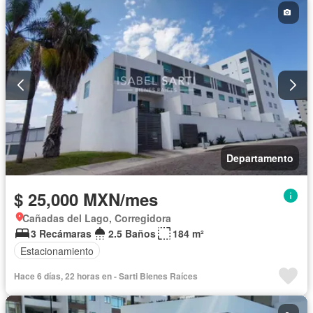
Zonas verdes
Despacho
Recámara con closet
Caseta de vigilancia
Sin amueblar
Departamento
$ 25,000 MXN/mes
Cañadas del Lago, Corregidora
3 Recámaras
2.5 Baños
184 m²
Estacionamiento
Hace 6 días, 22 horas en - Sarti Bienes Raíces