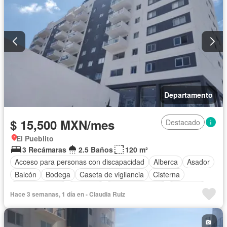
Departamento
$ 15,500 MXN/mes
Destacado
El Pueblito
3 Recámaras
2.5 Baños
120 m²
Acceso para personas con discapacidad
Alberca
Asador
Balcón
Bodega
Caseta de vigilancia
Cisterna
Cocina integral
Elevador
Estacionamiento
Gimnasio
Hace 3 semanas, 1 día en - Claudia Ruiz
Recámara con closet
Sala polivalente