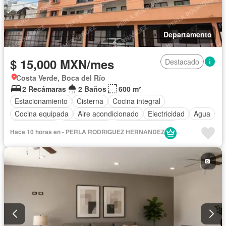
Departamento
$ 15,000 MXN/mes
Destacado
Costa Verde, Boca del Río
2 Recámaras
2 Baños
600 m²
Estacionamiento
Cisterna
Cocina integral
Cocina equipada
Aire acondicionado
Electricidad
Agua
Solo familias
Permite niños
Permite mascotas
Hace 10 horas en - PERLA RODRIGUEZ HERNANDEZ
Sin amueblar