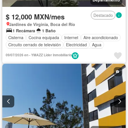
$ 12,000 MXN/mes
Destacado
Jardines de Virginia, Boca del Río
1 Recámara
1 Baño
Cisterna
Cocina equipada
Internet
Aire acondicionado
Circuito cerrado de televisión
Electricidad
Agua
Recámara con closet
Completamente amueblado
09/07/2026 en - YMAZZ Líder Inmobiliario