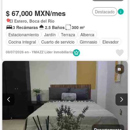
$ 67,000 MXN/mes
Destacado
El Estero, Boca del Río
3 Recámaras
2.5 Baños
300 m²
Estacionamiento
Jardín
Terraza
Alberca
Cocina integral
Cuarto de servicio
Gimnasio
Elevador
Balcón
Acceso para personas con discapacidad
08/07/2026 en - YMAZZ Líder Inmobiliario
Cocina equipada
Zona infantil
Sala polivalente
Internet
Bodega
Aire acondicionado
Electricidad
Agua
Jacuzzi
Calefacción
Recámara con closet
Caseta de vigilancia
Vista panorámica
Sauna
Completamente amueblado
Departamento