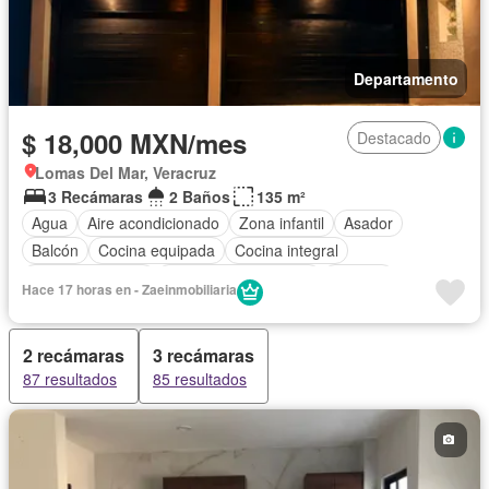
Departamento
$ 18,000 MXN/mes
Destacado
Lomas Del Mar, Veracruz
3 Recámaras
2 Baños
135 m²
Agua
Aire acondicionado
Zona infantil
Asador
Balcón
Cocina equipada
Cocina integral
Estacionamiento
Recámara con closet
Terraza
Hace 17 horas en - Zaeinmobiliaria
Vista panorámica
Zonas verdes
2 recámaras
3 recámaras
87 resultados
85 resultados