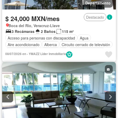
Departamento
$ 24,000 MXN/mes
Destacado
Boca del Río, Veracruz-Llave
3 Recámaras
2 Baños
115 m²
Acceso para personas con discapacidad
Agua
Aire acondicionado
Alberca
Circuito cerrado de televisión
Cocina equipada
Cocina integral
Cuarto de Limpieza
08/07/2026 en - YMAZZ Líder Inmobiliario
Elevador
Estacionamiento
Internet
Recámara con closet
Azotea
Seguridad
Terraza
Vista panorámica
Wifi
Completamente amueblado