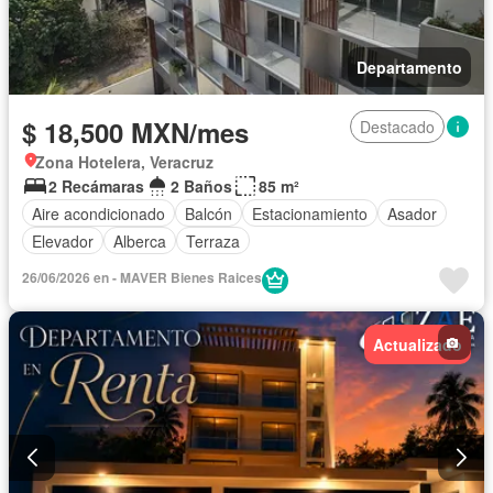
Departamento
$ 18,500 MXN/mes
Destacado
Zona Hotelera, Veracruz
2 Recámaras
2 Baños
85 m²
Aire acondicionado
Balcón
Estacionamiento
Asador
Elevador
Alberca
Terraza
26/06/2026 en - MAVER Bienes Raices
Actualizado